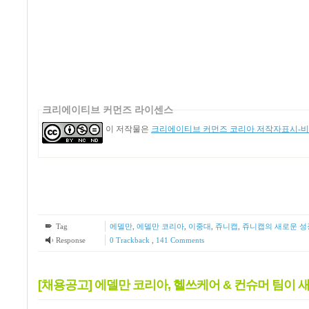
크리에이티브 커먼즈 라이센스
이 저작물은
크리에이티브 커먼즈 코리아 저작자표시-비영
Tag
에델만
,
에델만 코리아
,
이중대
,
쥬니캡
,
쥬니캡의 새로운 성
Response
0 Trackback
,
141
Comments
[채용공고] 에델만 코리아, 헬쓰케어 & 컨슈머 팀이 