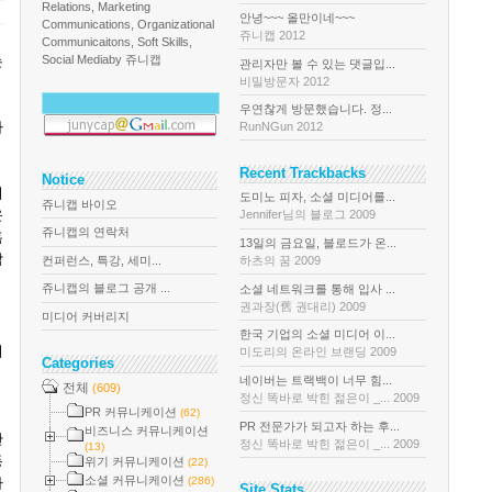
Relations, Marketing
안녕~~~ 올만이네~~~
Communications, Organizational
쥬니캡 2012
Communicaitons, Soft Skills,
는
Social Media
by 쥬니캡
관리자만 볼 수 있는 댓글입...
비밀방문자 2012
우연찮게 방문했습니다. 정...
자
RunNGun 2012
Recent Trackbacks
Notice
의
도미노 피자, 소셜 미디어를...
쥬니캡 바이오
운
Jennifer님의 블로그 2009
쥬니캡의 연락처
혹
13일의 금요일, 블로드가 온...
합
컨퍼런스, 특강, 세미...
하츠의 꿈 2009
쥬니캡의 블로그 공개 ...
소셜 네트워크를 통해 입사 ...
권과장(舊 권대리) 2009
미디어 커버리지
한국 기업의 소셜 미디어 이...
이
미도리의 온라인 브랜딩 2009
Categories
네이버는 트랙백이 너무 힘...
전체
(609)
정신 똑바로 박힌 젊은이 _... 2009
PR 커뮤니케이션
(62)
PR 전문가가 되고자 하는 후...
비즈니스 커뮤니케이션
만
정신 똑바로 박힌 젊은이 _... 2009
(13)
동
위기 커뮤니케이션
(22)
소셜 커뮤니케이션
가
(286)
Site Stats