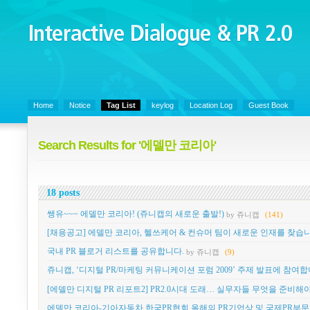
Interactive Dialogue &
PR 2.0
Juny's Blog is open for sharing personal experience and knowledge on ke
Home
Notice
Tag List
keylog
Location Log
Guest Book
Search Results for '에델만 코리아'
18 posts
쌩유~~~ 에델만 코리아! (쥬니캡의 새로운 출발!)
by 쥬니캡
(141)
[채용공고] 에델만 코리아, 헬쓰케어 & 컨슈머 팀이 새로운 인재를 찾습니
국내 PR 블로거 리스트를 공유합니다.
by 쥬니캡
(9)
쥬니캡, ‘디지털 PR/마케팅 커뮤니케이션 포럼 2009’ 주제 발표에 참여합
[에델만 디지털 PR 리포트2] PR2.0시대 도래… 실무자들 무엇을 준비해야
에델만 코리아-기아자동차 한국PR협회 올해의 PR기업상 및 국제PR부문