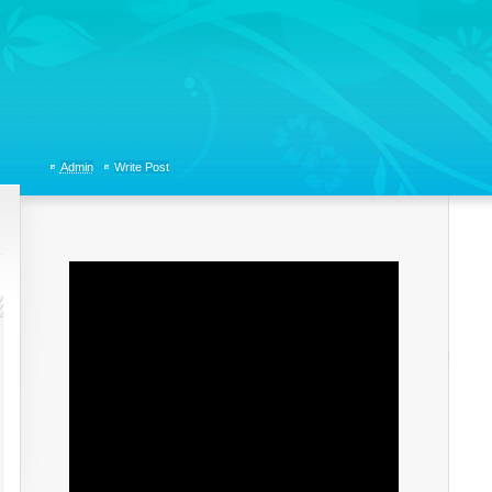
tions, Organizational Communicaitons, Soft Skills, Social Media
Admin
Write Post