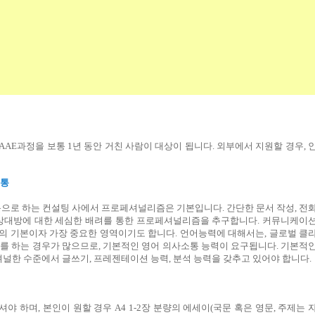
AAE
과정을
보통
1
년
동안
거친
사람이
대상이
됩니다
.
외부에서
지원할
경우
,
통
문으로
하는
컨설팅
사에서
프로페셔널리즘은
기본입니다
.
간단한
문서
작성
,
전
상대방에
대한
세심한
배려를
통한
프로페셔널리즘을
추구합니다
.
커뮤니케이
의
기본이자
가장
중요한
영역이기도
합니다
.
언어능력에
대해서는
,
글로벌
클
를
하는
경우가
많으므로
,
기본적인
영어
의사소통
능력이
요구됩니다
.
기본적
셔널한
수준에서
글쓰기
,
프레젠테이션
능력
,
분석
능력을
갖추고
있어야
합니다
.
셔야
하며
,
본인이
원할
경우
A4 1-2
장
분량의
에세이
(
국문
혹은
영문
,
주제는