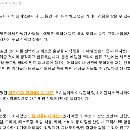
osted
by
쥬니캡
는 마지막 날이었습니다
.
그 동안 다이나믹하고 멋진 커리어 경험을 쌓을 수 있
델만에서 만났던 사람들
–
에델만 코리아 동료
,
해외 오피스 동료
,
고객사 담당
감사의 뜻을 전하고 싶습니다
.
에델만 코리아를 선택하고 새로운 출발을 시작했을 때
,
에델만은 이중대
(
쥬니캡
)
시해줄 것이라 생각하고 합류했습니다
.
물론 에델만 코리아 합류 초반에는 새로
 및 글로벌 클라이언트 등 새롭게 접하는 어려움이나 난관에 부닥쳤을 때는 간
께 한 리더들과 동료들의 도움을 통해 매번 성장을 거듭할 수 있었다고 생각
장였던
김호
(
현재 더랩에이치 대표
)
코치님에게 이슈관리 및 위기관리 커뮤니케
입니다
.
결과적으로 아주 멋진 선택이었다고 생각합니다
.
다
.
전문
PR
회사였던
드림 커뮤니케이션즈
였기 때문에
,
주로
IT
산업 연관
PR
경험
임
,
드라마
,
레스토랑
,
특송
,
식품
,
화학
,
소비재 등 다양한 산업 내 고객사
PR
활
할 때 마다 초기에 어려움이 있었지만
,
그래도 다양한 경험을 쌓을 수 있어 전문