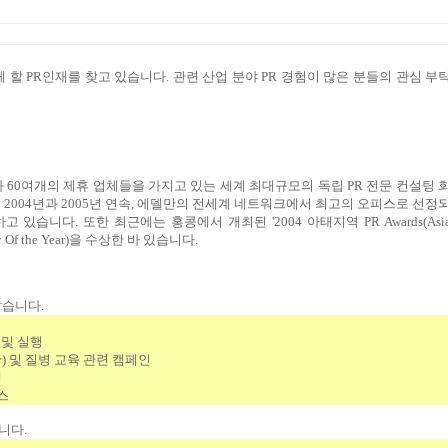
께 할
PR
인재를 찾고 있습니다
.
관련 산업 분야
PR
경험이 많은 분들의 관심 부
과
60
여개의
제휴
업체들을
가지고
있는
세계
최대규모의
독립
PR
전문
컨설팅
는
2004
년과
2005
년
연속
,
에델만의
전세계
네트워크에서
최고의
오피스로
선정
하고
있습니다
.
또한
최근에는
홍콩에서
개최된
'2004
아태지역
PR Awards(Asi
 Of the Year)
을
수상한
바
있습니다
.
같습니다
.
및
실행
y)
및
질병
교육
관련
캠페인
행
스
니다
.