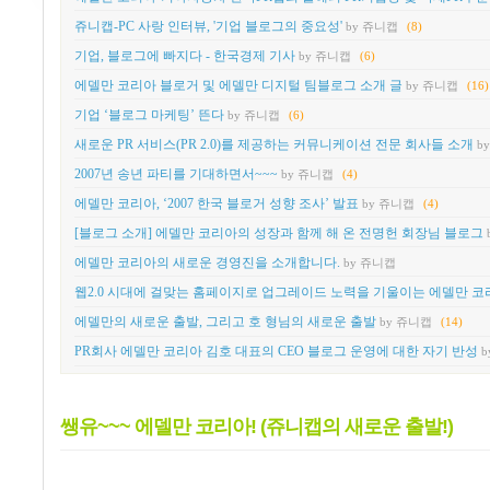
쥬니캡-PC 사랑 인터뷰, '기업 블로그의 중요성'
by 쥬니캡
(8)
기업, 블로그에 빠지다 - 한국경제 기사
by 쥬니캡
(6)
에델만 코리아 블로거 및 에델만 디지털 팀블로그 소개 글
by 쥬니캡
(16)
기업 ‘블로그 마케팅’ 뜬다
by 쥬니캡
(6)
새로운 PR 서비스(PR 2.0)를 제공하는 커뮤니케이션 전문 회사들 소개
b
2007년 송년 파티를 기대하면서~~~
by 쥬니캡
(4)
에델만 코리아, ‘2007 한국 블로거 성향 조사’ 발표
by 쥬니캡
(4)
[블로그 소개] 에델만 코리아의 성장과 함께 해 온 전명헌 회장님 블로그
에델만 코리아의 새로운 경영진을 소개합니다.
by 쥬니캡
웹2.0 시대에 걸맞는 홈페이지로 업그레이드 노력을 기울이는 에델만 
에델만의 새로운 출발, 그리고 호 형님의 새로운 출발
by 쥬니캡
(14)
PR회사 에델만 코리아 김호 대표의 CEO 블로그 운영에 대한 자기 반성
b
쌩유~~~ 에델만 코리아! (쥬니캡의 새로운 출발!)