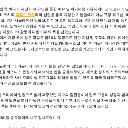
점 중 하나가 사전 이슈 규명을 통한 이슈 및 위기대응 커뮤니케이션 프로세스 
호 코치와
강함수 코치
와의 협업을 통해 다양한 기업들에게 이슈 규명 워크샵
,
크샵
,
위기 시뮬레이션 워크샵
,
미디어 코칭 프로그램
,
위기관리 매뉴얼 개발 등 
 대한 노하우와 경험을 키울 수 있었고요
.
기업간 인수
&
합병 진행 시 변화관
영 차원의
PR
활동에 대한 이해의 폭을 넓혔습니다
.
에서 가장 크게 얻은 경험은 웹
2.0
의 등장으로 인한 기업 및 조직의 커뮤니케이
입니다
.
에델만 본사 차원에서 디지털
PR(
혹은 소셜 미디어 커뮤니케이션
)
에 대
많이 하고 있는지라
,
개인적으로 관심만 갖고 있던 온라인상에서의 기업 커뮤니
습니다
.
 유형의
PR
커뮤니케이션 리더들을 만날 수 있었습니다
. Bob, Hoh, Tyler, Chris
동을 비즈니스 관점에서 해석하는 법을 공유해주었고
,
새로운 성격의 프로젝트
 이해하고 사내 트레이닝 프로그램의 혜택을 받을 수 있도록 적극 격려해주었습
적 성장을 도모할 수 있었습니다
.
만 코리아의 일원으로 함께 해주었던 다수의 팀원들이야 말로 그들의 성장과 함
도 에델만을 통해 만났던 동료들은 업계 선후배로 서로 성장을 자극해줄 수 있
 혹은 후배가 되기 위해 열심히 정진해야겠다는 생각이 많이 드네요
.
후배 등 동료들에게 너무 감사드립니다