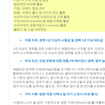
-
일반적인
대언론
활동
-
기업
/
브랜드
명성
관리
-
제품
/
브랜드
출시
및
인지도
제고
활동
-
소비자
대상
마케팅
프로모션
및
교육
활동
-
구전
(Word-of-mouth)
및
체험
마케팅
활동
-
소비자와의
공동작업
(Co-creation)
활동
-
블로그
및
소셜
네트워킹
지원
자격
:
경력
1
년
이상의
사원급
및
경력
3
년
이상
대리급
1
년
이상의
경력을
갖춘
사람으로서
에델만에서
시작할
경우
,
인턴과
하우스나
PR
회사에서
1
년
이상의
관련
경력을
갖추고
있어야
합니다
.
우대
조건
:
모집
부문에
대한
경험
, PR
에이전시
경력
,
영어
능
에델만은
엄격한
프로페셔널리즘을
요구합니다
.
커뮤니케이션을
전
통화에서부터
비즈니스
프레젠테이션
,
클라이언트와의
미팅에까지
의
기본인
글쓰기와
말하기
,
듣기와
읽기는
커뮤니케이션
프로페셔널
이언트와
일하는
경우가
많고
,
에델만의
타
오피스들과
공동
프로젝트
영어
의사소통
능력과는
별도로
,
국어
혹은
영어
중
한
언어를
프로페
구비
서류
:
영문
/
국문
이력서
및
자기
소개서
(
자유
형식
)
-
지원하시고자
할
경우
,
기본적으로
영문
이력서
(Word
사용
)
를
제출하