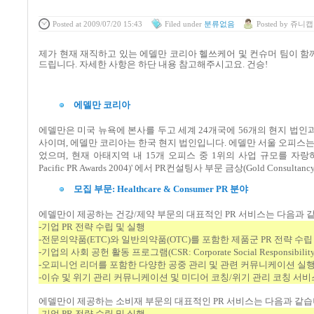
Posted
at 2009/07/20 15:43
Filed
under
분류없음
Posted
by
쥬니캡
제가 현재 재직하고 있는 에델만 코리아 헬쓰케어 및 컨슈머 팀이 함
드립니다
. 자세한 사항은 하단 내용 참고해주시고요. 건승!
에델만
코리아
에델만은
미국
뉴욕에
본사를
두고
세계
24
개국에
56
개의
현지
법인
사이며
,
에델만
코리아는
한국
현지
법인입니다
.
에델만
서울
오피스
었으며
,
현재
아태지역
내
15
개
오피스
중
1
위의
사업
규모를
자랑
Pacific PR Awards 2004)'
에서
PR
컨설팅사
부문
금상
(Gold Consultancy
모집
부문
: Healthcare & Consumer PR
분야
에델만이
제공하는
건강
/
제약
부문의
대표적인
PR
서비스는
다음과
-
기업
PR
전략
수립
및
실행
-
전문의약품
(ETC)
와
일반의약품
(OTC)
를
포함한
제품군
PR
전략
수립
-
기업의
사회
공헌
활동
프로그램
(CSR: Corporate Social Responsibilit
-
오피니언
리더를
포함한
다양한
공중
관리
및
관련
커뮤니케이션
실
-
이슈
및
위기
관리
커뮤니케이션
및
미디어
코칭
/
위기
관리
코칭
서비
에델만이
제공하는
소비재
부문의
대표적인
PR
서비스는
다음과
같습
-
기업
PR
전략
수립
및
실행