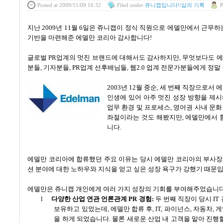
Posted
at 2009/11/09 16:32
Filed
under
쥬니캡입니다!/삶의 기록
P
지난
2009
년
11
월
6
일은 쥬니캡이 정식 직원으로 에델만에서 근무하
기반을 마련해준 에델만 코리아 감사합니다
!
글로벌
PR
업계의 멋진 브랜드에 대해서도 감사하지만
,
무엇보다도 에
분들
,
기자분들
, PR
업계 선후배님들
,
웹
2.0
업계 전문가분들에게 정말 
2003년
12
월 중순
,
세 번째 직장으로서 
인생에 있어 아주 멋진 성장 방향을 제
업무 환경 및 프로세스
,
영어권 사내 문화
좌절이라는 것도 해봤지만
,
에델만에서 함
니다
.
에델만 코리아에 합류했던 주요 이유는 당시 에델만 코리아의 부사
션 분야에 대한 노하우와 지식을 얻고 싶은 성장 욕구가 강했기 때문
에델만은 쥬니캡 개인에게 여러 가지 성장의 기회를 부여해주었습니
l
다양한 산업 연관 언론관계
PR
경험
:
두 번째 직장이 당시
IT
보유하고 있었는데
,
에델만 합류 후
, IT,
파이넌스
,
자동차
,
게
을 하게 되었습니다
.
물론 새로운 산업 내 고객을 맡아 진행