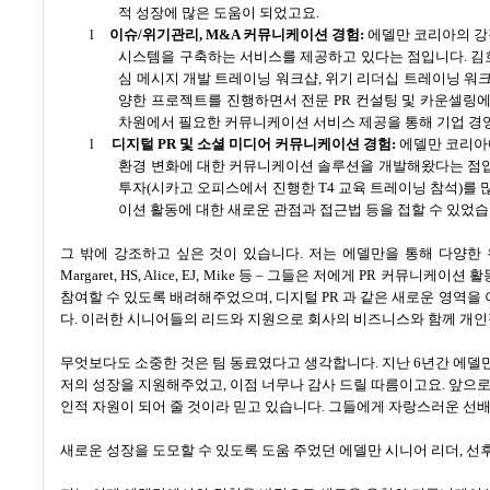
적 성장에 많은 도움이 되었고요
.
l
이슈
/
위기관리
, M&A
커뮤니케이션 경험
:
에델만 코리아의 강
시스템을 구축하는 서비스를 제공하고 있다는 점입니다
.
김
심 메시지 개발 트레이닝 워크샵
,
위기 리더십 트레이닝 워
양한 프로젝트를 진행하면서 전문
PR
컨설팅 및 카운셀링에
차원에서 필요한 커뮤니케이션 서비스 제공을 통해 기업 경
l
디지털
PR
및 소셜 미디어 커뮤니케이션 경험
:
에델만 코리아
환경 변화에 대한 커뮤니케이션 솔루션을 개발해왔다는 점
투자
(
시카고 오피스에서 진행한
T4
교육 트레이닝 참석
)
를 
이션 활동에 대한 새로운 관점과 접근법 등을 접할 수 있었
그 밖에 강조하고 싶은 것이 있습니다
.
저는 에델만을 통해 다양한
Margaret, HS, Alice, EJ, Mike
등
–
그들은 저에게
PR
커뮤니케이션 활
참여할 수 있도록 배려해주었으며
,
디지털
PR
과 같은 새로운 영역을
다
.
이러한 시니어들의 리드와 지원으로 회사의 비즈니스와 함께 개인
무엇보다도 소중한 것은 팀 동료였다고 생각합니다
.
지난
6
년간 에델
저의 성장을 지원해주었고
,
이점 너무나 감사 드릴 따름이고요
.
앞으로
인적 자원이 되어 줄 것이라 믿고 있습니다
.
그들에게 자랑스러운 선배
새로운 성장을 도모할 수 있도록 도움 주었던 에델만 시니어 리더
,
선