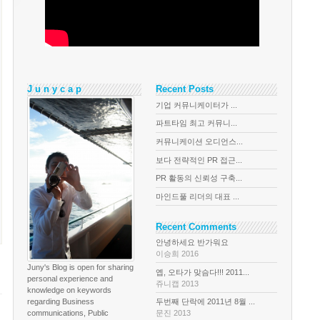
J u n y c a p
Recent Posts
기업 커뮤니케이터가 ...
파트타임 최고 커뮤니...
커뮤니케이션 오디언스...
보다 전략적인 PR 접근...
PR 활동의 신뢰성 구축...
마인드풀 리더의 대표 ...
Recent Comments
안녕하세요 반가워요
이승희 2016
Juny's Blog is open for sharing
옙, 오타가 맞슴다!!! 2011...
personal experience and
쥬니캡 2013
knowledge on keywords
regarding Business
두번째 단락에 2011년 8월 ...
communications, Public
문진 2013