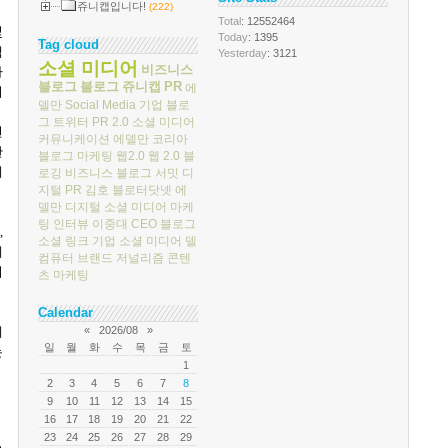
쥬니캡입니다!
(222)
Total
: 12552464
및
Today
: 1395
Tag cloud
핵
Yesterday
: 3121
소셜 미디어
비즈니스
다
블로그
블로그
쥬니캡
PR
에
리
델만
Social Media
기업 블로
그
트위터
PR 2.0
소셜 미디어
션
커뮤니케이션
에델만 코리아
한
블로그 마케팅
웹2.0
웹 2.0
블
케
로깅
비즈니스 블로그 서밋
디
지털 PR
김호
블로터닷넷
에
델만 디지털
소셜 미디어 마케
팅
인터뷰
이중대
CEO 블로그
,
소셜 링크
기업 소셜 미디어
델
에
컴퓨터
브랜드 저널리즘
콘텐
니
츠 마케팅
Calendar
께
«
2026/08
»
일
월
화
수
목
금
토
는
1
2
3
4
5
6
7
8
9
10
11
12
13
14
15
16
17
18
19
20
21
22
23
24
25
26
27
28
29