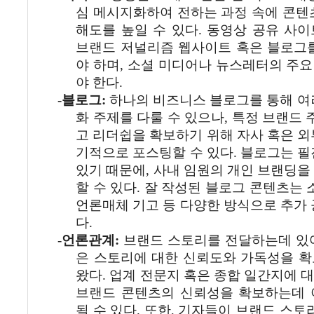
심
메시지화하여
전하는
과정
속에
콘텐
해도를
높일
수
있다
.
동영상
공유
사이
브랜드
저널리즘
웹사이트
혹은
블로그
야
하며
,
소셜
미디어나
뉴스레터의
주요
야
한다
.
-
블로그
:
하나의
비즈니스
블로그를
통해
여
화
주제를
다룰
수
있으나
,
특정
브랜드
고
리더쉽을
확보하기
위해
자사
혹은
외
기적으로
포스팅할
수
있다
.
블로그는
필
있기
때문에
,
사내
임원의
개인
브랜딩을
할
수
있다
.
잘
작성된
블로그
콘텐츠는
언론매체
기고
등
다양한
방식으로
추가
다
.
-
언론관계
:
브랜드
스토리를
전달하는데
있
은
스토리에
대한
신뢰도와
가독성을
확
왔다
.
업계
전문지
혹은
종합
일간지에
대
브랜드
콘텐츠의
신뢰성을
확보하는데
될
수
있다
.
또한
,
기자들이
브랜드
스토