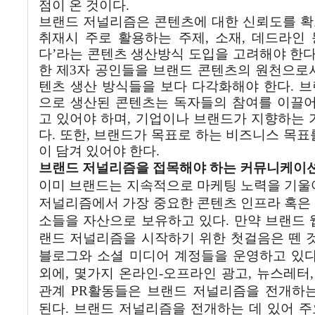
점이
온
것이다
.
브랜드
저널리즘은
콘텐츠에
대한
신뢰도를
확
취재시
주로
활용하는
주제
,
소재
,
데드라인
다
’
라는
콘텐츠
생산방식
도입을
고려해야
한
한
제
3
자
공인들을
브랜드
콘텐츠의
원천으로
텐츠
생산
방식들을
보다
다각화해야
한다
.
브
으로
생산된
콘텐츠는
독자들의
참여를
이끌
고
있어야
하며
,
기업이나
브랜드가
지향하는
다
.
또한
,
브랜드가
목표로
하는
비즈니스
목표
이
담겨
있어야
한다
.
브랜드
저널리즘을
접목해야
하는
커뮤니케이
이미
브랜드는
지속적으로
마케팅
노력을
기울
저널리즘에서
가장
중요한
콘텐츠
인프라
혹은
소들을
자산으로
보유하고
있다
.
만약
브랜드
랜드
저널리즘을
시작하기
위한
첫걸음은
뗀
블로그와
소셜
미디어
계정들을
운영하고
있
외에
,
몇가지
온라인
-
오프라인
광고
,
뉴스레터
관계
PR
활동들은
브랜드
저널리즘을
전개하
된다
.
브랜드
저널리즘을
전개하는
데
있어
주