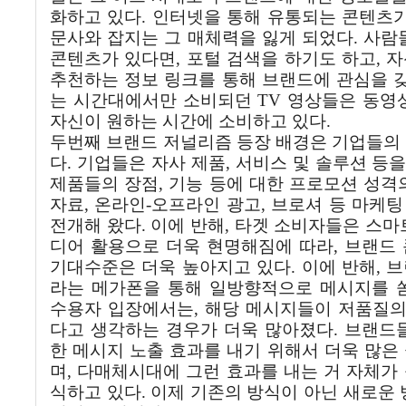
화하고
있다
.
인터넷을
통해
유통되는
콘텐츠
문사와
잡지는
그
매체력을
잃게
되었다
.
사람
콘텐츠가
있다면
,
포털
검색을
하기도
하고
,
자
추천하는
정보
링크를
통해
브랜드에
관심을
는
시간대에서만
소비되던
TV
영상들은
동영
자신이
원하는
시간에
소비하고
있다
.
두번째
브랜드
저널리즘
등장
배경은
기업들의
다
.
기업들은
자사
제품
,
서비스
및
솔루션
등
제품들의
장점
,
기능
등에
대한
프로모션
성격
자료
,
온라인
-
오프라인
광고
,
브로셔
등
마케팅
전개해
왔다
.
이에
반해
,
타겟
소비자들은
스마
디어
활용으로
더욱
현명해짐에
따라
,
브랜드
기대수준은
더욱
높아지고
있다
.
이에
반해
,
브
라는
메가폰을
통해
일방향적으로
메시지를
수용자
입장에서는
,
해당
메시지들이
저품질
다고
생각하는
경우가
더욱
많아졌다
.
브랜드
한
메시지
노출
효과를
내기
위해서
더욱
많은
며
,
다매체시대에
그런
효과를
내는
거
자체가
식하고
있다
.
이제
기존의
방식이
아닌
새로운