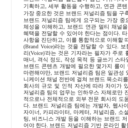
기획하고
,
세부
활동을
수행하고
,
연관
콘텐
가장
중요한
것은
브랜드
저널리즘
팀을
구
브랜드
저널리즘
팀에게
요구되는
가장
중
체성을
이해하고
,
브랜드
연관
멀티
채널을
혜택을
전달할
수
있어야
한다는
점이다
.
타
사항을
진단하고
,
이를
통합적으로
이해할
(Brand Voice)
라는
것을
전달할
수
있다
.
보
리
(Voice)'
라는
것은
기자라는
필자가
주로
매너
,
격식
정도
,
작성
목적
등
글쓰기
스타
브랜드
콘텐츠
개발에
필요한
몇가지
룰이
마련해야만
,
브랜드
저널리즘
팀은
일관성
니케이션
채널
전반에
걸쳐
브랜드
목소리
회사의
규모
및
인적
자산에
따라
차이가
저널리즘
팀의
업무는
인하우스
자체로만
적으로나
전체적으로
외부
전문
회사의
도
다
.
브랜드
저널리즘
팀에는
개발자
,
웹사
자이너
,
카피라이터
,
마케터
,
저널리즘
,
소
팅
,
비즈니스
개발
등을
이해하는
브랜드
저
어야
한다
.
브랜드
저널리즘
기반
온라인
활