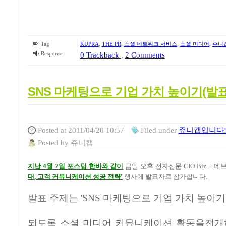
Tag
KUPRA
,
THE PR
,
소셜 네트워크 서비스
,
소셜 미디어
,
쥬니
Response
0 Trackback
,
2
Comments
SNS 마케팅으로 기업 가치 높이기(발
Posted
at 2011/04/20 10:57
Filed
under
쥬니캡입니다!/
Posted
by
쥬니캡
지난
4
월
7
일 포스팅 한바와 같이
금일 오후 전자신문
CIO Biz +
데브
대
,
고객 커뮤니케이션 성공 전략
'
행사에 발표자로 참가합니다
.
발표 주제는
'SNS
마케팅으로 기업 가치 높이기
되도록 소셜 미디어 커뮤니케이션 활동을전개