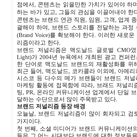
점에서
,
콘텐츠는
읽을만한
가치가
있어야
하
하는
바가
있고
,
그들의
관심을
이끌어내야
한
콘텐츠는
브랜드
연관
직원
,
임원
,
고객
,
업계
종
괄해야
하며
,
브랜드
스토리를
전달하는
과정
(Brand Voice)
를
확보해야
한다
.
이러한
새로운
리즘이라고
한다
.
브랜드
저널리즘은
맥도날드
글로벌
CMO
였
Light)
가
2004
년
뉴욕에서 개최된 광고 컨퍼
한
단어로
맥도날드
브랜드의
재활성화를
위
최근
들어
,
맥도날드
,
코카콜라
이외에
,
아메리
시스코
등
다수의
메가
브랜들이
브랜드
저널
마케팅
활동에
접목함에
따라
,
브래드
저널리
팅
, PR,
온라인
커뮤니케이션
업계에서
단일
브
달하는
수단으로서
많이
주목받고
있다
.
브랜드
저널리즘
등장
배경
오늘날
,
브랜드
저널리즘이
많이
회자되고
검
가지이다
.
첫
번째
,
소셜
미디어가
브랜드
커뮤니케이션
들은
그
어느
시대보다
브랜드에
대한
정보들