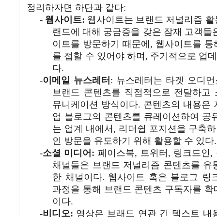
정리하자면
하단과
같다
:
-
웹사이트
:
웹사이트는
브랜드
저널리즘
활
랜드에
대해
궁금증을
갖은
잠재
고객들
이트를
방문하기
때문에
,
웹사이트를
통
를
접할
수
있어야
하며
,
주기적으로
업데
다
.
-
이메일
뉴스레터
:
뉴스레터는
타겟
오디언
브랜드
콘텐츠를
직접적으로
전달하고
뮤니케이션
방식이다
.
콘텐츠의
내용은
업
블로그의
콘텐츠를
큐레이션하여
공
는
업계
내에서
,
리더쉽
포지션을
구축하
인
방문을
유도하기
위해
활용할
수
있다
.
-
소셜
미디어
:
페이스북
,
트위터
,
링크드인
,
채널들은
브랜드
저널리즘
콘텐츠를
유
한
채널이다
.
웹사이트
혹은
블로그
링
과정을
통해
브랜드
콘텐츠
구독자를
확
이다
.
-
비디오
:
영상은
브래드
연관
긴
텍스트
내