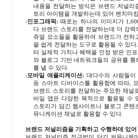
내용을
전달하는
방식은
브랜드
저널리
토리
아이템을
개발하는데
있어
벤치마
-
인포그래픽
:
때로는
하나의
이미지가
1,00
다
브랜드
스토리를
전달하는데
더
강력
쥬얼
요소들을
활용하여
브랜드가
전하
을
쉽게
전달하는
도구로
활용될
수
있다
터
실제적
가치나
혜택을
인정
받은
인포
와
블로그
기반
네트워크들의
공유를
통
를
낼
수
있다
.
-
모바일
애플리케이션
:
대다수의
사람들이
등
스마트
디바이스를
활용함에
따라
,
브랜드
스토리를
전달하는
주요한
채널
바일
앱은
다양한
목적으로
활용될
수
스토리가
담긴
웹사이트나
블로그
콘텐
뮤니케이션
채널로
활용할
수
있다
.
브랜드
저널리즘을
기획하고
수행하데
있어
브랜드
저널리즘
접근법이
담긴
커뮤니케