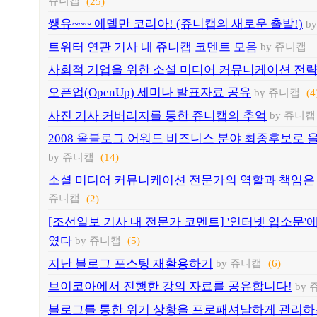
쥬니캡
(25)
쌩유~~~ 에델만 코리아! (쥬니캡의 새로운 출발!)
b
트위터 연관 기사 내 쥬니캡 코멘트 모음
by 쥬니캡
사회적 기업을 위한 소셜 미디어 커뮤니케이션 전
오픈업(OpenUp) 세미나 발표자료 공유
by 쥬니캡
(4
사진 기사 커버리지를 통한 쥬니캡의 추억
by 쥬니캡
2008 올블로그 어워드 비즈니스 분야 최종후보로 
by 쥬니캡
(14)
소셜 미디어 커뮤니케이션 전문가의 역할과 책임은
쥬니캡
(2)
[조선일보 기사 내 전문가 코멘트] '인터넷 입소문'에
였다
by 쥬니캡
(5)
지난 블로그 포스팅 재활용하기
by 쥬니캡
(6)
브이코아에서 진행한 강의 자료를 공유합니다!
by
블로그를 통한 위기 상황을 프로패셔날하게 관리하는