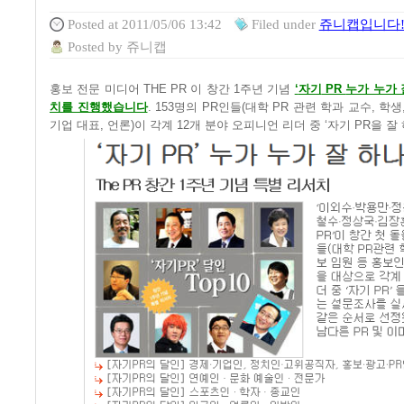
Posted
at 2011/05/06 13:42
Filed
under
쥬니캡입니다!/
Posted
by
쥬니캡
홍보 전문 미디어 THE PR
이 창간
1
주년 기념
‘
자기
PR
누가 누가 
치를 진행했습니다
. 153
명의
PR
인들
(
대학
PR
관련 학과 교수
,
학생
기업 대표
,
언론
)
이 각계
12
개 분야 오피니언 리더 중
‘
자기
PR
을 잘