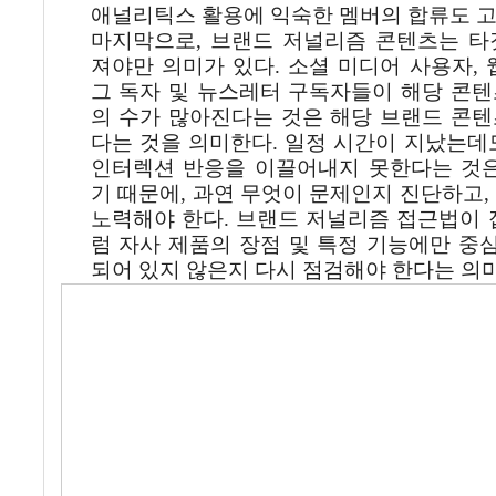
애널리틱스
활용에
익숙한
멤버의
합류도
마지막으로
,
브랜드
저널리즘
콘텐츠는
타
져야만
의미가
있다
.
소셜
미디어
사용자
,
그
독자
및
뉴스레터
구독자들이
해당
콘텐
의
수가
많아진다는
것은
해당
브랜드
콘텐
다는
것을
의미한다
.
일정
시간이
지났는데
인터렉션
반응을
이끌어내지
못한다는
것
기
때문에
,
과연
무엇이
문제인지
진단하고
,
노력해야
한다
.
브랜드
저널리즘
접근법이
럼
자사
제품의
장점
및
특정
기능에만
중
되어
있지
않은지
다시
점검해야
한다는
의