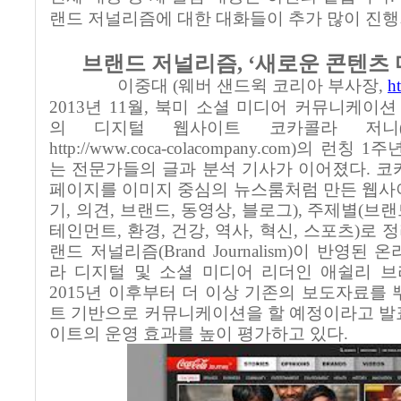
랜드 저널리즘에 대한 대화들이 추가 많이 진
브랜드 저널리즘
, ‘
새로운 콘텐츠
이중대
(
웨버 샌드윅 코리아 부사장
,
h
2013
년
11
월
,
북미 소셜 미디어 커뮤니케이션
의 디지털 웹사이트 코카콜라 저니
http://www.coca-colacompany.com)
의 런칭
1
주년
는 전문가들의 글과 분석 기사가 이어졌다
.
코
페이지를 이미지 중심의 뉴스룸처럼 만든 웹
기
,
의견
,
브랜드
,
동영상
,
블로그
),
주제별
(
브랜
테인먼트
,
환경
,
건강
,
역사
,
혁신
,
스포츠
)
로 
랜드 저널리즘
(Brand Journalism)
이 반영된 온
라 디지털 및 소셜 미디어 리더인 애쉴리 
2015
년 이후부터 더 이상 기존의 보도자료를 
트 기반으로 커뮤니케이션을 할 예정이라고 발
이트의 운영 효과를 높이 평가하고 있다
.