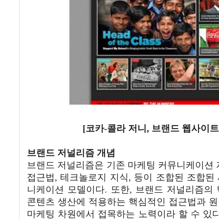
[
코카
-
콜라
저니
,
브랜드
웹사이트
브랜드
저널리즘
개념
브랜드
저널리즘은
기존
마케팅
커뮤니케이션
접근법
,
테크놀로지
지식
,
등이
조합된
조합된
니케이션
모델이다
.
또한
,
브랜드
저널리즘의
콘텐츠
생산에
적용하는
핵심적인
접근법과
원
마케팅
차원에서
접목하는
노력이라
할
수
있