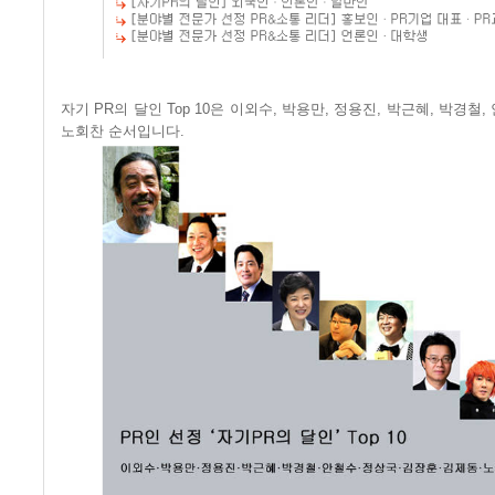
자기
PR
의 달인
Top 10
은 이외수
,
박용만
,
정용진
,
박근혜
,
박경철
,
노회찬 순서입니다
.