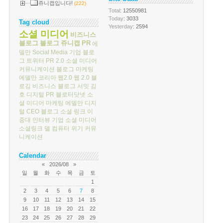
쥬니캡입니다!
(222)
Total
: 12550981
Today
: 3033
Tag cloud
Yesterday
: 2594
소셜 미디어
비즈니스
블로그
블로그
쥬니캡
PR
에
델만
Social Media
기업 블로
그
트위터
PR 2.0
소셜 미디어
커뮤니케이션
블로그 마케팅
에델만 코리아
웹2.0
웹 2.0
블
로깅
비즈니스 블로그 서밋
김
호
디지털 PR
블로터닷넷
소
셜 미디어 마케팅
에델만 디지
털
CEO 블로그
소셜 링크
이
중대
인터뷰
기업 소셜 미디어
소셜링크
델 컴퓨터
위기 커뮤
니케이션
Calendar
«
2026/08
»
일
월
화
수
목
금
토
1
2
3
4
5
6
7
8
9
10
11
12
13
14
15
16
17
18
19
20
21
22
23
24
25
26
27
28
29