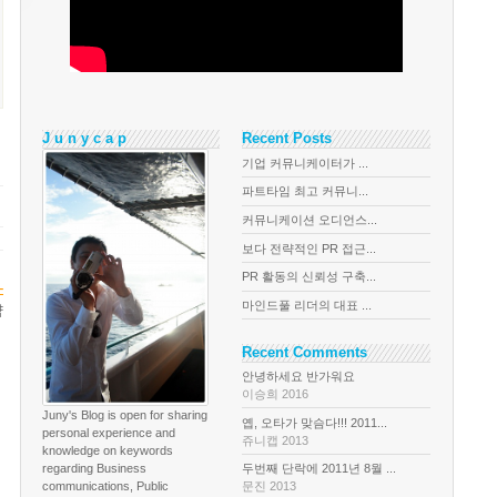
J u n y c a p
Recent Posts
기업 커뮤니케이터가 ...
파트타임 최고 커뮤니...
커뮤니케이션 오디언스...
보다 전략적인 PR 접근...
PR 활동의 신뢰성 구축...
-
마인드풀 리더의 대표 ...
략
Recent Comments
안녕하세요 반가워요
이승희 2016
Juny's Blog is open for sharing
옙, 오타가 맞슴다!!! 2011...
personal experience and
쥬니캡 2013
knowledge on keywords
regarding Business
두번째 단락에 2011년 8월 ...
communications, Public
문진 2013