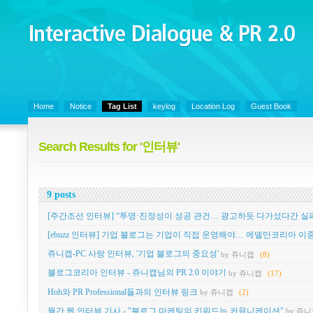
Interactive Dialogue &
PR 2.0
Juny's Blog is open for sharing personal experience and knowledge on ke
Home
Notice
Tag List
keylog
Location Log
Guest Book
Search Results for '인터뷰'
9 posts
[주간조선 인터뷰] “투명·진정성이 성공 관건… 광고하듯 다가섰다간 실
[ebuzz 인터뷰] 기업 블로그는 기업이 직접 운영해야… 에델만코리아 이
쥬니캡-PC 사랑 인터뷰, '기업 블로그의 중요성'
by 쥬니캡
(8)
블로그코리아 인터뷰 - 쥬니캡님의 PR 2.0 이야기
by 쥬니캡
(17)
Hoh와 PR Professional들과의 인터뷰 링크
by 쥬니캡
(2)
월간 웹 인터뷰 기사 - "블로그 마케팅의 키워드는 커뮤니케이션"
by 쥬