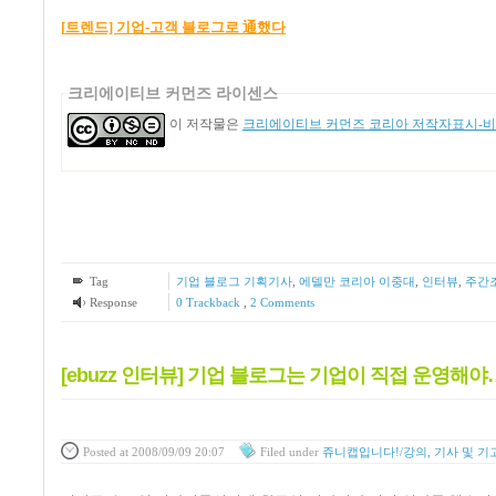
通
[
트렌드]
기업-
고객
블로그로
했
다
크리에이티브 커먼즈 라이센스
이 저작물은
크리에이티브 커먼즈 코리아 저작자표시-비영
Tag
기업 블로그 기획기사
,
에델만 코리아 이중대
,
인터뷰
,
주간
Response
0 Trackback
,
2
Comments
[ebuzz 인터뷰] 기업 블로그는 기업이 직접 운영해
Posted
at 2008/09/09 20:07
Filed
under
쥬니캡입니다!/강의, 기사 및 기