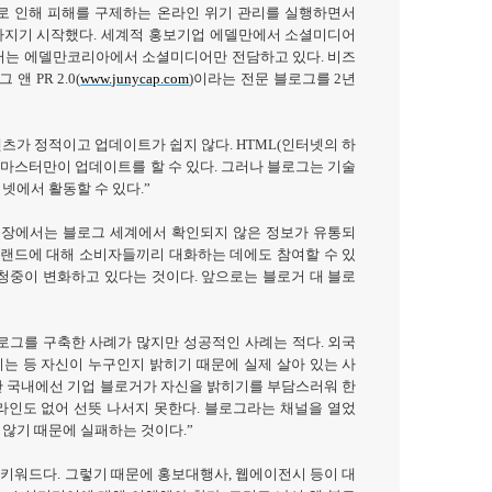
로 인해 피해를 구제하는 온라인 위기 관리를 실행하면서
가지기 시작했다
.
세계적 홍보기업 에델만에서 소셜미디어
터는 에델만코리아에서 소셜미디어만 전담하고 있다
.
비즈
그 앤
PR 2.0(
www.junycap.com
)
이라는 전문 블로그를
2
년
츠가 정적이고 업데이트가 쉽지 않다
. HTML(
인터넷의 하
웹마스터만이 업데이트를 할 수 있다
.
그러나 블로그는 기술
터넷에서 활동할 수 있다
.”
입장에서는 블로그 세계에서 확인되지 않은 정보가 유통되
브랜드에 대해 소비자들끼리 대화하는 데에도 참여할 수 있
 청중이 변화하고 있다는 것이다
.
앞으로는 블로거 대 블로
로그를 구축한 사례가 많지만 성공적인 사례는 적다
.
외국
는 등 자신이 누구인지 밝히기 때문에 실제 살아 있는 사
 국내에선 기업 블로거가 자신을 밝히기를 부담스러워 한
라인도 없어 선뜻 나서지 못한다
.
블로그라는 채널을 열었
 않기 때문에 실패하는 것이다
.”
 키워드다
.
그렇기 때문에 홍보대행사
,
웹에이전시 등이 대