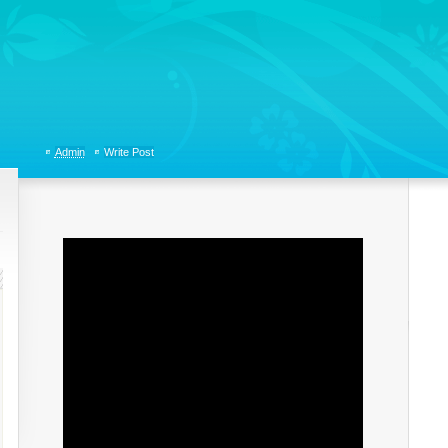
tions, Organizational Communicaitons, Soft Skills, Social Media
Admin
Write Post