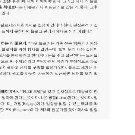
 소셜미디어에 대해 이해해야 한다
.
그리고 나서 왜 블로
출 확대보다는 이슈관리나 평판관리로 잡는 게 좋다
.
그후
 있다
.
 블로거와 마찬가지로 열정이 있어야 한다
.
편집광적 기질
 느끼지 못한다면 블로그 관리가 제대로 되기 어렵다
.”
 하는 게 좋은가
.
“
파워 블로거는 기존 신문
·
방송의 기자와
해 블로거를 위한 행사를 열었는데
‘
밥이 늦게 나와 실망이
로거를 통제하려고 한다거나 돈을 주고 접근한다는 느낌을
으로 써 주세요
’
라고 부탁하려던 자리가 부정적으로 바뀔
을 이해하고 관계를 구축할 필요가 있다
.
블로그 세계는 비
요하다
.
광고를 하듯이 사람에게 접근하면 낭패를 보기 쉽
처해야 하나
.
“‘FLEE
모델
’
을 갖고 순차적으로 대응해야 한
지 알아야 한다는 뜻이다
. L
은 경청
(listen)
한다는 것이다
.
일
한다
. E
는 개입
(Engage)
이다
.
입장을 밝힐 수 있는 매체를 확
권한 부여
(Empower)
이다
.
제
3
의 전문가를 찾아 회사의 입장