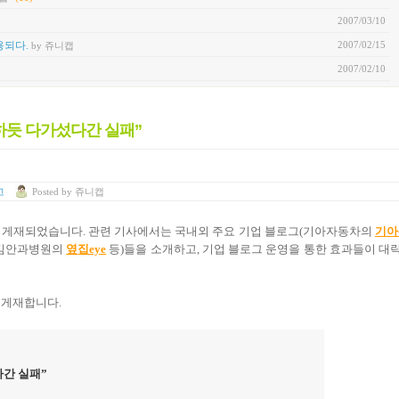
2007/03/10
2007/02/15
용되다.
by 쥬니캡
2007/02/10
하듯 다가섰다간 실패”
고
Posted
by
쥬니캡
 게재되었습니다
.
관련 기사에서는 국내외 주요 기업 블로그
(
기아자동차의
기
아
김안과병원의
옆
집eye
등
)
들을 소개하고
,
기업 블로그 운영을 통한 효과들이 대
 게재합니다
.
간 실패
”