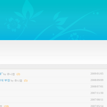
ywords regarding Business communications, Public Relations, Marketing Communica
2009/01/05
패”
by 쥬니캡
(2)
2008/09/09
중대 부장
by 쥬니캡
(5)
2008/07/01
2007/11/30
2007/08/11
2007/05/14
니캡
(18)