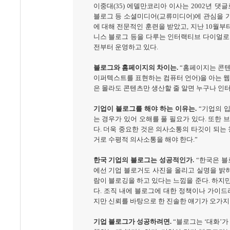
이중대
(35)
에델만코리아 이사는
2002
년 댓글
블로그 등 소셜미디어
(
교류미디어
)
에 관심을 
에 대해 전문적인 훈련을 받았고
,
지난
10
월부
니스 블로그 등을 다루는 인터랙티브 다이얼로
전부터 운영하고 있다
.
블로그와 홈페이지의 차이는
.
“
홈페이지는 콘텐
이퍼텍스트를 표현하는 컴퓨터 언어
)
을 아는 
은 몰라도 콘텐츠만 생산할 줄 알면 누구나 인
기업이 블로그를 해야 하는 이유는
.
“
기업의 
는 경우가 있어 오해를 풀 필요가 있다
.
또한 
다
.
더욱 중요한 것은 의사소통의 타깃이 되는
거로 수평적 의사소통을 해야 한다
.”
한국 기업의 블로그는 성공적인가
.
“
한국은 블
에선 기업 블로거도 사진을 올리고 실명을 밝히
람이 블로깅을 하고 있다는 느낌을 준다
.
하지만
다
.
조직 내에 블로그에 대한 정책이나 가이드
지만 신뢰를 바탕으로 한 진솔한 얘기가 오가지
기업 블로그가 성공하려면
.
“
블로그는
‘
대화
’
가