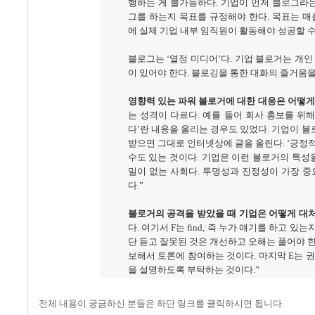
행하는 게 불가능하다
.
기업이 먼저 블로그라는
그를 하는지 목표를 규정해야 한다
.
목표는 매
에 실제 기업 내부 임직원이 활동해야 성공할 수
블로그는
‘
열정 미디어
’
다
.
기업 블로거는 개인
이 있어야 한다
.
블로깅을 통한 대화의 즐거움을
영향력 있는 파워 블로거에 대한 대응은 어떻게
는 성격이 다르다
.
예를 들어 회사 홍보를 위
다
’
란 내용을 올리는 경우도 있었다
.
기업이 블
받으면 그대로 인터넷상에 글을 올린다
. ‘
긍정적
수도 있는 것이다
.
기업은 이런 블로거의 특성
밀이 없는 사회다
.
투명성과 진정성이 가장 중
다
.”
블로거의 공격을 받았을 때 기업은 어떻게 대
다
.
여기서
F
는
find,
즉 누가 얘기를 하고 있는
단 듣고 잘못된 것은 개선하고 오해는 풀어야 
보해서 토론에 참여하는 것이다
.
마지막
E
는 
을 설명하도록 부탁하는 것이다
.”
전체 내용이 궁금하신 분들은 하단 링크를 클릭하시면 됩니다
.