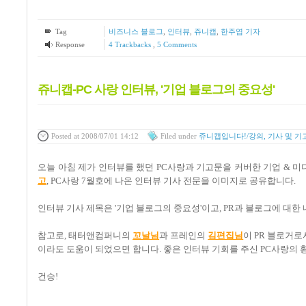
Tag
비즈니스 블로그
,
인터뷰
,
쥬니캡
,
한주엽 기자
Response
4
Trackbacks
,
5
Comments
쥬니캡-PC 사랑 인터뷰, '기업 블로그의 중요성'
Posted
at 2008/07/01 14:12
Filed
under
쥬니캡입니다!/강의, 기사 및 기
오늘 아침 제가 인터뷰를 했던 PC사랑과 기고문을 커버한 기업 & 미
고
, PC사랑 7월호에 나온 인터뷰 기사 전문을 이미지로 공유합니다.
인터뷰 기사 제목은 '기업 블로그의 중요성'이고, PR과 블로그에 대한
참고로, 태터앤컴퍼니의
꼬날님
과 프레인의
김편집님
이 PR 블로거로
이라도 도움이 되었으면 합니다. 좋은 인터뷰 기회를 주신 PC사랑의 
건승!