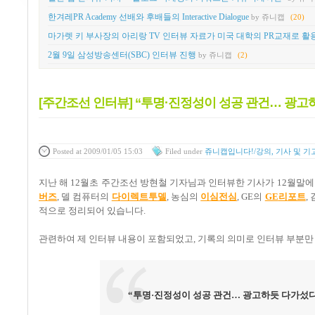
한겨레PR Academy 선배와 후배들의 Interactive Dialogue
by 쥬니캡
(20)
마가렛 키 부사장의 아리랑 TV 인터뷰 자료가 미국 대학의 PR교재로 활
2월 9일 삼성방송센터(SBC) 인터뷰 진행
by 쥬니캡
(2)
[주간조선 인터뷰] “투명·진정성이 성공 관건… 광고
Posted
at 2009/01/05 15:03
Filed
under
쥬니캡입니다!/강의, 기사 및 기
지난 해
12
월초 주간조선 방현철 기자님과 인터뷰한 기사가
12
월말에
버즈
,
델 컴퓨터의
다
이
렉
트
투
델
,
농심의
이
심
전
심
, GE
의
GE
리
포트
,
적으로 정리되어 있습니다
.
관련하여 제 인터뷰 내용이 포함되었고
,
기록의 의미로 인터뷰 부분만
“
투명
·
진정성이 성공 관건
…
광고하듯 다가섰다