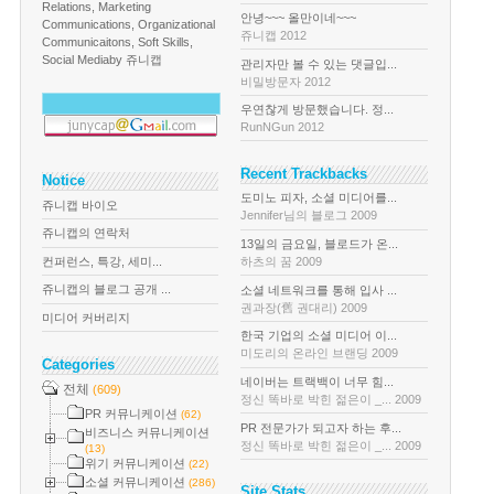
Relations, Marketing
안녕~~~ 올만이네~~~
Communications, Organizational
쥬니캡 2012
Communicaitons, Soft Skills,
Social Media
by 쥬니캡
관리자만 볼 수 있는 댓글입...
비밀방문자 2012
우연찮게 방문했습니다. 정...
RunNGun 2012
Recent Trackbacks
Notice
도미노 피자, 소셜 미디어를...
쥬니캡 바이오
Jennifer님의 블로그 2009
쥬니캡의 연락처
13일의 금요일, 블로드가 온...
컨퍼런스, 특강, 세미...
하츠의 꿈 2009
쥬니캡의 블로그 공개 ...
소셜 네트워크를 통해 입사 ...
권과장(舊 권대리) 2009
미디어 커버리지
한국 기업의 소셜 미디어 이...
미도리의 온라인 브랜딩 2009
Categories
네이버는 트랙백이 너무 힘...
전체
(609)
정신 똑바로 박힌 젊은이 _... 2009
PR 커뮤니케이션
(62)
PR 전문가가 되고자 하는 후...
비즈니스 커뮤니케이션
정신 똑바로 박힌 젊은이 _... 2009
(13)
위기 커뮤니케이션
(22)
소셜 커뮤니케이션
(286)
Site Stats