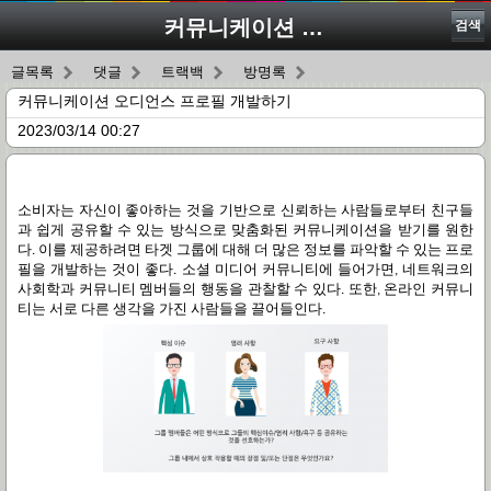
커뮤니케이션 오디언스 프로필 개발하기
검색
글목록
댓글
트랙백
방명록
커뮤니케이션 오디언스 프로필 개발하기
2023/03/14 00:27
소비자는
자신이
좋아하는
것을
기반으로
신뢰하는
사람들로부터
친구들
과
쉽게
공유할
수
있는
방식으로
맞춤화된
커뮤니케이션을
받기를
원한
다
이를
제공하려면
타겟
그룹에
대해
더
많은
정보를
파악할
수
있는
프로
.
필을
개발하는
것이
좋다
소셜
미디어
커뮤니티에
들어가면
네트워크의
.
,
사회학과
커뮤니티
멤버들의
행동을
관찰할
수
있다
또한
온라인
커뮤니
.
,
티는
서로
다른
생각을
가진
사람들을
끌어들인다
.