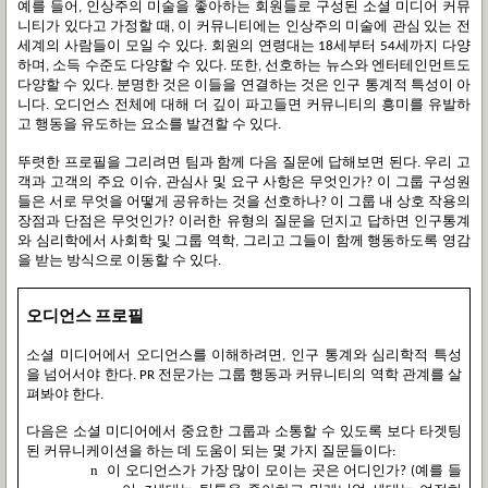
예를
들어
인상주의
미술을
좋아하는
회원들로
구성된
소셜
미디어
커뮤
,
니티가
있다고
가정할
때
이
커뮤니티에는
인상주의
미술에
관심
있는
전
,
세계의
사람들이
모일
수
있다
회원의
연령대는
세부터
세까지
다양
.
18
54
하며
소득
수준도
다양할
수
있다
또한
선호하는
뉴스와
엔터테인먼트도
,
.
,
다양할
수
있다
분명한
것은
이들을
연결하는
것은
인구
통계적
특성이
아
.
니다
오디언스
전체에
대해
더
깊이
파고들면
커뮤니티의
흥미를
유발하
.
고
행동을
유도하는
요소를
발견할
수
있다
.
뚜렷한
프로필을
그리려면
팀과
함께
다음
질문에
답해보면
된다
우리
고
.
객과
고객의
주요
이슈
관심사
및
요구
사항은
무엇인가
이
그룹
구성원
,
?
들은
서로
무엇을
어떻게
공유하는
것을
선호하나
이
그룹
내
상호
작용의
?
장점과
단점은
무엇인가
이러한
유형의
질문을
던지고
답하면
인구통계
?
와
심리학에서
사회학
및
그룹
역학
그리고
그들이
함께
행동하도록
영감
,
을
받는
방식으로
이동할
수
있다
.
오디언스
프로필
소셜
미디어에서
오디언스를
이해하려면
인구
통계와
심리학적
특성
,
을
넘어서야
한다
전문가는
그룹
행동과
커뮤니티의
역학
관계를
살
. PR
펴봐야
한다
.
다음은
소셜
미디어에서
중요한
그룹과
소통할
수
있도록
보다
타겟팅
된
커뮤니케이션을
하는
데
도움이
되는
몇
가지
질문들이다
:
n
이
오디언스가
가장
많이
모이는
곳은
어디인가
예를
들
? (