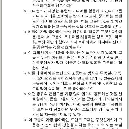
어
세대는
틱톡을
좋아하고
밀레니얼
세대는
여전히
, Z
인스타그램을
선호한다
.)
n
오디언스가
다양한
유형의
미디어를
활용하고
있나
그룹
?
마다
미디어를
소비하는
방식이
다르다
좋아하는
브랜
.
드의
라이브
스트리밍을
좋아하는
그룹이
있는가
하면
팟캐스트를
듣고
공유하는
것을
선호하는
그룹도
있다
.
n
이들이
가장
좋아하는
소셜
커뮤니티
활동은
무엇일까
예
?
를
들어
이
그룹이
트위터를
사용하는
경우
트윗
리트
,
,
윗
트윗
채팅에
참여하거나
트위터에서
애니메이션
,
GIF
를
공유하는
것을
선호하는가
?
n
이
그룹
내에서
대화를
주도하는
인플루언서가
있으며
그
,
들은
누구인가
모든
커뮤니티에는
신뢰와
존경을
받는
?
인플루언서가
있다
이들은
대화와
행동을
주도하는
경
.
향이
있다
.
n
이들이
좋아하는
브랜드와
소통하는
방식은
무엇일까
즉
?
,
이
오디언스는
페이스북에
댓글을
달거나
설문조사에
,
응답하거나
임베디드
동영상을
시청하거나
라이브
스
,
,
트리밍에
참여하는
것을
좋아하는가
?
n
어떤
종류의
콘텐츠를
가장
많이
읽거나
공유하는
것을
선
호할까
그룹은
그들이
소비하는
콘텐츠에
따라
달라지
?
는
경향이
있다
하지만
어떤
유형의
콘텐츠에
사람들
.
,
이
모이는지
관찰하면
무엇이
그들에게
영감을
주거나
감정을
자극하는지
알
수
있다
.
n
이
그룹이
가장
좋아하는
트렌드
주제는
무엇인가
이
그
?
룹은
자신의
삶에
영향을
미치는
국가
지역
또는
로컬
,