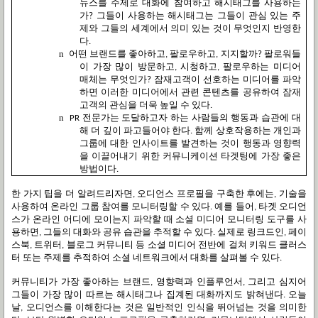
뉴스를
주제로
대화에
참여하고
해시태그를
사용하는
가
그들이
사용하는
해시태그는
그들이
관심
있는
주
?
제와
그들의
세계에서
의미
있는
것이
무엇인지
반영한
다
.
n
어떤
브랜드를
좋아하고
팔로우하고
지지할까
팔로워들
,
,
?
이
가장
많이
방문하고
시청하고
팔로우하는
미디어
,
,
매체는
무엇인가
잠재고객이
선호하는
미디어를
파악
?
하면
이러한
미디어에서
관련
콘텐츠를
공유하여
잠재
고객의
관심을
더욱
높일
수
있다
.
n
전문가는
도달하고자
하는
사람들의
행동과
습관에
대
PR
해
더
깊이
파고들어야
한다
함께
상호작용하는
개인과
.
그룹에
대한
인사이트를
발견하는
것이
행동과
영향력
을
이끌어내기
위한
커뮤니케이션
타겟팅에
가장
좋은
방법이다
.
한
가지
팁을
더
알려드리자면
오디언스
프로필을
구축한
후에는
기술을
,
,
사용하여
온라인
그룹
참여를
모니터링할
수
있다
예를
들어
타겟
오디언
.
,
스가
온라인
어디에
모이는지
파악할
때
소셜
미디어
모니터링
도구를
사
용하면
그들의
대화와
공유
습관을
추적할
수
있다
실제로
링크드인
페이
,
.
,
스북
트위터
블로그
커뮤니티
등
소셜
미디어
전반에
걸쳐
키워드
클러스
,
,
터
또는
주제를
추적하여
소셜
네트워크에서
대화를
살펴볼
수
있다
.
커뮤니티가
가장
좋아하는
브랜드
영향력과
인플루언서
그리고
심지어
,
,
그들이
가장
많이
따르는
해시태그나
집계된
대화까지도
밝혀낸다
오늘
.
날
오디언스를
이해한다는
것은
일반적인
인식을
뛰어넘는
것을
의미한
,