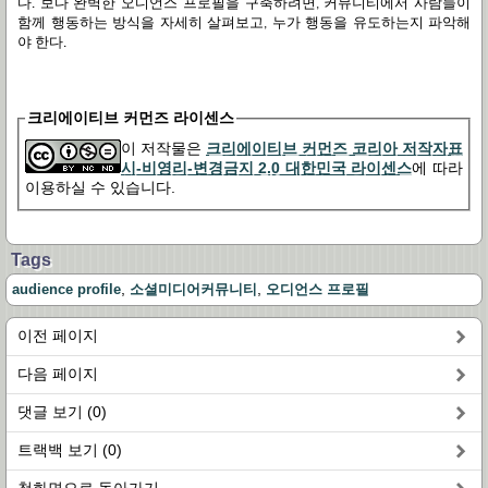
다
보다
완벽한
오디언스
프로필을
구축하려면
커뮤니티에서
사람들이
.
,
함께
행동하는
방식을
자세히
살펴보고
누가
행동을
유도하는지
파악해
,
야
한다
.
크리에이티브 커먼즈 라이센스
이 저작물은
크리에이티브 커먼즈 코리아 저작자표
시-비영리-변경금지 2.0 대한민국 라이센스
에 따라
이용하실 수 있습니다.
Tags
,
,
audience profile
소셜미디어커뮤니티
오디언스 프로필
이전 페이지
다음 페이지
댓글 보기 (0)
트랙백 보기 (0)
첫화면으로 돌아가기