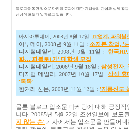
블로그를 통한 입소문 마케팅 효과에 대한 기업들의 관심과 실제 활
긍정적 보도가 잇따르고 있습니다
.
아시아투데이
, 2008
년
8
월
17
일
,
IT
업계,
파워블
이투데이
, 2008
년
9
월
11
일
:
소자본
창업, 'e-
디지털데일리
, 2008
년
9
월
11
일
:
한국HP
화…'
파블
로1
기'
대학생
모집
디지털데일리
, 2008
년
9
월
18
일
:
삼성전자,
디지털 데일리
, 2007
년
10
월
17
일
삼성
휴
'
톡톡'
한겨레 신문
, 2008
년
11
월
12
일
:
'
지름신도
물론 블로그 입소문 마케팅에 대해 긍정적
니다
. 2008
5
년
5
월
22
일 조선일보에 보도
지
않는
손'
기사에서는 입소문을 만들어내는