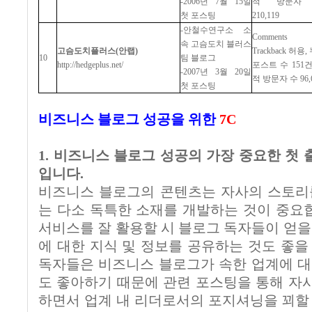
-2006
년
7
월
15
일
적
방문자
첫
포스팅
210,119
-
안철수연구소
소
Comments
속
고슴도치
블러스
고슴도치플러스
(
안랩
)
Trackback
허용
,
10
팀
블로그
http://hedgeplus.net/
포스트
수
151
-2007
년
3
월
20
일
적
방문자
수
96,
첫
포스팅
비즈니스 블로그 성공을 위한
7C
1. 비즈니스 블로그 성공의 가장 중요한 첫 
입니다.
비즈니스 블로그의 콘텐츠는 자사의 스토리
는 다소 독특한 소재를 개발하는 것이 중요합
서비스를 잘 활용할 시 블로그 독자들이 얻을
에 대한 지식 및 정보를 공유하는 것도 좋을
독자들은 비즈니스 블로그가 속한 업계에 대
도 좋아하기 때문에 관련 포스팅을 통해 자
하면서 업계 내 리더로서의 포지셔닝을 꾀할 