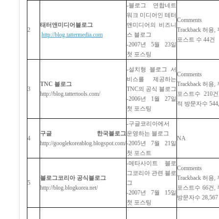
-
블로그
연합네트
워크
미디어인
테터
Comments
태터앤미디어블로그
앤미디어의
비즈니
2
Trackback
허용
,
http://blog.tattermedia.com
스
블로그
포스트
수
44
건
-2007
년
5
월
23
일
첫
포스팅
-
설치형
블로그
서
Comments
비스를
제공하는
TNC
블로그
Trackback
허용
,
3
TNC
의
공식
블로그
http://blog.tattertools.com/
포스트수
210
건
-2006
년
1
월
27
일
적
방문자수
544
첫
포스팅
-
구글코리아에서
구글
한국블로그
운영하는
블로그
4
NA
http://googlekoreablog.blogspot.com/
-2005
년
7
월
21
일
첫
포스트
-
메타사이트
블로
Comments
그코리아
관련
블로
블로그코리아
공식블로그
Trackback
허용
,
5
그
http://blog.blogkorea.net/
포스트수
66
건
,
-2007
년
7
월
15
일
방문자수
28,567
첫
포스팅