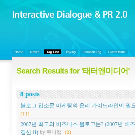
Interactive Dialogue &
PR 2.0
Juny's Blog is open for sharing personal experience and knowledge on k
Communicaitons, Soft Skills, Social Media
Home
Notice
Tag List
keylog
Location Log
Guest Book
Search Results for '태터앤미디어'
8 posts
블로그 입소문 마케팅의 윤리 가이드라인이 필
(11)
2007년 최고의 비즈니스 블로그는? (2007년 
결산 II)
by 쥬니캡
(2)