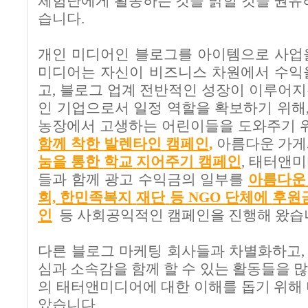
체험단에게 활동하는 것을 밝힐 것을 권유
습니다
.
개인 미디어인 블로그를 아이템으로 사업
미디어는 자신이 비즈니스 차원에서 수익
고
,
블로그 업계 전반적인 성장이 이루어지
인 기업으로서 일정 역할을 확보하기 위해
농장에서 고생하는 어린이들을 도와주기 
함께
착한
발렌타인
캠페인
,
아름다운 가
눔을
통한
학교
지어주기
캠페인
,
태터앤미
들과 함께 광고 수익금의 일부를
아름다운
회,
한민족복지
재
단
등 NGO
단체에
후원
인
등 사회공익적인 캠페인을 진행해 왔습
다른 블로그 마케팅 회사들과 차별화하고
심과 소속감을 함께 할 수 있는 활동들을 
의 태터앤미디어에 대한 이해를 돕기 위해
았습니다.