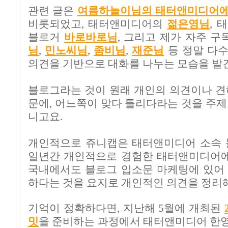
관련 글은
여름
하늘이님의
태터앤미디어에 
비롯되었고, 태터앤미디어의
젊은영님
, 
블로거
바로바로님
, 그리고 제가 자주 
님
,
민노씨님
,
좀비님
,
재준님
등 정말 다
의견을 기반으로 대화를 나누는 모습을 발
블로그라는 것이 원래 개인의 의견이나 견
문에, 어느쪽이 맞다 틀리다라는 것을 주
니고요.
개인적으로 쥬니캡은 태터앤미디어 소속
일년간 개인적으로 경험한 태터앤미디어에
국내에서도 블로그 입소문 마케팅에 있어
하다는 것을 요지로 개인적인 의견을 정
기억이 정확하다면
,
지난해
5
월에 개최된
밋
을 준비하는 과정에서 태터앤미디어 한