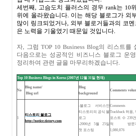
세번째, 고슴도치 플러스의 경우 rank는 10위이지
위에 올라왔습니다. 이는 해당 블로그가 외
많이 링크되었거나, 외부 블로거들과의 코멘트
은 노력을 기울였기 때문일 것입니다.
자, 그럼 TOP 10 Business Blog의 리
다음으로는 성공적인 비즈니스 블로그 운영
정리하여 관련 글을 마무리하겠습니다.
Top 10 Business Blogs in Korea (2007
년
12
월
31
일
현재
)
Blog name/
Blog
No
Comments volu
Blog url
background
-
블로그
서비스인
Comments
티스토리의
공식
블
Trackback
허용
,
티스토리
블로그
1
로그
포스트
수
239
http://notice.tistory.com
-2006
년
5
월
25
일
적
방문
첫
포스팅
1,080,876