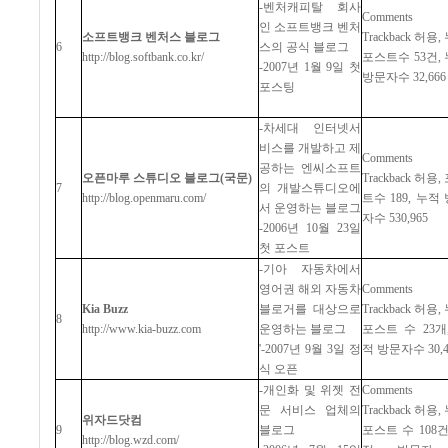
-
벤처캐피탈
회사
Comments
인
소프트뱅크
벤처
소프트뱅크
벤처스
블로그
Trackback
허용
,
6
스의
공식
블로그
http://blog.softbank.co.kr/
포스트수
53
건
,
-2007
년
1
월
9
일
첫
방문자수
32,666
포스팅
-
차세대
인터넷서
비스를
개발하고
제
Comments
공하는
엔씨소프트
오픈마루
스튜디오
블로그
(
국문
)
Trackback
허용
,
7
의
개발스튜디오에
http://blog.openmaru.com/
트수
189,
누적
서
운영하는
블로그
자수
530,965
-2006
년
10
월
23
일
첫
포스트
-
기아
자동차에서
영어권
해외
자동차
Comments
Kia Buzz
블로거를
대상으로
Trackback
허용
,
8
http://www.kia-buzz.com
운영하는
블로그
포스트
수
23
개
'-2007
년
9
월
3
일
정
적
방문자수
30,
식
오픈
-
개인화
및
위젯
전
Comments
문
서비스
업체의
Trackback
허용
,
위자드닷컴
9
블로그
포스트
수
108
http://blog.wzd.com/