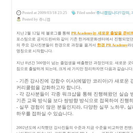
Posted
at 2009/03/18 23:25
Filed
under
쥬니캡입니다!/강의, 
Posted
by
쥬니캡
지난
2
월
12
일 제 블로그를 통해
PR Academy
는
새로운
출발을
준비
포스팅으로 공지드린바와 같이 기존 한겨레문화센터에서 진행되었
의 주요 강사진분들이 한경으로 과정을 옮겨서
한경 PR Academy
라
명칭으로 시작합니다
.
지난
8
년간
500
명이 넘는 졸업생을 배출했던 과정인데요
.
새로운 곳
짐으로 출발하게 되는데
, 크게 세
가지만 정리하자면 다음과 같습니다
- 기존 강사진에 강함수 이사
(
에델만 코리아
)
가 새로운 
커리쿨럼을 강화하고자 합니다
.
- 각 강사분들이 각종 워크샵을 통해 진행해왔던 실습
기존 교육 방식을 보다 쌍방향 방식으로 접목하여 진행
- 실무 경험이 많은 분들인지라, 다양한 실무 노하우, 실
하우를 접하실 수 있습니다.
2002년도에 시작했던 강사진들의 수준과 지금 수준을 비교하면 컨