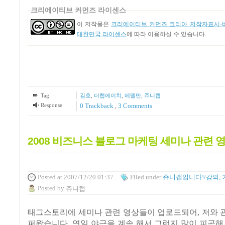
크리에이티브 커먼즈 라이센스
이 저작물은
크리에이티브 커먼즈 코리아 저작자표시-비
대한민국 라이센스
에 따라 이용하실 수 있습니다.
Tag
김호
,
더랩에이치
,
에델만
,
쥬니캡
Response
0 Trackback
,
3
Comments
2008 비즈니스 블로그 마케팅 세미나 관련 
Posted
at 2007/12/20 01:37
Filed
under
쥬니캡입니다!/강의, 
Posted
by
쥬니캡
태그스토리에 세미나 관련 영상들이 업로드되어, 저와 
퍼왔습니다. 연일 야근을 계속 해서 그런지 많이 피곤해