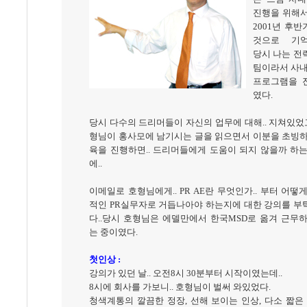
진행을 위해서
2001년 후
것으로 기억
당시 나는 전
팀이라서 사내
프로그램을 
였다.
당시 다수의 드리머들이 자신의 업무에 대해.. 지쳐있었고
형님이 홍사모에 남기시는 글을 읽으면서 이분을 초빙하
육을 진행하면.. 드리머들에게 도움이 되지 않을까 하
에..
이메일로 호형님에게.. PR AE란 무엇인가.. 부터 어떻
적인 PR실무자로 거듭나아야 하는지에 대한 강의를 부
다..당시 호형님은 에델만에서 한국MSD로 옮겨 근무
는 중이였다.
첫인상 :
강의가 있던 날.. 오전8시 30분부터 시작이였는데..
8시에 회사를 가보니.. 호형님이 벌써 와있었다.
청색계통의 깔끔한 정장, 선해 보이는 인상, 다소 짧은 