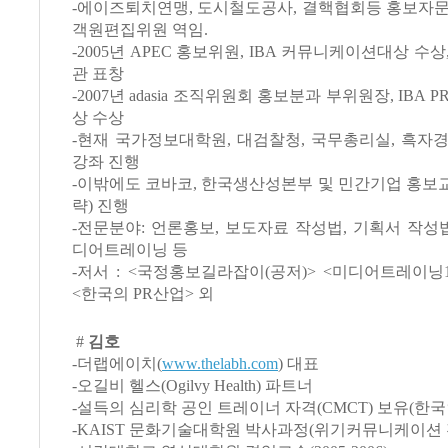
-에이즈퇴치연맹, 도시철도공사, 결핵협회등 홍보자문
객원편집위원 역임.
-2005년 APEC 홍보위원, IBA 커뮤니케이션대상 수
관 표창
-2007년 adasia 조직위원회 홍보분과 부위원장, IBA 
상 수상
-현재 국가정보대학원, 대검찰청, 국무총리실, 흑자
강좌 진행
-이밖에도 코바코, 한국생산성본부 및 민간기업 홍보
략) 진행
-전문분야: 언론홍보, 보도자료 작성법, 기획서 작성법
디어트레이닝 등
-저서 : <국정홍보길라잡이(공저)> <미디어트레이닝10
<한국의 PR산업> 외
#
김호
-더랩에이치(
www.thelabh.com
) 대표
-오길비 헬스(Ogilvy Health) 파트너
-설득의 심리학 공인 트레이너 자격(CMCT) 보유(한국
-KAIST 문화기술대학원 박사과정(위기커뮤니케이션 