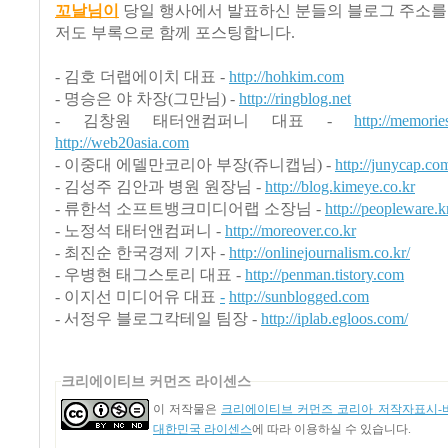
꼬날님이
당일 행사에서 발표하신 분들의 블로그 주소를
저도 부록으로 함께 포스팅합니다.
- 김호 더랩에이치 대표 -
http://hohkim.com
- 명승은 야
차장(그만님) -
http://ringblog.net
- 김창원 태터앤컴퍼니 대표 -
http://memorie
http://web20asia.com
- 이중대 에델만코리아 부장(쥬니캡님) -
http://junycap.co
- 김성주 김안과 병원 원장님 -
http://blog.kimeye.co.kr
- 류한석 소프트뱅크미디어랩 소장님 -
http://peopleware.k
- 노정석 태터앤컴퍼니
-
http://moreover.co.kr
- 최진순 한국경제 기자 -
http://onlinejournalism.co.kr/
- 우병현 태그스토리 대표 -
http://penman.tistory.com
- 이지선 미디어유 대표
-
http://sunblogged.com
- 서정우 블로그칵테일 팀장 -
http://iplab.egloos.com/
크리에이티브 커먼즈 라이센스
이 저작물은
크리에이티브 커먼즈 코리아 저작자표시-비
대한민국 라이센스
에 따라 이용하실 수 있습니다.