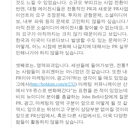
것도 느낄 수 있었습니다. 소규모 부띠끄는 사업 전환
반면, 대형 에이전시들은 전통적인 PR과 새로운 PR사
이언트의 요구 조정문제, 투자의 균형문제, 소셜미디어
보, 내부 파워 등의 문제로 고민하지 않을까 싶습니다
아직 전문 소셜미디어 에이전시를 찾아볼 수 없는데요,
의 요구가 아직까지는 크지 않기 때문이라고 보입니다.
한국과 미국이 다르다보니 발생할 수도 있는 문제이구요
어떻게, 어느 시점에 변화해 나갈지에 대해서는 PR 실
민해나가야 하지 않을까 싶습니다.
셋째로는, 영역파괴입니다. 세션들에 들어가보면, 전통적
는 사람들이 프리젠터는 아니었던 것 같습니다. 또한 내
PR이야 마케팅이야, 광고야?하는 생각이 들 때도 있었습
그에서(
http://hohkim.com/tt/232
) 마케팅 커뮤니케이션 
에서 V8 쥬스로 변화해간다"는 표현을 쓴 적이 있었는데
비의 뉴미디어 분야를 총괄하는 John Bell사장에게 질
PR, 광고, 마케팅의 영역 구분이 앞으로 어떻게 될 것 같
역시, 앞으로는 뒤섞이고 구분이 상당부분 없어질 것이
앞으로 PR산업에서, 혹은 다른 사업에서도, 더욱 다양한
람들이 활동하지 않을까 싶습니다.