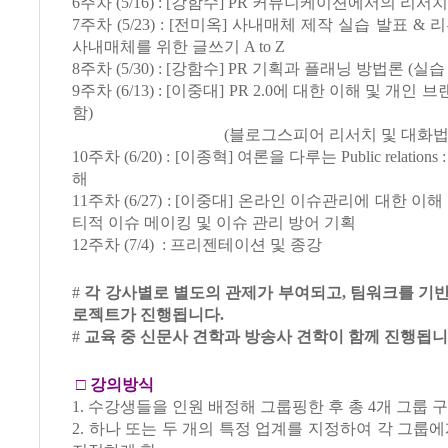
6주차 (5/16) : [강함수] PR 커뮤니케이션에서의 리서치
7주차 (5/23) : [전미옥] 사내매체 제작 실습 발표 & 리
사내매체를 위한 글쓰기 A to Z
8주차 (5/30) : [강함수] PR 기획과 플래닝 방법론 (실습
9주차 (6/13) : [이중대] PR 2.0에 대한 이해 및 개인 브
함)
(블로그스피어 리서치 및 대화법) * 
10주차 (6/20) : [이종혁] 여론을 다루는 Public relatio
해
11주차 (6/27) : [이중대] 온라인 이슈관리에 대한 이해 
티적 이슈 메이킹 및 이슈 관리 방어 기획
12주차 (7/4) : 프리젠테이션 및 종강
#
각 강사별로 별도의 관제가 부여되고, 팀워크를 기
로젝트가 진행됩니다.
#
교육 중 신문사 견학과 방송사 견학이 함께 진행됩니
□
강의방식
1. 수강생들을 인원 배정해 그룹핑한 후 총 4개 그룹 구
2. 하나 또는 두 개의 특정 업계를 지정하여 각 그룹에