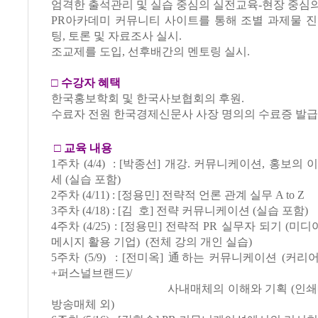
엄격한 출석관리 및 실습 중심의 실전교육-현장 중심의
PR아카데미 커뮤니티 사이트를 통해 조별 과제물 진
팅, 토론 및 자료조사 실시.
조교제를 도입, 선후배간의 멘토링 실시.
□
수강자 혜택
한국홍보학회 및 한국사보협회의 후원.
수료자 전원 한국경제신문사 사장 명의의 수료증 발급
□
교육 내용
1주차 (4/4) : [박종선] 개강. 커뮤니케이션, 홍보의
세 (실습 포함)
2주차 (4/11) : [정용민] 전략적 언론 관계 실무 A to Z
3주차 (4/18) : [김 호] 전략 커뮤니케이션 (실습 포함)
4주차 (4/25) : [정용민] 전략적 PR 실무자 되기 (미
메시지 활용 기업) (전체 강의 개인 실습)
5주차 (5/9) : [전미옥] 通하는 커뮤니케이션 (커
+퍼스널브랜드)/
사내매체의 이해와 기획 (인쇄매체,
방송매체 외)