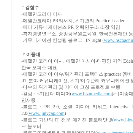
#
강함수
-에델만코리아 이사
-에델만코리아 PR리서치, 위기관리 Practice Leader
-메타 커뮤니케이션즈 PR 전략연구소 소장 역임
-흑자경영연구소, 중앙공무원교육원, 한국언론재단 등
-커뮤니케이션 컨설팅 블로그 : IN-sight (
www.hscoachi
#
이중대
-에델만 코리아 이사, 에델만 아시아-태평양 지역 Edelman
한국 오피스 대표
-에델만 코리아 이슈/위기관리 프랙티스(practice) 멤버
-IT 분야 커뮤니케이션, 위기/이슈관리 커뮤니케이션 
-다수의 위기관리 및 미디어 코칭 프로젝트 수행
-칼럼 : <기업과 미디어(
www.biznmedia.com
)> [이중대
연재중
-블로그 : PR 2.0, 소셜 미디어 키워드 Interactive D
2.0(
www.junycap.com
)
-블로그 기반의 IT 전문 매거진 블로터닷넷(
www.blote
크 블로터
-블로그연합네트워크 태터앤미디어(
www.tattermedia.