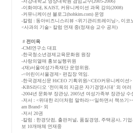
-서강대학교 영상대학원 겸임교수(2005-2006)
-이화여대, KAIST, 커뮤니케이션 과목 강의(2008)
-커뮤니케이션 블로그(hohkim.com) 운영
-칼럼 : 동아비즈니스리뷰 <위기관리트레이닝>, 이
<사과의 기술> 칼럼 연재 중(정재승 교수 공저)
#
전미옥
-CMI연구소 대표
-한국청소년경제교육문화원 원장
-사랑의열매 홍보실행위원
-(재)서울여성가족재단 운영위원.
-<어린이서울경제> 편집장 역임.
-한국경제신문 HiCEO 기획위원/<CEO커뮤니케이션
-KBS라디오 ‘전미옥의 지금은 자기경영시대’ 외 여러
-2004년 문화부 장관상, 2005년 여성가족부 장관상 수
-저서 : <위대한 리더처럼 말하라><일하면서 책쓰기>
am Brand> 외
-저서 20권
-칼럼 : 한경닷컴, 출판저널, 품질경영, 주택공사, 기
보 10개매체 연재중