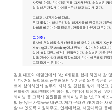
자주빛 안경...한마디로 젠틀 그자체였다. 호형님은 P
의 의상은 저렇게 가야하는구나 라고 느끼게 했다..
그리고 1시간가량의 강의..
무지 좋았다.. 왜냐구? 강의 참가자들의 만족도가 기존
강의와 비교가 안될 정도로.. 만족들을 하였기 때문이다.
그 이후 :
요사이 호형님을 업계선배들과의 모임이나, 업계 Key Pre
Meeting과 , PR Academy에서 만날 수 있다. 첫인상때보
살이 불었지만.. 여전히 젠틀맨이다. 호형님은 가끔 
말을 건네어 상대방을 당황스럽게 한다.. 아무래도 전
그걸 즐기는 듯 하다...
김호 대표와 에델만에서 3년 6개월을 함께 하면서 참 
니다. 거의 독학으로 공부해오던 위기관리와 이슈관리 
트에 참여하면서 실무와 지식 및 경험을 쌓게 되었고,
젠틀하게 프리젠테이션 하는 법, 미디어 트레이닝, 위
레이닝 등 고객사 임원들을 트레이닝 하는 법, PR 비
법 등 많은 사항들을 배웠고, 제가 온라인 PR이라는 새
할 수 있도록 지원해주고, 연세대학교, 서강대학교 등