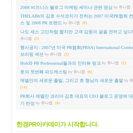
2008 비즈니스 블로그 마케팅 세미나 관련 영상
by 쥬니캡
THELABh의 김호 수석코치가 전하는 2007 미국PR협회 
스 및 2008 PR 트랜드
by 쥬니캡
(6)
나도 세스 고딘처럼 짧지만 고객 감동의 글을 전하고 싶다
쥬니캡
(5)
행사공지 : 2007년 미국 PR협회(PRSA) International Confer
브리핑 섹션
by 쥬니캡
(3)
Hoh와 PR Professional들과의 인터뷰 링크
by 쥬니캡
(2)
호의 첫번째 파드캐스팅
by 쥬니캡
(6)
에델만의 새로운 출발, 그리고 호 형님의 새로운 출발
by 
(14)
PR회사 에델만 코리아 김호 대표의 CEO 블로그 운영에 대
기 반성
by 쥬니캡
(4)
한경PR아카데미가 시작합니다.