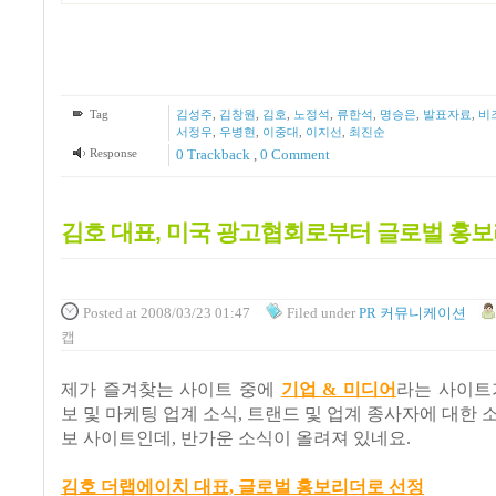
Tag
김성주
,
김창원
,
김호
,
노정석
,
류한석
,
명승은
,
발표자료
,
비
서정우
,
우병현
,
이중대
,
이지선
,
최진순
Response
0 Trackback
,
0 Comment
김호 대표, 미국 광고협회로부터 글로벌 홍
Posted
at 2008/03/23 01:47
Filed
under
PR 커뮤니케이션
캡
제가 즐겨찾는 사이트 중에
기업 & 미디어
라는 사이트
보 및 마케팅 업계 소식, 트랜드 및 업계 종사자에 대한 
보 사이트인데, 반가운 소식이 올려져 있네요.
김호 더랩에이치 대표, 글로벌 홍보리더로 선정