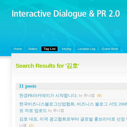
Interactive Dialogue &
PR 2.0
Juny's Blog is open for sharing personal experience and knowledge on k
Organizational Communicaitons, Soft Skills, Social Media
Home
Notice
Tag List
keylog
Location Log
Guest Book
Search Results for '김호'
11 posts
한경PR아카데미가 시작합니다.
by 쥬니캡
(8)
한국비즈니스블로그산업협회, 비즈니스 블로그 서밋 2008
표 자료 업로드
by 쥬니캡
김호 대표, 미국 광고협회로부터 글로벌 홍보리더로 선정
니캡
(3)