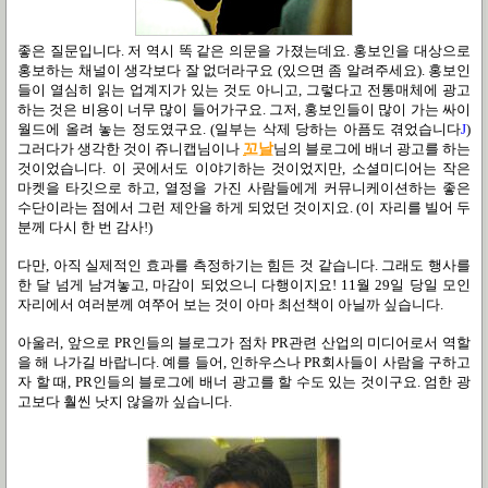
좋은 질문입니다. 저 역시 똑 같은 의문을 가졌는데요. 홍보인을 대상으로
홍보하는 채널이 생각보다 잘 없더라구요 (있으면 좀 알려주세요). 홍보인
들이 열심히 읽는 업계지가 있는 것도 아니고, 그렇다고 전통매체에 광고
하는 것은 비용이 너무 많이 들어가구요. 그저, 홍보인들이 많이 가는 싸이
월드에 올려 놓는 정도였구요. (일부는 삭제 당하는 아픔도 겪었습니다
J
)
그러다가 생각한 것이 쥬니캡님이나
꼬날
님의 블로그에 배너 광고를 하는
것이었습니다. 이 곳에서도 이야기하는 것이었지만, 소셜미디어는 작은
마켓을 타깃으로 하고, 열정을 가진 사람들에게 커뮤니케이션하는 좋은
수단이라는 점에서 그런 제안을 하게 되었던 것이지요. (이 자리를 빌어 두
분께 다시 한 번 감사!)
다만, 아직 실제적인 효과를 측정하기는 힘든 것 같습니다. 그래도 행사를
한 달 넘게 남겨놓고, 마감이 되었으니 다행이지요! 11월 29일 당일 모인
자리에서 여러분께 여쭈어 보는 것이 아마 최선책이 아닐까 싶습니다.
아울러, 앞으로 PR인들의 블로그가 점차 PR관련 산업의 미디어로서 역할
을 해 나가길 바랍니다. 예를 들어, 인하우스나 PR회사들이 사람을 구하고
자 할 때, PR인들의 블로그에 배너 광고를 할 수도 있는 것이구요. 엄한 광
고보다 훨씬 낫지 않을까 싶습니다.