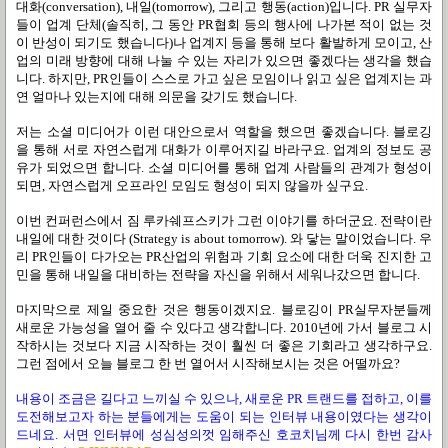
대화(conversation), 내일(tomorrow), 그리고 행동(action)입니다. PR 실무자
들이 업계 단체(솔직히, 그 동안 PR협회 등의 행사에 나가본 적이 없는 것
이 반성이 되기도 했습니다)나 업계지 등을 통해 보다 활발하게 모이고, 산
업의 미래 방향에 대해 나눌 수 있는 자리가 있으면 좋겠다는 생각을 했습
니다. 하지만, PR인들이 스스로 가고 싶은 모임이나 읽고 싶은 업계지는 과
연 얼마나 있는지에 대해 의문을 갖기도 했습니다.
저는 소셜 미디어가 이런 대안으로서 역할을 했으면 좋겠습니다. 블로깅
을 통해 서로 자연스럽게 대화가 이루어지길 바라구요. 업계의 정보도 공
유가 되었으면 합니다. 소셜 미디어를 통해 업계 사람들의 관계가 형성이
되면, 자연스럽게 오프라인 모임도 형성이 되지 않을까 싶구요.
이번 컨퍼런스에서 짐 루카쉐프스키가 그런 이야기를 하더군요. 전략이란
내일에 대한 것이다 (Strategy is about tomorrow). 와 닿는 말이었습니다. 우
리 PR인들이 다가오는 PR산업의 위험과 기회 요소에 대한 더욱 진지한 고
민을 통해 내일을 대비하는 전략을 자신을 위해서 세워나갔으면 합니다.
마지막으로 제일 중요한 것은 행동이겠지요. 블로깅이 PR실무자분들께
새로운 가능성을 열어 줄 수 있다고 생각합니다. 2010년에 가서 블로그 시
작하시는 것보다 지금 시작하는 것이 훨씬 더 좋은 기회라고 생각하구요.
그런 점에서 오늘 블로그 한 번 열어서 시작해보시는 것은 어떨까요?
내용이 조금은 길다고 느끼실 수 있으나, 새로운 PR 트랜드를 접하고, 이를
도전해보고자 하는 분들에게는 도움이 되는 인터뷰 내용이였다는 생각이
드네요. 서면 인터뷰에 성심성의껏 임해주신 호코치님께 다시 한번 감사