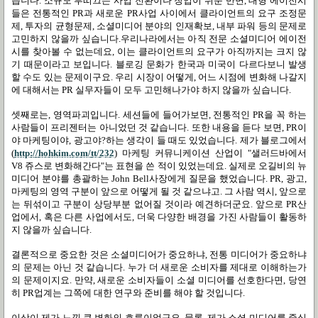
습니다. 소규모 부띠끄는 사업 전환이나 창업이 쉬운 반면, 대형 에이전시
들은 전통적인 PR과 새로운 PR사업 사이에서 클라이언트의 요구 조정문
제, 투자의 균형문제, 소셜미디어 분야의 인재확보, 내부 파워 등의 문제로
고민하지 않을까 싶습니다.우리나라에서는 아직 전문 소셜미디어 에이전
시를 찾아볼 수 없는데요, 이는 클라이언트의 요구가 아직까지는 크지 않
기 때문이라고 보입니다. 블로깅 문화가 한국과 미국이 다르다보니 발생
할 수도 있는 문제이구요. 우리 시장이 어떻게, 어느 시점에 변화해 나갈지
에 대해서는 PR 실무자들이 모두 고민해나가야 하지 않을까 싶습니다.
셋째로는, 영역파괴입니다. 세션들에 들어가보면, 전통적인 PR을 꼭 하는
사람들이 프리젠터는 아니었던 것 같습니다. 또한 내용을 듣다 보면, PR이
야 마케팅이야, 광고야?하는 생각이 들 때도 있었습니다. 제가 블로그에서
(
http://hohkim.com/tt/232
) 마케팅 커뮤니케이션 산업이 "샐러드바에서
V8 쥬스로 변화해간다"는 표현을 쓴 적이 있었는데요. 실제로 오길비의 뉴
미디어 분야를 총괄하는 John Bell사장에게 질문을 했었습니다. PR, 광고,
마케팅의 영역 구분이 앞으로 어떻게 될 것 같으냐고. 그 사람 역시, 앞으로
는 뒤섞이고 구분이 상당부분 없어질 것이라 예견하더군요. 앞으로 PR산
업에서, 혹은 다른 사업에서도, 더욱 다양한 배경을 가진 사람들이 활동하
지 않을까 싶습니다.
결론적으로 중요한 것은 소셜미디어가 중요하냐, 전통 미디어가 중요하냐
의 문제는 아닌 것 같습니다. 누가 더 새로운 소비자를 제대로 이해하는가
의 문제이지요. 만약, 새로운 소비자들이 소셜 미디어를 선호한다면, 당연
히 PR업계는 그쪽에 대한 연구와 준비를 해야 할 것입니다.
이상이 제가 느낀 큰 변화의 흐름이었구요. 물론, 제가 소셜 미디어를 중심