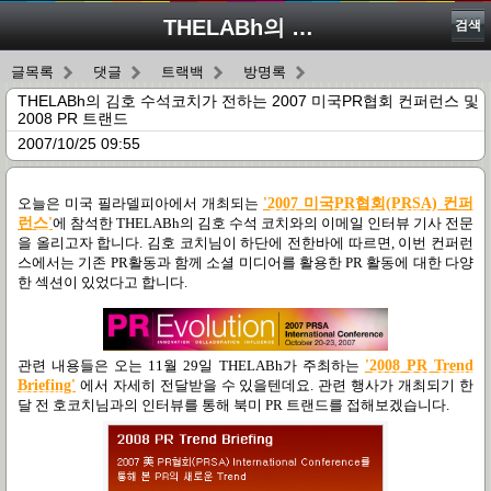
THELABh의 김호 수석코치가 전하는 2007 미국PR협회 컨퍼런스 및 2008 PR 트랜드
검색
글목록
댓글
트랙백
방명록
THELABh의 김호 수석코치가 전하는 2007 미국PR협회 컨퍼런스 및
2008 PR 트랜드
2007/10/25 09:55
오늘은 미국 필라델피아에서 개최되는
'2007 미국PR협회(PRSA) 컨퍼
런스'
에 참석한 THELABh의 김호 수석 코치와의 이메일 인터뷰 기사 전문
을 올리고자 합니다. 김호 코치님이 하단에 전한바에 따르면, 이번 컨퍼런
스에서는 기존 PR활동과 함께 소셜 미디어를 활용한 PR 활동에 대한 다양
한 섹션이 있었다고 합니다.
관련 내용들은 오는 11월 29일 THELABh가 주최하는
'2008 PR Trend
Briefing'
에서 자세히 전달받을 수 있을텐데요. 관련 행사가 개최되기 한
달 전 호코치님과의 인터뷰를 통해 북미 PR 트랜드를 접해보겠습니다.