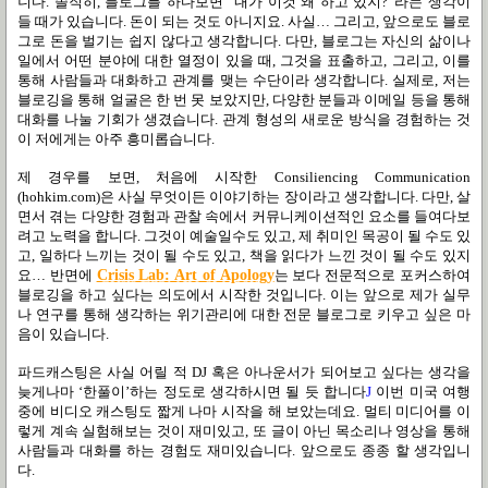
니다. 솔직히, 블로그를 하다보면 “내가 이것 왜 하고 있지?”라는 생각이
들 때가 있습니다. 돈이 되는 것도 아니지요. 사실… 그리고, 앞으로도 블로
그로 돈을 벌기는 쉽지 않다고 생각합니다. 다만, 블로그는 자신의 삶이나
일에서 어떤 분야에 대한 열정이 있을 때, 그것을 표출하고, 그리고, 이를
통해 사람들과 대화하고 관계를 맺는 수단이라 생각합니다. 실제로, 저는
블로깅을 통해 얼굴은 한 번 못 보았지만, 다양한 분들과 이메일 등을 통해
대화를 나눌 기회가 생겼습니다. 관계 형성의 새로운 방식을 경험하는 것
이 저에게는 아주 흥미롭습니다.
제 경우를 보면, 처음에 시작한 Consiliencing Communication
(hohkim.com)은 사실 무엇이든 이야기하는 장이라고 생각합니다. 다만, 살
면서 겪는 다양한 경험과 관찰 속에서 커뮤니케이션적인 요소를 들여다보
려고 노력을 합니다. 그것이 예술일수도 있고, 제 취미인 목공이 될 수도 있
고, 일하다 느끼는 것이 될 수도 있고, 책을 읽다가 느낀 것이 될 수도 있지
요… 반면에
Crisis Lab: Art of Apology
는 보다 전문적으로 포커스하여
블로깅을 하고 싶다는 의도에서 시작한 것입니다. 이는 앞으로 제가 실무
나 연구를 통해 생각하는 위기관리에 대한 전문 블로그로 키우고 싶은 마
음이 있습니다.
파드캐스팅은 사실 어릴 적 DJ 혹은 아나운서가 되어보고 싶다는 생각을
늦게나마 ‘한풀이’하는 정도로 생각하시면 될 듯 합니다
J
이번 미국 여행
중에 비디오 캐스팅도 짧게 나마 시작을 해 보았는데요. 멀티 미디어를 이
렇게 계속 실험해보는 것이 재미있고, 또 글이 아닌 목소리나 영상을 통해
사람들과 대화를 하는 경험도 재미있습니다. 앞으로도 종종 할 생각입니
다.