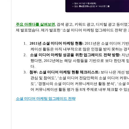
주요 아젠다를 살펴보면
,
검색 광고
,
키워드 광고
,
디지털 광고 등이였
제 발표였슴다
.
제가 발표한
‘
소셜 미디어 마케팅 업그레이드 전략
’
은
1.
2011
년 소셜 미디어 마케팅 현황
:
2011
년은 소셜 미디어 기
케이션 활동은 아직 내부적으로 많은 인정을 받지 못하는 경
2.
소셜 미디어 마케팅 성공을 위한 업그레이드 전략 방향
:
지
했다면
, 2012
년에는 해당 사항들을 기반으로 보다 한단계 
다
.
3.
첨부
:
소셜 미디어 마케팅 현황 체크리스트
:
보다 나은 개선 
관심 및 참여도
’, ‘
소셜 미디어 전담인력의 소셜 미디어 커뮤
도
’, ‘
경쟁사의 소셜 미디어 커뮤니케이션 활동 분석
’, ‘
소셜 
어 커뮤니케이션 활동 평가 등
8
개 주제로 내부 체크할 수 
소셜 미디어 마케팅 업그레이드 전략