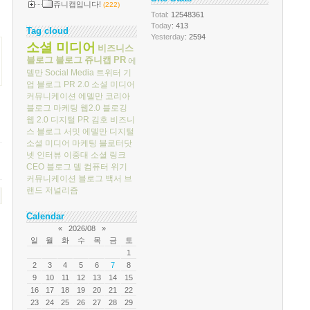
쥬니캡입니다!
(222)
Total
: 12548361
Today
: 413
Tag cloud
Yesterday
: 2594
소셜 미디어
비즈니스
블로그
블로그
쥬니캡
PR
에
델만
Social Media
트위터
기
업 블로그
PR 2.0
소셜 미디어
커뮤니케이션
에델만 코리아
블로그 마케팅
웹2.0
블로깅
웹 2.0
디지털 PR
김호
비즈니
스 블로그 서밋
에델만 디지털
소셜 미디어 마케팅
블로터닷
넷
인터뷰
이중대
소셜 링크
CEO 블로그
델 컴퓨터
위기
커뮤니케이션
블로그 백서
브
랜드 저널리즘
Calendar
«
2026/08
»
일
월
화
수
목
금
토
1
2
3
4
5
6
7
8
9
10
11
12
13
14
15
16
17
18
19
20
21
22
23
24
25
26
27
28
29