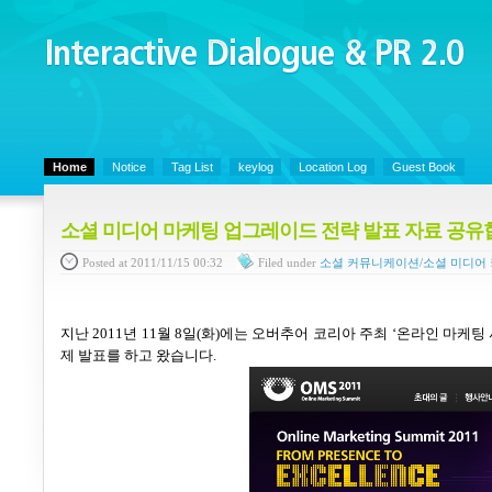
Interactive Dialogue &
PR 2.0
Juny's Blog is open for sharing personal experience and knowledge on ke
Home
Notice
Tag List
keylog
Location Log
Guest Book
소셜 미디어 마케팅 업그레이드 전략 발표 자료 공유
Posted
at 2011/11/15 00:32
Filed
under
소셜 커뮤니케이션/소셜 미디어
지난
2011
년
11
월
8
일
(
화
)
에는 오버추어 코리아 주최
‘
온라인 마케팅
제 발표를 하고 왔습니다
.