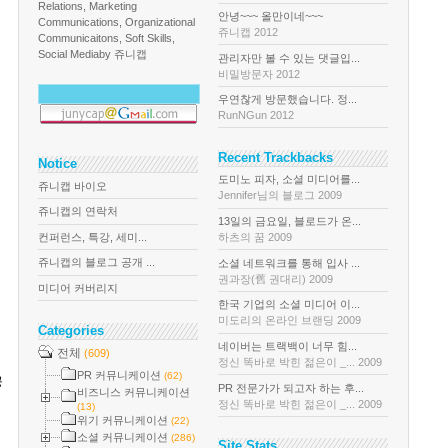
Relations, Marketing
안녕~~~ 올만이네~~~
Communications, Organizational
쥬니캡 2012
Communicaitons, Soft Skills,
Social Media
by 쥬니캡
관리자만 볼 수 있는 댓글입...
비밀방문자 2012
우연찮게 방문했습니다. 정...
RunNGun 2012
Recent Trackbacks
Notice
도미노 피자, 소셜 미디어를...
쥬니캡 바이오
Jennifer님의 블로그 2009
쥬니캡의 연락처
13일의 금요일, 블로드가 온...
컨퍼런스, 특강, 세미...
하츠의 꿈 2009
쥬니캡의 블로그 공개 ...
소셜 네트워크를 통해 입사 ...
권과장(舊 권대리) 2009
미디어 커버리지
한국 기업의 소셜 미디어 이...
미도리의 온라인 브랜딩 2009
Categories
네이버는 트랙백이 너무 힘...
전체
(609)
정신 똑바로 박힌 젊은이 _... 2009
PR 커뮤니케이션
(62)
공
PR 전문가가 되고자 하는 후...
비즈니스 커뮤니케이션
정신 똑바로 박힌 젊은이 _... 2009
(13)
위기 커뮤니케이션
(22)
소셜 커뮤니케이션
(286)
Site Stats