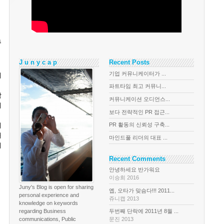
주
J u n y c a p
Recent Posts
기업 커뮤니케이터가 ...
니
파트타임 최고 커뮤니...
작
커뮤니케이션 오디언스...
니
보다 전략적인 PR 접근...
의
PR 활동의 신뢰성 구축...
해
마인드풀 리더의 대표 ...
디
Recent Comments
안녕하세요 반가워요
이승희 2016
Juny's Blog is open for sharing
옙, 오타가 맞슴다!!! 2011...
personal experience and
쥬니캡 2013
knowledge on keywords
regarding Business
두번째 단락에 2011년 8월 ...
communications, Public
문진 2013