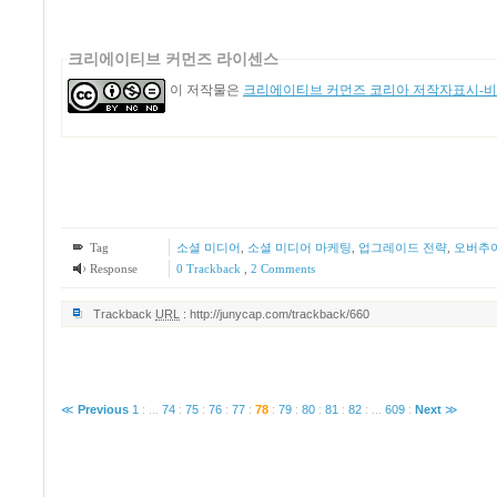
크리에이티브 커먼즈 라이센스
이 저작물은
크리에이티브 커먼즈 코리아 저작자표시-비영
Tag
소셜 미디어
,
소셜 미디어 마케팅
,
업그레이드 전략
,
오버추
Response
0 Trackback
,
2
Comments
Trackback
URL
:
http://junycap.com/trackback/660
≪
Previous
1
:
...
74
:
75
:
76
:
77
:
78
:
79
:
80
:
81
:
82
:
...
609
:
Next
≫