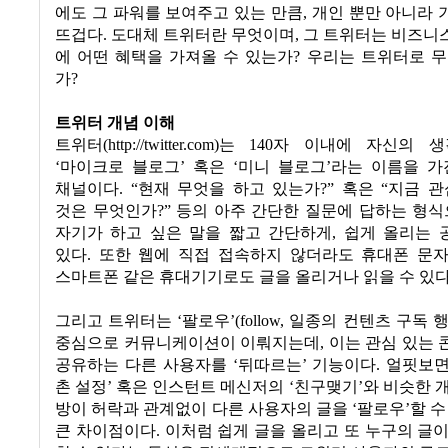
에도 그 파워를 보여주고 있는 만큼
,
개인 뿐만 아니라 
뜨겁다
.
도대체 트위터란 무엇이며
,
그 트위터는 비즈니
에 어떤 혜택을 가져올 수 있는가
?
우리는 트위터로 무
가
?
트위터 개념 이해
트위터
(http://twitter.com)
는
140
자 이내에 자신의 생
‘
마이크로 블로그
’
혹은
‘
미니 블로그
’
라는 이름을 가
채널이다
. “
현재 무엇을 하고 있는가
?”
혹은
“
지금 관
것은 무엇인가
?”
등의 아주 간단한 질문에 답하는 형
자기가 하고 싶은 말을 짧고 간단하게
,
쉽게 올리는 
있다
.
또한 웹에 직접 접속하지 않더라도
휴대폰 문
스마트폰 같은 휴대기기로도 글을 올리거나 읽을 수 있
그리고 트위터는
‘
팔로우
’(follow,
일종의 컨텐츠 구독 
중심으로 커뮤니케이션이 이뤄지는데
,
이는 관심 있는
공유하는 다른 사용자를
‘
뒤따르는
’
기능이다
.
얼핏보
촌 설정
’
혹은 인스턴트 메신저의
‘
친구맺기
’
와 비슷한 
방이 허락과 관계없이 다른 사용자의 글을
‘
팔로우
’
할 수
큰 차이점이다
.
이처럼 쉽게 글을 올리고 또 누구의 글