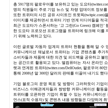
총
5917
명의 팔로우어를 보유하고 있는 도요타
(twitter.c
명의 직원들이 주로 기업 뉴스 및 차량 업데이트 정보를
또한 트위터의 사진 공유 사이트인 트윗픽
(twitpic.com)
을
이미지를 제공하면서 트위터 기반 연계 미디어들을 적극
최근 도요타가 스폰서하는
‘
고 그린
(Go Green)
캠페인
’
한 도요타 프로모션 프로그램을 트위터에 링크해 이를 
기 위해 노력하고 있다
.
이런 글로벌 자동차 업계의 트위터 현황을 통해 알 수
커뮤니케이션 채널로서 트위터는 기업 콘텐츠를 추가
소비자들과 제품에 대한 의견 및 피드백을 공유하고 불
는 공간으로 활용되고 있다
.
델컴퓨터는 자사 온라인 쇼
렛과 연계된 트위터
(twitter.com/DellOutlet,
팔로우어
80
만
통해
2008
년 말
300
만 달러의 판매를 이끌어 내기도 했다
기업 블로그의 운영 목표 및 방향이 그러하듯이 기업이
비즈니스 이해관계자들과 쌍방향 커뮤니케이션 활동을
트위터를 오픈하면 기업이 취할 수 있는 커뮤니케이션
언스
(
표적 수용자
)
및 콘텐츠 내용 방향들은 다양하게 취