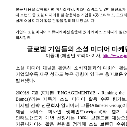
본문 내용을 살펴보시면 아시겠지만
,
비즈니스위크 및 인터브랜드가
대 브랜드 중 소셜 미디어를 잘 활용하는 기업들
4
곳
(
스타벅스
,
도요
실제 소셜 미디어 활용 현황을 정리해 보았습니다
.
기업의 소셜 미디어 커뮤니케이션 활용에 있어 케이스 스터디가 필요
되시길요
.
글로벌 기업들의 소셜 미디어 마케
이중대
(
에델만 코리아 이사
,
http://www.j
소셜 미디어 채널을 활용해 소비자들과의 대화에 활
기업일수록 재무 성과도 높은 경향이 있다는 흥미로운 
발표됐다
.
2009
년
7
월 공개된
‘ENGAGEMENTdB - Ranking the T
Brands)’
라는 제목의 소셜 미디어 활용 수준 평가
디지털 전략 전문회사 알티미터 그룹
(Altimeter Group)
이
제공 서비스 회사인 웻페인트
(wetpaint)
와 함께 
인터브랜드가 매년 선정하는
100
대 브랜드를 대상으
커뮤니케이션 활용 현황을 정리해 소셜 브랜딩 순위