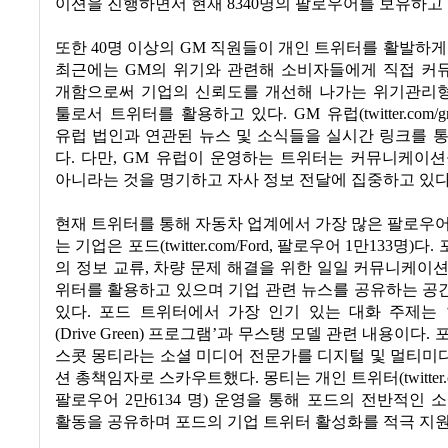
이션을 진행하면서 현재
8340
명의 팔로우어를 보유하고
또한
40
명 이상의
GM
직원들이 개인 트위터를 활발하게
최근에는
GM
의 위기와 관련해 소비자들에게 직접 커
개함으로써 기업의 신뢰도를 개선해 나가는 위기관리
툴로서 트위터를 활용하고 있다
. GM
유럽
(twitter.com/
유럽 법인과 연관된 뉴스 및 소식들을 실시간 링크를 
다
.
다만
, GM
유럽이 운영하는 트위터는 커뮤니케이션
아니라는 것을 명기하고 자사 정보 전달에 집중하고 있
현재 트위터를 통해 자동차 업계에서 가장 많은 팔로우
는 기업은 포드
(twitter.com/Ford,
팔로우어
1
만
133
명
)
다
.
의 정보 교류
,
차량 문제 해결을 위한 일일 커뮤니케이션
위터를 활용하고 있으며 기업 관련 뉴스를 공유하는 공
있다
.
포드 트위터에서 가장 인기 있는 대화 주제는
(Drive Green)
프로그램
’
과 무스탱 모델 관련 내용이다
.
스콧 몽티라는 소셜 미디어 전문가를 디지털 및 멀티미
션 총책임자로 스카우트했다
.
몽티는 개인 트위터
(twitte
팔로우어
2
만
6134
명
)
운영을 통해 포드의 전반적인 소
활동을 공유하며 포드의 기업 트위터 활성화를 적극 지