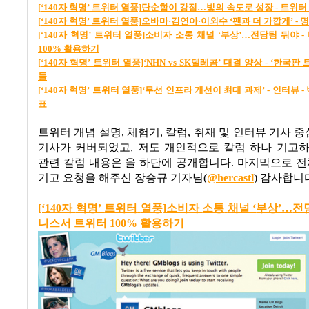
[‘140
자
혁명’
트위터
열풍]
단순함이
강점…
빛의
속도로
성장 -
트위터
[‘140
자
혁명’
트위터
열풍]
오바마·
김연아·
이외수 ‘
팬과
더
가깝게’ -
명
[‘140
자
혁명’
트위터
열풍]
소비자
소통
채널 ‘
부상’…
전담팀
둬야 -
100%
활용하기
[‘140
자
혁명’
트위터
열풍]‘NHN vs SK
텔레콤
’
대결
양상 - ‘
한국판
들
[‘140
자
혁명’
트위터
열풍]‘
무선
인프라
개선이
최대
과제’ -
인터뷰 -
표
트위터 개념 설명
,
체험기
,
칼럼
,
취재 및 인터뷰 기사 중
기사가 커버되었고
,
저도 개인적으로 칼럼 하나 기고
관련 칼럼 내용은 을 하단에 공개합니다
.
마지막으로 전
기고 요청을 해주신 장승규 기자님(
@hercastl
) 감사합니
[‘140
자
혁명’
트위터
열풍]
소비자
소통
채널 ‘
부상’…
전
니스서
트위터
100%
활용하기