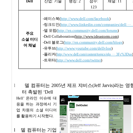
Dell
산업
:
기술
랭킹
: 2
점수
:
채널
: 11
123
-
페이스북
(
http://www.dell.com/facebook
)
-
링크드인
(
http://www.linkedin.com/companies/dell ··· _
-
델 포럼
(
http://en.community.dell.com/forums
)
주요
-Dell Collaboration(
http://www.ideastorm.com
)
소셜 미디
-Dell
블로그
(
http://en.community.dell.com/blogs
)
어 채널
-
유투브
(
http://www.youtube.com/dellvlog
)
-
플리커
(
http://www.dell.com/content/topics/glo ··· 3Fc%3Dus
-
트위터
(
http://www.dell.com/twitter
)
l
델 컴퓨터는
2005
년 제프 쟈비스
(Jeff Jarvis)
라는 영
터 촉발된
‘Dell
Hell’ 온라인 이슈에 대
응을 하는 과정에서 기
업 차원의 소셜 미디어
를 활용하기 시작했다
.
l
델 컴퓨터는 기업