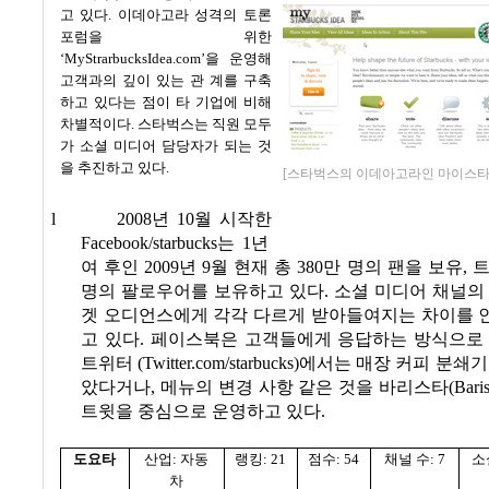
고 있다
.
이데아고라 성격의 토론
포럼을 위한
‘MyStrarbucksIdea.com’
을 운영해
고객과의 깊이 있는 관
계를 구축
하고 있다는 점이 타 기업에 비해
차별적이다
.
스타벅스는 직원 모두
가 소셜 미디어 담당자가 되는 것
을 추진하고 있다
.
[스타벅스의 이데아고라인 마이스타
l
2008
년
10
월 시작한
Facebook/starbucks
는
1
년
여 후인
2009
년
9
월 현재 총
380
만 명의 팬을 보유
,
트
명의 팔로우어를 보유하고 있다
.
소셜 미디어 채널의
겟 오디언스에게 각각 다르게 받아들여지는 차이를 
고 있다
.
페이스북은 고객들에게 응답하는 방식으로
트위터
(Twitter.com/starbucks)
에서는 매장 커피 분쇄기
았다거나
,
메뉴의 변경 사항 같은 것을 바리스타
(Baris
트윗을 중심으로 운영하고 있다
.
도요타
산업
:
자동
랭킹
: 21
점수
: 54
채널 수
: 7
소
차