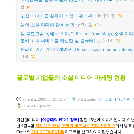
페이스북을 활용한 델의 소셜 미디어 지식 나눔 캠페인
by
캡
(6)
소셜 미디어를 활용한 기업의 위기관리
by 쥬니캡
(5)
델의 소셜 미디어 활용 현황
by 쥬니캡
(2)
델 블로그를 통해 배우다(Dell learns from blogs, 소셜 
통해 고객 서비스를 개선한 델 컴퓨터)
by 쥬니캡
(5)
온라인 위기 커뮤니케이션 (Online Crisis Communications)
니캡
(2)
글로벌 기업들의 소셜 미디어 마케팅 현황
Posted
at 2009/09/21 15:34
Filed
under
쥬니캡입니다!/강의, 
Posted
by
쥬니캡
기업앤미디어
[
이중대의
PR2.0
정복
]
칼럼
15
번째 이야기입니다
.
이번
년
9
월
4
일
전자신문 주최
,
온라인 비즈니스 전략 컨퍼런스
에서 발표
Group
의
ENGAGEMENTdb
리포트를 참고하여 마련했습니다
.