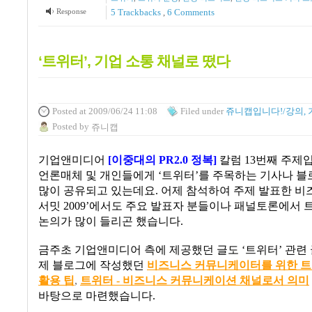
Response
5
Trackbacks
,
6
Comments
‘트위터’, 기업 소통 채널로 떴다
Posted
at 2009/06/24 11:08
Filed
under
쥬니캡입니다!/강의, 
Posted
by
쥬니캡
기업앤미디어
[
이중대의
PR2.0
정복
]
칼럼
13
번째 주제
언론매체 및 개인들에게
‘
트위터
’
를 주목하는 기사나 블
많이 공유되고 있는데요
.
어제 참석하여 주제 발표한 
서밋
2009’
에서도 주요 발표자 분들이나 패널토론에서 
논의가 많이 들리곤 했습니다
.
금주초 기업앤미디어 측에 제공했던 글도
‘
트위터
’
관련
제 블로그에 작성했던
비즈니스
커뮤니케이터를
위한
트
활용
팁
,
트위터 -
비즈니스
커뮤니케이션
채널로서
의미
바탕으로 마련했습니다
.