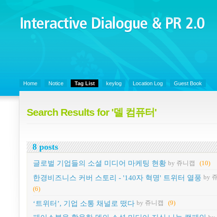
Interactive Dialogue &
PR 2.0
Juny's Blog is open for sharing personal experience and knowledge on k
Organizational Communicaitons, Soft Skills, Social Media
Home
Notice
Tag List
keylog
Location Log
Guest Book
Search Results for '델 컴퓨터'
8 posts
글로벌 기업들의 소셜 미디어 마케팅 현황
by 쥬니캡
(10)
한경비즈니스 커버 스토리 - '140자 혁명' 트위터 열풍
by 
(6)
‘트위터’, 기업 소통 채널로 떴다
by 쥬니캡
(9)