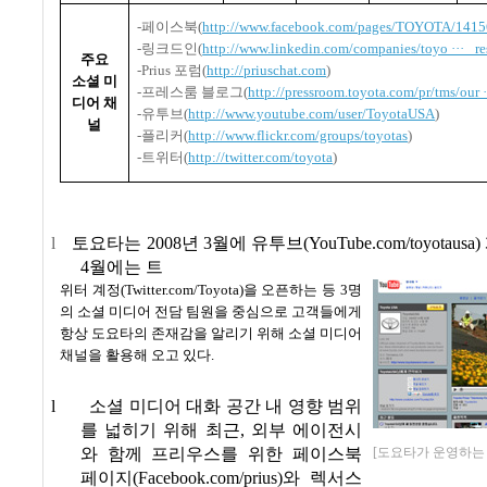
-
페이스북
(
http://www.facebook.com/pages/TOYOTA/141
-
링크드인
(
http://www.linkedin.com/companies/toyo ··· _re
주요
-Prius
포럼
(
http://priuschat.com
)
소셜 미
-
프레스룸 블로그
(
http://pressroom.toyota.com/pr/tms/our ·
디어 채
-
유투브
(
http://www.youtube.com/user/ToyotaUSA
)
널
-
플리커
(
http://www.flickr.com/groups/toyotas
)
-
트위터
(
http://twitter.com/toyota
)
l
토요타는
2008
년
3
월에 유투브
(YouTube.com/toyotausa)
4
월에는 트
위터 계정
(Twitter.com/Toyota)
을 오픈하는 등
3
명
의 소셜 미디어 전담 팀원을 중심으로 고객들에게
항상 도요타의 존재감을 알리기 위해 소셜 미디어
채널을 활용해 오고 있다
.
l
소셜 미디어 대화 공간 내 영향 범위
를 넓히기 위해 최근
,
외부 에이전시
와 함께 프리우스를 위한 페이스북
[도요타가 운영하는
페이지
(Facebook.com/prius)
와 렉서스