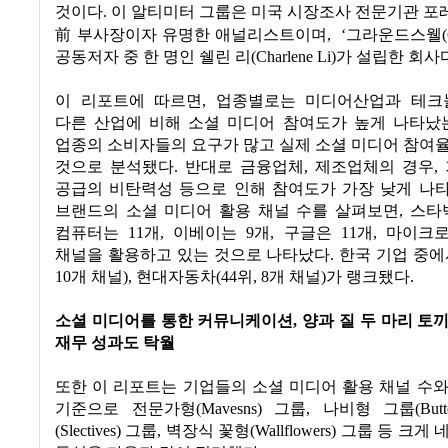
것이다
.
이 알티미터 그룹은 미국 시장조사 전문기관 포
前
부사장이자 유명한 애널리스트이며
,
‘
그라운드스웰
공동저자 중 한 명인 쉘린 리
(Charlene Li)
가 설립한 회사
이 리포트에 따르면
,
업종별로는 미디어산업과 테크
다른 산업에 비해 소셜 미디어 참여도가 높게 나타났
업종의 소비자들의 요구가 많고 실제 소셜 미디어 참여
것으로 분석됐다
.
반대로 금융업체
,
제조업체의 경우
,
공급의 비탄력성 등으로 인해 참여도가 가장 낮게 나
브랜드의 소셜 미디어 활용 채널 수를 살펴보면
,
스타
컴퓨터는
11
개
,
이베이는
9
개
,
구글은
11
개
,
마이크
채널을 활용하고 있는 것으로 나타났다
.
한국 기업 중에
10
개 채널
),
현대자동차
(44
위
, 8
개 채널
)
가 랭크됐다
.
소셜 미디어를 통한 커뮤니케이션
,
양과 질 두 마리 토
재무 성과도 탁월
또한 이 리포트는 기업들의 소셜 미디어 활용 채널 수
기준으로 전문가형
(
Mavesns)
그룹
,
나비형 그룹
(But
(Slectives)
그룹
,
벽장식 꽃형
(Wallflowers)
그룹 등 크게 