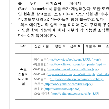
를 위한 페이스북 페이지
(Facebook.com/lexus)
등을 추가 개설해왔다
.
또한 도요
영 현황을 살펴보면
,
소셜 미디어 담당 직원 뿐 아니
전
,
홍보부서의
PR
전문가들이 함께 활동하고 있다
.
l
외부 에이전시와 함께 소셜 미디어 관계 구축의 우
라인을 함께 개발하여
,
회사 내부의 각 기능별 조직
다는 것이 특이점이다
.
SAP
산업
:
기술
랭킹
: 9
점수
: 86
채널 수
: 10
소
-
페이스북
(
http://www.facebook.com/SAPSoftware
)
-
링크드인
(
http://www.linkedin.com/companies/sap? ··· _r
주요
-SAP
포럼
(
https://forums.sdn.sap.com/index.jspa
)
소셜 미
-SAP Wiki(
https://wiki.sdn.sap.com/wiki/display/WHP/
디어 채
-SAP
블로그
(
http://www.sdn.sap.com/irj/scn/weblogs
)
널
-
유투브
(
http://www.youtube.com/user/saptv
)
-
트위터
(
http://twitter.com/sapnews
)
-
소셜 북마킹
(
http://delicious.com/search?p=SAP
)