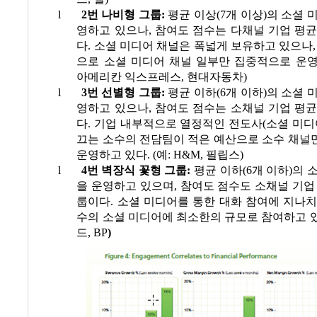
l
2
번 나비형 그룹
:
평균 이상
(7
개 이상
)
의 소셜 
영하고 있으나
,
참여도
점수는 다채널 기업 평균
다
.
소셜 미디어 채널은 폭넓게 보유하고 있으나
으로 소셜 미디어 채널 일부만 집중적으로 운
아메리칸 익스프레스
,
현대자동차
)
l
3
번 선별형 그룹
:
평균 이하
(6
개 이하
)
의 소셜 
영하고 있으나
,
참여도 점수는
소채널 기업 평균
다
.
기업 내부적으로 열정적인
전도사
(
소셜 미디
끄는 소수의
전담팀이
적은 예산으로
소수 채널
운영하고 있다
. (
예
: H&M,
필립스
)
l
4
번 벽장식 꽃형 그룹
:
평균 이하
(6
개 이하
)
의 
을 운영하고 있으며
,
참여도
점수도 소채널 기업
룹이다
.
소셜 미디어를 통한 대화 참여에 지나
수의 소셜 미디어에 최소한의 규모로 참여하고 
드
, BP
)