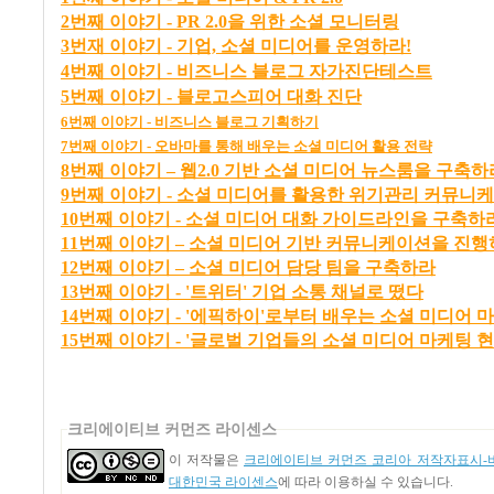
2
번째
이야기 - PR 2.0
을
위한
소셜
모니터링
3
번재
이야기 -
기업,
소셜
미디어를
운영하라!
4
번째
이야기 -
비즈니스
블로그
자가진단테스트
5
번째
이야기 -
블로고스피어
대화
진단
6
번째
이야기 -
비즈니스
블로그
기획하기
7
번째
이야기 -
오바마를
통해
배우는
소셜
미디어
활용
전략
8
번째
이야기 –
웹2.0
기반
소셜
미디어
뉴스룸을
구축하
9
번째
이야기 -
소셜
미디어를
활용한
위기관리
커뮤니케
10
번째
이야기 -
소셜
미디어
대화
가이드라인을
구축하
11
번째
이야기 –
소셜
미디어
기반
커뮤니케이션을
진행
12
번째
이야기 –
소셜
미디어
담당
팀을
구축하라
13
번째
이야기 - '
트위터'
기업
소통
채널로
떴다
14
번째
이야기 - '
에픽하이'
로부터
배우는
소셜
미디어
마
15번째 이야기 - '글로벌 기업들의 소셜 미디어 마케팅 현
크리에이티브 커먼즈 라이센스
이 저작물은
크리에이티브 커먼즈 코리아 저작자표시-비
대한민국 라이센스
에 따라 이용하실 수 있습니다.