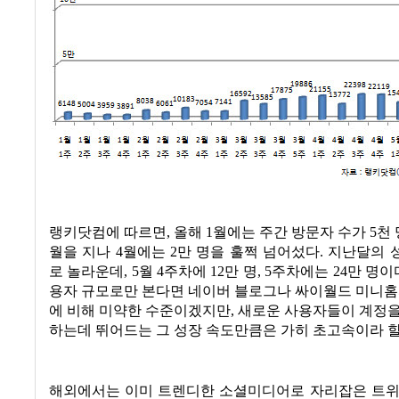
랭키닷컴에 따르면
,
올해
1
월에는 주간 방문자 수가
5
천
월을 지나
4
월에는
2
만 명을 훌쩍 넘어섰다
.
지난달의 
로 놀라운데
, 5
월
4
주차에
12
만 명
, 5
주차에는
24
만 명이
용자 규모로만 본다면 네이버 블로그나 싸이월드 미니홈
에 비해 미약한 수준이겠지만
,
새로운 사용자들이 계정을
하는데 뛰어드는 그 성장 속도만큼은 가히 초고속이라 할
해외에서는 이미 트렌디한 소셜미디어로 자리잡은 트위