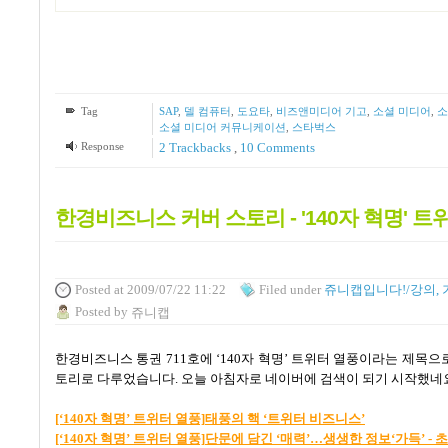
Tag
SAP
,
델 컴퓨터
,
도요타
,
비즈앤미디어 기고
,
소셜 미디어
,
소
소셜 미디어 커뮤니케이션
,
스타벅스
Response
2
Trackbacks
,
10
Comments
한경비즈니스 커버 스토리 - '140자 혁명' 트
Posted
at 2009/07/22 11:22
Filed
under
쥬니캡입니다!/강의, 
Posted
by
쥬니캡
한경비즈니스 통권
711
호에
‘140
자 혁명
’
트위터 열풍이라는 제목으로
토리로 다루었습니다
.
오늘 아침자로 네이버에 검색이 되기 시작했네
[‘140
자
혁명’
트위터
열풍]
태풍의
핵 ‘
트위터
비즈니스’
[‘140
자
혁명’
트위터
열풍]
단문에
담긴 ‘
매력’…
생생한
정보‘
가득’ -
초