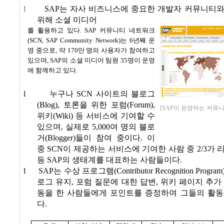
l
SAP
는 자사 비즈니스에 중요한 개발자 커뮤니티와
위해 소셜 미디어
를 활용하고 있다
. SAP
커뮤니티 네트워크
(SCN, SAP Community Network)
는
6
년째 운
영 중으로
,
약
170
만 명의 사용자가 참여하고
있으며
, SAP
의 소셜 미디어 팀원
35
명이 운영
에 함께하고 있다
.
l
누구나
SCN
사이트의 블로그
(Blog),
토론을 위한 포럼
(Forum),
[SAP이 운영하는 커뮤
위키
(Wiki)
등 서비스에 기여할 수
있으며
,
실제로
5,000
여 명의 블로
거
(Blogger)
들이 참여 중이다
.
이
중
SCN
이 제공하는 서비스에 기여한 사람 중
2/3
가 
등
SAP
의 생태계를 대표하는 사람들이다
.
l
SAP
는 수상 프로그램
(Contributor Recognition Program
로그 유지
,
포럼 질문에 대한 답변
,
위키 페이지 추가
동을 한 사람들에게 포인트를 증정하여 그들의 활동
다
.