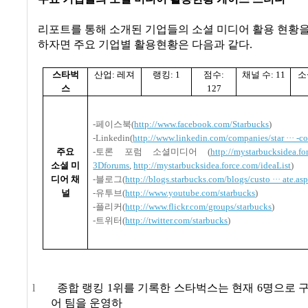
리포트를 통해 소개된 기업들의 소셜 미디어 활용 현황
하자면 주요 기업별 활용현황은 다음과 같다
.
스타벅
산업
:
레져
랭킹
: 1
점수
:
채널 수
: 11
소
스
127
-
페이스북
(
http://www.facebook.com/Starbucks
)
-Linkedin(
http://www.linkedin.com/companies/star ··· -
주요
-
토론 포럼 소셜미디어
(
http://mystarbucksidea.f
소셜 미
3Dforums
,
http://mystarbucksidea.force.com/ideaList
)
디어 채
-
블로그
(
http://blogs.starbucks.com/blogs/custo ··· ate.as
널
-
유투브
(
http://www.youtube.com/starbucks
)
-
플리커
(
http://www.flickr.com/groups/starbucks
)
-
트위터
(
http://twitter.com/starbucks
)
l
종합 랭킹
1
위를 기록한 스타벅스는 현재
6
명으로 
어 팀을 운영하