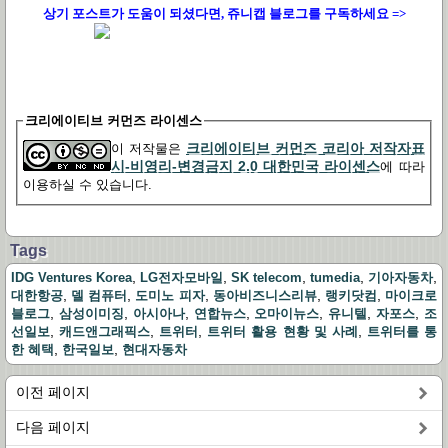
상기 포스트가 도움이 되셨다면, 쥬니캡 블로그를
구독하세요 =>
크리에이티브 커먼즈 라이센스
크리에이티브 커먼즈 코리아 저작자표
이 저작물은
시-비영리-변경금지 2.0 대한민국 라이센스
에 따라
이용하실 수 있습니다.
Tags
,
,
,
,
,
IDG Ventures Korea
LG전자모바일
SK telecom
tumedia
기아자동차
,
,
,
,
,
대한항공
델 컴퓨터
도미노 피자
동아비즈니스리뷰
랭키닷컴
마이크로
,
,
,
,
,
,
,
블로그
삼성이미징
아시아나
연합뉴스
오마이뉴스
유니텔
자포스
조
,
,
,
,
선일보
캐드앤그래픽스
트위터
트위터 활용 현황 및 사례
트위터를 통
,
,
한 혜택
한국일보
현대자동차
이전 페이지
다음 페이지