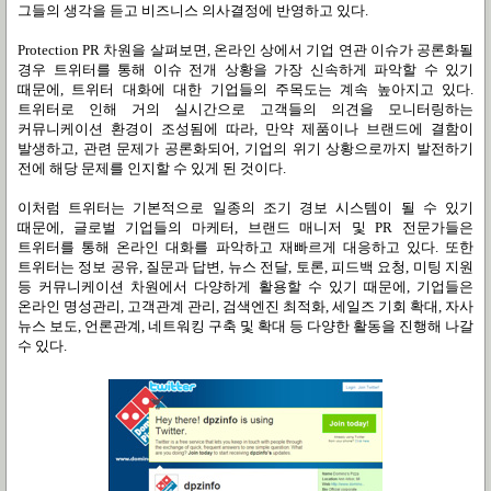
그들의 생각을 듣고 비즈니스 의사결정에 반영하고 있다
.
Protection PR
차원을 살펴보면
,
온라인 상에서 기업 연관 이슈가 공론화될
경우 트위터를 통해 이슈 전개 상황을 가장 신속하게 파악할 수 있기
때문에
,
트위터 대화에 대한 기업들의 주목도는 계속 높아지고 있다
.
트위터로 인해 거의 실시간으로 고객들의 의견을 모니터링하는
커뮤니케이션 환경이 조성됨에 따라
,
만약 제품이나 브랜드에 결함이
발생하고
,
관련 문제가 공론화되어
,
기업의 위기 상황으로까지 발전하기
전에 해당 문제를 인지할 수 있게 된 것이다
.
이처럼 트위터는 기본적으로 일종의 조기 경보 시스템이 될 수 있기
때문에
,
글로벌 기업들의 마케터
,
브랜드 매니저 및
PR
전문가들은
트위터를 통해 온라인 대화를 파악하고 재빠르게 대응하고 있다
.
또한
트위터는 정보 공유
,
질문과 답변
,
뉴스 전달
,
토론
,
피드백 요청
,
미팅 지원
등 커뮤니케이션 차원에서 다양하게 활용할 수 있기 때문에
,
기업들은
온라인 명성관리
,
고객관계 관리
,
검색엔진 최적화
,
세일즈 기회 확대
,
자사
뉴스 보도
,
언론관계
,
네트워킹 구축 및 확대 등 다양한 활동을 진행해 나갈
수 있다
.