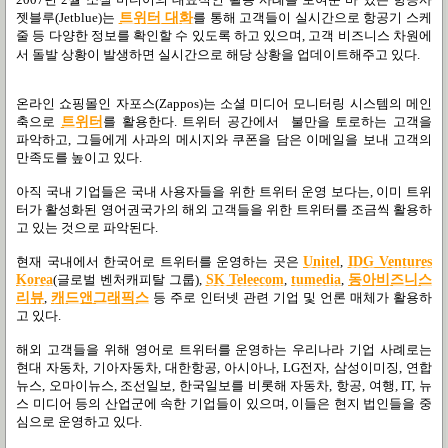
젯블루
(Jetblue)
는
트위터 대화
를 통해 고객들이 실시간으로 항공기 스케
줄 등 다양한 정보를 확인할 수 있도록 하고 있으며
,
고객 비즈니스 차원에
서 돌발 상황이 발생하면 실시간으로 해당 상황을 업데이트해주고 있다
.
온라인 쇼핑몰인 자포스
(Zappos)
는 소셜 미디어 모니터링 시스템의 메인
축으로
트위터
를 활용한다
.
트위터 공간에서
불만을 토로하는 고객을
파악하고
,
그들에게 사과의 메시지와 쿠폰을 담은 이메일을 보내 고객의
만족도를 높이고 있다
.
아직 국내 기업들은 국내 사용자들을 위한 트위터 운영 보다는
,
이미 트위
터가 활성화된 영어권국가의 해외 고객들을 위한 트위터를 조금씩 활용하
고 있는 것으로 파악된다
.
현재 국내에서 한국어로 트위터를 운영하는 곳은
Unitel
,
IDG Ventures
Korea
(
글로벌 벤처캐피탈 그룹
),
SK Teleecom
,
tumedia
,
동아비즈니스
리뷰
,
캐드앤그래픽스
등 주로 인터넷 관련 기업 및 언론 매체가 활용하
고 있다
.
해외 고객들을 위해 영어로 트위터를 운영하는 우리나라 기업 사례로는
현대 자동차
,
기아자동차
,
대한항공
,
아시아나
, LG
전자
,
삼성이미징
,
연합
뉴스
,
오마이뉴스
,
조선일보
,
한국일보를 비롯해 자동차
,
항공
,
여행
, IT,
뉴
스 미디어 등의 산업군에 속한 기업들이 있으며
,
이들은 현지 법인들을 중
심으로 운영하고 있다
.