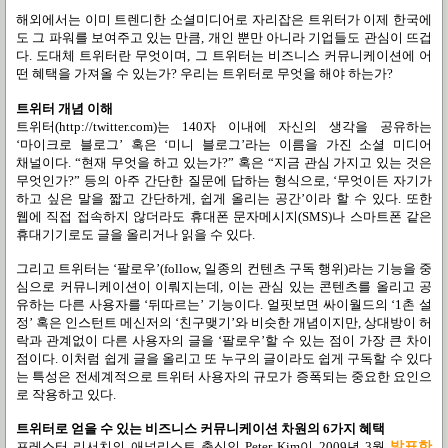
해외에서는 이미 트렌디한 소셜미디어로 자리잡은 트위터가 이제 한국에
도 그 파워를 보여주고 있는 만큼
,
개인 뿐만 아니라 기업들도 관심이 뜨겁
다
.
도대체 트위터란 무엇이며
,
그 트위터는 비즈니스 커뮤니케이션에 어
떤 혜택을 가져올 수 있는가
?
우리는 트위터로 무엇을 해야 하는가
?
트위터 개념 이해
트위터
(http://twitter.com)
는
140
자 이내에 자신의 생각을 공유하는
‘
마이크로 블로그
’
혹은
‘
미니 블로그
’
라는 이름을 가진 소셜 미디어
채널이다
. “
현재 무엇을 하고 있는가
?”
혹은
“
지금 관심 가지고 있는 것은
무엇인가
?”
등의 아주 간단한 질문에 답하는 형식으로
, ‘
무엇이든 자기가
하고 싶은 말을 짧고 간단하게
,
쉽게 올리는 공간
’
이라 할 수 있다
.
또한
웹에 직접 접속하지 않더라도
휴대폰 문자메시지
(SMS)
나 스마트폰 같은
휴대기기로도 글을 올리거나 읽을 수 있다
.
그리고 트위터는
‘
팔로우
’(follow,
일종의 컨텐츠 구독 행위
)
라는 기능을 중
심으로 커뮤니케이션이 이뤄지는데
,
이는 관심 있는 콘텐츠를 올리고 공
유하는 다른 사용자를
‘
뒤따르는
’
기능이다
.
얼핏보면 싸이월드의
‘1
촌 설
정
’
혹은 인스턴트 메신저의
‘
친구맺기
’
와 비슷한 개념이지만
,
상대방이 허
락과 관계없이 다른 사용자의 글을
‘
팔로우
’
할 수 있는 점이 가장 큰 차이
점이다
.
이처럼 쉽게 글을 올리고 또 누구의 글이라도 쉽게 구독할 수 있다
는 특성은 전세계적으로 트위터 사용자의 규모가 증폭되는 중요한 요인으
로 작용하고 있다
.
트위터로 얻을 수 있는 비즈니스 커뮤니케이션 차원의
6
가지 혜택
포레스터 리서치의 애널리스트 출신인
Peter Kim
이
2009
년
3
월
발표한