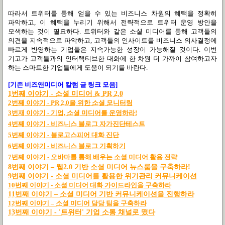
따라서 트위터를 통해 얻을 수 있는 비즈니스 차원의 혜택을 정확히
파악하고
,
이 혜택을 누리기 위해서 전략적으로 트위터 운영 방안을
모색하는 것이 필요하다
.
트위터와 같은 소셜 미디어를 통해 고객들의
의견을 지속적으로 파악하고
,
고객들의 인사이트를 비즈니스 의사결정에
빠르게 반영하는 기업들은 지속가능한 성장이 가능해질 것이다
.
이번
기고가 고객들과의 인터랙티브한 대화에 한 차원 더 가까이 참여하고자
하는 스마트한 기업들에게 도움이 되기를 바란다
.
[기존 비즈앤미디어 칼럼 글 링크 모음]
1
번째
이야기 -
소셜
미디어 & PR 2.0
2
번째
이야기 - PR 2.0
을
위한
소셜
모니터링
3
번재
이야기 -
기업,
소셜
미디어를
운영하라!
4
번째
이야기 -
비즈니스
블로그
자가진단테스트
5
번째
이야기 -
블로고스피어
대화
진단
6
번째
이야기
-
비즈니스
블로그
기획하기
7
번째
이야기 -
오바마를
통해
배우는
소셜
미디어
활용
전략
8
번
째
이
야기
–
웹2.0
기
반
소
셜
미
디어
뉴
스
룸
을
구
축
하라!
9번째 이야기 - 소셜 미디어를 활용한 위기관리 커뮤니케이션
10번째 이야기 - 소셜 미디어 대화 가이드라인을 구축하라
11
번
째
이
야기
–
소
셜
미
디어
기
반
커
뮤
니
케
이
션
을
진
행
하라
12
번
째
이
야기
–
소
셜
미
디어
담
당
팀
을
구
축
하라
13번째 이야기 - '트위터' 기업 소통 채널로 떴다