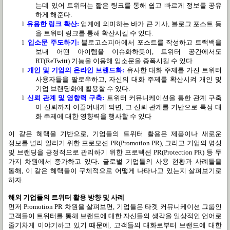
는데 있어 트위터는 짧은 링크를 통해 쉽고 빠르게 정보를 공유
하게 해준다.
l
유용한 링크 확산
:
업계에 의미하는 바가 큰 기사
,
블로그 포스트 등
을 트위터 링크를 통해 확산시킬 수 있다.
l
입소문 주도하기
:
블로고스피어에서 포스트를 작성하고 트랙백을
보내 어떤 아이템을 이슈화하듯이
,
트위터 공간에서도
RT(ReTwitt)
기능을 이용해 입소문을 증폭시킬 수 있다
l
개인 및 기업의 온라인 브랜드화
:
유사한 대화 주제를 가진 트위터
사용자들을 팔로우하고
,
자신의 대화 주제를 확산시켜 개인 및
기업 브랜딩화에 활용할 수 있다.
l
신뢰 관계 및 영향력 구축
:
트위터 커뮤니케이션을 통한 관계 구축
이 신뢰까지 이끌어내게 되면
,
그 신뢰 관계를 기반으로 특정 대
화 주제에 대한 영향력을 행사할 수 있다
이 같은 혜택을 기반으로
,
기업들의 트위터 활용은 제품이나 새로운
정보를 널리 알리기 위한 프로모션
PR(Promotion PR),
그리고 기업의 명성
및 브랜딩을 긍정적으로 관리하기 위한 프로텍션
PR(Protection PR)
등 두
가지 차원에서 증가하고 있다
.
글로벌 기업들의 사용 현황과 사례들을
통해
,
이 같은 혜택들이 구체적으로 어떻게 나타나고 있는지 살펴보기로
하자
.
해외 기업들의 트위터 활용 방향 및 사례
먼저
Promotion PR
차원을 살펴보면
,
기업들은 타겟 커뮤니케이션 그룹인
고객들이 트위터를 통해 브랜드에 대한 자신들의 생각을 일상적인 언어로
줄기차게 이야기하고 있기 때문에
,
고객들의 대화로부터 브랜드에 대한