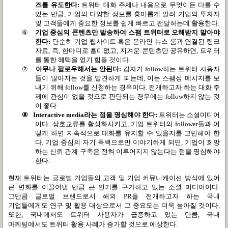
즈를 유도한다
:
트위터 대화 주제나 내용으로 무엇이든 다룰 수
있는 만큼
,
기업의 다양한 정보를 흥미롭게 알려 기업의 투자자
및 고객들에게 중요한 정보를 쉽게 빠르고 전달하는데 활용한다
.
⑥
기업 중심의 콘텐츠만 발송하여 스팸 트위터로 오해받지 말아야
한다
:
단순히 기업 웹사이트 혹은 온라인 뉴스 룸과 연결된 링크
자료
,
즉
,
한마디로 흥미없고
,
지겨운 콘텐츠만 공유하면
,
트위터
를 통한 혜택을 얻기 힘들 것이다
.
⑦
아무나 팔로우해서는 안된다
:
갑자기
follow
하는 트위터 사용자
들이 많아지는 것을 발견하게 되는데
,
이는 스팸성 메시지를 보
내기 위해
follow
를 신청하는 경우이다
.
전개하고자 하는 대화 주
제에 관심이 없을 것으로 판단되는 경우에는
follow
하지 않는 것
이 좋다
⑧
Interactive media
라는 점을 명심해야 한다
:
트위터는 소셜미디어
이다
.
상호교류를 활성화시키고
,
기업 트위터의
follower
들과 어
떻게 하면 지속적으로 대화를 유지할 수 있을지를 고민해야 한
다
.
기업 중심의 자기 독백으로만 이야기하게 되면
,
기업이 희망
하는 신뢰 관계 구축은 전혀 이루어지지 않는다는 점을 명심해야
한다
.
현재 트위터는 글로벌 기업들의 고객 및 기업 커뮤니케이션 방식에 있어
큰 변화를 이끌어낼 만큼 큰 인기를 구가하고 있는 소셜 미디어이다
.
그만큼 글로벌 브랜드로서 해외
PR
을 전개하고자 하는 국내
기업들에게도 연구 및 활용 대상으로서 그 중요도는 더욱 높아질 것이다
.
또한
,
국내에서도 트위터 사용자가 급증하고 있는 만큼
,
국내
마케팅에서도 트위터 활용 사례가 증가할 것으로 예상한다
.