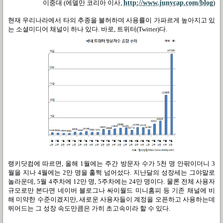
이중대
(
에델만 코리아 이사
,
http://www.junycap.com/blog
)
현재 우리나라에서 타의 추종을 불허하며 사용률이 가파르게 높아지고 있
는 소셜미디어 채널이 하나 있다
.
바로
,
트위터
(Twitter)
다
.
랭키닷컴에 따르면
,
올해
1
월에는 주간 방문자 수가
5
천 명 안팎이더니
3
월을 지나
4
월에는
2
만 명을 훌쩍 넘어섰다
.
지난달의 성장세는 그야말로
놀라운데
, 5
월
4
주차에
12
만 명
, 5
주차에는
24
만 명이다
.
물론 전체 사용자
규모로만 본다면 네이버 블로그나 싸이월드 미니홈피 등 기존 채널에 비
해 미약한 수준이겠지만
,
새로운 사용자들이 계정을 오픈하고 사용하는데
뛰어드는 그 성장 속도만큼은 가히 초고속이라 할 수 있다
.