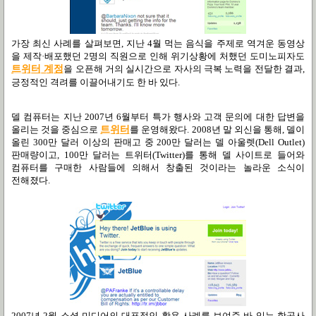
가장 최신 사례를 살펴보면
,
지난
4
월 먹는 음식을 주제로 역겨운 동영상
을 제작·배포했던
2
명의 직원으로 인해 위기상황에 처했던 도미노피자도
트위터 계정
을 오
픈해 거의 실시간으로 자사의 극복 노력을 전달한 결과
,
긍정적인 격려를 이끌어내기도 한 바 있다
.
델 컴퓨터는 지난
2007
년
6
월부터 특가 행사와 고객 문의에 대한 답변을
올리는 것을 중심으로
트위터
를 운영해왔다
. 2008
년 말 외신을 통해
,
델이
올린
300
만 달러 이상의 판매고 중
200
만 달러는 델 아울렛
(Dell Outlet)
판매량이고
, 100
만 달러는 트위터
(Twitter)
를 통해 델 사이트로 들어와
컴퓨터를 구매한 사람들에 의해서 창출된 것이라는 놀라운 소식이
전해졌다
.
2007
년
2
월 소셜 미디어의 대표적인 활용 사례를 보여준 바 있는 항공사