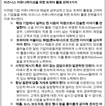
비즈니스 커뮤니케이션을 위한 트위터 활용 전략
8
가지
이처럼 기업 커뮤니케이션 채널로 급부상하고 있는 트위터 활용을 고려하
는 기업들을 위해
,
비즈니스 커뮤니케이션을 위한 트위터 활용 전략을
8
가
지로 제시한다
.
①
해당 기업에서 일하는 한 사람의 직원으로서 진솔한 이야기를 전
달한다
:
소셜 미디어 활용 기업으로서 유명한 자포스
(Zappos)
의
경우
, 1,600
여명의 직원 중
1/4
이 넘는 직원들이 트위터 계정을
갖고 고객과 직접 고객의 눈높이에서 대화하고 있다
.
②
트위터에 어울리는 화법
(
톤
&
매너
)
으로 친근한 이미지를 심어주
어야 한다
:
기업이나 제품과 관련 보도자료 등 일방적인 정보를
올려놓으면 일반 기업자료들처럼 딱딱하게 느껴지게 된다
.
트위
터 활용시에는 공식적인 정보를 제공할 때도 대화체로 친숙함을
느낄 수 있도록 운영해야 한다
.
이를 통해 다양한 팔로어
(followe)
들을 유치하는데 노력하라
.
③
사적인 메시지 혹은 의미 없는 잡담으로만 일관하면 안된다
:
트위
터에서 톤
&
매너를 친숙하게 하라는 것은 트위터 운영자의 사적
내용으로만 일관하라는 의미가 절대 아니다
. follower
들에게 가
치 있는 혜택을 정보를 공유하기 위해 노력해야 한다
.
④
항상 질문에 답할 자세로 임해야 한다
:
트위터를 오픈한다는 것은
단순히 하나의 사실을 일방향적으로 알리는 것이 아니라
,
고객의
불만도 접수하고
,
개선하고
,
개선한 내용을 계속 공유하겠다는
의미이다
.
고객의 질문에 대한 거의 실시간 답변을 할 수 없다면
,
트위터 오픈 시점을 늦추어야 한다
.
⑤
매출
,
뉴스
,
보도자료
,
중요 행사 등을 흥미롭게 공지해 온라인 버