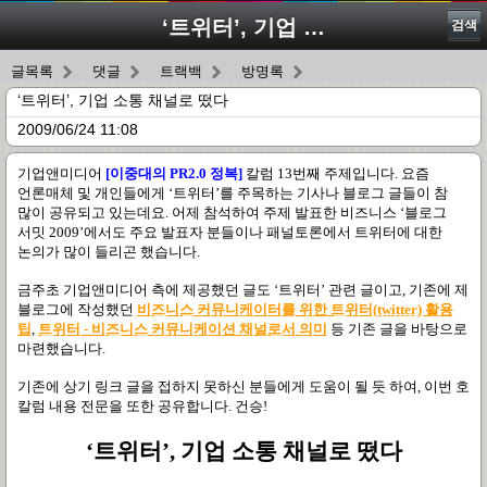
‘트위터’, 기업 소통 채널로 떴다
검색
글목록
댓글
트랙백
방명록
‘트위터’, 기업 소통 채널로 떴다
2009/06/24 11:08
기업앤미디어
[
이중대의
PR2.0
정복
]
칼럼
13
번째 주제입니다
.
요즘
언론매체 및 개인들에게
‘
트위터
’
를 주목하는 기사나 블로그 글들이 참
많이 공유되고 있는데요
.
어제 참석하여 주제 발표한 비즈니스
‘
블로그
서밋
2009’
에서도 주요 발표자 분들이나 패널토론에서 트위터에 대한
논의가 많이 들리곤 했습니다
.
금주초 기업앤미디어 측에 제공했던 글도
‘
트위터
’
관련 글이고
,
기존에 제
블로그에 작성했던
비즈니스
커뮤니케이터를
위한
트위터(twitter)
활용
팁
,
트위터 -
비즈니스
커뮤니케이션
채널로서
의미
등 기존 글을 바탕으로
마련했습니다
.
기존에 상기 링크 글을 접하지 못하신 분들에게 도움이 될 듯 하여
,
이번 호
칼럼 내용 전문을 또한 공유합니다
.
건승
!
‘
트위터
’,
기업 소통 채널로 떴다