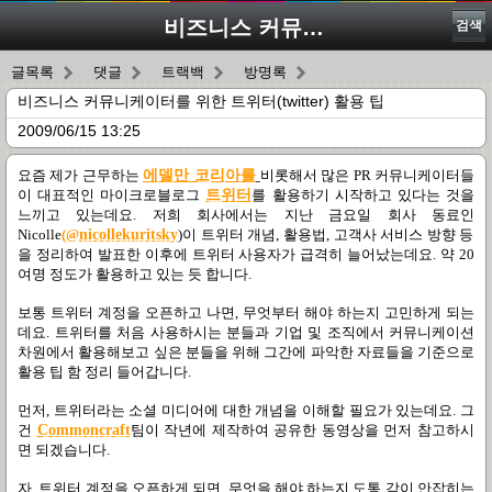
비즈니스 커뮤니케이터를 위한 트위터(twitter) 활용 팁
검색
글목록
댓글
트랙백
방명록
비즈니스 커뮤니케이터를 위한 트위터(twitter) 활용 팁
2009/06/15 13:25
요즘 제가 근무하는
에델만 코리아를
비롯해서 많은
PR
커뮤니케이터들
이 대표적인 마이크로블로그
트위터
를 활용하기 시작하고 있다는 것을
느끼고 있는데요. 저희 회사에서는 지난 금요일 회사 동료인
Nicolle
(@
nicollekuritsky
)
이
트위터 개념
,
활용법
,
고객사 서비스 방향 등
을 정리하여 발표한 이후에 트위터 사용자가 급격히 늘어났는데요
.
약
20
여명 정도가 활용하고 있는 듯 합니다
.
보통 트위터 계정을 오픈하고 나면
,
무엇부터 해야 하는지 고민하게 되는
데요
.
트위터를 처음 사용하시는 분들과 기업 및 조직에서 커뮤니케이션
차원에서 활용해보고 싶은 분들을 위해 그간에 파악한 자료들을 기준으로
활용 팁 함 정리 들어갑니다
.
먼저
,
트위터라는 소셜 미디어에 대한 개념을 이해할 필요가 있는데요
.
그
건
Commoncraft
팀이 작년에 제작하여 공유한 동영상을 먼저 참고하시
면 되겠습니다
.
자
,
트위터 계정을 오픈하게 되면
,
무엇을 해야 하는지 도통 감이 안잡히는