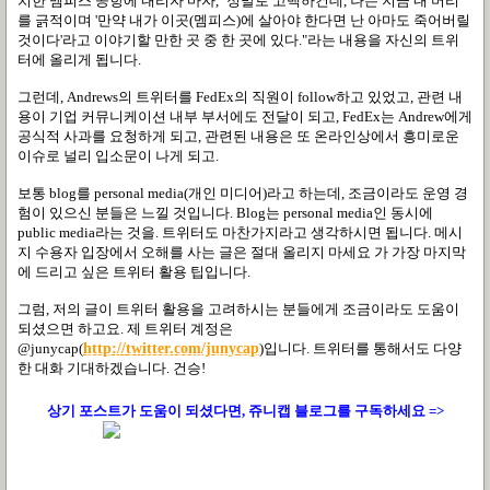
치한 멤피스 공항에 내리자 마자
, ‘
정말로 고백하건데
,
나는 지금 내 머리
를 긁적이며
'
만약 내가 이곳
(
멤피스
)
에 살아야 한다면 난 아마도 죽어버릴
것이다
'
라고 이야기할 만한 곳 중 한 곳에 있다
."
라는 내용을 자신의 트위
터에 올리게 됩니다
.
그런데
, Andrews
의 트위터를
FedEx
의 직원이
follow
하고 있었고
,
관련 내
용이 기업 커뮤니케이션 내부 부서에도 전달이 되고
, FedEx
는
Andrew
에게
공식적 사과를 요청하게 되고
,
관련된 내용은 또 온라인상에서 흥미로운
이슈로 널리 입소문이 나게 되고
.
보통
blog
를
personal media(
개인 미디어
)
라고 하는데
,
조금이라도 운영 경
험이 있으신 분들은 느낄 것입니다
. Blog
는
personal media
인 동시에
public media
라는 것을
.
트위터도 마찬가지라고 생각하시면 됩니다
.
메시
지 수용자 입장에서 오해를 사는 글은 절대 올리지 마세요 가 가장 마지막
에 드리고 싶은 트위터 활용 팁입니다
.
그럼
,
저의 글이 트위터 활용을 고려하시는 분들에게 조금이라도 도움이
되셨으면 하고요
.
제 트위터 계정은
@junycap(
http://twitter.com/junycap
)
입니다
.
트위터를 통해서도 다양
한 대화 기대하겠습니다
.
건승!
상기 포스트가 도움이 되셨다면, 쥬니캡 블로그를
구독하세요 =>