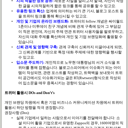
•
시의 적절한 정보 공유
:
새로운 사실을 알리고자 할 때
,
자신이 작성
한 글을 시의적절하게 짧은 링크를 통해 공유를 할 수 있고요
.
•
유용한 링크 확산
:
업계에 의미하는 바가 큰 기사
,
블로그 포스트 등
을 트위터 링크를 통해 확산시킬 수 있고요
.
•
개인 및 기업의 온라인 브랜드화
:
트위터의
follow
개념은 싸이월드
1
촌이나 미투데이 친구 개념에 비해 관계 구축에 있어 그 부담감
이 적은 편인데
,
자신의 주제 연관 트위터 사용자들을 팔로우하고
,
자신의 대화 주제를 확산하여 개인 및 기업 브랜딩화에 활용할 수
있습니다
.
•
신뢰 관계 및 영향력 구축
:
관계 구축이 신뢰까지 이끌어내게 되면
,
그 신뢰관계를 기반으로 특정 대화 주제에 대한 영향력을 행사할
수 있고요
.
•
입소문 주도하기
:
개인적으로 노무현 대통령님의 서거 소식을 트
위터를 통해 접했습니다
.
블로고스피어에서 이슈화가 되는 아이
템이 작성되면
,
관련 포스트를 작성하고
,
트랙백을 보내듯이 트위
터 공간에서도 이슈화가되는 글은
RT(Rwtweet)
형식으로 작성되
어 입소문을 매우 증폭시키는 경향이 있습니다
.
트위터 활용시
DOs and Don’t’s
개인 브랜딩 차원에서 혹은 기업 비즈니스 커뮤니케이션 차원에서 트위터
활용시 하단 방향을 적극 권장합니다
.
권장사항
(Dos):
•
실제 기업에서 일하는 사람으로서 이야기를 전달해야 합니다
:
소
셜 미디어 활용 기업으로서 유명한
Zappos
의 경우
, 1600
여명의 직