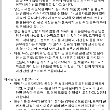
원 중
1/4
가 넘는 직원들이 트위터 계정을 갖고 고객과 직접 대화
커뮤니케이션을 전달하고 있다고 합니다
.
•
당신의 제품에 친숙한 이미지 심어주기
:
제품 및 서비스를 설명하
는 방법에는 여러가지가 있을 수 있습니다
.
보도자료를 통해 알리
게 되면
,
공식적인 기업 자료로서 딱딱할 수 밖에 없는데
,
트위터
를 활용하려면
,
관련 사실을 보다 친숙하게 느낄 수 있도록 대화체
로 운영해야 합니다
.
•
항상 질문에 답할 자세로 임할 것
:
트위터를 오픈한다는 것은 단순
히 하나의 사실을 일방향적으로 알리는 것이 아니라
,
트위터를 통
해 고객의 불만도 접수하고
,
이를 개선하고
,
개선한 내용을 계속
공유하겠다는 의미입니다
.
고객의 질문에 대한 거의 실시간 답변
을 할 수 없다면
,
트위터 오픈 시점을 늦추어야 합니다
.
•
매출
,
뉴스
,
업데이트 및 중요 행사 및 보도자료 관련 공지 및 온라
인 버즈 유도
:
트위터 대화 주제 및 내용은 여러가지를 가져갈 수
있는데
,
트위터는 자사의 공식 커뮤니케이션 채널로서 비즈니스
적으로 의미있는 내용들을 전달할 수 있습니다
.
기업의 투자자들
에겐 관련 정보가 매우 소중하니까요
.
해서는 안될 사항
(Don’t’s)
•
딱딱한 보도자료처럼 공적인 톤
&
매너만으로 트위터를 운영하게
되면
,
다양한
follower
들을 유치하는데 실패하게 됩니다
.
어떻게
하면 친숙한 톤
&
매너도 함께 도모할 수 있을지 고민하고
,
실행해
야 합니다
.
•
트위터를 친숙하게 운영해야 한다는 강박관념으로 인해
,
트위터 콘
텐츠를 사적인 메시지 혹은 의미 없는 잡담으로만 일관하면 안됩