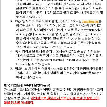
과 페이지에서
rss
피드 구독 페이지가 있는데요
.
저 같은 경우는
관련
RSS
피드를
RSS
리더기를 통해 구독하면서
,
트위터 사용자
들이 공유하는 좋은 내용의 블로그 글과 트위터 사용자를 계속 팔
로우하고 있습니다
.
3.
Digg
방식으로 트위터 대화를 한 곳에서 보여주는
tweetmeme
를
방문해보시기 바랍니다
.
관련 사이트는 트위터 대화 중 가장
RT
가 많은 글들을 살펴볼 수가 있는데요
.
예를 들어
tweetmeme
에서
search
공간에
social media
를 넣고
,
검색 결과에서
highest tweets
를 클릭하시면 소셜 미디어 연관
RT
가 가장 많은 글들을 접하실
수 있습니다
.
해당 글을 방문해서 블로그 글을 구독하거나
,
블로
그 운영자의
twitter
를
follow
하시면 됩니다
.
4.
혹시 영어로 된 원서를 즐겨 읽으시는지요
?
요즘 유명 저자들은
대부분 블로그 운영은 기본이고
,
링크드인이나 트위터 계정을 갖
고 있는데요
.
그들을
twitter search
나
linkedin
에서 찾아 그들을
follow
하실 수도 있습니다
.
5.
비즈니스 차원에서 어떻게
twitter
를 활용하는지 궁금하시다고요
?
그러시다면
,
하단에 제가 정리한 리스트의 기업
twitter
를
follow
하시면 되겠습니다
.
한국 기업들중 트위터 운영하는 곳
Twitter
를 비즈니스 차원에서 어떻게 운영할 수 있는가 궁금해하다가
,
그럼
한국에선 어느 기업들이 트위터를 활용하고 있나 궁금해서 시간 투자하여
함 살펴보았습니다
.
개인적으로 찾아본 리스트이기 때문에 누락된 곳도
많을 것으로 예상함다.