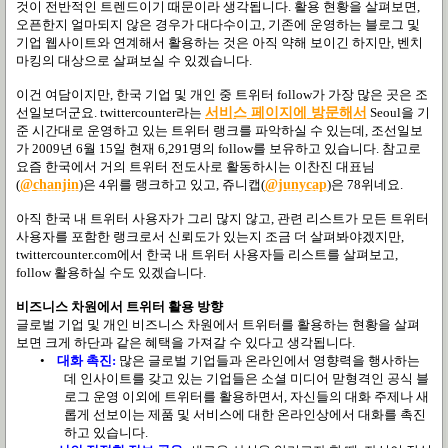
것이 전반적인 트렌드이기 때문이라 생각됩니다
.
활용 현황을 살펴보면
,
오픈한지 얼마되지 않은 경우가 대다수이고
,
기존에 운영하는 블로그 및
기업 웹사이트와 연계해서 활용하는 것은 아직 약해 보이긴 하지만
,
벤치
마킹의 대상으로 살펴보실 수 있겠습니다
.
이건 여담이지만
,
한국 기업 및 개인 중 트위터
follow
가 가장 많은 곳은 조
선일보더군요
. twittercounter
라는
서비스
페이지에
방문해서
Seoul
을 기
준 시간대로 운영하고 있는 트위터 랭크를 파악하실 수 있는데
,
조선일보
가
2009
년
6
월
15
일 현재
6,291
명의
follow
를 보유하고 있습니다
.
참고로
요즘 한국에서 거의 트위터 전도사로 활동하시는 이찬진 대표님
(
@chanjin
)은
4
위를 랭크하고 있고
,
쥬니캡
(
@junycap
)
은
78
위네요
.
아직 한국 내 트위터 사용자가 그리 많지 않고, 관련 리스트가
모든 트위터
사용자를 포함한 랭크로서 신뢰도가 있는지 조금 더 살펴봐야겠지만
,
twittercounter.com
에서 한국 내 트위터 사용자들 리스트를 살펴보고
,
follow
활용하실 수도 있겠습니다
.
비즈니스 차원에서 트위터 활용 방향
글로벌 기업 및 개인 비즈니스 차원에서 트위터를 활용하는 현황을 살펴
보면 크게 하단과 같은 혜택을 가져갈 수 있다고 생각됩니다
.
•
대화 촉진
:
많은 글로벌 기업들과 온라인에서 영향력을 행사하는
데 인사이트를 갖고 있는 기업들은 소셜 미디어 맏형격인 공식 블
로그 운영 이외에 트위터를 활용하면서
,
자신들의 대화 주제나 새
롭게 선보이는 제품 및 서비스에 대한 온라인상에서 대화를 촉진
하고 있습니다
.