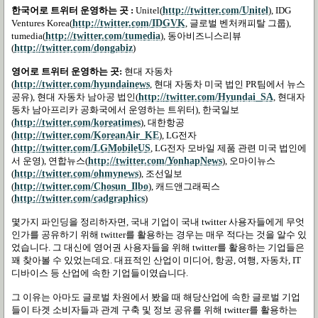
한국어로 트위터 운영하는 곳
:
Unitel
(
http://twitter.com/Unitel
),
IDG
Ventures Korea
(
http://twitter.com/IDGVK
,
글로벌 벤처캐피탈 그룹
),
tumedia
(
http://twitter.com/tumedia
), 동아비즈니스리뷰
(
http://twitter.com/dongabiz
)
영어로 트위터 운영하는 곳
:
현대 자동차
(
http://twitter.com/hyundainews
,
현대 자동차 미국 법인
PR
팀에서 뉴스
공유
),
현대 자동차 남아공 법인
(
http://twitter.com/Hyundai_SA
,
현대자
동차 남아프리카 공화국에서 운영하는 트위터
),
한국일보
(
http://twitter.com/koreatimes
),
대한항공
(
http://twitter.com/KoreanAir_KE
), LG
전자
(
http://twitter.com/LGMobileUS
, LG
전자 모바일 제품 관련 미국 법인에
서 운영
),
연합뉴스
(
http://twitter.com/YonhapNews
),
오마이뉴스
(
http://twitter.com/ohmynews
),
조선일보
(
http://twitter.com/Chosun_Ilbo
),
캐드앤그래픽스
(
http://twitter.com/cadgraphics
)
몇가지 파인딩을 정리하자면
,
국내 기업이 국내
twitter
사용자들에게 무엇
인가를 공유하기 위해
twitter
를 활용하는 경우는 매우 적다는 것을 알수 있
었습니다
.
그 대신에 영어권 사용자들을 위해
twitter
를 활용하는 기업들은
꽤 찾아볼 수 있었는데요
.
대표적인 산업이 미디어
,
항공
,
여행
,
자동차
, IT
디바이스 등 산업에 속한 기업들이였습니다
.
그 이유는 아마도 글로벌 차원에서 봤을 때 해당산업에 속한 글로벌 기업
들이 타겟 소비자들과 관계 구축 및 정보 공유를 위해
twitter
를 활용하는