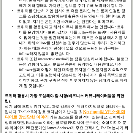
니다
.
톤
&
매너를 친숙하게 하는 것이지
,
정보 자체는
follower
들
에게 여러 형태의 가치있는 정보를 주기 위해 노력해야 합니다
.
•
트위터를 단순히 기업 웹사이트 혹은 온라인 뉴스 룸과 연결된 링
크를 스팸성으로 발송하는데 활용해서는 안됩니다
.
한마디로 흥
미없고
,
지겨운 콘텐츠만 소개해서는 안된다는 의미고요
.
•
트위터를 활용한다고 해서 아무나 팔로우 해서는 안됩니다
:
트위
터를 운영하시다 보면
,
갑자기 나를
follow
하는 트위터 사용자들
이 많아지는 것을 발견하게 되는데요
.
대부분 스팸성 메시지를 보
내기 위해
follow
를 신청하는 경우가 많습니다
.
우리가 전개하고
자 하는 대화 주제에 관심이 없을 것으로 판단되는 경우에는
follow
하지 않음이 좋겠습니다
.
•
트위터 또한
interactive media
라는 점을 명심하셔야 합니다
.
블로그
운영 경험이 있으신 분들은 충분히 동의하실 내용인데요
.
나의
follower
들과 어떻게 하면 대화를 유지할 수 있을지를 지속적으로
고민하고
,
이를 실행하지 않는다면 역시나 자기 혼자 독백으로만
이야기하고
,
관계 구축은 전혀 이루어지지 않는 낭패의 길로 빠지
게 될 것입니다
.
트위터 활용시 가장 조심해야 할 사항
(
비즈니스 커뮤니케이터들을 위한
팁
):
상기 팁에 포함시키기 않고
,
따로 강조하기 위해 마지막으로 정리하는 팁
입니다
. TheLabH
의 김호 코치님이 지난
4
월 초
Ketchum
의 VP
소
셜
미
디
어로
망
신
당
한
이
야
기
라는 포스트를 올린 적이 있는데요
.
간략하게
정리하자면
, Ketchuem
이라는 글로벌
PR
회사에 근무하는 소셜 미디어 분
야 리더이자
PR
전문가인
James Andrews
가 주요 고객사인
FedEx
본사가 위