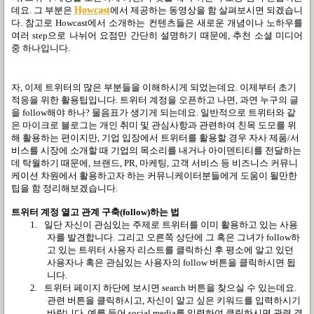
데요
.
그 부분은
Howcast
에서 제공하는 동영상을 함 살펴보시면 되겠습니
다
.
참고로
Howcast
에서 소개하는 컨텐츠들은 새로운 개념이나 노하우를
여러
step
으로 나뉘어 요점만 간단히 설명하기 때문에
,
추천 소셜 미디어
중 하나입니다
.
자
,
이제 트위터의 많은 부분들을 이해하시게 되었는데요
.
이제부터 초기
적응을 위한 활용팁입니다
.
트위터 계정을 오픈하고 나면
,
과연 누구의 글
을
follow
해야 하나
?
물음표가 생기게 되는데요
.
일반적으로 트위터와 같
은 마이크로 블로그는 개인 취미 및 관심사항과 관련하여 친목 도모를 위
해 활용하는 편이지만
,
기업 입장에서 트위터를 활용할 경우 자사 제품
/
서
비스를 시장에 소개할 때 기업의 목소리를 내거나 아이덴티티를 전달하는
데 탁월하기 때문에
,
브랜드
, PR,
마케팅
,
고객 서비스 등 비즈니스 커뮤니
케이션 차원에서 활용하고자 하는 커뮤니케이터분들에게 도움이 될만한
팁을 함 정리해보겠습니다
.
트위터 계정 열고 관계 구축
(follow)
하는 법
1.
일단 자신이 관심있는 주제로 트위터를 이미 활용하고 있는 사용
자를 발견합니다
.
그리고 오른쪽 상단에 그 혹은 그녀가
follow
하
고 있는 트위터 사용자 리스트를 클릭하신 후 평소에 알고 있던
사용자나 혹은 관심있는 사용자의
follow
버튼을 클릭하시면 됩
니다
.
2.
트위터 페이지 하단에 보시면
search
버튼을 찾으실 수 있는데요
.
관련 버튼을 클릭하시고
,
자신이 알고 싶은 키워드를 입력하시기
바랍니다
.
예를 들어
social media
를 입력하여 클릭하시면 관련 결