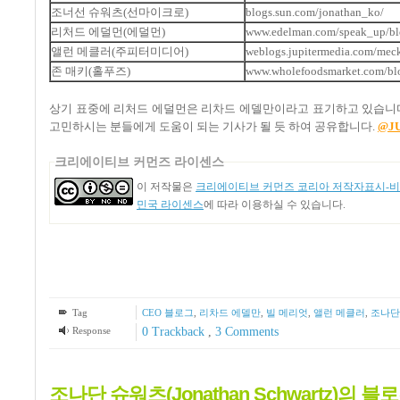
조너선 슈워츠(선마이크로)
blogs.sun.com/jonathan_ko/
리처드 에덜먼(에덜먼)
www.edelman.com/speak_up/bl
앨런 메클러(주피터미디어)
weblogs.jupitermedia.com/meck
존 매키(홀푸즈)
www.wholefoodsmarket.com/bl
상기 표중에 리처드 에덜먼은 리차드 에델만이라고 표기하고 있습니다.
고민하시는 분들에게 도움이 되는 기사가 될 듯 하여 공유합니다.
@J
크리에이티브 커먼즈 라이센스
이 저작물은
크리에이티브 커먼즈 코리아 저작자표시-비영
민국 라이센스
에 따라 이용하실 수 있습니다.
Tag
CEO 블로그
,
리차드 에델만
,
빌 메리엇
,
앨런 메클러
,
조나단
Response
0 Trackback
,
3
Comments
조나단 슈워츠(Jonathan Schwartz)의 