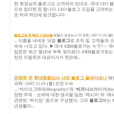
헌 회장님의 블로그도 소개되어 있네요. 국내 CEO 
으로 정리한 듯 합니다. CEO 블로그 도입을 고려하는
듯 하여 하단에 링크합니다.
블로그에 푹 빠진 사장님들
헤럴드 생생뉴스 IT/과학
|
2007.11.05 (월)
... 이름을 내세운 닷컴
블로그
로 조직 및 고객들과
속속 나오고 있다. ▶국내
CEO
블로거는 누구? = 
입문은 최근 몇년새 부쩍 잦아졌다.
CEO
블로거로는 
찬진 드림위즈 대표이사가 첫손에...
전명헌 전 현대종합상사 사장 블로그 들여다보니
헤
과학
|
2007.11.05 (월) 오전 9:36
... ‘바이오그래피(Biography)’와 ‘
비즈니스
캐리어(Busin
양한 주제ㆍ소재에 대한 생각을 담은 ‘메시지’와 ‘에세
관련된 ‘하이킹’ 등으로 구성됐다. 그의
블로그
에는 
년생활이...