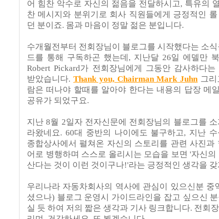
어 힘찬 악수로 자신의 젊음을 전달하시고, 특유의
찬 메시지와 분위기로 회사 직원들에게 긍정적인 롤
던 분이죠. 몸과 마음이 정말 젊은 분입니다.
수개월전부터 전회장님이 블로그를 시작했다는 소식을 
드를 통해 구독하곤 했는데, 지난달 26일 에델만
Robert Pickard가 전회장님에게 그동안 감사하
받았습니다.
Thank you, Chairman Mark Juhn
그리
람은 떠나야 할때를 알아야 한다는 내용의 답장 메
공유가 되었구요.
지난 8월 2일자 전자신문에 전회장님의 블로그를 
라왔네요. 60대 중반의 나이에도 불구하고, 지난 
종합상사에서 펼쳐온 자신의 스토리를 관련 사진과 
어로 병행하며 스스로 올리시는 모습을 보면 '자신의
산다는 것이 이런 것이구나!'라는 긍정적인 생각을 갖
우리나라 자동차회사의 역사에 관심이 있으신분 중역
셨으나) 블로그 운영시 가이드라인을 잡고 싶으신 
실 듯 하여 저의 짧은 생각과 기사 링크합니다. 전회
리며, 건강하세요. 또 뵙겠습니다.