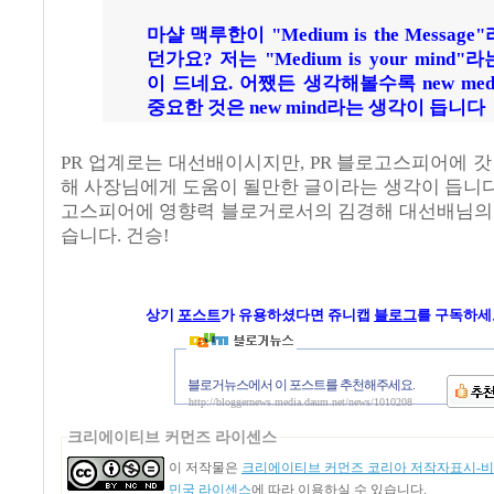
마샬 맥루한이 "Medium is the Message
던가요? 저는 "Medium is your mind"
이 드네요. 어쨌든 생각해볼수록 new med
중요한 것은 new mind라는 생각이 듭니다
PR 업계로는 대선배이시지만, PR 블로고스피어에 
해 사장님에게 도움이 될만한 글이라는 생각이 듭니다.
고스피어에 영향력 블로거로서의 김경해 대선배님의
습니다. 건승!
상기
포스트
가
유용하셨다면 쥬니캡
블로그
를 구독하세요
블로거뉴스에서 이 포스트를 추천해주세요.
http://bloggernews.media.daum.net/news/1010208
크리에이티브 커먼즈 라이센스
이 저작물은
크리에이티브 커먼즈 코리아 저작자표시-비영
민국 라이센스
에 따라 이용하실 수 있습니다.