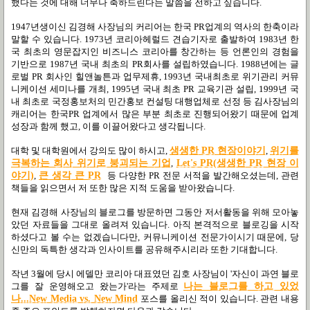
했다는 것에 대해 너무나 축하드린다는 말씀을 전하고 싶습니다.
1947년생이신 김경해 사장님의 커리어는 한국 PR업계의 역사의 한축이라
말할 수 있습니다. 1973년 코리아헤럴드 견습기자로 출발하여 1983년 한
국 최초의 영문잡지인 비즈니스 코리아를 창간하는 등 언론인의 경험을
기반으로 1987년 국내 최초의 PR회사를 설립하였습니다. 1988년에는 글
로벌 PR 회사인 힐앤놀튼과 업무제휴, 1993년 국내최초로 위기관리 커뮤
니케이션 세미나를 개최, 1995년 국내 최초 PR 교육기관 설립, 1999년 국
내 최초로 국정홍보처의 민간홍보 컨설팅 대행업체로 선정 등 김사장님의
캐리어는 한국PR 업계에서 많은 부분 최초로 진행되어왔기 때문에 업계
성장과 함께 했고, 이를 이끌어왔다고 생각됩니다.
대학 및 대학원에서 강의도 많이 하시고,
생생한
PR
현장이야기
,
위기를
극복하는 회사 위기로 붕괴되는 기업
,
Let's
PR
(생생한 PR 현장 이
야기)
,
큰 생각 큰
PR
등 다양한 PR 전문 서적을 발간해오셨는데, 관련
책들을 읽으면서 저 또한 많은 지적 도움을 받아왔습니다.
현재 김경해 사장님의 블로그를 방문하면 그동안 저서활동을 위해 모아놓
았던 자료들을 그대로 올려져 있습니다. 아직 본격적으로 블로깅을 시작
하셨다고 볼 수는 없겠습니다만, 커뮤니케이션 전문가이시기 때문에, 당
신만의 독특한 생각과 인사이트를 공유해주시리라 또한 기대합니다.
작년 3월에 당시 에델만 코리아 대표였던 김호 사장님이 '자신이 과연 블로
그를 잘 운영해오고 왔는가'라는 주제로
나는 블로그를 하고 있었
나...New Media vs. New Mind
포스를 올리신 적이 있습니다. 관련 내용