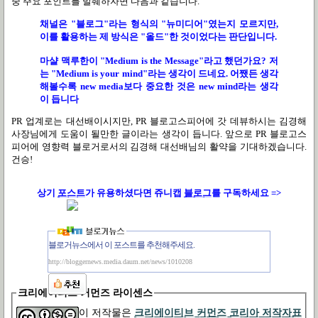
중 주요 포인트를 발췌하자면 다음과 같습니다.
채널은 "블로그"라는 형식의 "뉴미디어"였는지 모르지만,
이를 활용하는 제 방식은 "올드"한 것이었다는 판단입니다.
마샬 맥루한이 "Medium is the Message"라고 했던가요? 저
는 "Medium is your mind"라는 생각이 드네요. 어쨌든 생각
해볼수록 new media보다 중요한 것은 new mind라는 생각
이 듭니다
PR 업계로는 대선배이시지만, PR 블로고스피어에 갓 데뷰하시는 김경해
사장님에게 도움이 될만한 글이라는 생각이 듭니다. 앞으로 PR 블로고스
피어에 영향력 블로거로서의 김경해 대선배님의 활약을 기대하겠습니다.
건승!
상기
포스트
가
유용하셨다면 쥬니캡
블로그
를 구독하세요 =>
블로거뉴스에서 이 포스트를 추천해주세요.
http://bloggernews.media.daum.net/news/1010208
크리에이티브 커먼즈 라이센스
이 저작물은
크리에이티브 커먼즈 코리아 저작자표