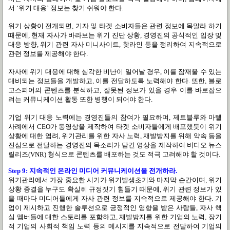
서 ‘위기 대응’ 정보는 찾기 쉬워야 한다.
위기 상황이 전개되면, 기자 및 타겟 소비자들은 관련 정보에 목말라 하기
때문에, 현재 자사가 바라보는 위기 진단 상황, 경영진의 공식적인 입장 및
대응 방향, 위기 관련 자사 미니사이트, 핫라인 등을 정리하여 지속적으로
관련 정보를 제공해야 한다.
자사에 위기 대응에 대해 심각한 비난이 일어날 경우, 이를 잠재울 수 있는
대비되는 정보들을 개발하고, 이를 전달하도록 노력해야 한다. 또한, 블로
고스피어의 콘텐츠를 분석하고, 잘못된 정보가 있을 경우 이를 바로잡으
려는 커뮤니케이션 활동 또한 병행이 되어야 한다.
기업 위기 대응 노력에는 경영진들의 참여가 필요하며, 제트블루와 마텔
사례에서 CEO가 동영상을 제작하여 타겟 소비자들에게 배포했듯이 위기
상황에 대한 염려, 위기관리를 위한 자사 노력, 재발방지를 위해 약속 등을
진심으로 전달하는 경영진의 목소리가 담긴 영상을 제작하여 비디오 뉴스
릴리즈(VNR) 형식으로 콘텐츠를 배포하는 것도 적극 고려해야 할 것이다.
Step 9: 지속적인 온라인 미디어 커뮤니케이션을 전개하라.
위기관리에서 가장 중요한 시기가 위기발생초기와 마지막 순간이며, 위기
상황 종결을 누구도 확실히 규정짓기 힘들기 때문에, 위기 관련 정보가 있
을 때마다 미디어들에게 자사 관련 정보를 지속적으로 제공해야 한다. 기
업이 제시하고 진행한 솔루션으로 긍정적인 영향을 받은 사람들, 자사 핵
심 멤버들에 대한 스토리를 포함하고, 재발방지를 위한 기업의 노력, 장기
적 기업의 사회적 책임 노력 등의 메시지를 지속적으로 전달하여 기업의