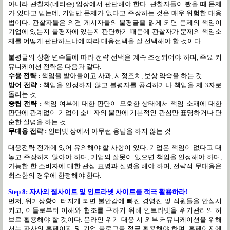
아니라 관찰자(네티즌) 입장에서 판단해야 한다. 관찰자들이 봤을 때 문제
가 있다고 믿는데, 기업만 문제가 없다고 주장하는 것은 매우 위험한 대응
법이다. 관찰자들은 의견 게시자들의 불평글을 읽게 되면 문제의 책임이
기업에 있는지 불평자에 있는지 판단하기 때문에 관찰자가 문제의 책임소
재를 어떻게 판단하느냐에 따라 대응선택을 잘 선택해야 할 것이다.
불평글의 상황 변수들에 따라 전략 선택은 계속 조정되어야 하며, 주요 커
뮤니케이션 전략은 다음과 같다.
수용 전략 :
책임을 받아들이고 사과, 시정조치, 보상 약속을 하는 것.
방어 전략 :
책임을 인정하지 않고 불평자를 공격하거나 책임을 제 3자로
돌리는 것
중립 전략 :
책임 여부에 대한 판단이 모호한 상태에서 책임 소재에 대한
판단에 관계없이 기업이 소비자의 불만에 기본적인 관심만 표명하거나 단
순한 설명을 하는 것.
무대응 전략 :
인터넷 상에서 아무런 응답을 하지 않는 것.
대응전략 전개에 있어 유의해야 할 사항이 있다. 기업은 책임이 없다고 대
놓고 주장하지 않아야 하며, 기업의 잘못이 있으면 책임을 인정해야 하며,
가능한 한 소비자에 대한 관심 표명과 설명을 해야 하며, 전략적 무대응은
최소한의 경우에 한정해야 한다.
Step 8: 자사의 웹사이트 및 인트라넷 사이트를 적극 활용하라!
먼저, 위기상황이 터지게 되면 불안감에 빠진 경영진 및 직원들을 안심시
키고, 이들로부터 이해와 협조를 구하기 위해 인트라넷을 위기관리의 허
브로 활용해야 할 것이다. 온라인 위기 대응 시 외부 커뮤니케이션을 위해
서는 자사의 홈페이지 및 기업 블로그를 적극 활용해야 하며, 홈페이지에