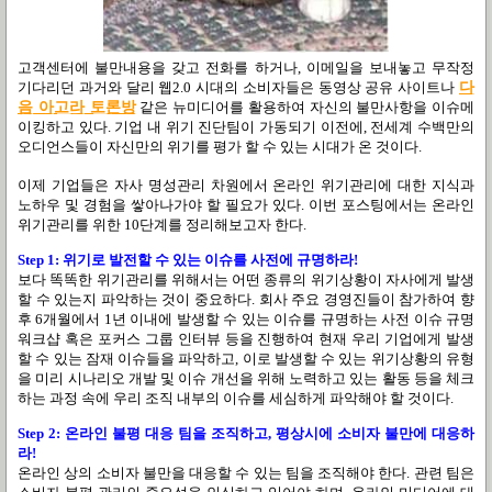
고객센터에 불만내용을 갖고 전화를 하거나, 이메일을 보내놓고 무작정
기다리던 과거와 달리 웹2.0 시대의 소비자들은 동영상 공유 사이트나
다
음 아고라 토론방
같은 뉴미디어를 활용하여 자신의 불만사항을 이슈메
이킹하고 있다. 기업 내 위기 진단팀이 가동되기 이전에, 전세계 수백만의
오디언스들이 자신만의 위기를 평가 할 수 있는 시대가 온 것이다.
이제 기업들은 자사 명성관리 차원에서 온라인 위기관리에 대한 지식과
노하우 및 경험을 쌓아나가야 할 필요가 있다. 이번 포스팅에서는 온라인
위기관리를 위한 10단계를 정리해보고자 한다.
Step 1: 위기로 발전할 수 있는 이슈를 사전에 규명하라!
보다 똑똑한 위기관리를 위해서는 어떤 종류의 위기상황이 자사에게 발생
할 수 있는지 파악하는 것이 중요하다. 회사 주요 경영진들이 참가하여 향
후 6개월에서 1년 이내에 발생할 수 있는 이슈를 규명하는 사전 이슈 규명
워크샵 혹은 포커스 그룹 인터뷰 등을 진행하여 현재 우리 기업에게 발생
할 수 있는 잠재 이슈들을 파악하고, 이로 발생할 수 있는 위기상황의 유형
을 미리 시나리오 개발 및 이슈 개선을 위해 노력하고 있는 활동 등을 체크
하는 과정 속에 우리 조직 내부의 이슈를 세심하게 파악해야 할 것이다.
Step 2: 온라인 불평 대응 팀을 조직하고, 평상시에 소비자 불만에 대응하
라!
온라인 상의 소비자 불만을 대응할 수 있는 팀을 조직해야 한다. 관련 팀은