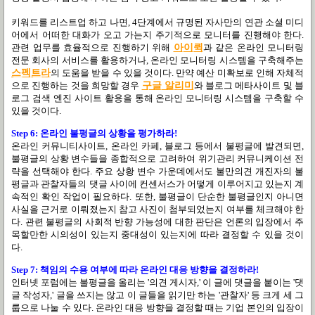
키워드를 리스트업 하고 나면, 4단계에서 규명된 자사만의 연관 소셜 미디
어에서 어떠한 대화가 오고 가는지 주기적으로 모니터를 진행해야 한다.
관련 업무를 효율적으로 진행하기 위해
아이퀵
과 같은 온라인 모니터링
전문 회사의 서비스를 활용하거나, 온라인 모니터링 시스템을 구축해주는
스펙트라
의 도움을 받을 수 있을 것이다. 만약 예산 미확보로 인해 자체적
으로 진행하는 것을 희망할 경우
구글 알리미
와 블로그 메타사이트 및 블
로그 검색 엔진 사이트 활용을 통해 온라인 모니터링 시스템을 구축할 수
있을 것이다.
Step 6: 온라인 불평글의 상황을 평가하라!
온라인 커뮤니티사이트, 온라인 카페, 블로그 등에서 불평글에 발견되면,
불평글의 상황 변수들을 종합적으로 고려하여 위기관리 커뮤니케이션 전
략을 선택해야 한다. 주요 상황 변수 가운데에서도 불만의견 개진자의 불
평글과 관찰자들의 댓글 사이에 컨센서스가 어떻게 이루어지고 있는지 계
속적인 확인 작업이 필요하다. 또한, 불평글이 단순한 불평글인지 아니면
사실을 근거로 이뤄졌는지 참고 사진이 첨부되었는지 여부를 체크해야 한
다. 관련 불평글의 사회적 반향 가능성에 대한 판단은 언론의 입장에서 주
목할만한 시의성이 있는지 중대성이 있는지에 따라 결정할 수 있을 것이
다.
Step 7: 책임의 수용 여부에 따라 온라인 대응 방향을 결정하라!
인터넷 포럼에는 불평글을 올리는 '의견 게시자,' 이 글에 댓글을 붙이는 '댓
글 작성자,' 글을 쓰지는 않고 이 글들을 읽기만 하는 '관찰자' 등 크게 세 그
룹으로 나눌 수 있다. 온라인 대응 방향을 결정할 때는 기업 본인의 입장이