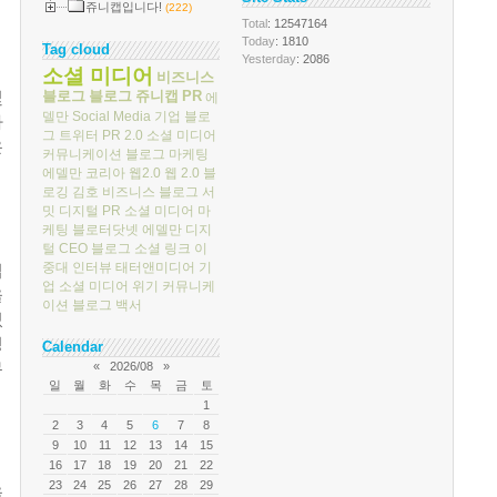
쥬니캡입니다!
(222)
Total
: 12547164
Today
: 1810
Tag cloud
Yesterday
: 2086
소셜 미디어
비즈니스
블로그
블로그
쥬니캡
PR
및
에
델만
Social Media
기업 블로
하
그
트위터
PR 2.0
소셜 미디어
은
커뮤니케이션
블로그 마케팅
에델만 코리아
웹2.0
웹 2.0
블
로깅
김호
비즈니스 블로그 서
밋
디지털 PR
소셜 미디어 마
케팅
블로터닷넷
에델만 디지
털
CEO 블로그
소셜 링크
이
중대
인터뷰
태터앤미디어
기
업
업 소셜 미디어
위기 커뮤니케
을
이션
블로그 백서
있
정
Calendar
«
2026/08
»
무
일
월
화
수
목
금
토
1
2
3
4
5
6
7
8
9
10
11
12
13
14
15
16
17
18
19
20
21
22
23
24
25
26
27
28
29
을