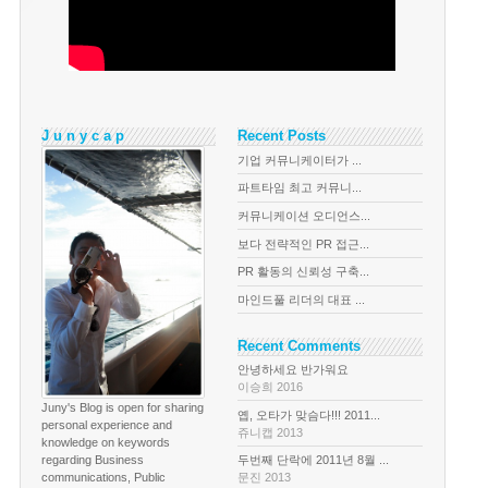
J u n y c a p
Recent Posts
기업 커뮤니케이터가 ...
파트타임 최고 커뮤니...
커뮤니케이션 오디언스...
보다 전략적인 PR 접근...
PR 활동의 신뢰성 구축...
마인드풀 리더의 대표 ...
Recent Comments
안녕하세요 반가워요
이승희 2016
Juny's Blog is open for sharing
옙, 오타가 맞슴다!!! 2011...
personal experience and
쥬니캡 2013
knowledge on keywords
regarding Business
두번째 단락에 2011년 8월 ...
communications, Public
문진 2013