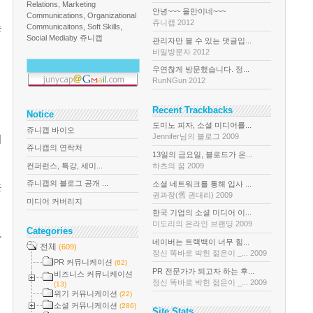
Relations, Marketing
안녕~~~ 올만이네~~~
Communications, Organizational
쥬니캡 2012
는
Communicaitons, Soft Skills,
Social Media
by 쥬니캡
관리자만 볼 수 있는 댓글입...
비밀방문자 2012
우연찮게 방문했습니다. 정...
RunNGun 2012
Recent Trackbacks
Notice
도미노 피자, 소셜 미디어를...
쥬니캡 바이오
Jennifer님의 블로그 2009
리
쥬니캡의 연락처
13일의 금요일, 블로드가 온...
컨퍼런스, 특강, 세미...
하츠의 꿈 2009
쥬니캡의 블로그 공개 ...
소셜 네트워크를 통해 입사 ...
은
권과장(舊 권대리) 2009
미디어 커버리지
한국 기업의 소셜 미디어 이...
미도리의 온라인 브랜딩 2009
Categories
.
네이버는 트랙백이 너무 힘...
전체
(609)
정신 똑바로 박힌 젊은이 _... 2009
PR 커뮤니케이션
(62)
PR 전문가가 되고자 하는 후...
비즈니스 커뮤니케이션
정신 똑바로 박힌 젊은이 _... 2009
(13)
위기 커뮤니케이션
(22)
소셜 커뮤니케이션
(286)
Site Stats