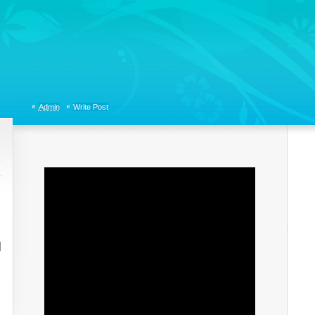
tions, Organizational Communicaitons, Soft Skills, Social Media
Admin
Write Post
케