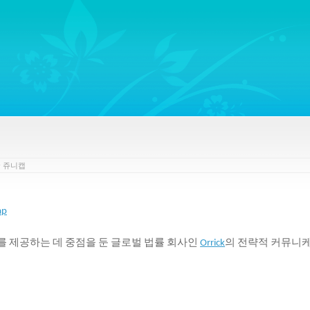
ywords regarding Business communications, Public Relations, Marketing Communica
y
쥬니캡
ap
를
제공하는
데
중점을
둔
글로벌
법률
회사인
의
전략적
커뮤니
Orrick