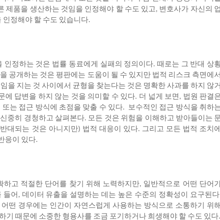
른
제품을
생산하는
것임을
인정해야
할
수도
있고
변호사가
자신의
,
을
인정해야
할
수도
있습니다
.
을
인정하는
것은
법률
동료에게
실패의
정의이다
때로는
그
반대
상
.
을
공개하는
것은
평판에는
도움이
될
수
있지만
법적
리스크
측면에
책임을
지는
것
사이에서
균형을
찾는다는
것은
명확한
사과를
하지
않
문에
답변을
하지
않는
것을
의미할
수
있다
더
넓게
보면
법원
판결
.
,
어
또는
접근
방식에
초점을
맞출
수
있다
보수적인
접근
방식을
취하
.
신중히
경청하고
살펴본다
모든
것은
위험을
이해하고
받아들이는
.
반대되는
것은
아니지만
법적
대응이
있다
그리고
모든
법적
조치
)
.
반응이
있다
.
확하고
적절한
단어를
찾기
위해
노력하지만
일반적으로
어떤
단어
,
를
들어
데이터
유출을
설명하는
데는
높은
수준의
정확성이
요구된다
,
어떤
경우에는
인간이
자연스럽게
사용하는
방식으로
소통하기
위
.
하기
때문에
소중한
형용사를
조금
포기하거나
희생해야
할
수도
있다