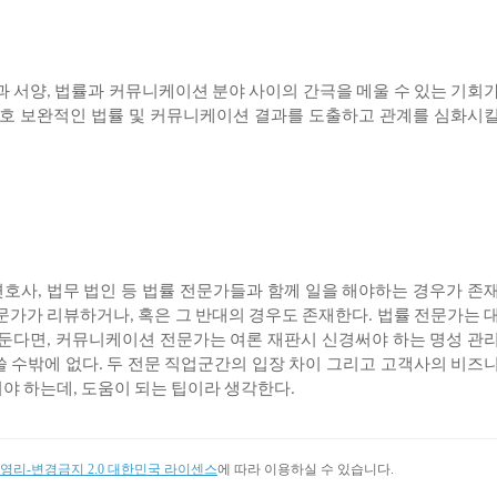
과
서양
법률과
커뮤니케이션
분야
사이의
간극을
메울
수
있는
기회
,
호
보완적인
법률
및
커뮤니케이션
결과를
도출하고
관계를
심화시
변호사
법무
법인
등
법률
전문가들과
함께
일을
해야하는
경우가
존
,
문가가
리뷰하거나
혹은
그
반대의
경우도
존재한다
법률
전문가는
,
.
둔다면
커뮤니케이션
전문가는
여론
재판시
신경써야
하는
명성
관
,
쓸
수밖에
없다
두
전문
직업군간의
입장
차이
그리고
고객사의
비즈
.
어야
하는데
도움이
되는
팁이라
생각한다
,
.
리-변경금지 2.0 대한민국 라이센스
에 따라 이용하실 수 있습니다.