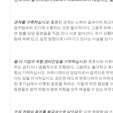
CCO
CMO
David J. Chamberlin
관계를
구축하십시오
훌륭한
관계는
노력의
결과이며
최고
:
법무팀과의
조기에
소통하는
것은
필수적이다
고용주
외에
.
면
법률
담당
동료들을
직접
만나
서로
알아간다
위기
상황
.
팀에
속해
있고
같은
방향으로
나아가고
있다는
사실을
상기
,
둘
다
기업의
위험
관리인임을
기억하십시오
변호사와
커뮤
:
무는
겹치거나
병렬적으로
진행된다
그럼에도
불구하고
회
.
항상
기억하십시오
커뮤니케이션
담당자로서
법적으로
무
.
다는
점을
인식하십시오
겸손한
태도로
변호사와의
논의에
.
한
호기심에서
비롯된
질문을
하세요
이렇게
하면
협업할
.
팀원들은
법적
위험과
평판
위험을
모두
해결할
수
있는
유연
조직
전체의
목표를
북극성으로
삼으세요
서로
협력할
때
조
: