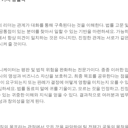
의
리더는
관계가
대화를
통해
구축된다는
것을
이해한다
법률
고문
.
공통점이
있는
분야를
찾아서
일할
수
있는
기반을
마련하세요
가능
.
에서
항상
의견이
일치하는
것은
아니지만
진정한
관계는
서로가
같
,
시켜
줄
것이다
.
니케이터는
평판
및
법적
위험을
완화하는
전문가이다
종종
이러한
.
사의
명성과
비즈니스
자산을
보호하고
최종
목표를
공유한다는
점
,
엇이
요구되는지
또는
판례가
결정에
어떻게
영향을
미치는지
모를
수
임하세요
법률
동료의
말에
귀를
기울이고
모르는
것을
인정하고
진
.
,
,
수
있는
귀중한
이해와
지식을
얻을
수
있다
결과적으로
여러분과
법
.
성과
창의성을
얻게
된다
.
직의
목표라는
관점에서
모든
것을
파악하여
팀
전체가
공동의
목적