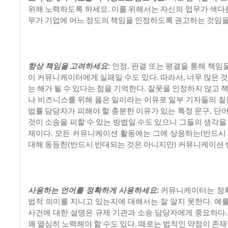
위해
노력하도록
하세요
이를
위해서는
자신의
업무가
색다
.
무가
기업에
어느
정도의
책임을
인정하도록
권고하는
것임
항상
책임을
고려하세요
인정
판결
또는
평결을
통해
책임
:
,
이
커뮤니케이터에게
실패일
수도
있다
따라서
너무
많은
것
.
,
는
해가
될
수
있다는
점을
기억한다
잘못을
인정하지
않고
.
나
비즈니스를
위해
옳은
일이라는
이유로
일부
기자들의
질
법률
담당자가
피해야
할
충분한
이유가
있는
특정
문구
단
,
것이
소송을
피할
수
있는
방법일
수도
있으니
그들의
생각을
제이다
모든
커뮤니케이션
활동에는
그에
상응하는
반드시
.
(
대해
동등한
반드시
반대되는
것은
아니지만
커뮤니케이션
(
)
사용하는
언어를
정확하게
사용하세요
커뮤니케이터는
정
:
법적
의미를
지니고
있는지에
대해서는
잘
알지
못한다
예
.
사건에
대한
설명은
규제
기관과
소송
담당자에게
중요하다
꽤
열심히
노력해야
할
수도
있다
때로는
법적인
약점이
존재
.