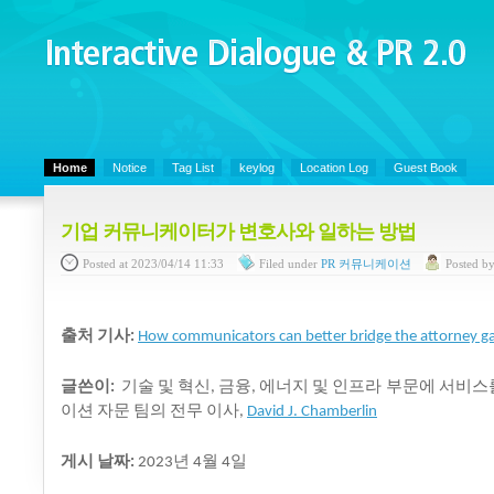
Interactive Dialogue &
PR 2.0
Juny's Blog is open for sharing personal experience and knowledge on ke
Home
Notice
Tag List
keylog
Location Log
Guest Book
기업 커뮤니케이터가 변호사와 일하는 방법
Posted
at 2023/04/14 11:33
Filed
under
PR 커뮤니케이션
Posted
b
출처
기사
:
How communicators can better bridge the attorney g
글쓴이
기술
및
혁신
금융
에너지
및
인프라
부문에
서비스
:
,
,
이션
자문
팀의
전무
이사
,
David J. Chamberlin
게시
날짜
년
월
일
:
2023
4
4