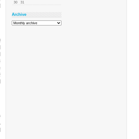
30
31
업
Archive
황
서
거
은
는
문
에
가
.
해
.