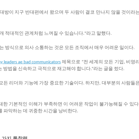
대방이
지구
반대편에서
왔으며
두
사람이
결코
만나지
않을
것이라
개
적대적인
관계처럼
느껴질
수
있습니다
라고
말했다
."
.
는
방식으로
의사
소통하는
것은
모든
조직에서
매우
어려운
일이다
.
제목으로
전
세계의
모든
기업
비영
Why leaders ae bad communicators
“
,
는
방법을
신속하고
극적으로
재고해야
합니다
라는
글을
썼다
.”
.
모든
리더와
기능에
가장
중요한
기술이다
하지만
대부분의
사람들
.
,
대한
기본적인
이해가
부족하면
이
어려운
작업이
불가능해질
수
있다
를
파악하는
데
귀중한
시간을
낭비한다
.
몇
가지
통찰력