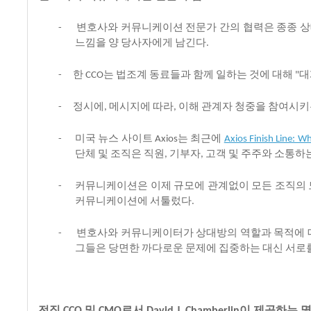
변호사와
커뮤니케이션
전문가
간의
협력은
종종
상
-
느낌을
양
당사자에게
남긴다
.
한
는
법조계
동료들과
함께
일하는
것에
대해
대
-
CCO
"
정시에
메시지에
따라
이해
관계자
청중을
참여시키
-
,
,
미국
뉴스
사이트
는
최근에
-
Axios
Axios Finish Line: 
단체
및
조직은
직원
기부자
고객
및
주주와
소통하
,
,
커뮤니케이션은
이제
규모에
관계없이
모든
조직의
-
커뮤니케이션에
서툴렀다
.
변호사와
커뮤니케이터가
상대방의
역할과
목적에
-
그들은
당면한
까다로운
문제에
집중하는
대신
서로
전직
및
로서
이
제공하는