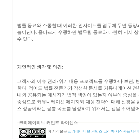
법률
동료와
소통할
때
이러한
인사이트를
염두에
두면
동양
늘어난다
올바르게
수행하면
법무팀
동료와
나란히
서서
상
.
수
있다
.
개인적인
생각
및
의견
:
고객사의
이슈
관리
위기
대응
프로젝트를
수행하다
보면
/
,
한다
적어도
법률
전문가가
작성한
문서를
커뮤니케이션
전
.
내외
공유되는
메시지가
법적
책임이
있는지
여부에
중심을
중심으로
커뮤니케이션
메지지와
대응
전략에
대해
신경을
스
성공이라는
공통
목표를
달성하기
위해서는
갭을
뛰어넘
크리에이티브 커먼즈 라이센스
이 저작물은
크리에이티브 커먼즈 코리아 저작자표시-비영