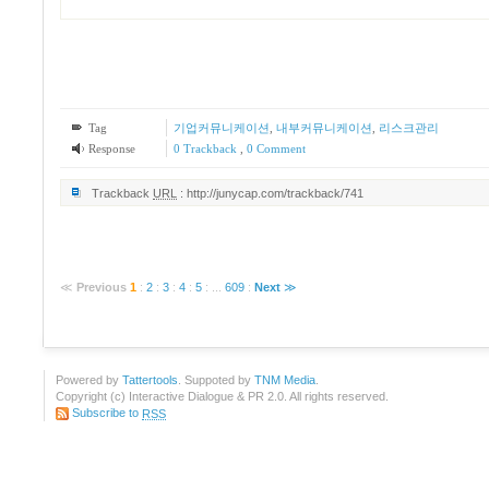
Tag
기업커뮤니케이션
,
내부커뮤니케이션
,
리스크관리
Response
0 Trackback
,
0 Comment
Trackback
URL
:
http://junycap.com/trackback/741
≪
Previous
1
:
2
:
3
:
4
:
5
:
...
609
:
Next
≫
Powered by
Tattertools
. Suppoted by
TNM Media
.
Copyright (c) Interactive Dialogue & PR 2.0. All rights reserved.
Subscribe to
RSS