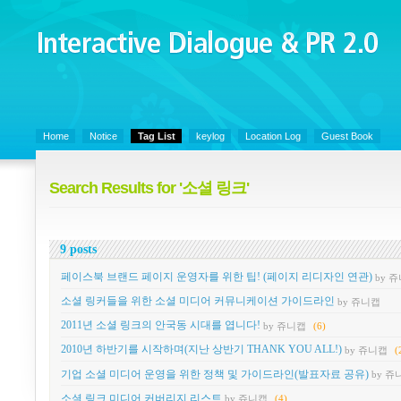
Interactive Dialogue &
PR 2.0
Juny's Blog is open for sharing personal experience and knowledge on ke
Home
Notice
Tag List
keylog
Location Log
Guest Book
Search Results for '소셜 링크'
9 posts
페이스북 브랜드 페이지 운영자를 위한 팁! (페이지 리디자인 연관)
by 
소셜 링커들을 위한 소셜 미디어 커뮤니케이션 가이드라인
by 쥬니캡
2011년 소셜 링크의 안국동 시대를 엽니다!
by 쥬니캡
(6)
2010년 하반기를 시작하며(지난 상반기 THANK YOU ALL!)
by 쥬니캡
(
기업 소셜 미디어 운영을 위한 정책 및 가이드라인(발표자료 공유)
by 쥬
소셜 링크 미디어 커버리지 리스트
by 쥬니캡
(4)