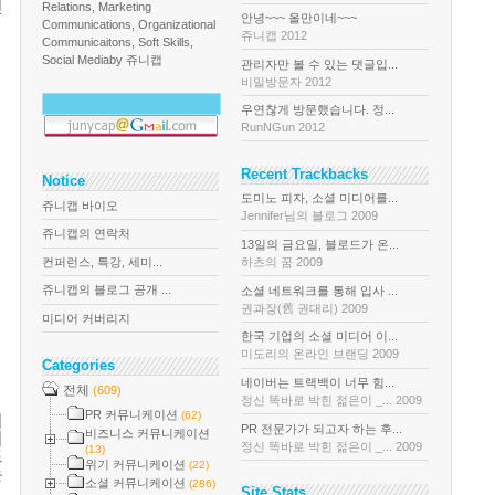
인
Relations, Marketing
안녕~~~ 올만이네~~~
Communications, Organizational
쥬니캡 2012
Communicaitons, Soft Skills,
Social Media
by 쥬니캡
관리자만 볼 수 있는 댓글입...
비밀방문자 2012
우연찮게 방문했습니다. 정...
RunNGun 2012
Recent Trackbacks
Notice
도미노 피자, 소셜 미디어를...
쥬니캡 바이오
Jennifer님의 블로그 2009
쥬니캡의 연락처
13일의 금요일, 블로드가 온...
컨퍼런스, 특강, 세미...
하츠의 꿈 2009
쥬니캡의 블로그 공개 ...
소셜 네트워크를 통해 입사 ...
권과장(舊 권대리) 2009
미디어 커버리지
한국 기업의 소셜 미디어 이...
미도리의 온라인 브랜딩 2009
Categories
네이버는 트랙백이 너무 힘...
전체
(609)
정신 똑바로 박힌 젊은이 _... 2009
PR 커뮤니케이션
(62)
의
PR 전문가가 되고자 하는 후...
비즈니스 커뮤니케이션
이
정신 똑바로 박힌 젊은이 _... 2009
(13)
드
위기 커뮤니케이션
(22)
는
소셜 커뮤니케이션
(286)
Site Stats