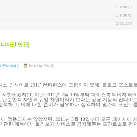
2010/02/02
2010/01/13
2009/12/28
리디자인 연관)
 커뮤니케이션
Posted
by
쥬니캡
즈니스 인사이트 2011' 컨퍼런스에 포함하지 못해, 블로그 포스트
신 사항이겠지만
,
지난
2011
년
2
월
10
일부터 페이스북 페이지 레
,
단순한 디자인 리뉴얼 차원이라기 보다는 상당 기능의 업데이
 분석하고
,
이에 대한 준비가 필요하다 생각하여 몇가지 포인트
지에 적용되지는 않았지만
, 2011
년
3
월
10
일부터 모든 페이지에 
인 관련 페북에서 둘러보기 서비스로 공지해주는 포인트별로 먼