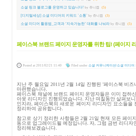
소셜 링크 블로그를 운영하고 있습니다!
by 쥬니캡
(5)
[디지털세상] 소셜 미디어의 키워드 `소통`
by 쥬니캡
(3)
소셜 미디어 활용법_고객과 ‘지속가능한’ 대화를 나눠라
by 쥬니캡
(5)
페이스북 브랜드 페이지 운영자를 위한 팁! (페이지 
Posted
at 2011/02/21 11:40
Filed
under
소셜 커뮤니케이션/소셜 미디어
지난 주 월요일 2011년 2월 14일 진행된 '페이스북 비
마련했습니다.
페이스북 채널에 브랜드 페이지 운영자들은 이미 접하
아웃 리디자인 진행되었습니다
.
지난 며칠동안 살펴보니
인지라
,
페이스북의 새로운 페이지 리디자인 요소들을
정리하여 공유합니다
.
참고로 상기 정리한 사항들은
2
월
21
일 현재 모든 페이
동으로 업그레이드될 예정입니다
.
자
,
그럼 금번 리디자
정리해보겠습니다
.