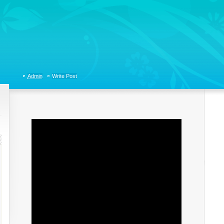
tions, Organizational Communicaitons, Soft Skills, Social Media
Admin
Write Post