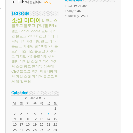
쥬니캡입니다!
(222)
Total
: 12548494
단
Today
: 546
고
Tag cloud
Yesterday
: 2594
소셜 미디어
비즈니스
블로그
블로그
쥬니캡
PR
에
델만
Social Media
트위터
기
업 블로그
PR 2.0
소셜 미디어
커뮤니케이션
에델만 코리아
블로그 마케팅
웹2.0
웹 2.0
블
로깅
비즈니스 블로그 서밋
김
호
디지털 PR
블로터닷넷
에
델만 디지털
소셜 미디어 마케
팅
소셜 링크
인터뷰
이중대
CEO 블로그
위기 커뮤니케이
션
기업 소셜 미디어
블로그 백
서
델 컴퓨터
노
Calendar
볼
«
2026/08
»
일
월
화
수
목
금
토
1
2
3
4
5
6
7
8
브
9
10
11
12
13
14
15
16
17
18
19
20
21
22
23
24
25
26
27
28
29