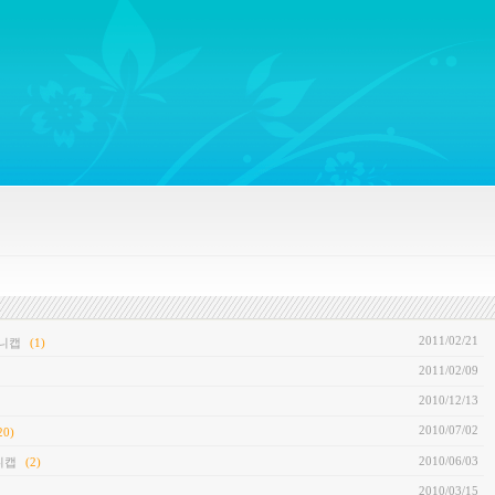
ywords regarding Business communications, Public Relations, Marketing Communica
2011/02/21
쥬니캡
(1)
2011/02/09
2010/12/13
2010/07/02
20)
2010/06/03
니캡
(2)
2010/03/15