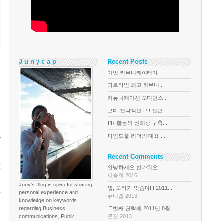
J u n y c a p
Recent Posts
기업 커뮤니케이터가 ...
파트타임 최고 커뮤니...
커뮤니케이션 오디언스...
보다 전략적인 PR 접근...
PR 활동의 신뢰성 구축...
마인드풀 리더의 대표 ...
를
이
Recent Comments
트
안녕하세요 반가워요
를
이승희 2016
Juny's Blog is open for sharing
옙, 오타가 맞슴다!!! 2011...
자
personal experience and
쥬니캡 2013
저
knowledge on keywords
regarding Business
두번째 단락에 2011년 8월 ...
communications, Public
문진 2013