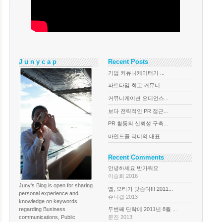
J u n y c a p
Recent Posts
기업 커뮤니케이터가 ...
파트타임 최고 커뮤니...
커뮤니케이션 오디언스...
보다 전략적인 PR 접근...
PR 활동의 신뢰성 구축...
마인드풀 리더의 대표 ...
Recent Comments
안녕하세요 반가워요
이승희 2016
Juny's Blog is open for sharing
옙, 오타가 맞슴다!!! 2011...
personal experience and
쥬니캡 2013
knowledge on keywords
regarding Business
두번째 단락에 2011년 8월 ...
communications, Public
문진 2013