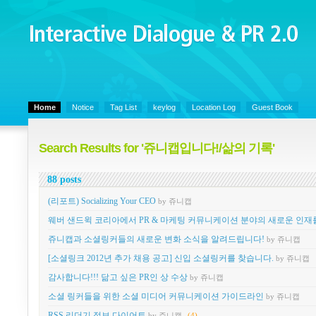
Interactive Dialogue &
PR 2.0
Juny's Blog is open for sharing personal experience and knowledge on ke
Home
Notice
Tag List
keylog
Location Log
Guest Book
Search Results for '쥬니캡입니다!/삶의 기록'
88 posts
(리포트) Socializing Your CEO
by 쥬니캡
웨버 샌드윅 코리아에서 PR & 마케팅 커뮤니케이션 분야의 새로운 인재
쥬니캡과 소셜링커들의 새로운 변화 소식을 알려드립니다!
by 쥬니캡
[소셜링크 2012년 추가 채용 공고] 신입 소셜링커를 찾습니다.
by 쥬니캡
감사합니다!!! 닮고 싶은 PR인 상 수상
by 쥬니캡
소셜 링커들을 위한 소셜 미디어 커뮤니케이션 가이드라인
by 쥬니캡
RSS 리더기 정보 다이어트
by 쥬니캡
(4)