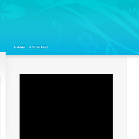
tions, Organizational Communicaitons, Soft Skills, Social Media
Admin
Write Post