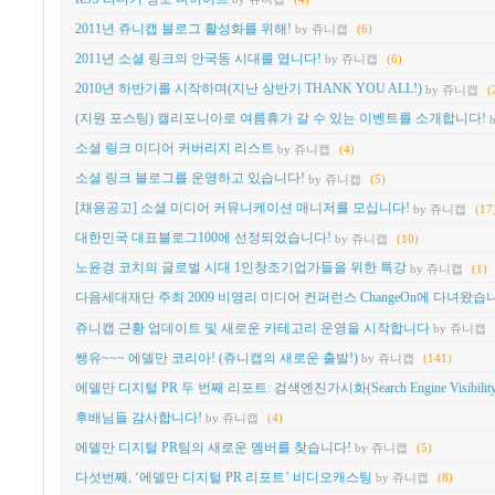
2011년 쥬니캡 블로그 활성화를 위해!
by 쥬니캡
(6)
2011년 소셜 링크의 안국동 시대를 엽니다!
by 쥬니캡
(6)
2010년 하반기를 시작하며(지난 상반기 THANK YOU ALL!)
by 쥬니캡
(
(지원 포스팅) 캘리포니아로 여름휴가 갈 수 있는 이벤트를 소개합니다!
소셜 링크 미디어 커버리지 리스트
by 쥬니캡
(4)
소셜 링크 블로그를 운영하고 있습니다!
by 쥬니캡
(5)
[채용공고] 소셜 미디어 커뮤니케이션 매니저를 모십니다!
by 쥬니캡
(17
대한민국 대표블로그100에 선정되었습니다!
by 쥬니캡
(10)
노윤경 코치의 글로벌 시대 1인창조기업가들을 위한 특강
by 쥬니캡
(1)
다음세대재단 주최 2009 비영리 미디어 컨퍼런스 ChangeOn에 다녀왔습
쥬니캡 근황 업데이트 및 새로운 카테고리 운영을 시작합니다
by 쥬니캡
쌩유~~~ 에델만 코리아! (쥬니캡의 새로운 출발!)
by 쥬니캡
(141)
에델만 디지털 PR 두 번째 리포트: 검색엔진가시화(Search Engine Visibil
후배님들 감사합니다!
by 쥬니캡
(4)
에델만 디지털 PR팀의 새로운 멤버를 찾습니다!
by 쥬니캡
(5)
다섯번째, ‘에델만 디지털 PR 리포트’ 비디오캐스팅
by 쥬니캡
(8)