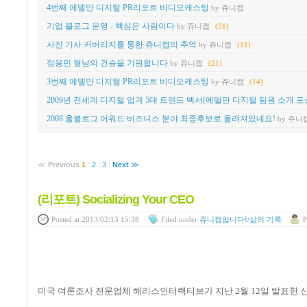
4번째 에델만 디지털 PR리포트 비디오캐스팅
by 쥬니캡
기업 블로그 운영 - 핵심은 사람이다
by 쥬니캡
(31)
사진 기사 커버리지를 통한 쥬니캡의 추억
by 쥬니캡
(11)
정용민 형님의 건승을 기원합니다
by 쥬니캡
(21)
3번째 에델만 디지털 PR리포트 비디오캐스팅
by 쥬니캡
(14)
2009년 전세계 디지털 업계 5대 트렌드 백서(에델만 디지털 팀원 소개 포
2008 올블로그 어워드 비즈니스 분야 최종후보로 올려져있네요!
by 쥬니
≪
Previous
1
:
2
:
3
:
Next
≫
(리포트) Socializing Your CEO
Posted
at 2013/02/13 15:38
Filed
under
쥬니캡입니다!/삶의 기록
P
미국 여론조사 전문업체 해리스인터랙티브가 지난 2월 12일 발표한 