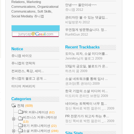
Relations, Marketing
안녕~~~ 올만이네~~~
Communications, Organizational
쥬니캡 2012
Communicaitons, Soft Skills,
Social Media
by 쥬니캡
관리자만 볼 수 있는 댓글입...
비밀방문자 2012
우연찮게 방문했습니다. 정...
RunNGun 2012
Recent Trackbacks
Notice
도미노 피자, 소셜 미디어를...
쥬니캡 바이오
Jennifer님의 블로그 2009
쥬니캡의 연락처
13일의 금요일, 블로드가 온...
컨퍼런스, 특강, 세미...
하츠의 꿈 2009
쥬니캡의 블로그 공개 ...
소셜 네트워크를 통해 입사 ...
권과장(舊 권대리) 2009
미디어 커버리지
한국 기업의 소셜 미디어 이...
미도리의 온라인 브랜딩 2009
Categories
네이버는 트랙백이 너무 힘...
전체
(609)
정신 똑바로 박힌 젊은이 _... 2009
PR 커뮤니케이션
(62)
PR 전문가가 되고자 하는 후...
비즈니스 커뮤니케이션
정신 똑바로 박힌 젊은이 _... 2009
(13)
위기 커뮤니케이션
(22)
소셜 커뮤니케이션
(286)
Site Stats