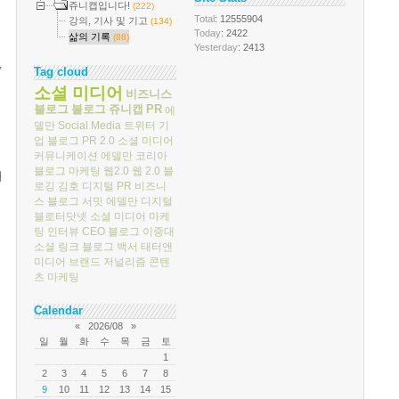
쥬니캡입니다!
(222)
Total
: 12555904
강의, 기사 및 기고
(134)
Today
: 2422
삶의 기록
(88)
Yesterday
: 2413
,
Tag cloud
소셜 미디어
비즈니스
블로그
블로그
쥬니캡
PR
에
델만
Social Media
트위터
기
업 블로그
PR 2.0
소셜 미디어
커뮤니케이션
에델만 코리아
블로그 마케팅
웹2.0
웹 2.0
블
매
로깅
김호
디지털 PR
비즈니
스 블로그 서밋
에델만 디지털
블로터닷넷
소셜 미디어 마케
팅
인터뷰
CEO 블로그
이중대
소셜 링크
블로그 백서
태터앤
미디어
브랜드 저널리즘
콘텐
츠 마케팅
Calendar
«
2026/08
»
일
월
화
수
목
금
토
1
2
3
4
5
6
7
8
9
10
11
12
13
14
15