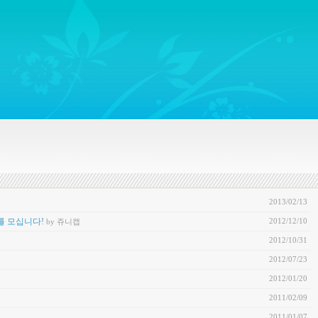
ywords regarding Business communications, Public Relations, Marketing Communica
2013/02/13
2012/12/10
를 모십니다!
by 쥬니캡
2012/10/31
2012/07/23
2012/01/20
2011/02/09
2011/01/07