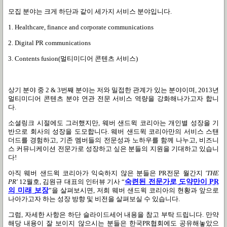
모집 분야는 크게 하단과 같이 세가지 서비스 분야입니다.
1. Healthcare, finance and corporate communications
2. Digital PR communications
3. Contents fusion(멀티미디어 콘텐츠 서비스)
상기 분야 중 2 & 3번째 분야는 저와 밀접한 관계가 있는 분야이며, 2013년
멀티미디어 콘텐츠 분야 연관 전문 서비스 역량을 강화해나가고자 합니
다.
소셜링크 시절에도 그러했지만,
웨버 샌드윅 코리아는 개인별 성장을 기
반으로 회사의 성장을 도모합니다.
웨버 샌드윅 코리아만의 서비스 스탠
더드를 경험하고
,
기존 멤버들의 전문성과 노하우를 함께 나누고
,
비즈니
스 커뮤니케이션 전문가로 성장하고 싶은 분들의 지원을 기대하고 있습니
다!
아직 웨버 샌드윅 코리아가 익숙하지 않은 분들은 PR전문 월간지
'THE
PR'
12월호, 김원규 대표의 인터뷰 기사 “
숙련된 전문가로 도약만이 PR
의 미래 보장
”을 살펴보시면, 저희 웨버 샌드윅 코리아의 현황과 앞으로
나아가고자 하는 성장 방향 및 비전을 살펴보실 수 있습니다.
그럼, 자세한 사항은 하단 슬라이드세어 내용을 참고 부탁 드립니다. 만약
해당 내용이 잘 보이지 않으시는 분들은 한국PR협회에도 공유해놓았으