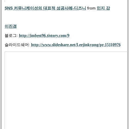
SNS 커뮤니케이션의 대표적 성공사례-디즈니
from
민지 강
이진경
블로그
:
http://imbest96.tistory.com/9
슬라이드쉐어
:
http://www.slideshare.net/Leejinkyung/pr-15110976