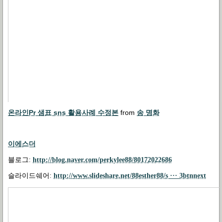
온라인Pr 샘표 sns 활용사례 수정본
from
송 명화
이에스더
블로그:
http://blog.naver.com/perkylee88/80172022686
슬라이드쉐어:
http://www.slideshare.net/88esther88/s ··· 3btnnext