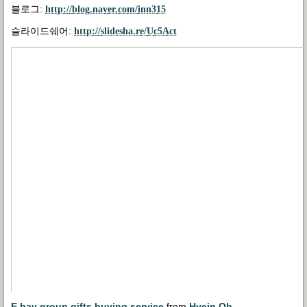
블로그:
http://blog.naver.com/inn315
슬라이드쉐어:
http://slidesha.re/Uc5Act
E bay group gifts buying service
from
Hyein Oh