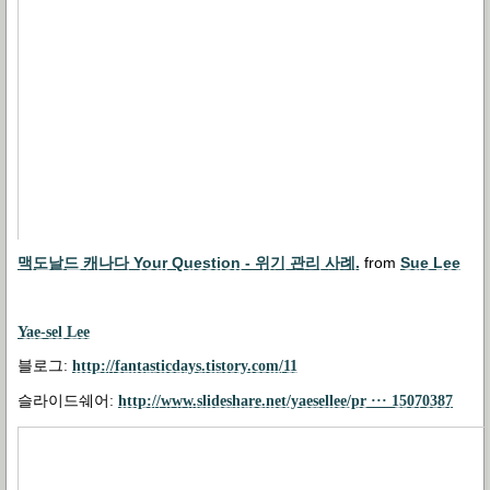
맥도날드 캐나다 Your Question - 위기 관리 사례.
from
Sue Lee
Yae-sel Lee
블로그:
http://fantasticdays.tistory.com/11
슬라이드쉐어:
http://www.slideshare.net/yaesellee/pr ··· 15070387