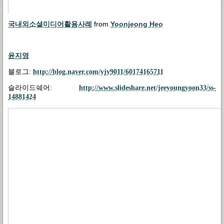
국내외소셜미디어활용사례
from
Yoonjeong Heo
윤지영
블로그
:
http://blog.naver.com/yjy9011/60174165711
슬라이드쉐어
:
http://www.slideshare.net/jeeyoungyoon33/ss-
14881424