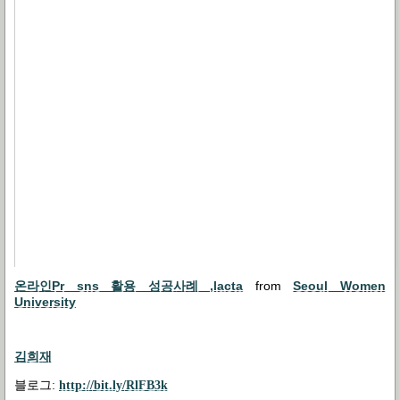
온라인Pr sns 활용 성공사례 ,lacta
from
Seoul Women
University
김희재
블로그
:
http://bit.ly/RlFB3k