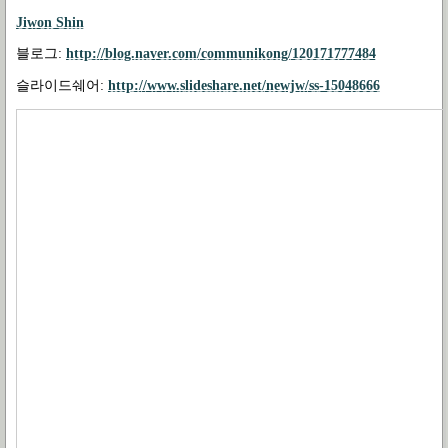
Jiwon Shin
블로그:
http://blog.naver.com/communikong/120171777484
슬라이드쉐어:
http://www.slideshare.net/newjw/ss-15048666