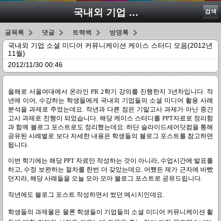
국내외 기업 소셜 미디어 커뮤니케이션 케이스 스터디 모음(2012년 11월)
검색
글목록
댓글
트랙백
방명록
국내외 기업 소셜 미디어 커뮤니케이션 케이스 스터디 모음(2012년
11월)
2012/11/30 00:46
올해로 서울여대에서 온라인
PR 2
학기 강의를 진행한지
3
년차입니다
.
작
년에 이어
,
수강하는 학생들에게 국내외 기업들의 소셜 미디어 활용 사례
분석을 과제로 주었는데요
.
작년과 다른 점은 기말고사 과제가 아닌 중간
고사 과제로 진행이 되었습니다
.
해당 케이스 스터디를
PPT
자료로 정리함
과 함께 블로그 포스트로도 정리했는데요
.
하단 슬라이드세어닷컴을 통해
공유된 사례별로 보다 자세한 내용은 학생들의 블로그 포스트를 참고하면
됩니다
.
이번 학기에는 해당
PPT
자료만 작성하는 것이 아니라
,
수업시간에 발표를
하고
,
수정 보완하는 절차를 한번 더 갖았는데요
.
어쨌든 제가 근자에 바빴
던지라
,
해당 사례들을 오늘 모아 모아 블로그 포스트로 공유드립니다
.
작년에도 블로그 포스트 작성하면서 썼던 메시지인데요
.
학생들의 과제물은 물론 학생들이 기업들의 소셜 미디어 커뮤니케이션 활