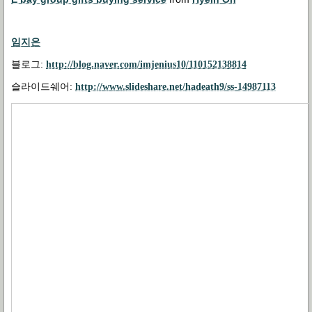
임지은
블로그
:
http://blog.naver.com/imjenius10/110152138814
슬라이드쉐어
:
http://www.slideshare.net/hadeath9/ss-14987113