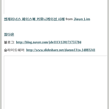
엔제리너스 페이스북 커뮤니케이션 사례
from
Jieun Lim
정다은
블로그
:
http://blog.naver.com/jde1113/120171755784
슬라이드쉐어
:
http://www.slideshare.net/daeun13/ss-14883241