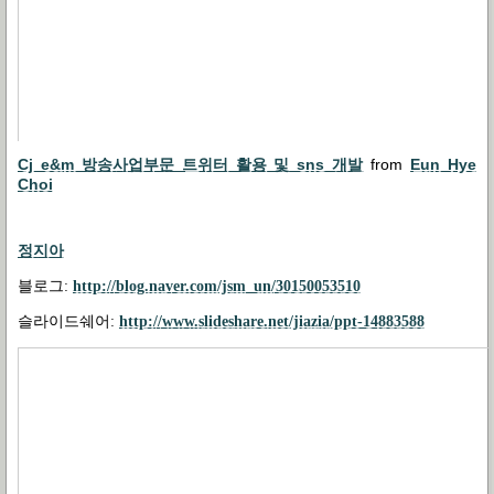
Cj e&m 방송사업부문 트위터 활용 및 sns 개발
from
Eun Hye
Choi
정지아
블로그
:
http://blog.naver.com/jsm_un/30150053510
슬라이드쉐어
:
http://www.slideshare.net/jiazia/ppt-14883588