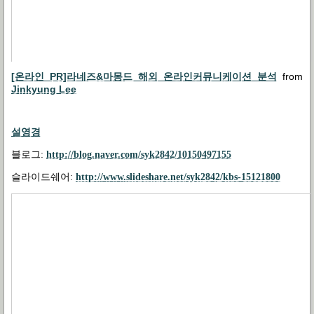
[온라인 PR]라네즈&마몽드 해외 온라인커뮤니케이션 분석
from
Jinkyung Lee
설영경
블로그
:
http://blog.naver.com/syk2842/10150497155
슬라이드쉐어
:
http://www.slideshare.net/syk2842/kbs-15121800