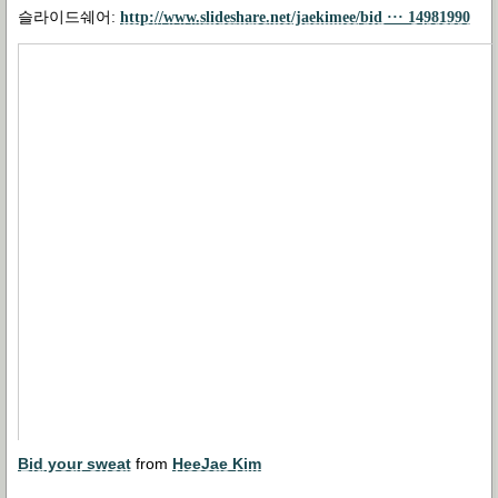
슬라이드쉐어
:
http://www.slideshare.net/jaekimee/bid ··· 14981990
Bid your sweat
from
HeeJae Kim