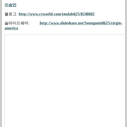
이승민
블로그
:
http://www.cyworld.com/tmdals625/8248602
슬라이드쉐어
:
http://www.slideshare.net/Seungmin0625/virgin-
america