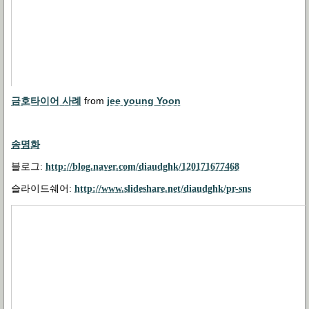
금호타이어 사례
from
jee young Yoon
송명화
블로그
:
http://blog.naver.com/diaudghk/120171677468
슬라이드쉐어
:
http://www.slideshare.net/diaudghk/pr-sns