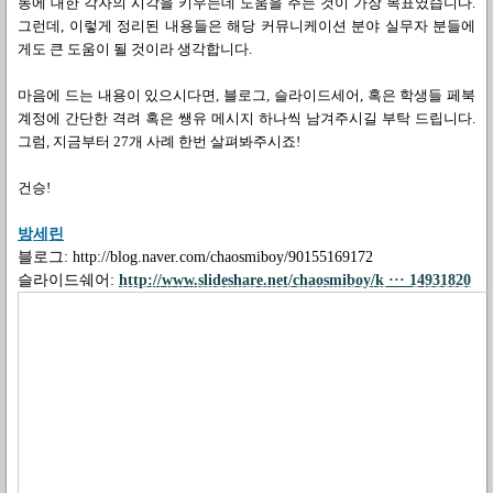
동에 대한 각자의 시각을 키우는데 도움을 주는 것이 가장 목표였습니다
.
그런데
,
이렇게 정리된 내용들은 해당 커뮤니케이션 분야 실무자 분들에
게도 큰 도움이 될 것이라 생각합니다
.
마음에 드는 내용이 있으시다면
,
블로그
,
슬라이드세어
,
혹은 학생들 페북
계정에 간단한 격려 혹은 쌩유 메시지 하나씩 남겨주시길 부탁 드립니다
.
그럼
,
지금부터
27
개 사례 한번 살펴봐주시죠
!
건승!
방세린
블로그
: http://blog.naver.com/chaosmiboy/90155169172
슬라이드쉐어
:
http://www.slideshare.net/chaosmiboy/k ··· 14931820