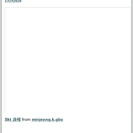
15191020
Skt 과제
from
minjeong.k.gbc