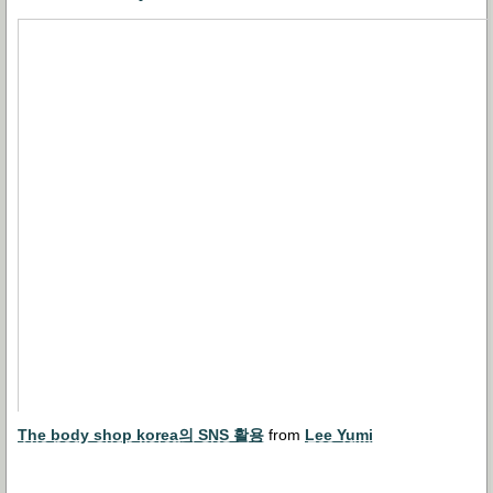
The body shop korea의 SNS 활용
from
Lee Yumi