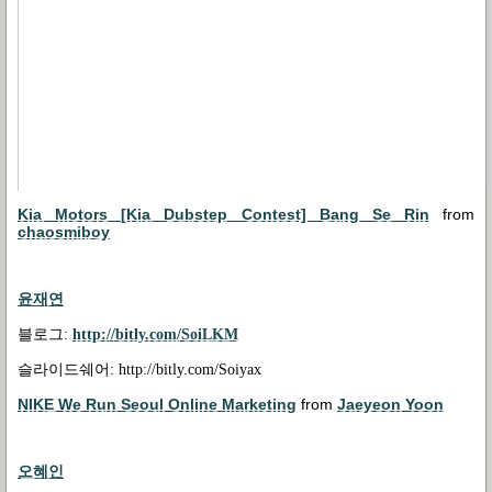
Kia Motors [Kia Dubstep Contest] Bang Se Rin
from
chaosmiboy
윤재연
블로그
:
http://bitly.com/SoiLKM
슬라이드쉐어
: http://bitly.com/Soiyax
NIKE We Run Seoul Online Marketing
from
Jaeyeon Yoon
오혜인