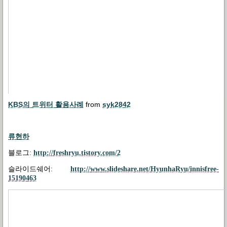
KBS의 트위터 활용사례
from
syk2842
류현하
블로그
:
http://freshryu.tistory.com/2
슬라이드쉐어
:
http://www.slideshare.net/HyunhaRyu/innisfree-
15190463