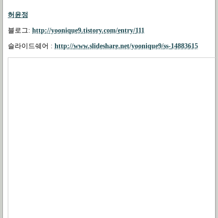
허윤정
블로그
:
http://yoonique9.tistory.com/entry/111
슬라이드쉐어
:
http://www.slideshare.net/yoonique9/ss-14883615