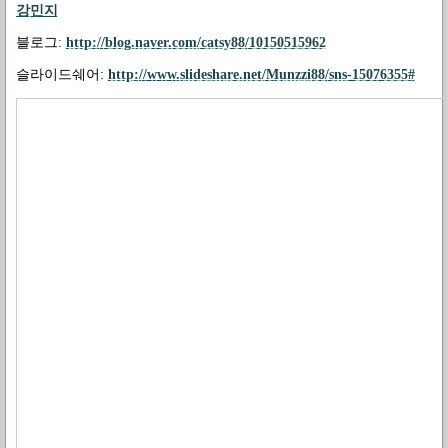
강민지
블로그:
http://blog.naver.com/catsy88/10150515962
슬라이드쉐어:
http://www.slideshare.net/Munzzi88/sns-15076355#