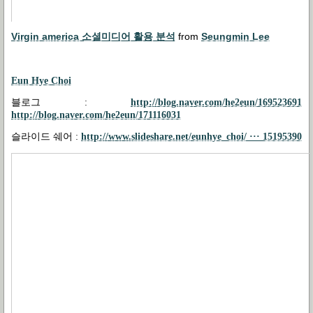
Virgin america 소셜미디어 활용 분석
from
Seungmin Lee
Eun Hye Choi
블로그
:
http://blog.naver.com/he2eun/169523691
http://blog.naver.com/he2eun/171116031
슬라이드 쉐어
:
http://www.slideshare.net/eunhye_choi/ ··· 15195390