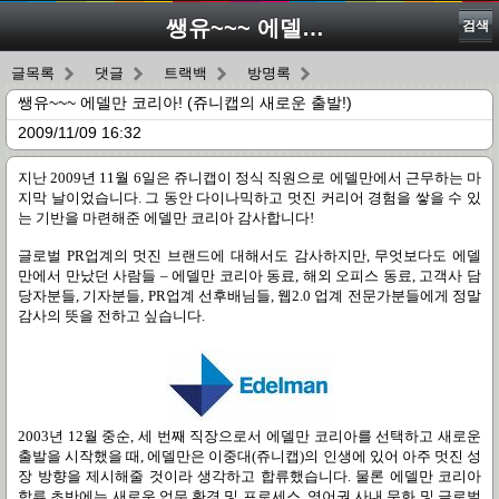
쌩유~~~ 에델만 코리아! (쥬니캡의 새로운 출발!)
검색
글목록
댓글
트랙백
방명록
쌩유~~~ 에델만 코리아! (쥬니캡의 새로운 출발!)
2009/11/09 16:32
지난
2009
년
11
월
6
일은 쥬니캡이 정식 직원으로 에델만에서 근무하는 마
지막 날이었습니다
.
그 동안 다이나믹하고 멋진 커리어 경험을 쌓을 수 있
는 기반을 마련해준 에델만 코리아 감사합니다
!
글로벌
PR
업계의 멋진 브랜드에 대해서도 감사하지만
,
무엇보다도 에델
만에서 만났던 사람들
–
에델만 코리아 동료
,
해외 오피스 동료
,
고객사 담
당자분들
,
기자분들
, PR
업계 선후배님들
,
웹
2.0
업계 전문가분들에게 정말
감사의 뜻을 전하고 싶습니다
.
2003년
12
월 중순
,
세 번째 직장으로서 에델만 코리아를 선택하고 새로운
출발을 시작했을 때
,
에델만은 이중대
(
쥬니캡
)
의 인생에 있어 아주 멋진 성
장 방향을 제시해줄 것이라 생각하고 합류했습니다
.
물론 에델만 코리아
합류 초반에는 새로운 업무 환경 및 프로세스
,
영어권 사내 문화 및 글로벌