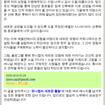
함께 저의 성장을 지원해주었고
,
이점 너무나 감사 드릴 따름이고요
.
앞으
로도 에델만을 통해 만났던 동료들은 업계 선후배로 서로 성장을 자극해
줄 수 있는 인적 자원이 되어 줄 것이라 믿고 있습니다
.
그들에게 자랑스러
운 선배 혹은 후배가 되기 위해 열심히 정진해야겠다는 생각이 많이 드네
요
.
새로운 성장을 도모할 수 있도록 도움 주었던 에델만 시니어 리더
,
선후배
등 동료들에게 너무 감사드립니다
저는 이제 에델만에서의 경험을 바탕으로 새로운 유형의 커뮤니케이션 컨
설팅 회사를 설립하려고 하는데요
.
앞으로 한두 달 정도는 그 간의 경험과
지식들을 구체화하는 노력이 필요하다고 생각합니다
.
그럼
,
블로그를 통해 쥬니캡의 새로운 모험에 대한 이야기는 간간히 공유
하겠습니다
. 물론 소셜 미디어 + 소셜 비즈니스 등을 키워드로 그림을 그
려나갈 예정이고, 보다 구체적인 사항들은 향후 공유하겠습니다. 혹시라
도 연락을 취하고 싶은 분들은 일단 하단으로 연락 부탁 드립니다.
0505-810-0129
junycap@gmail.com
About : 쥬니캡
이 글을 읽어주시고
'쥬니캡의 새로운 출발'
에 대한 격려 메시지를 남겨주
실 모든 분들께 또한 감사 드립니다
.
앞으로도 열심히 노력해서 승승장구
건승하겠습니다
!