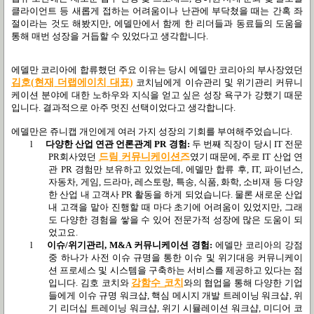
클라이언트 등 새롭게 접하는 어려움이나 난관에 부닥쳤을 때는 간혹 좌
절이라는 것도 해봤지만
,
에델만에서 함께 한 리더들과 동료들의 도움을
통해 매번 성장을 거듭할 수 있었다고 생각합니다
.
에델만 코리아에 합류했던 주요 이유는 당시 에델만 코리아의 부사장였던
김호
(
현재 더랩에이치 대표
)
코치님에게 이슈관리 및 위기관리 커뮤니
케이션 분야에 대한 노하우와 지식을 얻고 싶은 성장 욕구가 강했기 때문
입니다
.
결과적으로 아주 멋진 선택이었다고 생각합니다
.
에델만은 쥬니캡 개인에게 여러 가지 성장의 기회를 부여해주었습니다
.
l
다양한 산업 연관 언론관계
PR
경험
:
두 번째 직장이 당시
IT
전문
PR
회사였던
드림 커뮤니케이션즈
였기 때문에
,
주로
IT
산업 연
관
PR
경험만 보유하고 있었는데
,
에델만 합류 후
, IT,
파이넌스
,
자동차
,
게임
,
드라마
,
레스토랑
,
특송
,
식품
,
화학
,
소비재 등 다양
한 산업 내 고객사
PR
활동을 하게 되었습니다
.
물론 새로운 산업
내 고객을 맡아 진행할 때 마다 초기에 어려움이 있었지만
,
그래
도 다양한 경험을 쌓을 수 있어 전문가적 성장에 많은 도움이 되
었고요
.
l
이슈
/
위기관리
, M&A
커뮤니케이션 경험
:
에델만 코리아의 강점
중 하나가 사전 이슈 규명을 통한 이슈 및 위기대응 커뮤니케이
션 프로세스 및 시스템을 구축하는 서비스를 제공하고 있다는 점
입니다
.
김호 코치와
강함수 코치
와의 협업을 통해 다양한 기업
들에게 이슈 규명 워크샵
,
핵심 메시지 개발 트레이닝 워크샵
,
위
기 리더십 트레이닝 워크샵
,
위기 시뮬레이션 워크샵
,
미디어 코