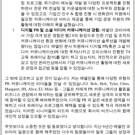
칭 프로그램
,
위기관리 매뉴얼 개발 등 다양한 프로젝트를 진행
하면서 전문
PR
컨설팅 및 카운셀링에 대한 노하우와 경험을 키
울 수 있었고요
.
기업간 인수
&
합병 진행 시 변화관리 차원에서
필요한 커뮤니케이션 서비스 제공을 통해 기업 경영 차원의
PR
활동에 대한 이해의 폭을 넓혔습니다
.
l
디지털
PR
및 소셜 미디어 커뮤니케이션 경험
:
에델만 코리아에
서 가장 크게 얻은 경험은 웹
2.0
의 등장으로 인한 기업 및 조직의
커뮤니케이션 환경 변화에 대한 커뮤니케이션 솔루션을 개발해
왔다는 점입니다
.
에델만 본사 차원에서 디지털
PR(
혹은 소셜 미
디어 커뮤니케이션
)
에 대한 투자
(
시카고 오피스에서 진행한
T4
교육 트레이닝 참석
)
를 많이 하고 있는지라
,
개인적으로 관심만
갖고 있던 온라인상에서의 기업 커뮤니케이션 활동에 대한 새로
운 관점과 접근법 등을 접할 수 있었습니다
.
그 밖에 강조하고 싶은 것이 있습니다
.
저는 에델만을 통해 다양한 유형의
PR
커뮤니케이션 리더들을 만날 수 있었습니다
. Bob, Hoh, Tyler, Chris,
Margaret, HS, Alice, EJ, Mike
등
–
그들은 저에게
PR
커뮤니케이션 활동을
비즈니스 관점에서 해석하는 법을 공유해주었고
,
새로운 성격의 프로젝트
에 참여할 수 있도록 배려해주었으며
,
디지털
PR
과 같은 새로운 영역을 이
해하고 사내 트레이닝 프로그램의 혜택을 받을 수 있도록 적극 격려해주
었습니다
.
이러한 시니어들의 리드와 지원으로 회사의 비즈니스와 함께
개인적 성장을 도모할 수 있었습니다
.
무엇보다도 소중한 것은 팀 동료였다고 생각합니다
.
지난
6
년간 에델만 코
리아의 일원으로 함께 해주었던 다수의 팀원들이야 말로 그들의 성장과