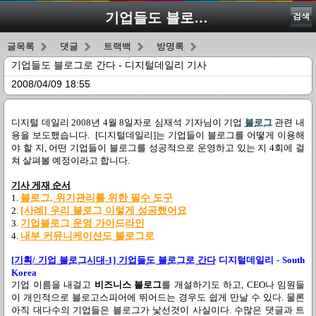
기업들도 블로그로 간다 - 디지털데일리 기사
검색
글목록
댓글
트랙백
방명록
기업들도 블로그로 간다 - 디지털데일리 기사
2008/04/09 18:55
디지털 데일리 2008년 4월 8일자로 심재석 기자님이 기업
블로그
관련 내
용을 보도했습니다. [디지털데일리]는 기업들이 블로그를 어떻게 이용해
야 할 지, 어떤 기업들이 블로그를 성공적으로 운영하고 있는 지 4회에 걸
쳐 살펴볼 예정이라고 합니다.
기사 게재 순서
1.
블로그, 위기관리를 위한 필수 도구
2.
[사례] 우리 블로그 이렇게 성공했어요
3.
기업블로그 운영 가이드라인
4.
내부 커뮤니케이션도 블로그로
[기획/ 기업 블로그시대-1] 기업들도 블로그로 간다
디지털데일리 - South
Korea
기업 이름을 내걸고
비즈니스 블로그
를 개설하기도 하고, CEO나 임원들
이 개인적으로 블로고스피어에 뛰어드는 경우도 쉽게 만날 수 있다. 물론
아직 대다수의 기업들은 블로그가 낯선것이 사실이다. 수많은 댓글과 트