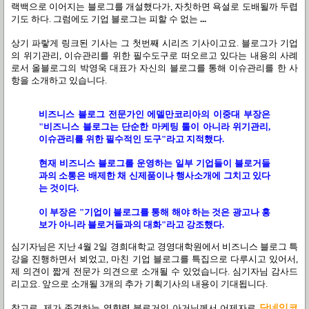
랙백으로 이어지는 블로그를 개설했다가, 자칫하면 욕설로 도배될까 두렵
기도 하다. 그럼에도 기업 블로그는 피할 수 없는
...
상기 파랗게 링크된 기사는 그 첫번째 시리즈 기사이고요. 블로그가 기업
의 위기관리, 이슈관리를 위한 필수도구로 떠오르고 있다는 내용의 사례
로서 올블로그의 박영욱 대표가 자신의 블로그를 통해 이슈관리를 한 사
항을 소개하고 있습니다.
비즈니스 블로그 전문가인 에델만코리아의 이중대 부장은
"비즈니스 블로그는 단순한 마케팅 툴이 아니라 위기관리,
이슈관리를 위한 필수적인 도구"라고 지적했다.
현재 비즈니스 블로그를 운영하는 일부 기업들이 블로거들
과의 소통은 배제한 채 신제품이나 행사소개에 그치고 있다
는 것이다.
이 부장은 "기업이 블로그를 통해 해야 하는 것은 광고나 홍
보가 아니라 블로거들과의 대화"라고 강조했다.
심기자님은 지난 4월 2일 경희대학교 경영대학원에서 비즈니스 블로그 특
강을 진행하면서 뵈었고, 마친 기업 블로그를 특집으로 다루시고 있어서,
제 의견이 짧게 전문가 의견으로 소개될 수 있었습니다. 심기자님 감사드
리고요. 앞으로 소개될 3개의 추가 기획기사의 내용이 기대됩니다.
참고로, 제가 존경하는 영향력 블로거인 아거님께서 어제자로
닷네임코