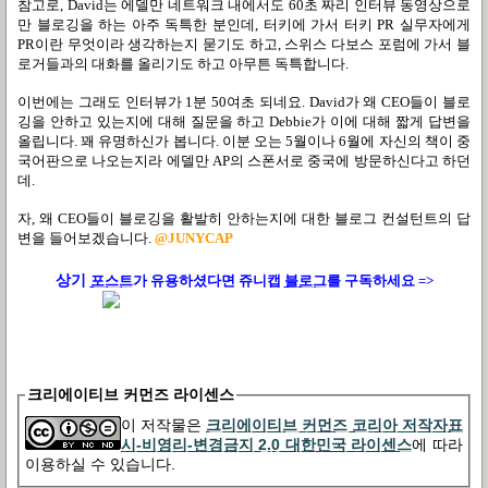
참고로, David는 에델만 네트워크 내에서도 60초 짜리 인터뷰 동영상으로
만 블로깅을 하는 아주 독특한 분인데, 터키에 가서 터키 PR 실무자에게
PR이란 무엇이라 생각하는지 묻기도 하고, 스위스 다보스 포럼에 가서 블
로거들과의 대화를 올리기도 하고 아무튼 독특합니다.
이번에는 그래도 인터뷰가 1분 50여초 되네요. David가 왜 CEO들이 블로
깅을 안하고 있는지에 대해 질문을 하고 Debbie가 이에 대해 짧게 답변을
올립니다. 꽤 유명하신가 봅니다. 이분 오는 5월이나 6월에 자신의 책이 중
국어판으로 나오는지라 에델만 AP의 스폰서로 중국에 방문하신다고 하던
데.
자, 왜 CEO들이 블로깅을 활발히 안하는지에 대한 블로그 컨설턴트의 답
변을 들어보겠습니다.
@JUNYCAP
상기
포스트
가
유용하셨다면 쥬니캡
블로그
를 구독하세요 =>
크리에이티브 커먼즈 라이센스
이 저작물은
크리에이티브 커먼즈 코리아 저작자표
시-비영리-변경금지 2.0 대한민국 라이센스
에 따라
이용하실 수 있습니다.