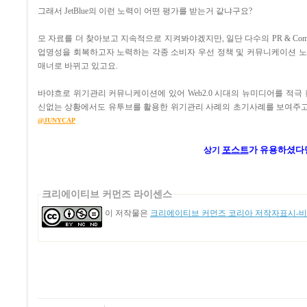
그래서 JetBlue의 이런 노력이 어떤 평가를 받는거 같냐구요?
모 자료를 더 찾아보고 지속적으로 지켜봐야겠지만, 일단 다수의 PR & Commu
업명성을 회복하고자 노력하는 각종 소비자 우선 정책 및 커뮤니케이션 노력
매너로 바뀌고 있고요.
바야흐로 위기관리 커뮤니케이션에 있어 Web2.0 시대의 뉴미디어를 적
신없는 상황에서도 유투브를 활용한 위기관리 사례의 초기사례를 보여주고 있는 Je
@JUNYCAP
포스트
가
유용하셨다
상기
크리에이티브 커먼즈 라이센스
이 저작물은
크리에이티브 커먼즈 코리아 저작자표시-비영