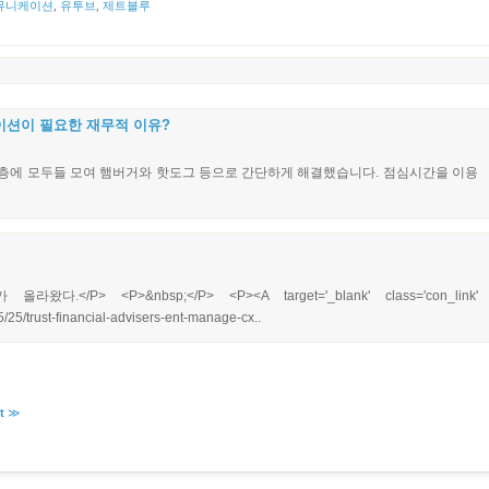
뮤니케이션
,
유투브
,
제트블루
이션이 필요한 재무적 이유?
라 6층에 모두들 모여 햄버거와 핫도그 등으로 간단하게 해결했습니다. 점심시간을 이용
</P> <P>&nbsp;</P> <P><A target='_blank' class='con_link'
5/trust-financial-advisers-ent-manage-cx..
t
≫