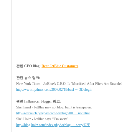
관련 CEO Blog:
Dear JetBlue Customers
관련 뉴스 링크:
New York Times - JetBlue’s C.E.O. Is ‘Mortified’ After Fliers Are Stranded
http://www.nytimes.com/2007/02/19/busi ··· 3Dslogin
관련 Influencer blogger 링크:
Shel Israel - JetBlue may not blog, but it is transparent
http://redcouch.typepad.com/weblog/200 ··· not.html
Shel Holtz - JetBlue says “I’m sorry”
http://blog.holtz.com/index.php/weblog ··· sorry%2F