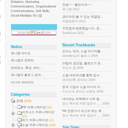
Relations, Marketing
안녕~~~ 올만이네~~~
Communications, Organizational
쥬니캡 2012
Communicaitons, Soft Skills,
Social Media
by 쥬니캡
위
관리자만 볼 수 있는 댓글입...
비밀방문자 2012
우연찮게 방문했습니다. 정...
RunNGun 2012
위
도
Recent Trackbacks
Notice
도미노 피자, 소셜 미디어를...
쥬니캡 바이오
Jennifer님의 블로그 2009
을
쥬니캡의 연락처
월
13일의 금요일, 블로드가 온...
컨퍼런스, 특강, 세미...
하츠의 꿈 2009
쥬니캡의 블로그 공개 ...
소셜 네트워크를 통해 입사 ...
권과장(舊 권대리) 2009
미디어 커버리지
한국 기업의 소셜 미디어 이...
미도리의 온라인 브랜딩 2009
Categories
네이버는 트랙백이 너무 힘...
전체
(609)
정신 똑바로 박힌 젊은이 _... 2009
PR 커뮤니케이션
(62)
PR 전문가가 되고자 하는 후...
비즈니스 커뮤니케이션
정신 똑바로 박힌 젊은이 _... 2009
(13)
위기 커뮤니케이션
(22)
소셜 커뮤니케이션
(286)
Site Stats