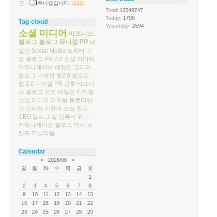
쥬니캡입니다!
(222)
Total
: 12549747
Today
: 1799
Tag cloud
Yesterday
: 2594
소셜 미디어
비즈니스
블로그
블로그
쥬니캡
PR
에
델만
Social Media
트위터
기
업 블로그
PR 2.0
소셜 미디어
커뮤니케이션
에델만 코리아
블로그 마케팅
웹2.0
블로깅
웹 2.0
디지털 PR
김호
비즈니
스 블로그 서밋
에델만 디지털
소셜 미디어 마케팅
블로터닷
넷
인터뷰
이중대
소셜 링크
CEO 블로그
델 컴퓨터
위기
커뮤니케이션
블로그 백서
브
랜드 저널리즘
Calendar
«
2026/08
»
일
월
화
수
목
금
토
1
2
3
4
5
6
7
8
9
10
11
12
13
14
15
16
17
18
19
20
21
22
23
24
25
26
27
28
29