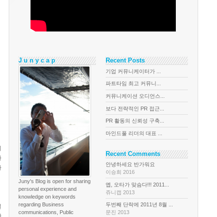
J u n y c a p
Recent Posts
기업 커뮤니케이터가 ...
파트타임 최고 커뮤니...
커뮤니케이션 오디언스...
보다 전략적인 PR 접근...
PR 활동의 신뢰성 구축...
마인드풀 리더의 대표 ...
의
Recent Comments
하
안녕하세요 반가워요
따
이승희 2016
Juny's Blog is open for sharing
옙, 오타가 맞슴다!!! 2011...
personal experience and
쥬니캡 2013
knowledge on keywords
regarding Business
두번째 단락에 2011년 8월 ...
널
communications, Public
문진 2013
야