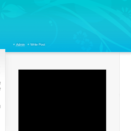
tions, Organizational Communicaitons, Soft Skills, Social Media
Admin
Write Post
활
장
이