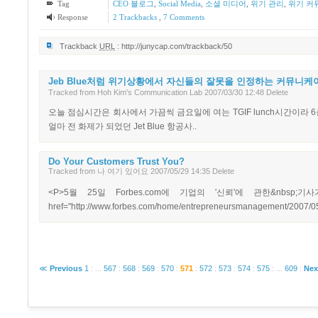
Tag
CEO 블로그
,
Social Media
,
소셜 미디어
,
위기 관리
,
위기 커
Response
2
Trackbacks
,
7
Comments
Trackback
URL
:
http://junycap.com/trackback/50
Jeb Blue처럼 위기상황에서 자신들의 잘못을 인정하는 커뮤니케
Tracked
from
Hoh Kim's Communication Lab
2007/03/30 12:48
Delete
오늘 점심시간은 회사에서 가끔씩 금요일에 여는 TGIF lunch시간이
얼마 전 화제가 되었던 Jet Blue 항공사..
Do Your Customers Trust You?
Tracked
from
나 여기 있어요
2007/05/29 14:35
Delete
<P>5월 25일 Forbes.com에 기업의 '신뢰'에 관한&nbsp;기사가 올라왔다.
href="http://www.forbes.com/home/entrepreneursmanagement/2007/05/2
≪
Previous
1
:
...
567
:
568
:
569
:
570
:
571
:
572
:
573
:
574
:
575
:
...
609
:
Nex