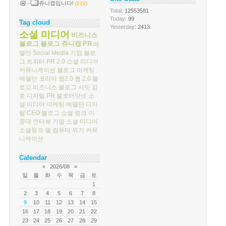
쥬니캡입니다!
(222)
Total
: 12553581
Today
: 99
Tag cloud
Yesterday
: 2413
소셜 미디어
비즈니스
블로그
블로그
쥬니캡
PR
에
델만
Social Media
기업 블로
그
트위터
PR 2.0
소셜 미디어
커뮤니케이션
블로그 마케팅
에델만 코리아
웹2.0
웹 2.0
블
로깅
비즈니스 블로그 서밋
김
호
디지털 PR
블로터닷넷
소
셜 미디어 마케팅
에델만 디지
털
CEO 블로그
소셜 링크
이
중대
인터뷰
기업 소셜 미디어
소셜링크
델 컴퓨터
위기 커뮤
니케이션
Calendar
«
2026/08
»
일
월
화
수
목
금
토
1
2
3
4
5
6
7
8
9
10
11
12
13
14
15
16
17
18
19
20
21
22
23
24
25
26
27
28
29