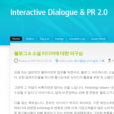
Interactive Dialogue &
PR 2.0
Juny's Blog is open for sharing personal experience and knowledge on ke
Home
Notice
Tag List
keylog
Location Log
Guest Book
블로그 & 소셜 미디어에 대한 의구심
Posted
at 2007/02/22 02:34
Filed
under
쥬니캡입니다!/삶의 기록
P
요즘 저는 일반적인 클라이언트 업무를 하면서도, 블로그, 파드캐스트, 소
다. 또한 업계지인들을 만나면 틈나는대로 뉴미디어 활용을 위한 첫 스탭인
그런데 그 작업이 녹록치만은 않다는 것을 느낍니다. Technology indust
수긍할 수 없다'고 이야기하고, 업계 내 존경하는 선배 중 한분은 '블로그가
다들 맞는 팩트입니다. 온라인 미디어가 부각이 되더라도 기존 메인스트림 
Web2.0과 관련한 technology의 변화로 인해 이제 기업고객들의 많은 
및 광고회사들이 바삐 움직이고 있는 반면에 국내PR업계는 그러한 흐름을 