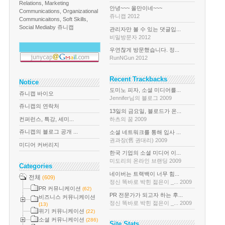
Relations, Marketing
안녕~~~ 올만이네~~~
Communications, Organizational
쥬니캡 2012
Communicaitons, Soft Skills,
Social Media
by 쥬니캡
관리자만 볼 수 있는 댓글입...
비밀방문자 2012
우연찮게 방문했습니다. 정...
RunNGun 2012
Recent Trackbacks
Notice
도미노 피자, 소셜 미디어를...
쥬니캡 바이오
Jennifer님의 블로그 2009
쥬니캡의 연락처
13일의 금요일, 블로드가 온...
컨퍼런스, 특강, 세미...
하츠의 꿈 2009
쥬니캡의 블로그 공개 ...
소셜 네트워크를 통해 입사 ...
권과장(舊 권대리) 2009
미디어 커버리지
한국 기업의 소셜 미디어 이...
미도리의 온라인 브랜딩 2009
Categories
네이버는 트랙백이 너무 힘...
전체
(609)
정신 똑바로 박힌 젊은이 _... 2009
PR 커뮤니케이션
(62)
PR 전문가가 되고자 하는 후...
비즈니스 커뮤니케이션
정신 똑바로 박힌 젊은이 _... 2009
(13)
위기 커뮤니케이션
(22)
소셜 커뮤니케이션
(286)
Site Stats