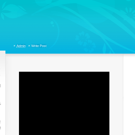
tions, Organizational Communicaitons, Soft Skills, Social Media
Admin
Write Post
니
%
은
사