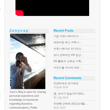
흐
J u n y c a p
Recent Posts
기업 커뮤니케이터가 ...
파트타임 최고 커뮤니...
커뮤니케이션 오디언스...
보다 전략적인 PR 접근...
PR 활동의 신뢰성 구축...
마인드풀 리더의 대표 ...
Recent Comments
안녕하세요 반가워요
이승희 2016
Juny's Blog is open for sharing
옙, 오타가 맞슴다!!! 2011...
personal experience and
쥬니캡 2013
knowledge on keywords
regarding Business
두번째 단락에 2011년 8월 ...
communications, Public
문진 2013