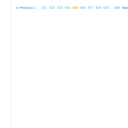
≪
Previous
1
:
...
571
:
572
:
573
:
574
:
575
:
576
:
577
:
578
:
579
:
...
609
:
Nex