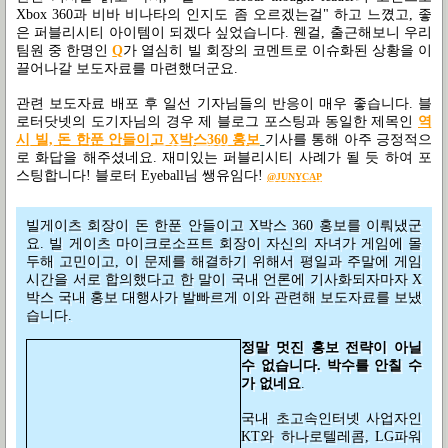
Xbox 360과 비바 비나타의 인지도 좀 오르겠는걸" 하고 느꼈고, 좋
은 퍼블리시티 아이템이 되겠다 싶었습니다. 웬걸, 출근해보니 우리
팀원 중 한명인
Q
가 열심히 빌 회장의 코멘트로 이슈화된 상황을 이
끌어나갈 보도자료를 마련했더군요.
관련 보도자료 배포 후 일선 기자님들의 반응이 매우 좋습니다. 블
로터닷넷의 도기자님의 경우 제 블로그 포스팅과 동일한 제목인
역
시 빌, 돈 한푼 안들이고 X박스360 홍보
기사를 통해 아주 긍정적으
로 화답을 해주셨네요. 재미있는 퍼블리시티 사례가 될 듯 하여 포
스팅합니다! 블로터 Eyeball님 쌩유임다!
@JUNYCAP
빌게이츠 회장이 돈 한푼 안들이고 X박스 360 홍보를 이뤄냈군
요. 빌 게이츠 마이크로소프트 회장이 자신의 자녀가 게임에 몰
두해 고민이고, 이 문제를 해결하기 위해서 평일과 주말에 게임
시간을 서로 합의했다고 한 말이 국내 언론에 기사화되자마자 X
박스 국내 홍보 대행사가 발빠르게 이와 관련해 보도자료를 보냈
습니다.
정말 멋진 홍보 전략이 아닐
수 없습니다. 박수를 안칠 수
가 없네요
.
국내 초고속인터넷 사업자인
KT와 하나로텔레콤, LG파워