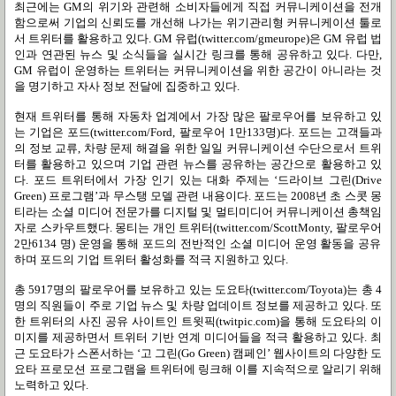
최근에는
GM
의 위기와 관련해 소비자들에게 직접 커뮤니케이션을 전개
함으로써 기업의 신뢰도를 개선해 나가는 위기관리형 커뮤니케이션 툴로
서 트위터를 활용하고 있다
. GM
유럽
(twitter.com/gmeurope)
은
GM
유럽 법
인과 연관된 뉴스 및 소식들을 실시간 링크를 통해 공유하고 있다
.
다만
,
GM
유럽이 운영하는 트위터는 커뮤니케이션을 위한 공간이 아니라는 것
을 명기하고 자사 정보 전달에 집중하고 있다
.
현재 트위터를 통해 자동차 업계에서 가장 많은 팔로우어를 보유하고 있
는 기업은 포드
(twitter.com/Ford,
팔로우어
1
만
133
명
)
다
.
포드는 고객들과
의 정보 교류
,
차량 문제 해결을 위한 일일 커뮤니케이션 수단으로서 트위
터를 활용하고 있으며 기업 관련 뉴스를 공유하는 공간으로 활용하고 있
다
.
포드 트위터에서 가장 인기 있는 대화 주제는
‘
드라이브 그린
(Drive
Green)
프로그램
’
과 무스탱 모델 관련 내용이다
.
포드는
2008
년 초 스콧 몽
티라는 소셜 미디어 전문가를 디지털 및 멀티미디어 커뮤니케이션 총책임
자로 스카우트했다
.
몽티는 개인 트위터
(twitter.com/ScottMonty,
팔로우어
2
만
6134
명
)
운영을 통해 포드의 전반적인 소셜 미디어 운영 활동을 공유
하며 포드의 기업 트위터 활성화를 적극 지원하고 있다
.
총
5917
명의 팔로우어를 보유하고 있는 도요타
(twitter.com/Toyota)
는 총
4
명의 직원들이 주로 기업 뉴스 및 차량 업데이트 정보를 제공하고 있다
.
또
한 트위터의 사진 공유 사이트인 트윗픽
(twitpic.com)
을 통해 도요타의 이
미지를 제공하면서 트위터 기반 연계 미디어들을 적극 활용하고 있다
.
최
근 도요타가 스폰서하는
‘
고 그린
(Go Green)
캠페인
’
웹사이트의 다양한 도
요타 프로모션 프로그램을 트위터에 링크해 이를 지속적으로 알리기 위해
노력하고 있다
.