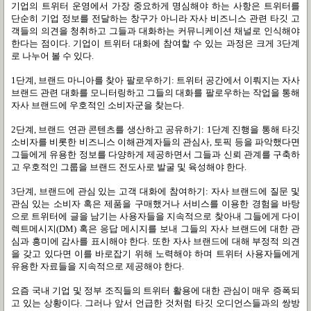
기업의 트위터 운영에서 가장 중요하게 명심해야 하는 사항은 트위터를
단순히 기업 정보를 전달하는 창구가 아니라 자사 비즈니스 관련 타깃 고
객들의 의견을 청취하고 그들과 대화하는 커뮤니케이션 채널로 인식해야
한다는 점이다
.
기업이 트위터 대화에 참여할 수 있는 과정은 크게
3
단계
로 나누어 볼 수 있다
.
1
단계
,
브랜드 마니아를 찾아 팔로우하기
:
트위터 공간에서 이뤄지는 자사
브랜드 관련 대화를 모니터링하고 그들의 대화를 팔로우하는 작업을 통해
자사 브랜드에 우호적인 소비자군을 찾는다
.
2
단계
,
브랜드 연관 콘텐츠를 생산하고 공유하기
: 1
단계 진행을 통해 타깃
소비자를 비롯한 비즈니스 이해관계자들의 관심사
,
토픽 등을 파악했다면
그들에게 유용한 정보를 다양하게 제공하면서 그들과 신뢰 관계를 구축하
고 우호적인 그룹을 브랜드 전도사로 발굴 및 육성해야 한다
.
3
단계
,
브랜드에 관심 있는 고객 대화에 참여하기
:
자사 브랜드에 질문 및
관심 있는 소비자 혹은 제품을 구매했거나 서비스를 이용한 경험을 바탕
으로 트위터에 글을 남기는 사용자들을 지속적으로 찾아내 그들에게 다이
렉트메시지
(DM)
혹은 응답 메시지를 보내 그들의 자사 브랜드에 대한 관
심과 흥미에 감사를 표시해야 한다
.
또한 자사 브랜드에 대해 부정적 의견
을 갖고 있다면 이를 바로잡기 위해 노력해야 하며 트위터 사용자들에게
유용한 자료들을 지속적으로 제공해야 한다
.
요즘 국내 기업 및 정부 조직들의 트위터 활용에 대한 관심이 매우 증폭되
고 있는 상황이다
.
그러나 앞서 언급한 것처럼 타깃 오디언스들과의 쌍방