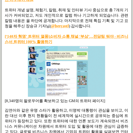
트위터 개념 설명
,
체험기
,
칼럼
,
취재 및 인터뷰 기사 중심으로 총
7
개의 기
사가 커버되었고
,
저도 개인적으로 칼럼 하나 기고하게 되었습니다
.
관련
칼럼 내용은 을 하단에 공개합니다
.
마지막으로 전체 특집 기획 및 기고 요
청을 해주신 장승규 기자님(
@hercastl
) 감사합니다
.
[‘140
자
혁명’
트위터
열풍]
소비자
소통
채널 ‘
부상’…
전담팀
둬야 -
비즈니
스서
트위터
100%
활용하기
[8,340명의 팔로우어를 확보하고 있는 GM의 트위터 페이지]
김연아와 같은 유명 스타가 활용하고
,
이명박 대통령이 관심을 보이고
,
이
란 대선 이후 현지 현황들이 전 세계적에 실시간으로 공유되는 중심에 트
위터가 등장하고 있다
.
또한 트위터에 대한 언론 보도가 계속되면서 비즈
니스 커뮤니케이션 차원에서 트위터 도입 및 활용에 대한 관심이 급증하
고 있다
.
글로벌 비즈니스 차원에서 기업의 트위터 활용을 살펴보면 인터