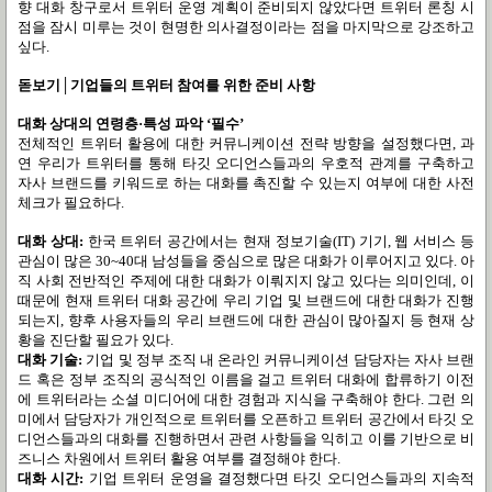
향 대화 창구로서 트위터 운영 계획이 준비되지 않았다면 트위터 론칭 시
점을 잠시 미루는 것이 현명한 의사결정이라는 점을 마지막으로 강조하고
싶다
.
돋보기
│
기업들의 트위터 참여를 위한 준비 사항
대화 상대의 연령층
·
특성 파악
‘
필수
’
전체적인 트위터 활용에 대한 커뮤니케이션 전략 방향을 설정했다면
,
과
연 우리가 트위터를 통해 타깃 오디언스들과의 우호적 관계를 구축하고
자사 브랜드를 키워드로 하는 대화를 촉진할 수 있는지 여부에 대한 사전
체크가 필요하다
.
대화 상대
:
한국 트위터 공간에서는 현재 정보기술
(IT)
기기
,
웹 서비스 등
관심이 많은
30~40
대 남성들을 중심으로 많은 대화가 이루어지고 있다
.
아
직 사회 전반적인 주제에 대한 대화가 이뤄지지 않고 있다는 의미인데
,
이
때문에 현재 트위터 대화 공간에 우리 기업 및 브랜드에 대한 대화가 진행
되는지
,
향후 사용자들의 우리 브랜드에 대한 관심이 많아질지 등 현재 상
황을 진단할 필요가 있다
.
대화 기술
:
기업 및 정부 조직 내 온라인 커뮤니케이션 담당자는 자사 브랜
드 혹은 정부 조직의 공식적인 이름을 걸고 트위터 대화에 합류하기 이전
에 트위터라는 소셜 미디어에 대한 경험과 지식을 구축해야 한다
.
그런 의
미에서 담당자가 개인적으로 트위터를 오픈하고 트위터 공간에서 타깃 오
디언스들과의 대화를 진행하면서 관련 사항들을 익히고 이를 기반으로 비
즈니스 차원에서 트위터 활용 여부를 결정해야 한다
.
대화 시간
:
기업 트위터 운영을 결정했다면 타깃 오디언스들과의 지속적