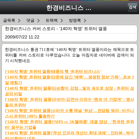
한경비즈니스 커버 스토리 - '140자 혁명' 트위터 열풍
검색
글목록
댓글
트랙백
방명록
한경비즈니스 커버 스토리 - '140자 혁명' 트위터 열풍
2009/07/22 11:22
한경비즈니스 통권
711
호에
‘140
자 혁명
’
트위터 열풍이라는 제목으로 트
위터를 커버 스토리로 다루었습니다
.
오늘 아침자로 네이버에 검색이 되
기 시작했네요
.
[‘140
자
혁명’
트위터
열풍]
태풍의
핵 ‘
트위터
비즈니스’
[‘140
자
혁명’
트위터
열풍]
단문에
담긴 ‘
매력’…
생생한
정보‘
가득’ -
초보 3
일
체험기
[‘140
자
혁명’
트위터
열풍]
단순함이
강점…
빛의
속도로
성장 -
트위터
성
공의
비밀
[‘140
자
혁명’
트위터
열풍]
오바마·
김연아·
이외수 ‘
팬과
더
가깝게’ -
명사
들의
트위터
[‘140
자
혁명’
트위터
열풍]
소비자
소통
채널 ‘
부상’…
전담팀
둬야 -
비즈니
스서
트위터
100%
활용하기
[‘140
자
혁명’
트위터
열풍]‘NHN vs SK
텔레콤
’
대결
양상 - ‘
한국판
트위
터’
꿈꾸는
기업들
[‘140
자
혁명’
트위터
열풍]‘
무선
인프라
개선이
최대
과제’ -
인터뷰 -
박수
만
미투데이
대표