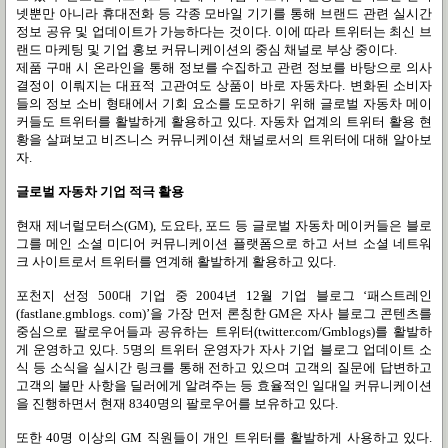
넷뿐만 아니라 휴대전화 등 각종 모바일 기기를 통해 브랜드 관련 실시간
정보 공유 및 업데이트가 가능하다는 것이다
.
이에 따라 트위터는 최신 브
랜드 마케팅 및 기업 홍보 커뮤니케이션의 중심 채널로 부상 중이다
.
제품 구매 시 온라인을 통해 정보를 수집하고 관련 정보를 바탕으로 의사
결정이 이뤄지는 대표적 고관여도 상품이 바로 자동차다
.
변화된 소비자
들의 정보 소비 형태에서 기회 요소를 도모하기 위해 글로벌 자동차 메이
커들도 트위터를 활발하게 활용하고 있다
.
자동차 업계의 트위터 활용 현
황을 살펴보고 비즈니스 커뮤니케이션 채널로서의 트위터에 대해 알아보
자
.
글로벌 자동차 기업 적극 활용
현재 제너럴모터스
(GM),
도요타
,
포드 등 글로벌 자동차 메이커들은 블로
그를 메인 소셜 미디어 커뮤니케이션 플랫폼으로 하고 서브 소셜 네트워
크 사이트로서 트위터를 연계해 활발하게 활용하고 있다
.
포천지 선정
500
대 기업 중
2004
년
12
월 기업 블로그
‘
패스트레인
(fastlane.gmblogs. com)’
을 가장 먼저 론칭한
GM
은 자사 블로그 콘텐츠를
중심으로 팔로우어들과 공유하는 트위터
(twitter.com/Gmblogs)
를 활발하
게 운영하고 있다
. 5
명의 트위터 운영자가 자사 기업 블로그 업데이트 소
식 등 소식을 실시간 링크를 통해 전하고 있으며 고객의 질문에 답변하고
고객의 불만 사항을 딜러에게 알려주는 등 효율적인 일대일 커뮤니케이션
을 진행하면서 현재
8340
명의 팔로우어를 보유하고 있다
.
또한
40
명 이상의
GM
직원들이 개인 트위터를 활발하게 사용하고 있다
.