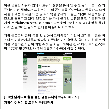
이런 글로벌 자동차 업계의 트위터 현황을 통해 알 수 있듯이 비즈니스 커
뮤니케이션 채널로서 트위터는 기업 콘텐츠를 추가적으로 공유하고 소비
자들과 제품에 대한 의견 및 피드백을 공유하고 불만 의견에 대응하는 공
간으로 활용되고 있다
.
델컴퓨터는 자사 온라인 쇼핑몰인 델 아울렛과 연
계된 트위터
(twitter.com/DellOutlet,
팔로우어
80
만
1449
명
)
운영을 통해
2008
년 말
300
만 달러의 판매를 이끌어 내기도 했다
.
기업 블로그의 운영 목표 및 방향이 그러하듯이 기업이 고객을 비롯한 비
즈니스 이해관계자들과 쌍방향 커뮤니케이션 활동을 확대하기 위해 트위
터를 오픈하면 기업이 취할 수 있는 커뮤니케이션 전략
,
타깃 오디언스
(
표
적 수용자
)
및 콘텐츠 내용 방향들은 다양하게 취할 수 있다
.
[300만 달러의 매출을 올린 델컴퓨터의 트위터 페이지]
기업이 취해야 할 트위터 운영
3
단계