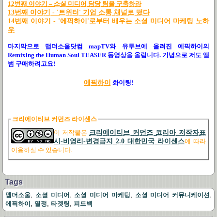
12
번
째
이
야기
–
소
셜
미
디어
담
당
팀
을
구
축
하라
13번째 이야기 - '트위터' 기업 소통 채널로 떴다
14번째 이야기 - '에픽하이'로부터 배우는 소셜 미디어 마케팅 노하
우
마지막으로 맵더소울닷컴 mapTV와 유투브에 올려진 에픽하이의
Remixing the Human Soul TEASER 동영상을 올립니다. 기념으로 저도 앨
범 구매하려고요!
에픽하이
화이팅!
크리에이티브 커먼즈 라이센스
이 저작물은
크리에이티브 커먼즈 코리아 저작자표
시-비영리-변경금지 2.0 대한민국 라이센스
에 따라
이용하실 수 있습니다.
Tags
,
,
,
,
맵더소울
소셜 미디어
소셜 미디어 마케팅
소셜 미디어 커뮤니케이션
,
,
,
에픽하이
열정
타겟팅
피드백