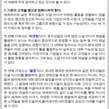
어 대화에 적극 참여하고 있는 것으로 볼 수 있다
.
3.
기존의 고객을 팬으로 변화시켜야 한다
.
에픽하이와 같은 뮤지션들의 소셜 미디어 마케팅 활동을 관찰해서 얻을
수 있는 중요한 포인트 하나는 바로 기업의 타겟 시장 내 고객들을 기업 브
랜드의 팬 혹은 매니아 그룹으로 변화시킬 수 있는 가능성이다
.
이는 세 가
지 키워드로 정리할 수 있다
.
첫 번째 키워드는
‘
타겟팅
’
이다
.
뮤지션들은 아주 많은 소셜 미디어 채널을
활용하기 보다는 자신들이 효과적으로 운영할 수 있는 일부 몇 가지 채널
들을 선택
,
집중하는 경향이 있다
.
그 선택에 있어서는 자신의 팬과 잠재 고
객들이 어떤 소셜 미디어 툴을 활용하는지 살펴보고
,
대화 가능성 및 입소
문 효과를 고려한다
.
마찬가지로 기업들도 자사 주요 고객들의 소셜 미디
어 활용 현황을 분석하고
,
그에 맞는 소셜 미디어 대화 채널을 선택할 필요
가 있다
.
두 번째 키워드는
‘
열정
’
이다
.
국내든 해외든 에픽하이와 같은 뮤지션들은
소셜 미디어를 활용하여 음반 판매만을 목표로 한 메시지가 아니라
,
자신
들의 음악세계에 대한 생각과 열정을 타겟 오디언스들에게 전달하고자 노
력한다
.
그 열정에 대한 타겟 오디언스들의 동감과 이해
,
그리고 기대감이
판매 수익 확대를 이끌어내게 된다
.
예를 들어 음반이라는 제품 자체에 대
한 정보만 전달하기보다는 에픽하이와 같이 소셜 미디어를 통해 자신의
음악 세계에 대한 이야기
,
적정한 가격으로 팬들에게 음반을 제공하기 위
한 노력들을 함께 진솔하게 풀어낸다면 네티즌들의 공감과 기대를 이끌어
낼 수 있다
.