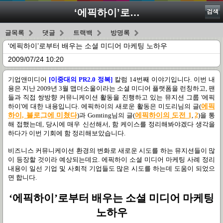
‘에픽하이’로부터 배우는 소셜 미디어 마케팅 노하우
검색
글목록
댓글
트랙백
방명록
‘에픽하이’로부터 배우는 소셜 미디어 마케팅 노하우
2009/07/24 10:20
기업앤미디어
[
이중대의
PR2.0
정복
]
칼럼 14번째 이야기입니다. 이번 내
용은 지난 2009년 3월 맵더소울이라는 소셜 미디어 플랫폼을 런칭하고, 팬
들과 직접 쌍방향 커뮤니케이션 활동을 진행하고 있는 뮤지션 그룹 '에픽
하이'에 대한 내용입니다. 에픽하이의 새로운 활동은 미도리님의 글
(
에픽
하이, 블로그에 미쳤다
)과 Gomting님의 글
(
에픽하이의 도전 1
,
2
)
을 통
해 접했는데, 당시에 매우 신선해서, 함 케이스를 정리해봐야겠다 생각을
하다가 이번 기회에 함 정리해보았습니다.
비즈니스 커뮤니케이션 환경의 변화로 새로운 시도를 하는 뮤지션들이 많
이 등장할 것이라 예상되는데요. 에픽하이 소셜 미디어 마케팅 사례 정리
내용이 일선 기업 및 사회적 기업들도 많은 시도를 하는데 도움이 되었으
면 합니다.
‘
에픽하이
’
로부터 배우는 소셜 미디어 마케팅
노하우