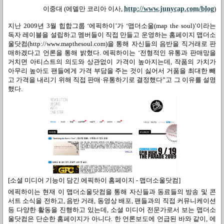
이중대
(
에델만 코리아 이사
,
http://www.junycap.com/blog
)
지난
2009
년
3
월 힙합그룹
‘
에픽하이
’
가
‘
맵더소울
(map the soul)’
이라는
독자 레이블을 설립하고 멤버들이 직접 만들고 운영하는 홈페이지 맵더소
울닷컴
(http://www.mapthesoul.com)
을 통해 자신들의 음반을 직거래로 판
매하겠다고 언론을 통해 밝혔다
.
에픽하이는
‘
전형적인 유통과 판매망을
거치면 아티스트의 의도와 상관없이 가격이 높아지는데
,
작품의 가치가
아무리 높아도 팬들에게 가격 부담을 주는 것이 싫어서 거품을 최대한 빼
고 가격을 내리기 위해 직접 판매·유통하기로 결정했다
”
고 그 이유를 설명
했다
.
[소셜 미디어 기능이 담긴 에픽하이 홈페이지 - 맵더소울닷컴]
에픽하이는 현재 이 맵더소울닷컴을 통해 자신들과 동료들의 방송 및 콘
서트 소식을 전하고
,
음반 거래
,
동영상 배포
,
팬들과의 직접 커뮤니케이션
등 다양한 활동을 진행하고 있는데
,
소셜 미디어 전문가로서 보는 맵더소
울닷컴은 단순한 홈페이지가 아니다
.
한 언론보도에 언급된 바와 같이
,
에