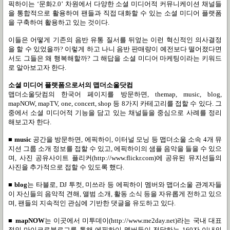
픽하이는
‘
문화
2.0’
차원에서 다양한 소셜 미디어적 커뮤니케이션 채널들
을 통합적으로 활용하여 팬들과 직접 대화할 수 있는 소셜 미디어 플랫폼
을 구축하여 활용하고 있는 것이다
.
이들은 어떻게 기존의 음반 유통 질서를 뒤엎는 이런 혁신적인 의사결정
을 할 수 있었을까
?
이렇게 하고 나니 음반 판매량이 예전보다 떨어졌다면
서도 그들은 왜 행복해할까
?
그 해답을 소셜 미디어 마케팅이라는 키워드
로 알아보고자 한다
.
소셜 미디어 플랫폼으로서의 맵더소울닷컴
맵더소울닷컴의 한국어 페이지를 방문하면
, themap, music, blog,
mapNOW, mapTV, one, concert, shop
등
8
가지 카테고리를 접할 수 있다
.
그
중에서 소셜 미디어적 기능을 담고 있는 채널들을 중심으로 사례를 정리
해보고자 한다
.
■
music
공간을 방문하면
,
에픽하이
,
이터널 모닝 등 맵더소울 소속
4
개 뮤
지션 그룹 소개 정보를 접할 수 있고
,
에픽하이의 샘플 음악을 들을 수 있으
며
,
사진 공유사이트 플리커
(http://www.flickr.com)
에 공유된 뮤지션들의
사진을 추가적으로 접할 수 있도록 했다
.
■
blog
는 타블로
, DJ
투컷
,
미쓰라 등 에픽하이 멤버와 맵더소울 관계자들
이 자신들의 음악적 견해
,
앨범 소개
,
활동 소식 등을 자유롭게 전하고 있으
며
,
팬들의 지속적인 관심에 기반한 댓글을 유도하고 있다
.
■
mapNOW
는 이곳에서 미투데이
(http://www.me2day.net)
라는 국내 대표
적인 마이크로블로그를 통해 에픽하이 멤버들이 전달하는
160
자 이내의