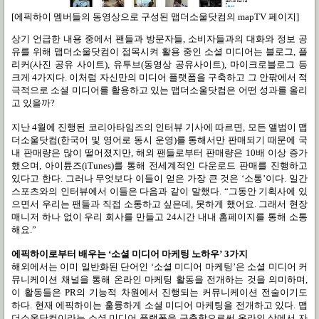
[에픽하이 멤버들의 동영상으로 구성된 맵더소울닷컴의 mapTV 페이지]
상기 언급한 내용 중에서 팬들과 방문자들
,
소비자들과의 대화와 정보 공
유를 위해 맵더소울닷컴이 접목시켜 활용 중인 소셜 미디어는 블로그
,
플
리커
(
사진 공유 사이트
),
유투브
(
동영상 공유사이트
),
마이크로블로그 등
크게
4
가지다
.
이처럼 자신만의 미디어 플랫폼을 구축하고 그 안팎에서 적
극적으로 소셜 미디어를 활용하고 있는 맵더소울닷컴은 어떤 성과를 올리
고 있을까
?
지난
4
월에 진행된 코리아타임즈의 인터뷰 기사에 따르면
,
모든 앨범이 맵
더소울닷컴
(
한국어 및 영어로 동시 운영
)
를 통해서만 판매되기 때문에 국
내 판매량은 많이 떨어졌지만
,
해외 팬들로부터 판매량은
10
배 이상 증가
했으며
,
아이튠즈
(iTunes)
를 통해 전세계적인 다운로드 판매를 진행하고
있다고 한다
.
그러나 무엇보다 이들이 얻은 가장 큰 것은
‘
소통
’
이다
.
일간
스포츠와의 인터뷰에서 이들은 다음과 같이 말했다
. “
그동안 기획사에 있
으면서 우리는 팬들과 직접 소통하고 싶은데
,
못하게 했어요
.
그래서 현장
매니저 하나 없이 우리 회사를 만들고
24
시간 내내 홈페이지를 통해 소통
해요
.”
에픽하이로부터 배우는
‘
소셜 미디어 마케팅 노하우
’ 3
가지
해외에서는 이미 일반화된 단어인
‘
소셜 미디어 마케팅
’
은 소셜 미디어 커
뮤니케이션 채널을 통해 온라인 마케팅 활동을 전개하는 것을 의미하며
,
이 활동들은
PR
의 기능적 차원에서 진행되는 커뮤니케이션 전술이기도
하다
.
현재 에픽하이는 훌륭하게 소셜 미디어 마케팅을 전개하고 있다
.
맵
더소울닷컴이라는 소셜 미디어 플랫폼을 구축함으로써 온라인 상에서 자