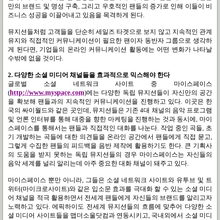
만의 브랜드 및 명성 구축
,
그리고 우호적인 팬들의 증가로 인해 이들이 비
즈니스 성공을 이끌어내고 있음을 목격하게 된다
.
뮤지션들처럼 고객들을 단순히 세일즈 타겟으로 보지 않고 지속적인 관계
유지와 직접적인 커뮤니케이션이 필요한 팬이자 동반자 그룹으로 생각하
게 된다면
,
기업들의 온라인 커뮤니케이션 활동에는 어떤 변화가 나타날
수밖에 없을 것이다
.
2.
다양한 소셜 미디어 채널들을 효과적으로 믹스해야 한다
글로벌 소셜 네트워크 사이트 중 마이스페이스
(
http://www.myspace.com
)
에는 다양한 독립 뮤지션들이 자신만의 공간
을 확보해 팬들과의 지속적인 커뮤니케이션을 진행하고 있다
.
이곳은 한
국의 싸이월드와 같은 곳인데
,
뮤지션들은 기존
4
대 채널의 음악 프로그램
및 언론 인터뷰를 통해 대중을 향한 마케팅을 진행하는 것과 동시에
,
마이
스페이스를 통해서는 팬들과 직접적인 대화를 나눈다
.
작업 중인 곡들
,
초
기 개발하는 곡들에 대한 의견들을 온라인 공간에서 팬들에게 직접 묻고
,
그렇게 수집한 팬들의 피드백을 음반 제작에 활용하기도 한다
.
큰 기획사
의 도움을 받지 못하는 독립 뮤지션들의 경우 마이스페이스는 자신들의
음악 세계를 널리 알리는데 아주 중요한 대화 채널이 돼주고 있다
.
마이스페이스 뿐만 아니라
,
그들은 소셜 네트워크 사이트와 유투브 및 트
위터
(
마이크로사이트
)
와 같은 입소문 효과를 극대화 할 수 있는 소셜 미디
어 채널을 적극 활용하면서 전세계 팬들에게 자신들의 브랜드를 알리고자
노력하고 있다
.
에픽하이도 전세계 뮤지션들의 흐름에 맞추어 다양한 소
셜 미디어 사이트들을 맵더소울닷컴과 연동시키고
,
국내외에서 소셜 미디