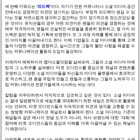
세 번째 키워드는
‘
피드백
’
이다
.
자기가 만든 커뮤니티나 소셜 미디어 공간
안에서도 긍정적인 의견만 생기지는 않는다
.
부정적 피드백이 생길 수 있
다는 것을 자연스럽게 생각하고 접근하는 것이 장기적으로 정신건강상 좋
은 것이다
.
뮤지션들의 경우 어떤 의견이든 팬들의 의견을 경청하는 것에
매우 적극적이며
,
팬들의 건설적인 비판들을 충분히 청취하고
,
몇 가지 피
드백은 음반 제작 및 기획에 반영한다
.
또 그 과정 자체를 통해 보다 긍정적
인 이미지를 이끌어내기도 한다
.
이제 기업들도 소셜 미디어를 통해 고객
들의 다양한 의견을 경청하고
,
실시간으로 그들의 불만 사항을 해결할 수
있는 커뮤니케이션 활동의 도입이 필요하다
.
이제까지 에픽하이의 맵더소울닷컴을 살펴보며
,
그들의 소셜 미디어 마케
팅과 그 노하우를 살펴봤다
.
타겟 오디언스를 중심으로 채널과 컨텐츠를
운영하고
,
다양한 소셜 미디어들을 자신들의 미디어 플랫폼에서 효과적으
로 믹스하고
,
팬 층을 두텁게 만들고 팬들과 소통하는 그들의 노하우가 기
업 커뮤니케이션 전문가들에게 시사하는 바는 크다
.
칼럼을 마무리하면서 마지막으로 강조하고 싶은 것이 있다
.
소셜 미디어
는 절대 일방향적으로 세일즈를 극대화하기 위한 세일즈 전략으로 활용해
서는 안되며
,
타겟 오디언스들과 지속적으로 의견과 생각을 교환할 수 있
는 쌍방향 커뮤니케이션 채널로서 활용해야 한다
.
소셜 미디어는 기존의
채널들과 같은 메시지 전달 도구가 아니라
,
자사 브랜드에 대한
‘
대화
’
에
참여해 타겟 오디언스들의 동감과 이해를 더욱 이끌어낼 수 있는 채널이
기 때문이다
.
아무쪼록 새로운 비즈니스 커뮤니케이션 환경의 변화를 파악하고
,
소셜