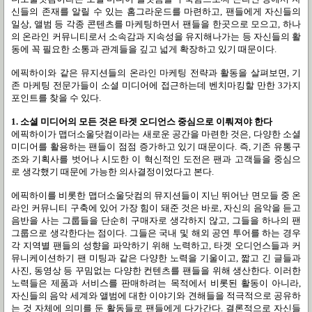
신들의 존재를 알릴 수 있는 홈그라운드를 마련하고
,
팬들에게 자신들의
일상
,
앨범 등 각종 콘텐츠를 마케팅하면서 팬들을 한곳으로 모으고
,
하나
의 온라인 커뮤니티로서 소속감과 지속성을 유지해나가는 등 자신들의 활
동에 꼭 필요한 소통과 관계들을 깊고 넓게 확장하고 있기 때문이다
.
에픽하이와 같은 뮤지션들의 온라인 마케팅 전략과 활동을 살펴보면
,
기
존 마케팅 전문가들이 소셜 미디어에 접근하는데 벤치마킹할 만한
3
가지
포인트를 찾을 수 있다
.
1.
소셜 미디어의 모든 것은 타겟 오디언스 중심으로 이뤄져야 한다
에픽하이가
맵더소울닷컴이라는 새로운 공간을 마련한 것은
,
다양한 소셜
미디어를 활용하는 팬들이 점점 증가하고 있기 때문이다
.
즉
,
기존 유통구
조와 기획사를 벗어나 시도한 이 혁신적인 도전은 팬과 고객들을 중심으
로 생각했기 때문에 가능한 의사결정이었다고 본다
.
에픽하이를 비롯한 맵더소울닷컴의 뮤지션들이 지닌 뛰어난 면모들 중 온
라인 커뮤니티 구축에 있어 가장 힘이 돼준 것은 바로
,
자신의 음악을 듣고
음반을 사는 그룹들을 단순히 구매자로 생각하지 않고
,
그들을 하나의 팬
그룹으로 생각한다는 점이다
.
그들은 국내 및 해외 공연 투어를 하는 경우
각 지역별 팬들의 성향을 파악하기 위해 노력하고
,
타겟 오디언스들과 커
뮤니케이션하기 팬 미팅과 같은 다양한 노력을 기울이고
,
짧고 긴 글들과
사진
,
동영상 등 꾸밈없는 다양한 컨텐츠를 팬들을 위해 생산한다
.
이러한
노력들은 제품과 서비스를 판매하려는 목적에서 비롯된 활동이 아니라
,
자신들의 음악 세계와 앨범에 대한 이야기와 견해들을 적극적으로 공유하
는 것 자체에 의미를 둔 활동들로 팬들에게 다가간다
.
결론적으로 자신들