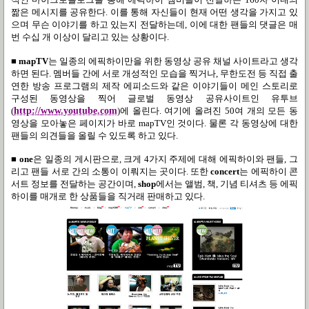
짦은 메시지를 공유한다
.
이를 통해 자신들이 현재 어떤 생각을 가지고 있
으며 무슨 이야기를 하고 있는지 전달하는데
,
이에 대한 팬들의 댓글은 매
번 수십 개 이상이 달리고 있는 상황이다
.
■
mapTV
는 일종의 에픽하이만을 위한 동영상 공유 채널 사이트라고 생각
하면 된다
.
멤버들 간에 서로 개성적인 모습을 찍거나
,
무한도전 등 직접 출
연한 방송 프로그램의 제작 에피소드와 같은 이야기들이 메인 스토리로
구성된 동영상을 찍어 글로벌 동영상 공유사이트인 유투브
(
http://www.youtube.com
)
에 올린다
.
여기에 올려진
50
여 개의 모든 동
영상을 모아놓은 페이지가 바로
mapTV
인 것이다
.
물론 각 동영상에 대한
팬들의 의견들을 올릴 수 있도록 하고 있다
.
■
one
은 일종의 게시판으로
,
크게
4
가지 주제에 대해 에픽하이와 팬들
,
그
리고 팬들 서로 간의 소통이 이뤄지는 곳이다
.
또한
concert
는 에픽하이 콘
서트 정보를 전달하는 공간이며
,
shop
에서는 앨범
,
책
,
기념 티셔츠 등 에픽
하이를 매개로 한 상품들을 직거래 판매하고 있다
.