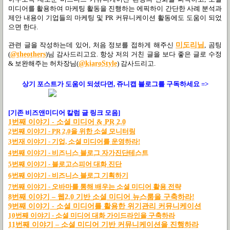
미디어를 활용하여 마케팅 활동을 진행하는 에픽하이 간단한 사례 분석과
제안 내용이 기업들의 마케팅 및
PR
커뮤니케이션 활동에도 도움이 되었
으면 한다
.
관련 글을 작성하는데 있어, 처음 정보를 접하게 해주신
미도리님
, 곰팅
(
@theothers
)
님 감사드리고요. 항상 저의 거친 글을 보다 좋은 글로 수정
& 보완해주는 허차장님
(
@kiaroStyle
) 감사드리고.
상기 포스트가 도움이 되셨다면, 쥬니캡 블로그를
구독하세요 =>
[기존 비즈앤미디어 칼럼 글 링크 모음]
1
번째
이야기 -
소셜
미디어 & PR 2.0
2
번째
이야기 - PR 2.0
을
위한
소셜
모니터링
3
번재
이야기 -
기업,
소셜
미디어를
운영하라!
4
번째
이야기 -
비즈니스
블로그
자가진단테스트
5
번째
이야기 -
블로고스피어
대화
진단
6
번째
이야기
-
비즈니스
블로그
기획하기
7
번째
이야기 -
오바마를
통해
배우는
소셜
미디어
활용
전략
8
번
째
이
야기
–
웹2.0
기
반
소
셜
미
디어
뉴
스
룸
을
구
축
하라!
9번째 이야기 - 소셜 미디어를 활용한 위기관리 커뮤니케이션
10번째 이야기 - 소셜 미디어 대화 가이드라인을 구축하라
11
번
째
이
야기
–
소
셜
미
디어
기
반
커
뮤
니
케
이
션
을
진
행
하라