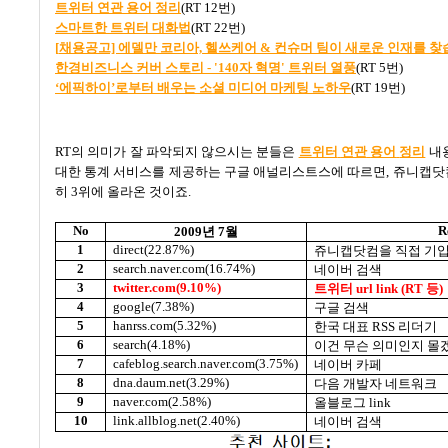
트위터
연관
용어
정리
(RT 12
번
)
스마트한
트위터
대화법
(RT 22
번
)
[
채용공고]
에델만
코리아,
헬쓰케어 &
컨슈머
팀이
새로운
인재를
찾
한경비즈니스
커버
스토리 - '140
자
혁명'
트위터
열풍
(RT 5
번
)
‘
에픽하이’
로부터
배우는
소셜
미디어
마케팅
노하우
(RT 19
번
)
RT
의 의미가 잘 파악되지 않으시는 분들은
트위터
연관
용어
정리
내
대한 통계 서비스를 제공하는 구글 애널리스트스에 따르면
,
쥬니캡닷컴
히
3
위에 올라온 것이죠
.
No
R
2009
년
7
월
1
direct(22.87%)
쥬니캡닷컴을 직접 기
2
search.naver.com(16.74%)
네이버 검색
3
twitter.com(9.10%)
트위터
url link (RT
등
)
4
google(7.38%)
구글 검색
5
hanrss.com(5.32%)
한국 대표
RSS
리더기
6
search(4.18%)
이건 무슨 의미인지 몰
7
cafeblog.search.naver.com(3.75%)
네이버 카페
8
dna.daum.net(3.29%)
다음 개발자 네트워크
9
naver.com(2.58%)
올블로그
link
10
link.allblog.net(2.40%)
네이버 검색