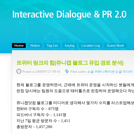
Interactive Dialogue &
PR 2.0
Juny's Blog is open for sharing personal experience and knowledge on ke
Home
Notice
Tag List
keylog
Location Log
Guest Book
트위터 링크의 힘(쥬니캡 블로그 유입 경로 분석)
Posted
at 2009/07/27 09:41
Filed
under
소셜 커뮤니케이션/소셜 미디어
현재 블로그를 운영하면서
,
근래에 트위터 운영을 시작하신 분들에게
런칭 당시에는 팀원의 도움으로 태터툴즈로 런칭하여 운영해오다 작
쥬니캡닷컴 블로그를 미디어로 생각해서 몇가지 수치를 리스트업해
한
RSS
구독자 수
– 875
명
피드버너 구독자 수
– 1,141
명
지난
7
일 평균 방문자 수
– 1,411
총방문자
– 1,457,286