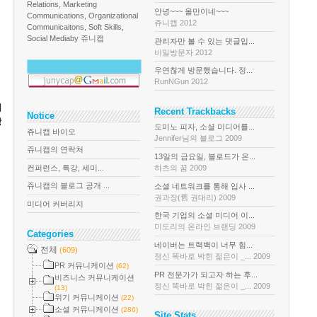
Relations, Marketing
안녕~~~ 올만이네~~~
Communications, Organizational
쥬니캡 2012
Communicaitons, Soft Skills,
Social Media
by 쥬니캡
관리자만 볼 수 있는 댓글입...
비밀방문자 2012
우연찮게 방문했습니다. 정...
RunNGun 2012
에
Recent Trackbacks
Notice
당
도미노 피자, 소셜 미디어를...
쥬니캡 바이오
Jennifer님의 블로그 2009
쥬니캡의 연락처
13일의 금요일, 블로드가 온...
컨퍼런스, 특강, 세미...
하츠의 꿈 2009
쥬니캡의 블로그 공개 ...
소셜 네트워크를 통해 입사 ...
권과장(舊 권대리) 2009
미디어 커버리지
한국 기업의 소셜 미디어 이...
미도리의 온라인 브랜딩 2009
Categories
네이버는 트랙백이 너무 힘...
전체
(609)
정신 똑바로 박힌 젊은이 _... 2009
PR 커뮤니케이션
(62)
PR 전문가가 되고자 하는 후...
비즈니스 커뮤니케이션
정신 똑바로 박힌 젊은이 _... 2009
(13)
위기 커뮤니케이션
(22)
소셜 커뮤니케이션
(286)
Site Stats