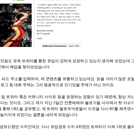
닷컴도 유독 트위터를 통한 유입이 강하게 성장하고 있는지 생각해 보았는데 
문에서 해답을 찾아보았습니다
.
S
피드 주소를 입력하여
,
제 콘텐츠를 유통하고 있는데요
.
읽을 거리가 많은 포
로그 등 대화 주제는 그리 범용적으로 인기있을 주제가 아닌 것이죠
.
 및 트위터 혹은 커뮤니티 사이트 등을 운영하는 경험이 있기 때문에
,
항상 자
많다는 것이죠
.
그리고 제가 지난
2
달간 언론매체와 블로거들 사이에서 핫 이슈
을 통해
URL
을 공유했고
,
제 트위터 팔로우어분들이 이것을 다시
RT
를 해주면
 높이지게 되었다는 결론을 내리게 되었습니다
.
 공유드렸던 수치인데요
.
다시 유입경로 수치
8
위였던 트위터가 이제
3
위로 올