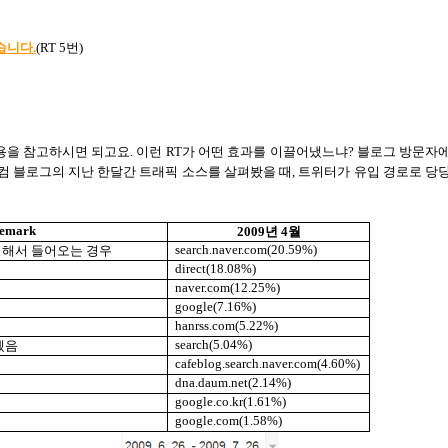
습니다.
(
RT 5
번
)
용을 참고하시면 되고요
.
이런
RT
가 어떤 효과를 이끌어냈느냐
?
블로그 방문자
 블로그의 지난 한달간 트래픽 소스를 살펴봤을 때
,
트위터가 유입 경로로 당
emark
2009
년
4
월
search.naver.com(20.59%)
입해서 들어오는 경우
direct(18.08%)
naver.com(12.25%)
google(7.16%)
hanrss.com(5.22%)
search(5.04%)
겠음
cafeblog.search.naver.com(4.60%)
dna.daum.net(2.14%)
google.co.kr(1.61%)
google.com(1.58%)