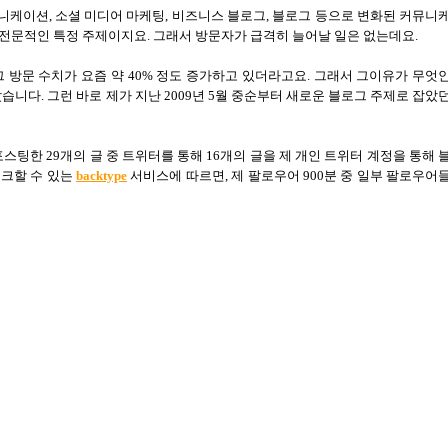
뮤니케이션
,
소셜 미디어 마케팅
,
비즈니스 블로그
,
블로그 등으로 변화된 커뮤니
 전문적인 특정 주제이지요
.
그래서 방문자가 급격히 늘어날 일은 없는데요
.
 방문 수치가 요즘 약
40%
정도 증가하고 있더라고요
.
그래서 그이유가 무엇
았습니다
.
그런 바로 제가 지난
2009
년
5
월 중순부터 새로운 블로그 주제로 잡았
포스팅한
29
개의 글 중 트위터를 통해
16
개의 글을 제 개인 트위터 계정을 통해 
체크할 수 있는
backtype
서비스에 따르면
,
제 팔로우어
900
분 중 일부 팔로우어