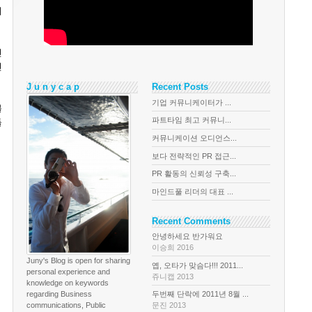
케
인
던
J u n y c a p
Recent Posts
기업 커뮤니케이터가 ...
블
파트타임 최고 커뮤니...
들
커뮤니케이션 오디언스...
보다 전략적인 PR 접근...
PR 활동의 신뢰성 구축...
마인드풀 리더의 대표 ...
Recent Comments
안녕하세요 반가워요
이승희 2016
Juny's Blog is open for sharing
옙, 오타가 맞슴다!!! 2011...
personal experience and
쥬니캡 2013
knowledge on keywords
regarding Business
두번째 단락에 2011년 8월 ...
communications, Public
문진 2013