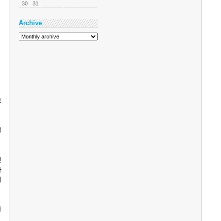
30
31
Archive
그
털
신
가
서
라