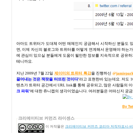
아마도 트위터가 도대체 어떤 매체인지 궁금해서 시작하신 분들도 
면
,
이제 자신의 블로그와 트위터를 어떻게 연계해서 운영해야 하는가
에 관심이 있으실 분들에게 도움이 될만한 정보를 지속적으로 공유하게
테니까요
.
지난
2009
년
7
월
22
일
제이미의
트위터
특강
을 진행하신
@jamiepar
끌어내는 것은 잭팟을 터뜨린 것이다
’
라고 표현한바 있는데요
.
저도
1
텐츠가 트위터 공간에서
URL link
를 통해 공유되고
,
많은 사람들의 이
크 파워
’
에 대한 쥬니캡의 생각이였습니다
.
여러분들은 어떠신지 궁
By Tw
크리에이티브 커먼즈 라이센스
이 저작물은
크리에이티브 커먼즈 코리아 저작자표시-비영