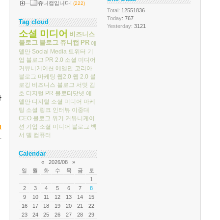
쥬니캡입니다!
(222)
Total
: 12551836
Today
: 767
Tag cloud
Yesterday
: 3121
소셜 미디어
비즈니스
블로그
블로그
쥬니캡
PR
에
델만
Social Media
트위터
기
업 블로그
PR 2.0
소셜 미디어
커뮤니케이션
에델만 코리아
블로그 마케팅
웹2.0
웹 2.0
블
로깅
비즈니스 블로그 서밋
김
호
디지털 PR
블로터닷넷
에
하
델만 디지털
소셜 미디어 마케
팅
소셜 링크
인터뷰
이중대
CEO 블로그
위기 커뮤니케이
션
기업 소셜 미디어
블로그 백
l
서
델 컴퓨터
.
Calendar
«
2026/08
»
일
월
화
수
목
금
토
1
2
3
4
5
6
7
8
9
10
11
12
13
14
15
16
17
18
19
20
21
22
23
24
25
26
27
28
29