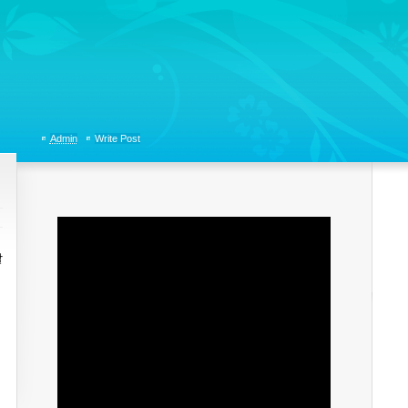
tions, Organizational Communicaitons, Soft Skills, Social Media
Admin
Write Post
말