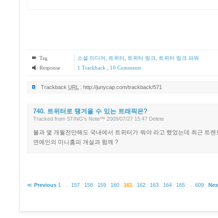
Tag
소셜 미디어
,
트위터
,
트위터 링크
,
트위터 링크 파워
Response
1
Trackback
,
10
Comments
Trackback
URL
:
http://junycap.com/trackback/571
740. 트위터로 땡겨올 수 있는 트래픽은?
Tracked
from
STING's Note™
2009/07/27 15:47
Delete
불과 몇 개월전만해도 국내에서 트위터가 뭐야 라고 했었는데 최근 트랜
연예인의 미니홈피 개설과 함깨 ?
≪
Previous
1
:
...
157
:
158
:
159
:
160
:
161
:
162
:
163
:
164
:
165
:
...
609
:
Nex