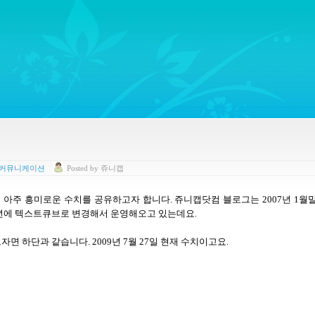
ywords regarding Business communications, Public Relations, Marketing Communica
 커뮤니케이션
Posted
by
쥬니캡
 아주 흥미로운 수치를 공유하고자 합니다
. 쥬니캡닷컴
블로그는
2007
년
1
월
년에 텍스트큐브로 변경해서 운영해오고 있는데요
.
보자면 하단과 같습니다
. 2009
년
7
월
27
일 현재 수치이고요
.