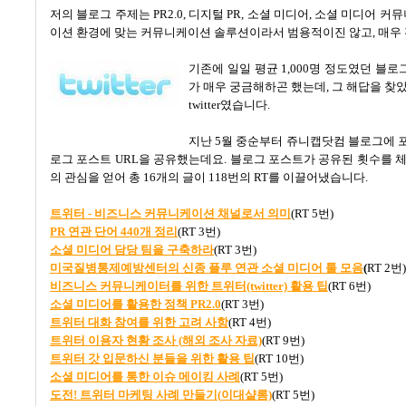
저의 블로그 주제는
PR2.0,
디지털
PR,
소셜 미디어
,
소셜 미디어 커
이션 환경에 맞는 커뮤니케이션 솔루션이라서 범용적이진 않고
,
매우
기존에
일일 평균 1,000
명 정도였던 블로그
가 매우 궁금해하곤 했는데
,
그 해답을 찾
twitter
였습니다
.
지난
5
월 중순부터 쥬니캡닷컴 블로그에 
로그 포스트
URL
을 공유했는데요
.
블로그 포스트가 공유된 횟수를 
의 관심을 얻어 총
16
개의 글이
118
번의
RT
를 이끌어냈습니다
.
트위터 -
비즈니스
커뮤니케이션
채널로서
의미
(RT 5
번
)
PR
연관
단어 440
개
정리
(RT 3
번
)
소셜
미디어
담당
팀을
구축하라
(RT 3
번
)
미국질병통제예방센터의
신종
플루
연관
소셜
미디어
툴
모음
(
RT 2
번
)
비즈니스
커뮤니케이터를
위한
트위터(twitter)
활용
팁
(RT 6
번
)
소셜
미디어를
활용한
정책 PR2.0
(RT 3
번
)
트위터
대화
참여를
위한
고려
사항
(RT 4
번
)
트위터
이용자
현황
조사 (
해외
조사
자료)
(RT 9
번
)
트위터
갓
입문하신
분들을
위한
활용
팁
(RT 10
번
)
소셜
미디어를
통한
이슈
메이킹
사례
(RT 5
번
)
도전!
트위터
마케팅
사례
만들기(
이대샬롬)
(RT 5
번
)