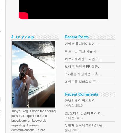
시
로
J u n y c a p
Recent Posts
기업 커뮤니케이터가 ...
파트타임 최고 커뮤니...
먼
커뮤니케이션 오디언스...
보다 전략적인 PR 접근...
PR 활동의 신뢰성 구축...
마인드풀 리더의 대표 ...
Recent Comments
킬
안녕하세요 반가워요
와
이승희 2016
들
Juny's Blog is open for sharing
옙, 오타가 맞슴다!!! 2011...
personal experience and
보
쥬니캡 2013
knowledge on keywords
regarding Business
두번째 단락에 2011년 8월 ...
communications, Public
문진 2013