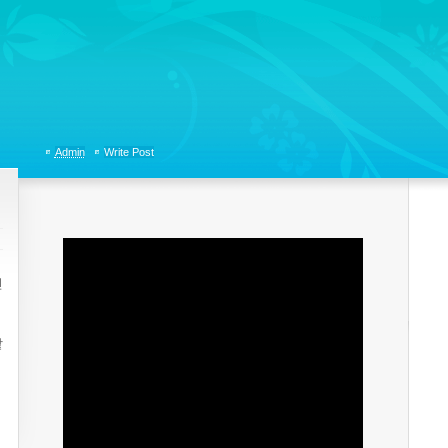
tions, Organizational Communicaitons, Soft Skills, Social Media
Admin
Write Post
진
같