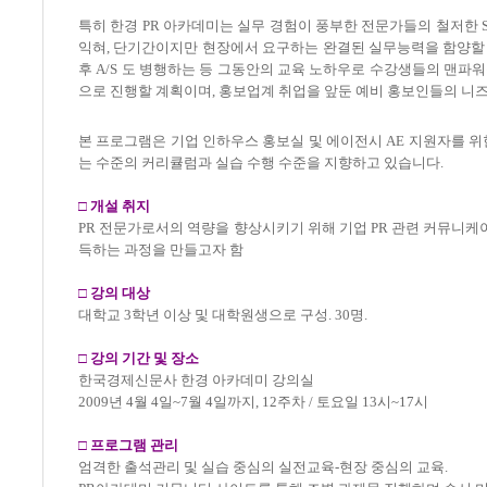
특히 한경 PR 아카데미는 실무 경험이 풍부한 전문가들의 철저한 S
익혀, 단기간이지만 현장에서 요구하는 완결된 실무능력을 함양할 
후 A/S 도 병행하는 등 그동안의 교육 노하우로 수강생들의 맨파
으로 진행할 계획이며, 홍보업계 취업을 앞둔 예비 홍보인들의 니
본 프로그램은 기업 인하우스 홍보실 및 에이전시 AE 지원자를 위한 일
는 수준의 커리큘럼과 실습 수행 수준을 지향하고 있습니다.
□
개설 취지
PR 전문가로서의 역량을 향상시키기 위해 기업 PR 관련 커뮤니
득하는 과정을 만들고자 함
□
강의 대상
대학교 3학년 이상 및 대학원생으로 구성. 30명.
□
강의 기간 및 장소
한국경제신문사 한경 아카데미 강의실
2009년 4월 4일~7월 4일까지, 12주차 / 토요일 13시~17시
□
프로그램 관리
엄격한 출석관리 및 실습 중심의 실전교육-현장 중심의 교육.