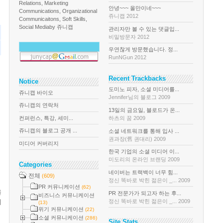
Relations, Marketing
안녕~~~ 올만이네~~~
Communications, Organizational
쥬니캡 2012
Communicaitons, Soft Skills,
Social Media
by 쥬니캡
관리자만 볼 수 있는 댓글입...
비밀방문자 2012
우연찮게 방문했습니다. 정...
RunNGun 2012
Recent Trackbacks
Notice
도미노 피자, 소셜 미디어를...
쥬니캡 바이오
Jennifer님의 블로그 2009
쥬니캡의 연락처
13일의 금요일, 블로드가 온...
컨퍼런스, 특강, 세미...
하츠의 꿈 2009
쥬니캡의 블로그 공개 ...
소셜 네트워크를 통해 입사 ...
권과장(舊 권대리) 2009
미디어 커버리지
한국 기업의 소셜 미디어 이...
미도리의 온라인 브랜딩 2009
Categories
네이버는 트랙백이 너무 힘...
전체
(609)
정신 똑바로 박힌 젊은이 _... 2009
PR 커뮤니케이션
(62)
을
PR 전문가가 되고자 하는 후...
비즈니스 커뮤니케이션
정신 똑바로 박힌 젊은이 _... 2009
기
(13)
위기 커뮤니케이션
(22)
소셜 커뮤니케이션
(286)
Site Stats