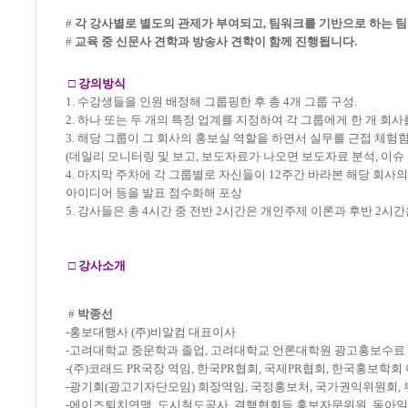
#
각 강사별로 별도의 관제가 부여되고, 팀워크를 기반으로 하는 
#
교육 중 신문사 견학과 방송사 견학이 함께 진행됩니다.
□
강의방식
1. 수강생들을 인원 배정해 그룹핑한 후 총 4개 그룹 구성.
2. 하나 또는 두 개의 특정 업계를 지정하여 각 그룹에게 한 개 회
3. 해당 그룹이 그 회사의 홍보실 역할을 하면서 실무를 근접 체험
(데일리 모니터링 및 보고, 보도자료가 나오면 보도자료 분석, 이슈 
4. 마지막 주차에 각 그룹별로 자신들이 12주간 바라본 해당 회사
아이디어 등을 발표 점수화해 포상
5. 강사들은 총 4시간 중 전반 2시간은 개인주제 이론과 후반 2시
□
강사소개
#
박종선
-홍보대행사 (주)비알컴 대표이사
-고려대학교 중문학과 졸업, 고려대학교 언론대학원 광고홍보수료
-(주)코래드 PR국장 역임, 한국PR협회, 국제PR협회, 한국홍보학
-광기회(광고기자단모임) 회장역임, 국정홍보처, 국가권익위원회, 
-에이즈퇴치연맹, 도시철도공사, 결핵협회등 홍보자문위원, 동아일