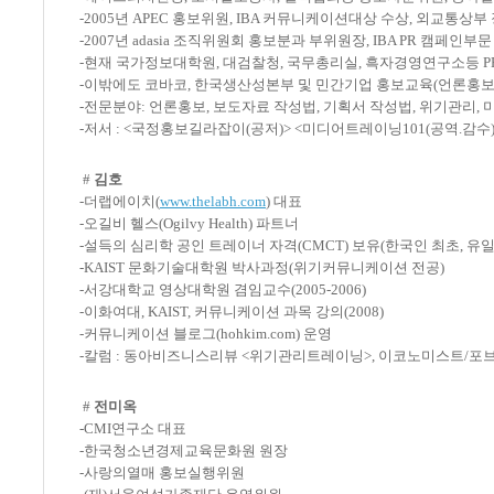
-2005년 APEC 홍보위원, IBA 커뮤니케이션대상 수상, 외교통상부
-2007년 adasia 조직위원회 홍보분과 부위원장, IBA PR 캠페인부
-현재 국가정보대학원, 대검찰청, 국무총리실, 흑자경영연구소등 P
-이밖에도 코바코, 한국생산성본부 및 민간기업 홍보교육(언론홍보
-전문분야: 언론홍보, 보도자료 작성법, 기획서 작성법, 위기관리,
-저서 : <국정홍보길라잡이(공저)> <미디어트레이닝101(공역.감수)
#
김호
-더랩에이치(
www.thelabh.com
) 대표
-오길비 헬스(Ogilvy Health) 파트너
-설득의 심리학 공인 트레이너 자격(CMCT) 보유(한국인 최초, 유일
-KAIST 문화기술대학원 박사과정(위기커뮤니케이션 전공)
-서강대학교 영상대학원 겸임교수(2005-2006)
-이화여대, KAIST, 커뮤니케이션 과목 강의(2008)
-커뮤니케이션 블로그(hohkim.com) 운영
-칼럼 : 동아비즈니스리뷰 <위기관리트레이닝>, 이코노미스트/포브스
#
전미옥
-CMI연구소 대표
-한국청소년경제교육문화원 원장
-사랑의열매 홍보실행위원