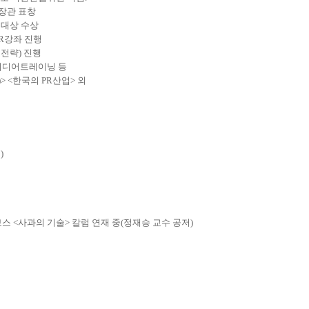
 장관 표창
문 대상 수상
R강좌 진행
전략) 진행
 미디어트레이닝 등
> <한국의 PR산업> 외
)
 <사과의 기술> 칼럼 연재 중(정재승 교수 공저)