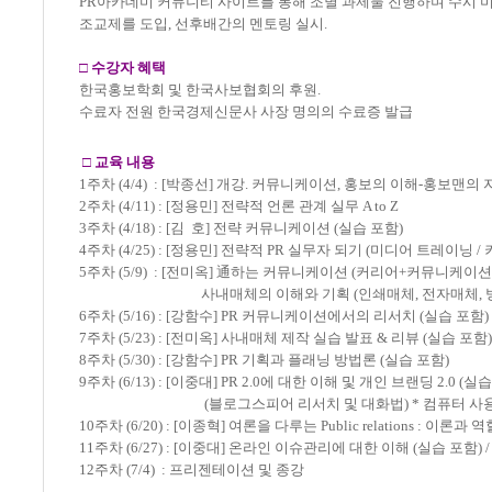
PR아카데미 커뮤니티 사이트를 통해 조별 과제물 진행하며 수시 미팅
조교제를 도입, 선후배간의 멘토링 실시.
□
수강자 혜택
한국홍보학회 및 한국사보협회의 후원.
수료자 전원 한국경제신문사 사장 명의의 수료증 발급
□
교육 내용
1주차 (4/4) : [박종선] 개강. 커뮤니케이션, 홍보의 이해-홍보맨의 
2주차 (4/11) : [정용민] 전략적 언론 관계 실무 A to Z
3주차 (4/18) : [김 호] 전략 커뮤니케이션 (실습 포함)
4주차 (4/25) : [정용민] 전략적 PR 실무자 되기 (미디어 트레이닝 
5주차 (5/9) : [전미옥] 通하는 커뮤니케이션 (커리어+커뮤니케이
사내매체의 이해와 기획 (인쇄매체, 전자매체, 방송
6주차 (5/16) : [강함수] PR 커뮤니케이션에서의 리서치 (실습 포함)
7주차 (5/23) : [전미옥] 사내매체 제작 실습 발표 & 리뷰 (실습 포함)
8주차 (5/30) : [강함수] PR 기획과 플래닝 방법론 (실습 포함)
9주차 (6/13) : [이중대] PR 2.0에 대한 이해 및 개인 브랜딩 2.0 (실
(블로그스피어 리서치 및 대화법) * 컴퓨터 사
10주차 (6/20) : [이종혁] 여론을 다루는 Public relations : 이론과 
11주차 (6/27) : [이중대] 온라인 이슈관리에 대한 이해 (실습 포함
12주차 (7/4) : 프리젠테이션 및 종강