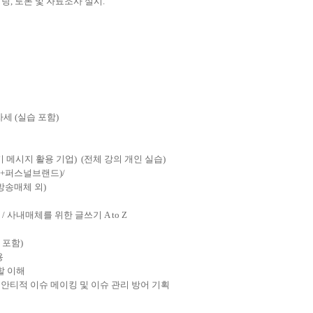
, 토론 및 자료조사 실시.
자세 (실습 포함)
/ 키 메시지 활용 기업) (전체 강의 개인 실습)
션+퍼스널브랜드)/
매체 외)
 / 사내매체를 위한 글쓰기 A to Z
습 포함)
용
역할 이해
) / 안티적 이슈 메이킹 및 이슈 관리 방어 기획