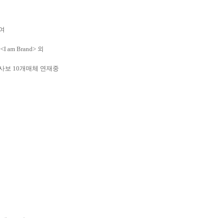
참여
m Brand> 외
/사보 10개매체 연재중