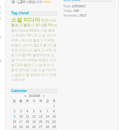
쥬니캡입니다!
(222)
Total
: 12553922
을
Today
: 440
사
Tag cloud
Yesterday
: 2413
정
소셜 미디어
비즈니스
블로그
블로그
쥬니캡
PR
에
델만
Social Media
기업 블로
그
트위터
PR 2.0
소셜 미디어
받
커뮤니케이션
블로그 마케팅
에델만 코리아
웹2.0
웹 2.0
블
로깅
비즈니스 블로그 서밋
김
호
디지털 PR
블로터닷넷
소
셜 미디어 마케팅
에델만 디지
체
털
CEO 블로그
소셜 링크
이
중대
인터뷰
기업 소셜 미디어
소셜링크
델 컴퓨터
위기 커뮤
니케이션
Calendar
«
2026/08
»
일
월
화
수
목
금
토
1
2
3
4
5
6
7
8
9
10
11
12
13
14
15
16
17
18
19
20
21
22
23
24
25
26
27
28
29