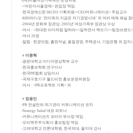
-(재)서울여성가족재단 운영위원.
-<어린이서울경제> 편집장 역임.
-한국경제신문 HiCEO 기획위원/<CEO커뮤니케이션> 주임교수
-KBS라디오 ‘전미옥의 지금은 자기경영시대’ 외 여러 매체 패널 
-2004년 문화부 장관상, 2005년 여성가족부 장관상 수상
-저서 : <위대한 리더처럼 말하라><일하면서 책쓰기><팀장브랜드><I a
-저서 20권
-칼럼 : 한경닷컴, 출판저널, 품질경영, 주택공사, 기업은행 외 잡지
#
이종혁
-광운대학교 미디어영상학부 교수
-한국홍보학회 연구이사
-한국PR협회 상임이사
-국제구호기구 월드비전 홍보운영위원장
-저서 : <PR프로젝트 기획> 외
#
정용민
-PR 컨설턴트/위기관리 커뮤니케이션 코치
-Strategy Salad 대표 파트너
-커뮤니케이션즈 코리아 부사장 역임.
-오비맥주주식회사 홍보팀장 역임.
-고려대학교 언론대학원, 한국외대, 을지대 강사