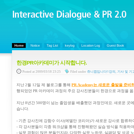
Interactive Dialogue &
PR 2.0
Juny's Blog is open for sharing personal experience and knowledge on ke
Home
Notice
Tag List
keylog
Location Log
Guest Book
한경PR아카데미가 시작합니다.
Posted
at 2009/03/18 23:25
Filed
under
쥬니캡입니다!/강의, 기사 및 기
지난
2
월
12
일 제 블로그를 통해
PR Academy
는
새로운
출발을
준비
행되었던
PR
아카데미 과정의 주요 강사진분들이 한경으로 과정을 
지난
8
년간
500
명이 넘는 졸업생을 배출했던 과정인데요
.
새로운 곳에
습니다
.
- 기존 강사진에 강함수 이사
(
에델만 코리아
)
가 새로운 강사로 합류하
- 각 강사분들이 각종 워크샵을 통해 진행해왔던 실습 방식을 적용하
- 실무 경험이 많은 분들인지라, 다양한 실무 노하우, 실패담 및 성공 