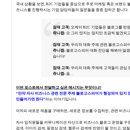
국내 상황을 보면
, B2C
기업들을 중심으로 주로 마케팅 혹은 브랜드 
즈니스를 진행하시는 기업 담당자들의 질문들을 종종 접하곤 합니다
.
잠재 고객
:
오케이
B2C
기업들은 블로그를 런칭
쥬니캡
:
모 그리 맍지는 않지만 조금씩 발견되
잠재 고객
:
우리의 대화 주제 관련 블로고스피
쥬니캡
:
블로고스피어 대화 진단을 해봐야 알
습니다!
잠재 고객
:
우리의 대화 주제에 고객들이 관심
쥬니캡:
음…
이번 포스트에서 전달하고 싶은 메시지는 무엇이냐
?
“
만약 자사 비즈니스 관련 전문 주제 블로고스피어가 형성되어 있지 
만들어가면 된다
”
라는 이야기입니다
.
어차피 새로운 제품을 구매하든
,
새로운 정보를 수집하든
,
관련 비즈니
자사 임직원들을 커뮤니케이션 자산으로 비즈니스 블로그 운영을 꾸
검색
,
이미지 검색
,
동영상 검색
,
웹문서 검색에 반영이 될 것이고
,
양질