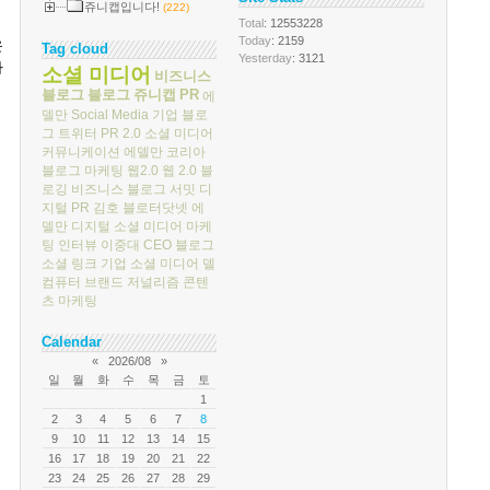
쥬니캡입니다!
(222)
Total
: 12553228
Today
: 2159
운
Tag cloud
Yesterday
: 3121
하
소셜 미디어
비즈니스
블로그
블로그
쥬니캡
PR
에
델만
Social Media
기업 블로
그
트위터
PR 2.0
소셜 미디어
커뮤니케이션
에델만 코리아
블로그 마케팅
웹2.0
웹 2.0
블
로깅
비즈니스 블로그 서밋
디
지털 PR
김호
블로터닷넷
에
델만 디지털
소셜 미디어 마케
팅
인터뷰
이중대
CEO 블로그
소셜 링크
기업 소셜 미디어
델
컴퓨터
브랜드 저널리즘
콘텐
츠 마케팅
Calendar
«
2026/08
»
일
월
화
수
목
금
토
1
2
3
4
5
6
7
8
9
10
11
12
13
14
15
16
17
18
19
20
21
22
23
24
25
26
27
28
29