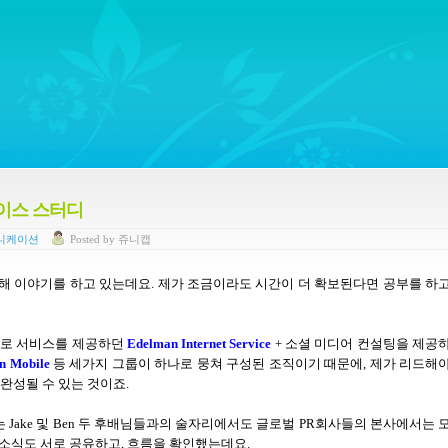
ywords regarding Business communications, Public Relations, Marketing Communica
 케이스 스터디
니케이션
Posted
by
쥬니캡
해 이야기를 하고 있는데요
.
제가 조금이라도 시간이 더 확보된다면 공부를 하
로 서비스를 제공하던
Edelman Internet Service
+
소셜 미디어 컨설팅을 제공
n Mobile
등 세가지 그룹이 하나로 뭉쳐 구성된 조직이기 때문에
,
제가 리드해
완성될 수 있는 것이죠
.
는
Jake
및
Ben
두 후배님들과의 술자리에서도 글로벌
PR
회사들의 본사에서는 
소식도 서로 공유하고, 흐름을 확인했는데요.