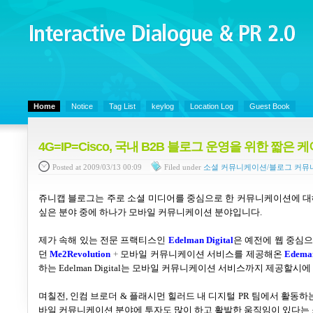
Interactive Dialogue &
PR 2.0
Juny's Blog is open for sharing personal experience and knowledge on ke
Home
Notice
Tag List
keylog
Location Log
Guest Book
4G=IP=Cisco, 국내 B2B 블로그 운영을 위한 짧은
Posted
at 2009/03/13 00:09
Filed
under
소셜 커뮤니케이션/블로그 커뮤
쥬니캡 블로그는 주로 소셜 미디어를 중심으로 한 커뮤니케이션에 대
싶은 분야 중에 하나가 모바일 커뮤니케이션 분야입니다.
제가 속해 있는 전문 프랙티스인
Edelman Digital
은
예전에 웹 중심으
던
Me2Revolution
+
모바일 커뮤니케이션 서비스를 제공해온
Edema
하는
Edelman Digital
는 모바일 커뮤니케이션 서비스까지 제공할시에 
며칠전, 인컴 브로더
&
플래시먼 힐러드 내 디지털
PR
팀에서 활동하
바일 커뮤니케이션 분야에 투자도 많이 하고 활발한 움직임이 있다는 