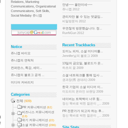
이
Relations, Marketing
안녕~~~ 올만이네~~~
Communications, Organizational
쥬니캡 2012
Communicaitons, Soft Skills,
Social Media
by 쥬니캡
관리자만 볼 수 있는 댓글입...
비밀방문자 2012
우연찮게 방문했습니다. 정...
RunNGun 2012
Recent Trackbacks
Notice
도미노 피자, 소셜 미디어를...
쥬니캡 바이오
Jennifer님의 블로그 2009
쥬니캡의 연락처
13일의 금요일, 블로드가 온...
컨퍼런스, 특강, 세미...
하츠의 꿈 2009
쥬니캡의 블로그 공개 ...
소셜 네트워크를 통해 입사 ...
권과장(舊 권대리) 2009
미디어 커버리지
한국 기업의 소셜 미디어 이...
미도리의 온라인 브랜딩 2009
Categories
네이버는 트랙백이 너무 힘...
전체
(609)
정신 똑바로 박힌 젊은이 _... 2009
PR 커뮤니케이션
(62)
PR 전문가가 되고자 하는 후...
비즈니스 커뮤니케이션
정신 똑바로 박힌 젊은이 _... 2009
(13)
l
위기 커뮤니케이션
(22)
가
소셜 커뮤니케이션
(286)
Site Stats