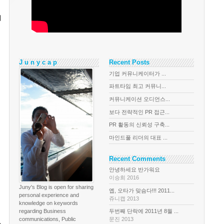
이
J u n y c a p
Recent Posts
기업 커뮤니케이터가 ...
파트타임 최고 커뮤니...
커뮤니케이션 오디언스...
보다 전략적인 PR 접근...
PR 활동의 신뢰성 구축...
마인드풀 리더의 대표 ...
Recent Comments
안녕하세요 반가워요
이승희 2016
Juny's Blog is open for sharing
옙, 오타가 맞슴다!!! 2011...
personal experience and
쥬니캡 2013
knowledge on keywords
regarding Business
두번째 단락에 2011년 8월 ...
communications, Public
문진 2013