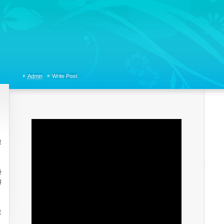
tions, Organizational Communicaitons, Soft Skills, Social Media
Admin
Write Post
고
하
야
모