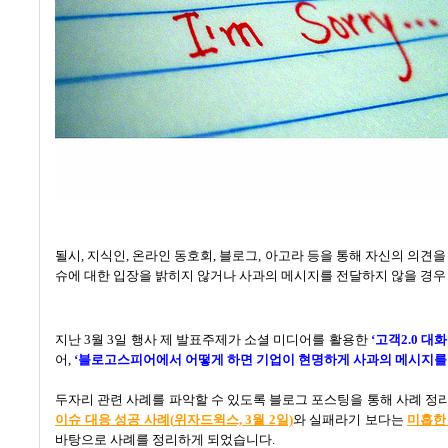
될시
,
지식인
,
온라인 동호회
,
블로그
,
아고라 등을 통해 자신의 의견을
슈에 대한 입장을 밝히지 않거나 사과의 메시지를 전달하지 않을 경우
지난
3
월
3
일 행사 제 발표주제가 소셜 미디어를 활용한
‘
고객
2.0
대화
어
,
‘
블로고스피어에서 어떻게 하면 기업이 현명하게 사과의 메시지를 
두자리 관련 사례를 파악할 수 있도록 블로그 포스팅을 통해 사례 정
이슈
대응
성공
사례(
위자드윅스, 3
월 2
일)
와 실패라기 보다는
미흡한
바탕으로 사례를 정리하게 되었습니다.