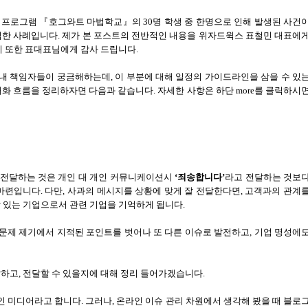
터 프로그램 『호그와트 마법학교』의
30
명 학생 중 한명으로 인해 발생된 사건
력한 사례입니다. 제가 본 포스트의 전반적인 내용을 위자드윅스 표철민 대표에
이 또한 표대표님에게 감사 드립니다.
내 책임자들이 궁금해하는데, 이 부분에 대해 일정의 가이드라인을 삼을 수 있
대화 흐름을 정리하자면 다음과 같습니다
. 자세한 사항은 하단 more를 클릭하시
 전달하는 것은 개인 대 개인 커뮤니케이션시
‘
죄송합니다
’
라고 전달하는 것보
 마련입니다
.
다만
,
사과의 메시지를 상황에 맞게 잘 전달한다면
,
고객과의 관계
 있는 기업으로서 관련 기업을 기억하게 됩니다
.
 문제 제기에서 지적된 포인트를 벗어나 또 다른 이슈로 발전하고
,
기업 명성에
발하고
,
전달할 수 있을지에 대해 정리 들어가겠습니다
.
인 미디어라고 합니다
.
그러나
,
온라인 이슈 관리 차원에서 생각해 봤을 때 블로