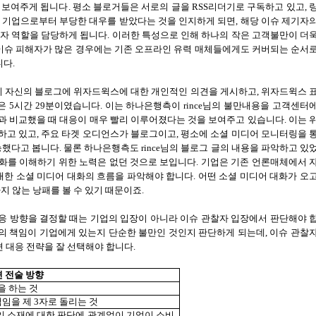
 보여주게 됩니다
.
평소 블로거들은 서로의 글을
RSS
리더기로 구독하고 있고
,
 기업으로부터 부당한 대우를 받았다는 것을 인지하게 되면
,
해당 이슈 제기자
자 역할을 담당하게 됩니다
.
이러한 특성으로 인해 하나의 작은 고객불만이 더
이슈 피해자가 많은 경우에는 기존 오프라인 유력 매체들에게도 커버되는 순서
니다
.
 자신의 블로그에 위자드윅스에 대한 개인적인 의견을 게시하고
,
위자드윅스 
은
5
시간
29
분이였습니다
.
이는 하나은행측이
rince
님의 불만내용을 고객센터
과 비교했을 때 대응이 매우 빨리 이루어졌다는 것을 보여주고 있습니다
.
이는 
하고 있고
,
주요 타겟 오디언스가 블로그이고
,
평소에 소셜 미디어 모니터링을 
능했다고 봅니다
.
물론 하나은행측도
rince
님의 블로그 글의 내용을 파악하고 있
화를 이해하기 위한 노력은 없던 것으로 보입니다
.
기업은 기존 언론매체에서 
대한 소셜 미디어 대화의 흐름을 파악해야 합니다
.
어떤 소셜 미디어 대화가 오
지 않는 낭패를 볼 수 있기 때문이죠
.
응 방향을 결정할 때는 기업의 입장이 아니라 이슈 관찰자 입장에서 판단해야 
제의 책임이 기업에게 있는지 단순한 불만인 것인지 판단하게 되는데
,
이슈 관찰
 대응 전략을 잘 선택해야 합니다
.
 전술 방향
을 하는 것
책임을 제
3
자로 돌리는 것
임 소재에 대한 판단에 관계없이 기업이 소비