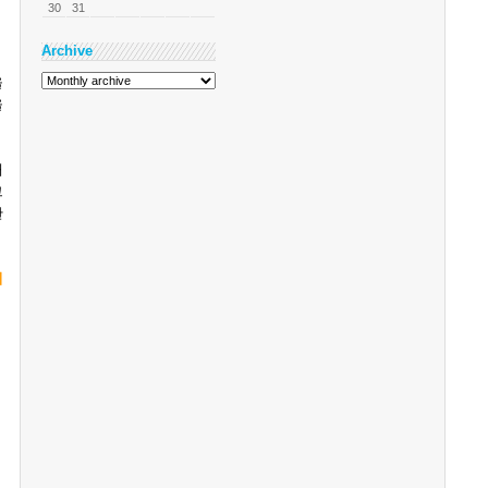
30
31
Archive
을
을
때
그
한
지