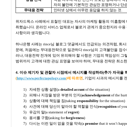
자의 불만에 기본적인 관심만 표명하거나 단순
무대응 전략
인터넷 상에서 아무런 응답을 하지 않는 것
.
위자드윅스 사례에서 표철민 대표는 자사의 마케팅 활동의 미흡함에
취했습니다
.
온라인 서비스 업체로서 블로거 관계가 중요한지라 수용
사항이라 생각됩니다
.
하나은행 사례는
rince
님 블로그 댓글에서도 언급되는 의견처럼
,
회사
문에
,
처음에는 무대응전략으로 일관하다
rince
님의 고객불만을 접수
러나
,
대응전략 전개에 있어 유의해야 할 사항은 기업의 책임성이 그
범위까지 고객에 대한 관심 표명을 보여야 하며
,
무대응 전략은 최소한
4.
이슈 제기자 및 관찰자 시점에서 메시지를 작성하라
(
추가 자극을 
(
http://www.perfectapology.com
)
에 따르면
,
기업이 사과의 메시지를 
1)
자세한 상황 설명
(a
detailed accunt
of the situation)
2)
피해나 지장을 받은 부분의 인지
(
acknowledgement
of the hur
3)
상황에 대해 책임을 짐
(taking
responsibility
for the situation)
4)
사건에 대해 당신이 맡아야 할 역할을 인식
(
recognition
of your
5)
유감의 말
(a statement of
regret
)
6)
용서를 구함
(asking for
forgiveness
)
7)
다시는 이런 일이 없을 것을 약속
(a
promise
that it won’t happ