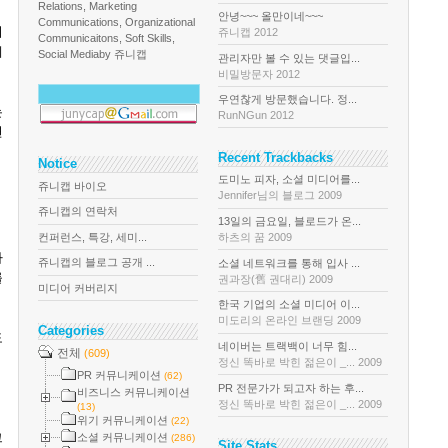
Relations, Marketing
안녕~~~ 올만이네~~~
Communications, Organizational
이
쥬니캡 2012
Communicaitons, Soft Skills,
게
Social Media
by 쥬니캡
관리자만 볼 수 있는 댓글입...
비밀방문자 2012
우연찮게 방문했습니다. 정...
는
RunNGun 2012
면
Recent Trackbacks
Notice
도미노 피자, 소셜 미디어를...
쥬니캡 바이오
Jennifer님의 블로그 2009
쥬니캡의 연락처
13일의 금요일, 블로드가 온...
컨퍼런스, 특강, 세미...
하츠의 꿈 2009
다
쥬니캡의 블로그 공개 ...
소셜 네트워크를 통해 입사 ...
를
권과장(舊 권대리) 2009
미디어 커버리지
한국 기업의 소셜 미디어 이...
미도리의 온라인 브랜딩 2009
Categories
도
네이버는 트랙백이 너무 힘...
전체
(609)
정신 똑바로 박힌 젊은이 _... 2009
PR 커뮤니케이션
(62)
PR 전문가가 되고자 하는 후...
비즈니스 커뮤니케이션
정신 똑바로 박힌 젊은이 _... 2009
(13)
위기 커뮤니케이션
(22)
그
소셜 커뮤니케이션
(286)
Site Stats