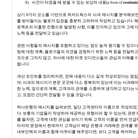
8)
사건이 터졌을 때 받을 수 있는 보상의 내용
(a form of
restituti
상기
8
가지 요소를 기반으로 위자드윅스의 사과 메시지를 분석해보
를 받아들이는 블로거 입장을 충분히 고려하여 작성하고 있습니다
.
해
로젝트의 미흡한 진행으로 발생한 사항
,
이를 인지하고 있으며 그에 대
노력 등을 전달하고 있습니다
.
관련 사항들의 메시지를 포함하고 있다는 점도 높게 평가할 수 있으
팅에 대한 계획
,
블로거들의 의견을 경청하기 위한 노력 등을 전달하
것으로 그치지 않고
,
자사에 대한 타겟 오디언스들의 관심과 이해를 
됩니다
.
개선 포인트를 정리하자면
,
전체 내용이 다소 길게 작성되었다는 점
며
,
사과의 메시지가 본문 곳곳에 다소 중복되어 있는데 이는 사과해야
한 노력
,
앞으로의 계획
,
고객과의 관계를 소중하게 생각하고 있다는 내
고
,
요점만 간단히 전달할 수 있을 것입니다
.
하나은행의 메시지를 살펴보면
,
일단 고객센터의 이름으로 작성되었
다
.
보통의 기업들이 작성하여 제공하는 유형이라 할 수 있는데
,
관련 
를 들자면
,
고객에 대한 관심을 보이기 위해 고객의 이름을 먼저 언급
마지막 문장에서 현재까지 고객님이 해당 은행과 거래해온 관계를 
내부인력의 이름과 함께 마무리를 해주었다면
,
보다 고객을 케어하는