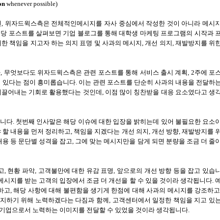
on
whenever possible)
면
,
위자드윅스측은 전체적인메시지를 자사 중심에서 작성한 것이 아니라 메시
당 포스트를 살펴보면 기업 블로그를 통해 대학생 마케팅 프로그램의 시작과 
한 책임을 지고자 하는 의지 표명 및 사과의 메시지
,
개선 의지
,
재발방지를 위
나
,
무엇보다도 위자드윅스측은 관련 포스트를 통해 서비스 출시 계획
, 2
주에 포
고 있다는 점이 흥미롭습니다
.
이는 관련 포스트를 단순히 사과의 내용을 전달하
이끌어내는 기회로 활용했다는 것인데
,
이점 많이 칭찬받을 대응 요소였다고 생
입니다
.
첫번째 인사말은 해당 이슈에 대한 입장을 밝히는데 있어 불필요한 요소
 할 내용을 먼저 정리하고
,
책임을 지겠다는 개선 의지
,
개선 방향
,
재발방지를 
용 등 문단별 성격을 잡고
,
그에 맞는 메시지만을 담게 되면 분량을 조금 더 줄
고
,
현황 파악
,
고객불만에 대한 유감 표명
,
앞으로의 개선 방향 등을 잡고 있습
메시지를 받는 고객의 입장에서 조금 더 개선을 할 수 있을 것이라 생각됩니다
.
하고
,
해당 사항에 대해 불편함을 생기게 한점에 대해 사과의 메시지를 강조하
유지하기 위해 노력하겠다는 다짐과 함께
,
고객센터에서 일정한 책임을 지고 있
 기업으로서 노력하는 이미지를 전달할 수 있었을 것이라 생각됩니다
.