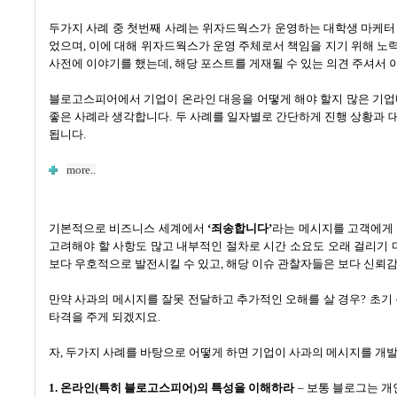
두가지 사례 중 첫번째 사례는 위자드웍스가 운영하는 대학생 마케
었으며
,
이에 대해 위자드웍스가 운영 주체로서 책임을 지기 위해 노
사전에 이야기를 했는데, 해당 포스트를 게재될 수 있는 의견 주셔서 
블로고스피어에서 기업이 온라인 대응을 어떻게 해야 할지 많은 기업
좋은 사례라 생각합니다.
두 사례를 일자별로 간단하게 진행 상황과 
됩니다.
more..
기본적으로 비즈니스 세계에서
‘
죄송합니다
’
라는 메시지를 고객에게
고려해야 할 사항도 많고 내부적인 절차로 시간 소요도 오래 걸리기
보다 우호적으로 발전시킬 수 있고
,
해당 이슈 관찰자들은 보다 신뢰감
만약 사과의 메시지를 잘못 전달하고 추가적인 오해를 살 경우
?
초기
타격을 주게 되겠지요
.
자
,
두가지 사례를 바탕으로 어떻게 하면 기업이 사과의 메시지를 개
1.
온라인
(
특히 블로고스피어
)
의 특성을 이해하라
–
보통 블로그는 개