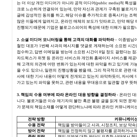
는 더 이상 개인 미디어가 아니라 공적 미디어
(public media)
적 특성을
크로 느슨하게 연결되어 있는데
,
만약 자신과 관계가 구축된 블로거가
글에 감성적인 동의를 하고
,
해당 이슈를 추가적으로 증폭시키는 조력
많은 이들에게 알려지고
,
온라인 매체의 보도가 잇따르고
,
만약 해당 
진행되기 때문에 기업은 블로고스피어의 특성에 대한 이해가 필요합
2.
소셜 미디어 모니터링을 통해 고객의 대화를 파악하라
–
이종범님이
철민 대표가
1
번째 사과의 메시지를 댓글로 게재하는데 소요된 시간
접수하고
,
답변 이메일을 받는데 소요된 시간이
8
일 정도 걸렸다는 점
자드윅스가 위젯 등 온라인 서비스와 개인화 홈페이지 서비스를 제공
해 고객의 의견에 어떤 변화가 있는지에 대한 파악을 하고 있기에 가
을 수도 있으나
,
일련의 진행상황을 봤을 때
,
그리 적극적으로 관련 대
사에 대한 기사 내용이 어떻게 전개되고 있는지 파악하듯이
,
자사에 
가고 있는지 파악을 못하고
,
관련 내용을 무대응으로 일관할 경우 뜻하
3.
책임의 수용 여부에 따라 온라인 대응 방향을 결정하라
-
온라인 대
니다
.
블로거들은 이슈 제기자의 불만 혹은 불평 글을 읽게 되면 문
가 문제의 책임소재를 어떻게 판단하느냐에 따라 온라인 커뮤니케이션
전략 방향
커뮤니케이션
수용 전략
책임을 받아들이고 사과
,
시정조치
,
보상 약속
방어 전략
책임을 인정하지 않고 불평자를 공격하거나 
중립 전략
책임 여부에 대한 판단이 모호한 상태에서 책