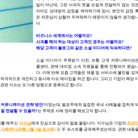
일이 아닌데
,
그런 사과의 뜻을 손쉽게 전달하지 않는 것
아마도 상대방의 감정을 케어하기에 앞서
,
본인의 감정 
은 자존심이 상할까 두려워하기 때문이지 않을까 생각됩
다.
비즈니스 세계에서는 어떨까요
?
사과를 해야 하는 대상이 고객인 경우는 어떨까요
?
해당 고객이 블로그와 같은 소셜 미디어에 익숙하다면
?
소셜 미디어가 주목받기 이전, 보통 고객 커뮤니케이션
콜센터
,
판매 대리점 소속 직원들을 통해 진행되어 왔습
다. 이에 반해
요즘 고객들은 제품 및 서비스에 불만을 갖
 적극적으로 개진하고 동시에 이슈 메이킹을 하곤 합니다
.
그리고 기업이 해당 
 관련 이슈는 또 다른 방향으로 증폭되곤 합니다.
 커뮤니케이션 전략 방안
’
이였는데
,
발표주제와 밀접한 국내 사례들을 접하게 
잘 전달할 수 있을까
?
는 주제로 사례 정리를 해보고자 합니다
.
리를 해주신
이수님
에게 진심으로 감사의 말씀 올립니다
.
이수님은 기업의
온라
사례(
하나은행, 3
월 5
일
포스팅)
등
두 포스트를 공유해주셨는데요
.
관련 내용