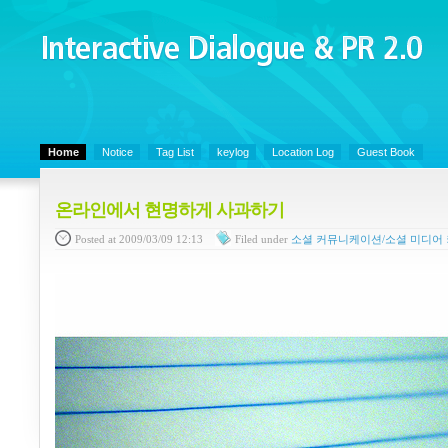
Interactive Dialogue &
PR 2.0
Juny's Blog is open for sharing personal experience and knowledge on ke
Home
Notice
Tag List
keylog
Location Log
Guest Book
온라인에서 현명하게 사과하기
Posted
at 2009/03/09 12:13
Filed
under
소셜 커뮤니케이션/소셜 미디어