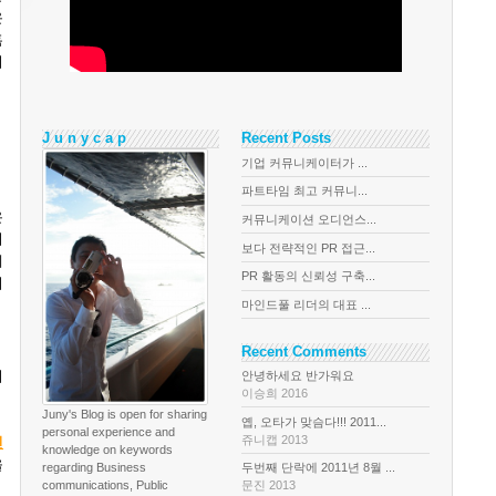
은
혹
니
J u n y c a p
Recent Posts
기업 커뮤니케이터가 ...
파트타임 최고 커뮤니...
은
커뮤니케이션 오디언스...
니
보다 전략적인 PR 접근...
게
PR 활동의 신뢰성 구축...
이
마인드풀 리더의 대표 ...
Recent Comments
되
안녕하세요 반가워요
이승희 2016
Juny's Blog is open for sharing
옙, 오타가 맞슴다!!! 2011...
personal experience and
쥬니캡 2013
인
knowledge on keywords
을
regarding Business
두번째 단락에 2011년 8월 ...
communications, Public
문진 2013