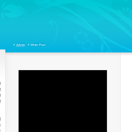
tions, Organizational Communicaitons, Soft Skills, Social Media
Admin
Write Post
방
학
활
각
이
들
운