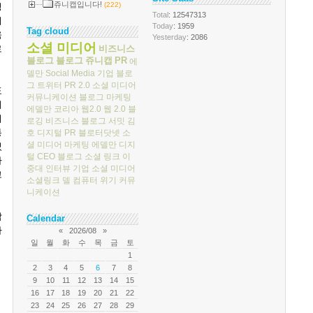
쥬니캡입니다!
(222)
링
Total
: 12547313
의
Today
: 1959
Tag cloud
욱
Yesterday
: 2086
소셜 미디어
로
비즈니스
블로그
블로그
쥬니캡
PR
에
델만
Social Media
기업 블로
그
트위터
PR 2.0
소셜 미디어
표
커뮤니케이션
블로그 마케팅
에
에델만 코리아
웹2.0
웹 2.0
블
위
로깅
비즈니스 블로그 서밋
김
통
호
디지털 PR
블로터닷넷
소
셜 미디어 마케팅
에델만 디지
었
털
CEO 블로그
소셜 링크
이
자
중대
인터뷰
기업 소셜 미디어
고
소셜링크
델 컴퓨터
위기 커뮤
니케이션
합
Calendar
자
«
2026/08
»
일
월
화
수
목
금
토
1
2
3
4
5
6
7
8
9
10
11
12
13
14
15
16
17
18
19
20
21
22
23
24
25
26
27
28
29