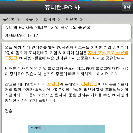
쥬니캡-PC 사랑 인터뷰, '기업 블로그의 중요성'
검색
글목록
댓글
트랙백
방명록
쥬니캡-PC 사랑 인터뷰, '기업 블로그의 중요성'
2008/07/01 14:12
오늘 아침 제가 인터뷰를 했던 PC사랑과 기고문을 커버한 기업 & 미디어
2권의 잡지가 도착했네요. 기업 & 미디어 칼럼은
지난 포스트로 공유해
드렸고
, PC사랑 7월호에 나온 인터뷰 기사 전문을 이미지로 공유합니다.
인터뷰 기사 제목은 '기업 블로그의 중요성'이고, PR과 블로그에 대한 내용
이 정리되어 있습니다. 눈가의 주름이 매우 느끼하게 보이네요. ㅎㅎ
참고로, 태터앤컴퍼니의
꼬날님
과 프레인의
김편집님
이 PR 블로거로서
저와 함께 소개가 되었네요. PR 분야에 관심이 많으신 학생 후배님들에게
조금이라도 도움이 되었으면 합니다. 좋은 인터뷰 기회를 주신 PC사랑의
황재선 기자님 감사 드립니다!
건승!