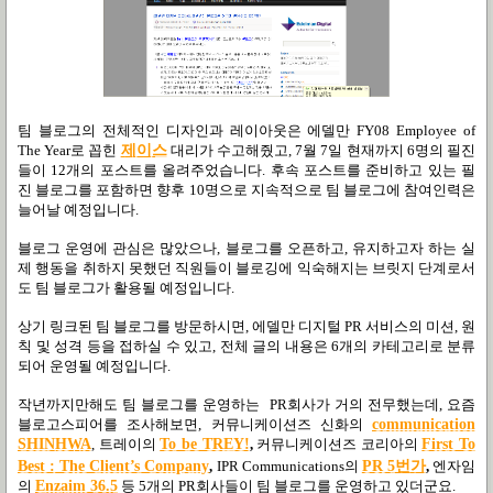
팀 블로그의 전체적인 디자인과 레이아웃은 에델만 FY08 Employee of
The Year로 꼽힌
제이스
대리가 수고해줬고, 7월 7일 현재까지 6명의 필진
들이 12개의 포스트를 올려주었습니다. 후속 포스트를 준비하고 있는 필
진 블로그를 포함하면 향후 10명으로 지속적으로 팀 블로그에 참여인력은
늘어날 예정입니다.
블로그 운영에 관심은 많았으나, 블로그를 오픈하고, 유지하고자 하는 실
제 행동을 취하지 못했던 직원들이 블로깅에 익숙해지는 브릿지 단계로서
도 팀 블로그가 활용될 예정입니다.
상기 링크된 팀 블로그를 방문하시면, 에델만 디지털 PR 서비스의 미션, 원
칙 및 성격 등을 접하실 수 있고, 전체 글의 내용은 6개의 카테고리로 분류
되어 운영될 예정입니다.
작년까지만해도 팀 블로그를 운영하는 PR회사가 거의 전무했는데, 요즘
블로고스피어를 조사해보면, 커뮤니케이션즈 신화의
communication
SHINHWA
, 트레이의
To be TREY!
,
커뮤니케이션즈 코리아의
First To
번
가
Best : The Client’s Company
,
IPR Communications의
PR 5
,
엔자임
의
Enzaim 36.5
등 5개의 PR회사들이 팀 블로그를 운영하고 있더군요.