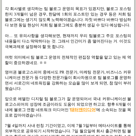
각 회사별로 생각하는 팀 블로그 운영의 목표가 있겠지만, 블로그 포스팅
한지 3개월이 넘은 경우, 한달에 1회의 포스트만 있는 경우 등은 저희 팀
블로그에는 생기지 않도록 노력해야겠습니다. 자칫 바쁘다 바쁘다 방심하
다 보면 동일 현상이 저희 팀 블로그에도 충분히 생길 수 있다 예상됩니다.
아.... 또 유의사항을 생각해보면, 현재까지 우리 팀블로그 주요 포스팅의
내용들이 다소 딱딱하다는 것. 그래서 인간미가 좀 떨어진다는 거. 이것도
극복과제로 설정해야 할 듯 합니다.
여럿 의미에서 팀 블로그 운영의 전체적인 편집장 역할을 맡고 있는 제 역
할이 중요하겠네요. ㅎㅎ
영어권 블로고스피어 중에서도 PR 전문가, 마케팅 전문가, 비즈니스 커뮤
니케이션 전문가 등 다양한 전문가들이 회사차원으로 팀 블로그를 운영하
면서 서로간의 네트워킹을 강화하는 모습을 많이 보게 되면, 참 많이 부러
웠습니다.
앞으로 에델만 디지털 팀 블로그가 잘 운영되어서 국내 커뮤니케이션 블
로고스피어의 성장에 조금이라도 도움이 되었으면 하고요. 향후 6개월 이
내에 블로그 연합 네트워크 미디어인 '
태터앤미디어
'에 소속되는 것을 목
표로 잡아야겠습니다.
7월 4일까지 사내 런칭 기간이였고, 이제 7월 5일부터 메타사이트를 통해
외부적으로 공유되기 시작하였습니다. 7일 월요일에 회사 출근하면 팀 블