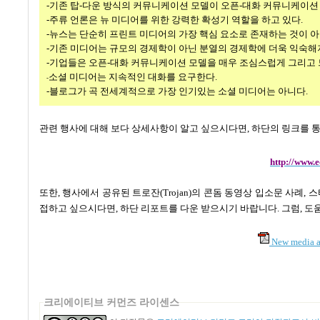
-
기존 탑
-
다운 방식의 커뮤니케이션 모델이 오픈
-
대화 커뮤니케이션
-주류 언론은 뉴 미디어를 위한 강력한 확성기 역할을 하고 있다
.
-뉴스는 단순히 프린트 미디어의 가장 핵심 요소로 존재하는 것이 
-기존 미디어는 규모의 경제학이 아닌 분열의 경제학에 더욱 익숙해
-기업들은 오픈
-
대화 커뮤니케이션 모델을 매우 조심스럽게 그리고 
소셜 미디어는 지속적인 대화를 요구한다.
-
-블로그가 곡 전세계적으로 가장 인기있는 소셜 미디어는 아니다.
관련 행사에 대해 보다 상세사항이 알고 싶으시다면
,
하단의 링크를 통
http://www
또한
,
행사에서 공유된 트로잔(Trojan)의 콘돔 동영상 입소문 사례
접하고 싶으시다면
,
하단 리포트를 다운 받으시기 바랍니다
.
그럼
,
도
New media a
크리에이티브 커먼즈 라이센스