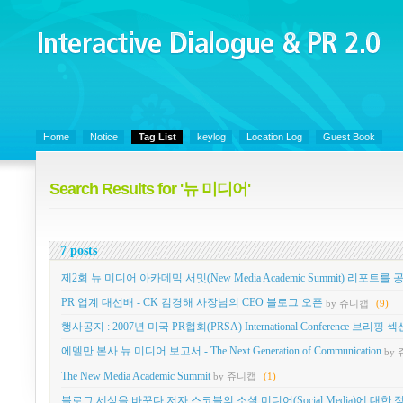
Interactive Dialogue &
PR 2.0
Juny's Blog is open for sharing personal experience and knowledge on ke
Home
Notice
Tag List
keylog
Location Log
Guest Book
Search Results for '뉴 미디어'
7 posts
제2회 뉴 미디어 아카데믹 서밋(New Media Academic Summit) 리포트
PR 업계 대선배 - CK 김경해 사장님의 CEO 블로그 오픈
by 쥬니캡
(9)
행사공지 : 2007년 미국 PR협회(PRSA) International Conference 브리핑 섹
에델만 본사 뉴 미디어 보고서 - The Next Generation of Communication
by
The New Media Academic Summit
by 쥬니캡
(1)
블로그 세상을 바꾸다 저자 스코블의 소셜 미디어(Social Media)에 대한 