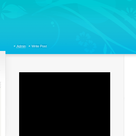
tions, Organizational Communicaitons, Soft Skills, Social Media
Admin
Write Post