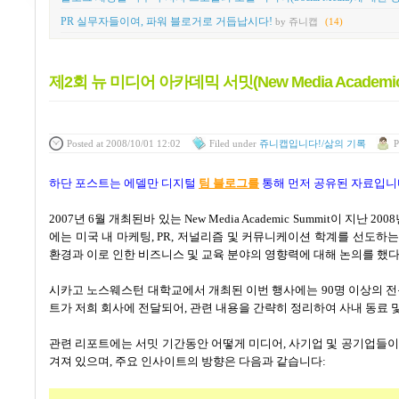
PR 실무자들이여, 파워 블로거로 거듭납시다!
by 쥬니캡
(14)
제2회 뉴 미디어 아카데믹 서밋(New Media Academ
Posted
at 2008/10/01 12:02
Filed
under
쥬니캡입니다!/삶의 기록
P
하단 포스트는 에델만 디지털
팀 블로그를
통해 먼저 공유된 자료입니다
2007
년
6
월 개최된바 있는
New Media Academic Summit
이 지난
2008
에는 미국 내 마케팅
, PR,
저널리즘 및 커뮤니케이션 학계를 선도하는
환경과 이로 인한 비즈니스 및 교육 분야의 영향력에 대해 논의를 했
시카고 노스웨스턴 대학교에서 개최된 이번 행사에는
90
명 이상의 
트가 저희 회사에 전달되어, 관련 내용을 간략히 정리하여 사내 동료 
관련 리포트에는 서밋 기간동안 어떻게 미디어
,
사기업 및 공기업들이
겨져 있으며
,
주요 인사이트의 방향은 다음과 같습니다
: