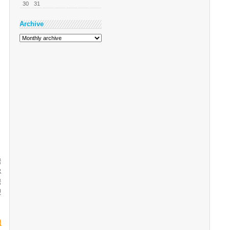
30
31
Archive
국
R
국
했
생