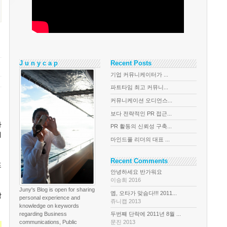
J u n y c a p
Recent Posts
기업 커뮤니케이터가 ...
파트타임 최고 커뮤니...
커뮤니케이션 오디언스...
보다 전략적인 PR 접근...
사
PR 활동의 신뢰성 구축...
어
마인드풀 리더의 대표 ...
Recent Comments
포
안녕하세요 반가워요
이승희 2016
Juny's Blog is open for sharing
옙, 오타가 맞슴다!!! 2011...
담
personal experience and
쥬니캡 2013
knowledge on keywords
regarding Business
두번째 단락에 2011년 8월 ...
communications, Public
문진 2013