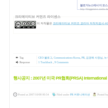
블로거뉴스에서 이 포스
http://bloggernews.media.d
크리에이티브 커먼즈 라이센스
이 저작물은
크리에이티브 커먼즈 코리아 저작자표시-비영
Tag
CEO 블로그
,
Communications Korea
,
PR
,
김경해 사장님
,
뉴
Response
1
Trackback
,
9
Comments
행사공지 : 2007년 미국 PR협회(PRSA) Internationa
Posted
at 2007/10/08 00:54
Filed
under
PR 커뮤니케이션
Posted
b