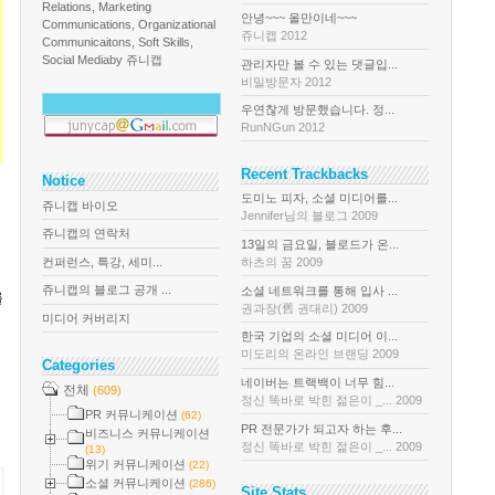
Relations, Marketing
안녕~~~ 올만이네~~~
Communications, Organizational
쥬니캡 2012
Communicaitons, Soft Skills,
Social Media
by 쥬니캡
관리자만 볼 수 있는 댓글입...
비밀방문자 2012
우연찮게 방문했습니다. 정...
RunNGun 2012
Recent Trackbacks
Notice
도미노 피자, 소셜 미디어를...
쥬니캡 바이오
Jennifer님의 블로그 2009
쥬니캡의 연락처
13일의 금요일, 블로드가 온...
컨퍼런스, 특강, 세미...
하츠의 꿈 2009
쥬니캡의 블로그 공개 ...
소셜 네트워크를 통해 입사 ...
를
권과장(舊 권대리) 2009
미디어 커버리지
한국 기업의 소셜 미디어 이...
미도리의 온라인 브랜딩 2009
Categories
네이버는 트랙백이 너무 힘...
전체
(609)
정신 똑바로 박힌 젊은이 _... 2009
PR 커뮤니케이션
(62)
PR 전문가가 되고자 하는 후...
비즈니스 커뮤니케이션
정신 똑바로 박힌 젊은이 _... 2009
(13)
위기 커뮤니케이션
(22)
소셜 커뮤니케이션
(286)
Site Stats