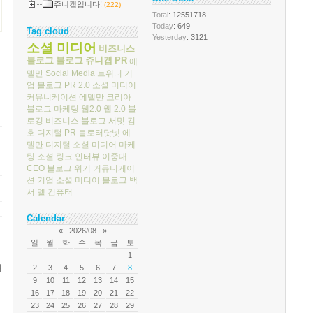
쥬니캡입니다!
(222)
Total
: 12551718
Today
: 649
Tag cloud
Yesterday
: 3121
소셜 미디어
비즈니스
블로그
블로그
쥬니캡
PR
에
델만
Social Media
트위터
기
업 블로그
PR 2.0
소셜 미디어
커뮤니케이션
에델만 코리아
블로그 마케팅
웹2.0
웹 2.0
블
로깅
비즈니스 블로그 서밋
김
호
디지털 PR
블로터닷넷
에
델만 디지털
소셜 미디어 마케
팅
소셜 링크
인터뷰
이중대
CEO 블로그
위기 커뮤니케이
션
기업 소셜 미디어
블로그 백
서
델 컴퓨터
Calendar
«
2026/08
»
일
월
화
수
목
금
토
1
해
2
3
4
5
6
7
8
9
10
11
12
13
14
15
16
17
18
19
20
21
22
23
24
25
26
27
28
29