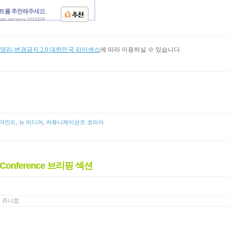
트를 추천해주세요.
aum.net/news/1010208
리-변경금지 2.0 대한민국 라이센스
에 따라 이용하실 수 있습니다.
 마인드
,
뉴 미디어
,
커뮤니케이션즈 코리아
l Conference 브리핑 섹션
y
쥬니캡