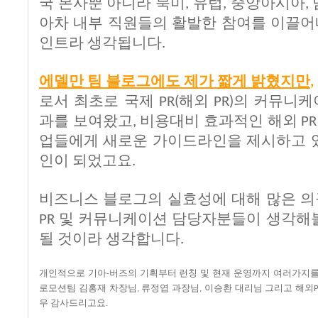
국
본사뿐
아니라
북미
유럽
중앙아시아
,
,
,
아차
내부
직원들의
활발한
참여를
이끌어
인트라
생각됩니다
.
에델만
팀
블로그에도
제가
짧게
밝혔지만
,
로서
최초로
국제
해외
의
커뮤니케
PR(
PR)
과를
보여왔고
비용대비
효과적인
해외
,
P
업들에게
새로운
가이드라인을
제시하고
인이
되었고요
.
비즈니스
블로그의
실효성에
대해
많은
의
및
커뮤니케이션
담당자분들이
생각해
PR
될
것이라
생각합니다
.
개인적으로
기아
버즈의
기획부터
런칭
및
현재
운영까지
여러가지
-
로모션팀
김홍재
차장님
류정엽
과장님
이승환
대리님
그리고
해외
,
,
우
감사드리고요
.