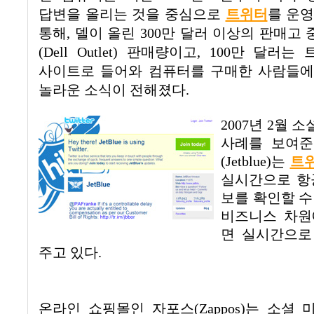
답변을 올리는 것을 중심으로
트위터
를 운
통해
,
델이 올린
300
만 달러 이상의 판매고 
(Dell Outlet)
판매량이고
, 100
만 달러는 
사이트로 들어와 컴퓨터를 구매한 사람들에
놀라운 소식이 전해졌다
.
2007
년
2
월 소
사례를 보여준
(Jetblue)
는
트
실시간으로 항
보를 확인할 수
비즈니스 차원
면 실시간으로
주고 있다
.
온라인 쇼핑몰인 자포스
(Zappos)
는 소셜 