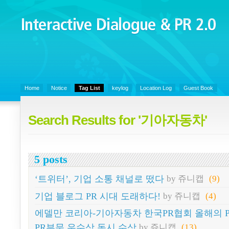
Interactive Dialogue &
PR 2.0
Juny's Blog is open for sharing personal experience and knowledge on k
Communicaitons, Soft Skills, Social Media
Home
Notice
Tag List
keylog
Location Log
Guest Book
Search Results for '기아자동차'
5 posts
‘트위터’, 기업 소통 채널로 떴다
by 쥬니캡
(9)
기업 블로그 PR 시대 도래하다!
by 쥬니캡
(4)
에델만 코리아-기아자동차 한국PR협회 올해의 
PR부문 우수상 동시 수상
by 쥬니캡
(13)