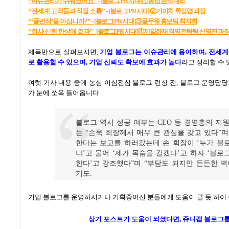
“
이슈관리가
쉬워졌어요” -
[
블로그
PR
시대]①
농심
현석
대리
“
전세계
고객들과
직접
소통” -
[
블로그 PR
시대]②
기아차
류정엽
과장
“‘
풀반장’
을
아십니까?” -
[
블로그 PR
시대]③
풀무원
홍보팀
최지희
“
회사
신뢰
향상에
효과” -
[
블로그 PR
시대]④
제일화재
경영전략팀
신영진
과
제목만으로 살펴보시면
,
기업 블로그는 이슈관리에 용이하며
,
전세계
로 활용할 수 있으며
,
기업 신뢰도 확보에 효과가 높다
라고 정리할 수
여럿 기사 내용 중에 농심 이심전심 블로그 런칭 전
,
블로그 운영담당
가 눈에 쏘옥 들어옵니다
.
블로그 역시 성공 여부는
CEO
등 경영층의 지
는
“
손욱 회장께서 매우 큰 관심을 갖고 있다
”
며
한다는 보고를 하러갔는데 손 회장이
‘
누가 블
냐
’
고 물어
‘
제가 목숨을 걸겠다
’
고 하자
‘
블로그
한다
’
고 강조했다
”
며
“
부담도 되지만 든든한 빽
기도
.
기업 블로그를 운영하시거나 기획중이신 분들에게 도움이 클 듯 하여
상기 포스트가 도움이 되셨다면,
쥬니캡 블로그