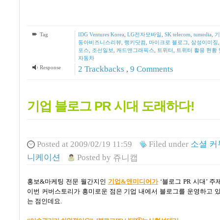
Tag
IDG Ventures Korea
,
LG전자모바일
,
SK telecom
,
tumedia
,
기
동아비즈니스리뷰
,
랭키닷컴
,
마이크로 블로그
,
삼성이미징
포스
,
조선일보
,
캐드앤그래픽스
,
트위터
,
트위터 활용 현황 
자동차
Response
2
Trackbacks
,
9
Comments
기업 블로그 PR 시대 도래하다!
Posted
at 2009/02/19 11:59
Filed
under
소셜 커
니케이션
Posted
by
쥬니캡
홍보
&
마케팅 전문 월간지인
기
업&
앤
미
디어
가
‘
블로그
PR
시대
’
주
이번 커버스토리가 흥미로운 점은 기업 내에서 블로그를 운영하고 
는 점인데요
.