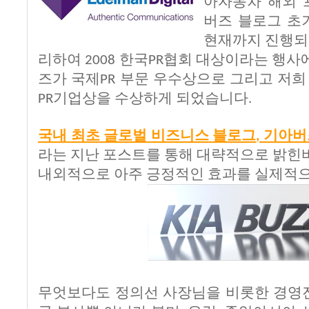
아자동차
해외
버즈
블로그
초
현재까지
진행되
리하여
한국
협회
대상이라는
행사
2008
PR
즈가
국제
부문
우수상으로
그리고
저희
PR
기업상을
수상하게
되었습니다
PR
.
국내
최초
글로벌
비즈니스
블로그
기아버
,
라는 지난
포스트를
통해
대략적으로
밝힌
내외적으로
아주
긍정적인
효과를
실제적
무엇보다도
정의선
사장님을
비롯한
경영