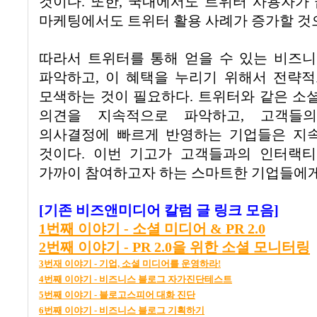
것이다
.
또한
,
국내에서도 트위터 사용자가 
마케팅에서도 트위터 활용 사례가 증가할 것
따라서 트위터를 통해 얻을 수 있는 비즈
파악하고
,
이 혜택을 누리기 위해서 전략적
모색하는 것이 필요하다
.
트위터와 같은 소
의견을 지속적으로 파악하고
,
고객들
의사결정에 빠르게 반영하는 기업들은 지
것이다
.
이번 기고가 고객들과의 인터랙티
가까이 참여하고자 하는 스마트한 기업들에게
[기존 비즈앤미디어 칼럼 글 링크 모음]
1
번째
이야기 -
소셜
미디어 & PR 2.0
2
번째
이야기 - PR 2.0
을
위한
소셜
모니터링
3
번재
이야기 -
기업,
소셜
미디어를
운영하라!
4
번째
이야기 -
비즈니스
블로그
자가진단테스트
5
번째
이야기 -
블로고스피어
대화
진단
6
번째
이야기
-
비즈니스
블로그
기획하기