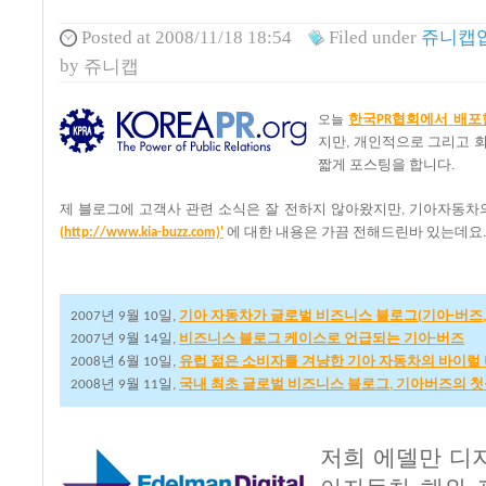
Posted
at 2008/11/18 18:54
Filed
under
쥬니캡입
by
쥬니캡
한국
협회에서
배포
오늘
PR
지만
개인적으로
그리고
,
짧게
포스팅을
합니다
.
제
블로그에
고객사
관련
소식은
잘
전하지
않아왔지만
기아자동차
,
에
대한
내용은
가끔
전해드린바
있는데요
(
http://www.kia-buzz.com)'
.
년
월
일
기아
자동차가
글로벌
비즈니스
블로그
기아
버즈
2007
9
10
,
(
-
년
월
일
비즈니스
블로그
케이스로
언급되는
기아
버즈
2007
9
14
,
-
년
월
일
유럽
젊은
소비자를
겨냥한
기아
자동차의
바이럴
2008
6
10
,
년
월
일
국내
최초
글로벌
비즈니스
블로그
기아버즈의
첫
2008
9
11
,
,
저희 에델만 디