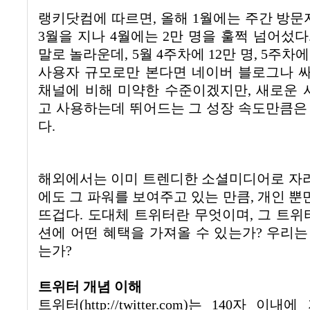
랭키닷컴에 따르면
,
올해
1
월에는 주간 방문
3
월을 지나
4
월에는
2
만 명을 훌쩍 넘어섰다
말로 놀라운데
, 5
월
4
주차에
12
만 명
, 5
주차에
사용자 규모로만 본다면 네이버 블로그나 
채널에 비해 미약한 수준이겠지만
,
새로운 
고 사용하는데 뛰어드는 그 성장 속도만큼은 
다
.
해외에서는 이미 트렌디한 소셜미디어로 자
에도 그 파워를 보여주고 있는 만큼
,
개인 뿐
뜨겁다
.
도대체 트위터란 무엇이며
,
그 트위
션에 어떤 혜택을 가져올 수 있는가
?
우리는
는가
?
트위터 개념 이해
트위터
(http://twitter.com)
는
140
자 이내에