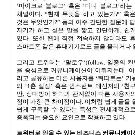
‘
마이크로 블로그
’
혹은
‘
미니 블로그
’
라는
채널이다
. “
현재 무엇을 하고 있는가
?”
혹
것은 무엇인가
?”
등의 아주 간단한 질문에 
자기가 하고 싶은 말을 짧고 간단하게
,
쉽게
있다
.
또한 웹에 직접 접속하지 않더라도
스마트폰 같은 휴대기기로도 글을 올리거나 
그리고 트위터는
‘
팔로우
’(follow,
일종의 컨
을 중심으로 커뮤니케이션이 이뤄지는데
,
이
리고 공유하는 다른 사용자를
‘
뒤따르는
’
기
의
‘1
촌 설정
’
혹은 인스턴트 메신저의
‘
친
만
,
상대방이 허락과 관계없이 다른 사용자
점이 가장 큰 차이점이다
.
이처럼 쉽게 글을 
쉽게 구독할 수 있다는 특성은 전세계적으
증폭되는 중요한 요인으로 작용하고 있다
.
트위터로 얻을 수 있는 비즈니스 커뮤니케이