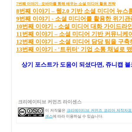
7
번째
이야기 -
오바마를
통해
배우는
소셜
미디어
활용
전략
8
번
째
이
야기
–
웹2.0
기
반
소
셜
미
디어
뉴
스
9번째 이야기 - 소셜 미디어를 활용한 위기
10번째 이야기 - 소셜 미디어 대화 가이드라
11
번
째
이
야기
–
소
셜
미
디어
기
반
커
뮤
니
케
12
번
째
이
야기
–
소
셜
미
디어
담
당
팀
을
구
축
13번째 이야기 - '트위터' 기업 소통 채널로 
상기 포스트가 도움이 되셨다면, 쥬니캡 
크리에이티브 커먼즈 라이센스
이 저작물은
크리에이티브 커먼즈 코리아 저작자표시
센스
에 따라 이용하실 수 있습니다.