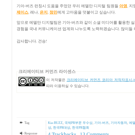
기아
버즈
런칭시
도움을
주었던
우리
에델만
디지털
팀원들
아영
지
-
,
제이스
레나
은지
정민
에게
고마움을
덧붙이고
싶습니다
,
,
,
.
앞으로
에델만
디지털팀은
기아
버즈와
같이
소셜
미디어를
활용한
실
-
경험을
국내
커뮤니케이션
업계와
나누도록
노력하겠습니다
많이들
.
감사합니다
건승
.
!
크리에이티브 커먼즈 라이센스
이 저작물은
크리에이티브 커먼즈 코리아 저작자표시-비
따라 이용하실 수 있습니다.
Tag
Kia-BUZZ
,
국제PR부문 우수상
,
기아-버즈
,
기아자동차
,
에델
상
,
한국PR대상
,
한국PR협회
Response
4
Trackbacks
,
13
Comments