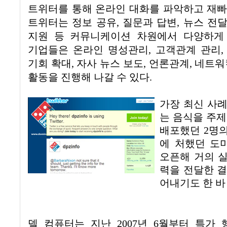
트위터를 통해 온라인 대화를 파악하고 재
트위터는 정보 공유
,
질문과 답변
,
뉴스 전
지원 등 커뮤니케이션 차원에서 다양하게
기업들은 온라인 명성관리
,
고객관계 관리
기회 확대
,
자사 뉴스 보도
,
언론관계
,
네트워
활동을 진행해 나갈 수 있다
.
가장 최신 사
는 음식을 주제
배포했던
2
명의
에 처했던 
오
픈해 거의 
력을 전달한 
어내기도 한 바
델 컴퓨터는 지난
2007
년
6
월부터 특가 