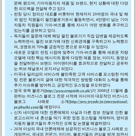
문해 왔으며, 기아자동차의 제품 및 브랜드, 현지 상황에 대한 다양
한 피드백을 전달해 주고 있다.
런칭 당시 정의선 대표를 비롯하여 현재까지 20여명의 국내 및 해
외 법인 직원들이 필진블로거로서 활동하면서, 4만명이 넘는 기아
자동차 직원들이 기아-버즈를 통해 자사가 어떤 변화를 추구하고
있는지를 공유하고 있다.
독자들의 질문에 대해 해당 필진 블로거가 직접 답변을 제공하도록
노력하면서, 필진 브로거에 대한 신뢰관계를 구축하고자 노력했으
며, 코멘트의 70%를 긍정적인 톤으로 유지할 수 있었다.
새로운 모델의 런칭 시점에 맞추어 기아-버즈를 통해 새로운 차량
모델에 대한 핵심 메시지와 함께 다양한 제품 정보, 이미지, 동영상
을 전달하면서 브랜드 아이덴티티를 효과적으로 전달하고 공유하
는 허브 채널로서 포지셔닝 되었다.
미국내 딜러샵의 서비스에 불만족한 고객 서비스를 포스팅한 마케
팅 전문 블로거의 글에 대한 적극적인 쌍방향 대화의 노력을 통해
추가 이슈화를 방어하고, 긍정적인 포스팅을 유도하였다.
영국 유력 블로거(
http://www.zenguide.co.uk/
)가 2008년 11월에 출
판하는 비즈니스 블로그 전문 서적에 아시아의 대표적인 비즈니스
블로그 사례로 소개(
http://new-trends-in-international-
pr.pbwiki.com
)될 예정이다.
신차 네이밍에 대한 언론매체의 사실과 다른 정보 전달로 인한 블
로고스피어 내 혼선을 막기 위한 정정 포스팅을 게재하여, 영어권
자동차 블로거들의 추가적인 오해 및 논쟁을 해결하였다.
20개 이상의 국내 언론매체에 성공적인 비즈니스 블로그 사례로 소
개되면서, 국내외 전문가, 미디어, 블로거들의 관심을 받게 되면서