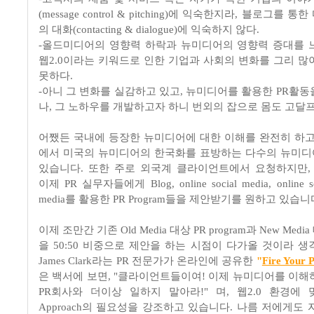
(message control & pitching)에 익숙한지라, 블로그를
의 대화(contacting & dialogue)에 익숙하지 않다.
-올드미디어의 영향력 하락과 뉴미디어의 영향력 증대를 
웹2.0이라는 키워드로 인한 기업과 사회의 변화를 그리 많
못하다.
-아니 그 변화를 실감하고 있고, 뉴미디어를 활용한 PR활동
나, 그 노하우를 개발하고자 하니 번외의 잡으로 몸도 고달프
어쨌든 국내에 등장한 뉴미디어에 대한 이해를 완전히 하고
에서 미국의 뉴미디어의 한국화를 표방하는 다수의 뉴미
있습니다. 또한 주로 외국계 클라이언트에서 요청하지만
이제 PR 실무자들에게 Blog, online social media, online soc
media를 활용한 PR Program들을 제안받기를 원하고 있습니
이제 조만간 기존 Old Media 대상 PR program과 New Media 
을 50:50 비중으로 제안을 하는 시점이 다가올 것이라 생
James Clark라는 PR 전문가가 온라인에 공유한
"
Fire Your 
은 백서에 보면, "클라이언트들이여! 이제 뉴미디어를 이해
PR회사와 더이상 일하지 말아라!" 며, 웹2.0 환경에 
Approach의 필요성을 강조하고 있습니다. 나름 저에게도