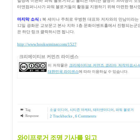
빌딩에 이른바 '파워 블로거'라고 불리는 네티즌 글쟁이 50여명이 
터앤컴퍼니사가 파워 블로거들의 활동을 지원하기 위해 마련한 행사였다.
마지막 소식 :
북 세미나 주최로 우병현 대표와 저자와의 만남이라는 행
12일 광화문 교보문고 본사 지하 1층 문화이벤트홀에서 진행되는군
은 하단 링크 클릭하시면 됩니다.
http://www.bookseminar.com/1527
크리에이티브 커먼즈 라이센스
이 저작물은
크리에이티브 커먼즈 코리아 저작자표시-비
대한민국 라이센스
에 따라 이용하실 수 있습니다.
Tag
소셜 미디어
,
시티즌 마케터
,
태터앤미디어
,
파워 블로거
Response
2
Trackbacks
,
6
Comments
와이프로거 조명 기사를 읽고