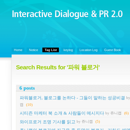
Interactive Dialogue &
PR 2.0
Juny's Blog is open for sharing personal experience and knowledge on k
Organizational Communicaitons, Soft Skills, Social Media
Home
Notice
Tag List
keylog
Location Log
Guest Book
Search Results for '파워 블로거'
6 posts
파워블로거, 블로그를 논하다 - 그들이 말하는 성공비결
b
캡
(10)
시티즌 마케터 북 소개 & 사람들이 메시지다
by 쥬니캡
(6)
와이프로거 조명 기사를 읽고
by 쥬니캡
(5)