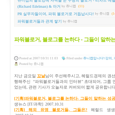
쥬니캡의 블로깅에 자극을 준 두명의 블로거 - 리차드 에
(Richard Edelman) & 아거
by 쥬니캡
(11)
PR 실무자들이여, 파워 블로거로 거듭납시다!
by 쥬니캡
(1
파워블로거들과 관계 쌓기
by 쥬니캡
파워블로거, 블로그를 논하다 - 그들이 말하
Posted
at 2007/10/31 11:03
Filed
under
쥬니캡입니다!/강의, 
Posted
by
쥬니캡
지난 금요일
꼬날
님이 주선해주시고, 헤럴드경제의 권선
행해주신 “파워블로거들과의 인터뷰” 초대되어, 그룹 
었는데, 관련 기사가 오늘자로 커버되어 짧게 공유합니다
[기획]파워블로거, 블로그를 논하다- 그들이 말하는 성
생뉴스 [IT/과학] 2007.10.31
[기획] 해외 유명 블로거들, 그들은?
헤럴드 생생뉴