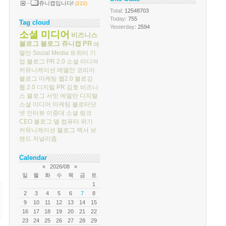
쥬니캡입니다!
(222)
Total
: 12548703
Today
: 755
Tag cloud
Yesterday
: 2594
소셜 미디어
비즈니스
블로그
블로그
쥬니캡
PR
에
델만
Social Media
트위터
기
업 블로그
PR 2.0
소셜 미디어
커뮤니케이션
에델만 코리아
블로그 마케팅
웹2.0
블로깅
웹 2.0
디지털 PR
김호
비즈니
스 블로그 서밋
에델만 디지털
소셜 미디어 마케팅
블로터닷
넷
인터뷰
이중대
소셜 링크
CEO 블로그
델 컴퓨터
위기
커뮤니케이션
블로그 백서
브
랜드 저널리즘
Calendar
«
2026/08
»
일
월
화
수
목
금
토
1
2
3
4
5
6
7
8
9
10
11
12
13
14
15
16
17
18
19
20
21
22
23
24
25
26
27
28
29