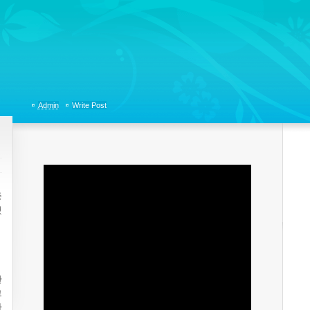
tions, Organizational Communicaitons, Soft Skills, Social Media
Admin
Write Post
종
했
관
그
다