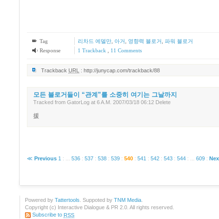
Tag
리차드 에델만
,
아거
,
영향력 블로거
,
파워 블로거
Response
1
Trackback
,
11
Comments
Trackback
URL
:
http://junycap.com/trackback/88
모든 블로거들이 “관계”를 소중히 여기는 그날까지
Tracked
from
GatorLog at 6 A.M.
2007/03/18 06:12
Delete
援
≪
Previous
1
:
...
536
:
537
:
538
:
539
:
540
:
541
:
542
:
543
:
544
:
...
609
:
Nex
Powered by
Tattertools
. Suppoted by
TNM Media
.
Copyright (c) Interactive Dialogue & PR 2.0. All rights reserved.
Subscribe to
RSS