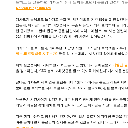
트하고 또 질문하던 리차드의 취재 노력을 보면서 블로깅 열정이라는
Korean Blogospheres
리차드가 뉴욕으로 돌아가고 수일 후, 개인적으로 한국내용을 잘 전달했나 싶
했는데, 아거님의 트랙백이였습니다. 무슨 내용인가 해서 클릭하여 들어가
한 글이였죠. 그런데 한글로 글을 남긴지라 리차드의 블로그에서는 일련의 ?
용의 정리하여 이메일을 보내던 중 하나의 사건이 일어났습니다.
리차드의 블로그를 관리해주던 IT 담당 직원이 아거님의 트랙백을 지우게 
씨는 왜 트랙백을 지우는가?
글을 읽고 트랙백이 지워진걸 확인하게 되었습
아차 싶었습니다. 왜냐하면 리차드는 지난 방한에서 동아일보와
에델만 글
을 강조하면서, 'CEO 블로그에 댓글을 할 수 있도록 해야한다' 메시지를 
곧바로 리차드에게 메일을 보냈습니다. "현재 아거라는 블로그의 트랙백이 
문에 관련 트랙백을 다시 보일 수 있도록 조치가 필요하며, 관련 블로거와
뉴욕과의 시간차이가 있었지만, 내부 담당 직원에게 관련 사항을 원상복귀하
거님과 메일을 통해 대화를 하게 됩니다. 그리고 아거님은 자신의 블로그
지금 생각나는대로 정리하긴 했지만, 쥬니캡의 블로깅에 지대한 영향을 끼
과를 끌어내면서 블로깅의 실제를 느낄 수 있었던 사례입니다. 그래서 Introducing I