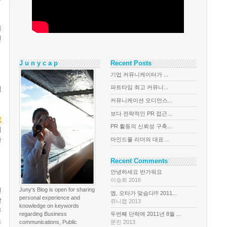
를
진
J u n y c a p
Recent Posts
기업 커뮤니케이터가 ...
파트타임 최고 커뮤니...
검
커뮤니케이션 오디언스...
보다 전략적인 PR 접근...
로
PR 활동의 신뢰성 구축...
에
다
마인드풀 리더의 대표 ...
Recent Comments
안녕하세요 반가워요
이승희 2016
던
Juny's Blog is open for sharing
옙, 오타가 맞슴다!!! 2011...
personal experience and
달
쥬니캡 2013
knowledge on keywords
뮤
regarding Business
두번째 단락에 2011년 8월 ...
노
communications, Public
문진 2013