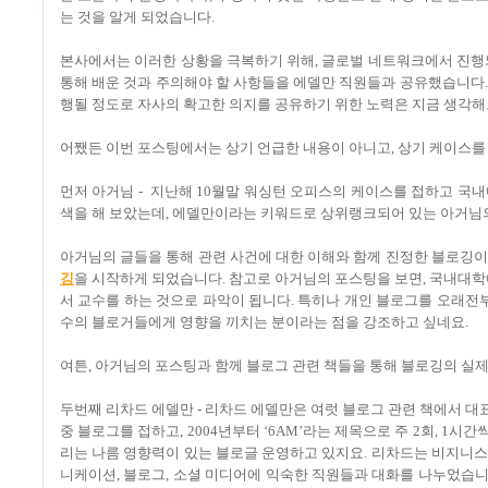
는 것을 알게 되었습니다.
본사에서는 이러한 상황을 극복하기 위해, 글로벌 네트워크에서 진행되
통해 배운 것과 주의해야 할 사항들을 에델만 직원들과 공유했습니다.
행될 정도로 자사의 확고한 의지를 공유하기 위한 노력은 지금 생각해
어쨌든 이번 포스팅에서는 상기 언급한 내용이 아니고, 상기 케이스를 통해 저는
먼저 아거님 - 지난해 10월말 워싱턴 오피스의 케이스를 접하고 국
색을 해 보았는데, 에델만이라는 키워드로 상위랭크되어 있는 아거님의
아거님의 글들을 통해 관련 사건에 대한 이해와 함께 진정한 블로깅
깅
을 시작하게 되었습니다. 참고로 아거님의 포스팅을 보면, 국내대학
서 교수를 하는 것으로 파악이 됩니다. 특히나 개인 블로그를 오래전부
수의 블로거들에게 영향을 끼치는 분이라는 점을 강조하고 싶네요.
여튼, 아거님의 포스팅과 함께 블로그 관련 책들을 통해 블로깅의 실제
두번째 리차드 에델만 - 리차드 에델만은 여럿 블로그 관련 책에서 대
중 블로그를 접하고, 2004년부터 ‘6AM’라는 제목으로 주 2회, 1
리는 나름 영향력이 있는 블로글 운영하고 있지요. 리차드는 비지니스
니케이션, 블로그, 소셜 미디어에 익숙한 직원들과 대화를 나누었습니