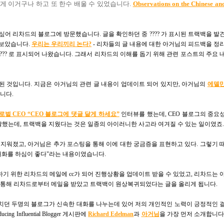
게 이거구나 하고 또 한수 배울 수 있었습니다.
Observations on the Chinese an
어 리차드의 블로그에 방문했습니다. 글을 확인하던 중 ???? 가 표시된 트랙백을 발
 보았습니다.
우리는 우리끼리 논다?
- 리차들의 글 내용에 대한 아거님의 피드백을 정
?? 로 표시되어 나왔습니다. 그래서 리차드의 이해를 돕기 위해 관련 포스트의 주요 
된 것입니다. 지금은 아거님의 관련 글 내용이 업데이트 되어 있지만, 아거님의
에델
니다.
로벌 CEO “CEO 블로그에 댓글 달게 하세요”
인터뷰를 했는데, CEO 블로그의 중요
전달했는데, 트랙백을 지웠다는 것은 일종의 아이러니한 사고라 여겨질 수 있는 일이였죠.
지워졌고, 아거님은 추가 포스팅을 통해 이에 대한 궁금증을 표현하고 있다. 그렇기 
 대화를 하심이 좋다"라는 내용이였습니다.
기 위한 리차드의 메일에 cc가 되어 진행상황을 업데이트 받을 수 있었고, 리차드는 
를 통해 리차드로부터 메일을 받았고 트랙백이 원상복귀되었다는 글을 올리게 됩니다.
치던 두명의 블로그가 신속한 대화를 나누는데 있어 저의 개인적인 노력이 긍정적인 
nfluential Blogger 게시판에
Richard Edelman
과
아거님
을 가장 먼저 소개합니다