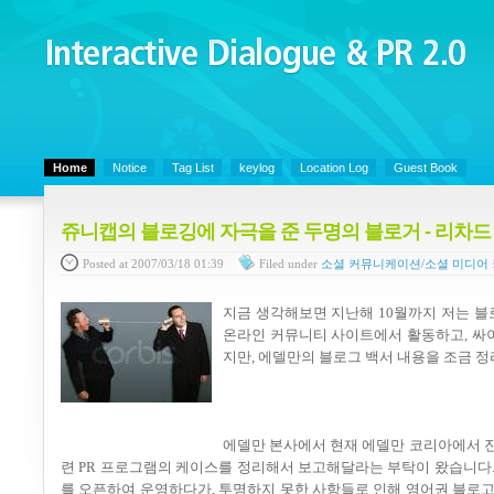
Interactive Dialogue &
PR 2.0
Juny's Blog is open for sharing personal experience and knowledge on ke
Home
Notice
Tag List
keylog
Location Log
Guest Book
쥬니캡의 블로깅에 자극을 준 두명의 블로거 - 리차드 에델만
Posted
at 2007/03/18 01:39
Filed
under
소셜 커뮤니케이션/소셜 미디어
지금 생각해보면 지난해 10월까지 저는 블
온라인 커뮤니티 사이트에서 활동하고, 싸
지만, 에델만의 블로그 백서 내용을 조금 
에델만 본사에서 현재 에델만 코리아에서 진행되는 
련 PR 프로그램의 케이스를 정리해서 보고해달라는 부탁이 왔습니다
를 오픈하여 운영하다가, 투명하지 못한 사항들로 인해 영어권 블로