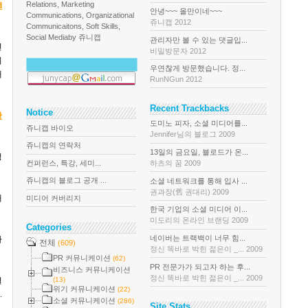
d
Relations, Marketing
안녕~~~ 올만이네~~~
Communications, Organizational
쥬니캡 2012
Communicaitons, Soft Skills,
Social Media
by 쥬니캡
관리자만 볼 수 있는 댓글입...
견
비밀방문자 2012
리
우연찮게 방문했습니다. 정...
내
RunNGun 2012
Recent Trackbacks
Notice
만
도미노 피자, 소셜 미디어를...
쥬니캡 바이오
Jennifer님의 블로그 2009
쥬니캡의 연락처
13일의 금요일, 블로드가 온...
성
컨퍼런스, 특강, 세미...
하츠의 꿈 2009
쥬니캡의 블로그 공개 ...
소셜 네트워크를 통해 입사 ...
권과장(舊 권대리) 2009
때
미디어 커버리지
한국 기업의 소셜 미디어 이...
미도리의 온라인 브랜딩 2009
Categories
네이버는 트랙백이 너무 힘...
아
전체
(609)
정신 똑바로 박힌 젊은이 _... 2009
PR 커뮤니케이션
(62)
PR 전문가가 되고자 하는 후...
비즈니스 커뮤니케이션
정신 똑바로 박힌 젊은이 _... 2009
결
(13)
위기 커뮤니케이션
(22)
.
소셜 커뮤니케이션
(286)
Site Stats