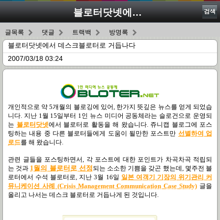
블로터닷넷에서 데스크블로터로 거듭나다
검색
글목록
댓글
트랙백
방명록
블로터닷넷에서 데스크블로터로 거듭나다
2007/03/18 03:24
개인적으로 약 5개월의 블로깅에 있어, 한가지 뜻깊은 뉴스를 얻게 되었습
니다. 지난 1월 15일부터 1인 뉴스 미디어 공동체라는 슬로건으로 운영되
는
블로터닷넷
에서 블로터로 활동을 해 왔습니다. 쥬니캡 블로그에 포스
팅하는 내용 중 다른 블로터들에게 도움이 될만한 포스트만
선별하여 업
로드
를 해 왔습니다.
관련 글들을 포스팅하면서, 각 포스트에 대한 포인트가 차곡차곡 적립되
는 것과
1월의 블로터로 선정
되는 소소한 기쁨을 갖곤 했는데, 몇주전 블
로터에서 수석 블로터로, 지난 3월 16일
일본 여객기 기장의 위기관리 커
뮤니케이션 사례 (Crisis Management Communication Case Study)
글을
올리고 나서는 데스크 블로터로 거듭나게 된 것입니다.