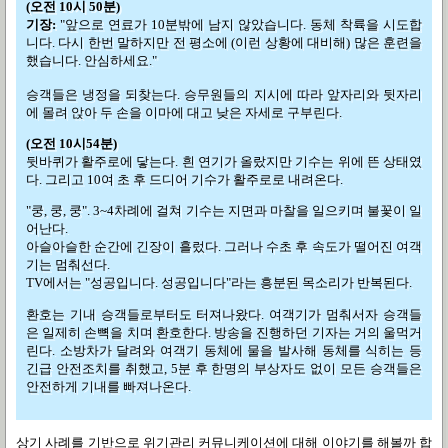
(오전 10시 50분)
기장:
"앞으로 연료가 10분밖에 남지 않았습니다. 동체 착륙을 시도합
니다. 다시 한번 말하지만 전 평소에 (이런 상황에 대비해) 많은 훈련을
했습니다. 안심하세요."
승객들은 냉정을 되찾는다. 승무원들의 지시에 따라 앞자리와 뒷자리
에 몰려 앉아 두 손을 이마에 대고 낮은 자세로 구부린다.
(오전 10시54분)
뒷바퀴가 활주로에 닿는다. 흰 연기가 올랐지만 기수는 위에 뜬 상태였
다. 그리고 10여 초 후 드디어 기수가 활주로로 내려온다.
"쿵, 쿵, 쿵". 3~4차례에 걸쳐 기수는 지면과 마찰을 일으키며 불꽃이 일
어난다.
아슬아슬한 순간에 긴장이 흘렀다. 그러나 수초 후 속도가 떨어진 여객
기는 멈춰선다.
TV에서는 "성공입니다. 성공입니다"라는 흥분된 목소리가 반복된다.
환호는 기내 승객들로부터도 터져나왔다. 여객기가 멈춰서자 승객들
은 일제히 손뼉을 치며 환호한다. 방송을 진행하던 기자는 거의 울먹거
린다.
소방차가 달려와 여객기 동체에 물을 발사해 동체를 식히는 등
긴급 안전조치를 취했고, 5분 후 한명의 부상자도 없이 모든 승객들은
안전하게 기내를 빠져나온다.
상기 사례를 기반으로 위기관리 커뮤니케이션에 대해 이야기를 해볼까 합