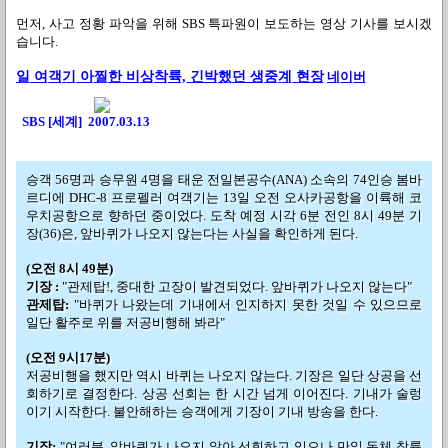
먼저, 사고 정황 파악을 위해 SBS 특파원이 보도하는 영상 기사를 보시겠
습니다.
일 여객기 아찔한 비상착륙, 긴박했던 생중계 현장
네이버
SBS [세계] 2007.03.13
승객 56명과 승무원 4명을 태운
전일본공수(ANA) 소속의 74인승 봄바
르디에 DHC-8 프로펠러 여객기는 13일 오전 오사카공항을 이륙해 코
우치공항으로 향하던 중이었다. 도착 예정 시각 6분 전인 8시 49분 기
장(36)은, 앞바퀴가 나오지 않는다는 사실을 확인하게 된다.
(오전 8시 49분)
기장 :
"관제탑!, 중대한 고장이 발견되었다. 앞바퀴가 나오지 않는다"
관제탑:
"바퀴가 나왔는데 기내에서 인지하지 못한 것일 수 있으므로
일단 활주로 위를 저공비행해 봐라"
(오전 9시17분)
저공비행을 했지만 역시 바퀴는 나오지 않는다. 기장은 일단 상공을 선
회하기로 결정한다. 상공 선회는 한 시간 넘게 이어진다. 기내가 술렁
이기 시작한다. 불안해하는 승객에게 기장이 기내 방송을 한다.
기장:
"여러분, 앞바퀴가 나오지 않아 선회하고 있으나 만일 동체 착륙