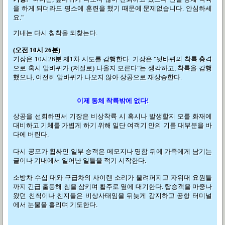
을 하게 되더라도 평소에 훈련을 했기 때문에 문제없습니다. 안심하세
요."
기내는 다시 침착을 되찾는다.
(오전 10시 26분)
기장은 10시26분 제1차 시도를 감행한다. 기장은 "뒷바퀴의 착륙 충격
으로 혹시 앞바퀴가 (저절로) 나올지 모른다"는 생각하고, 착륙을 감행
했으나, 여전히 앞바퀴가 나오지 않아 상공으로 재상승한다.
이제 동체 착륙밖에 없다!
상공을 선회하면서 기장은 비상착륙 시 혹시나 발생할지 모를 화재에
대비하고 기체를 가볍게 하기 위해 일단 여객기 안의 기름 대부분을 바
다에 버린다.
다시 공포가 휩싸인 일부 승객은 메모지나 명함 뒤에 가족에게 남기는
글이나 기내에서 일어난 일들을 적기 시작한다.
소방차 수십 대와 구급차의 사이렌 소리가 울려퍼지고 자위대 요원들
까지 긴급 출동해 침을 삼키며 활주로 옆에 대기한다. 탑승객을 마중나
왔던 친척이나 친지들은 비상사태임을 뒤늦게 감지하고 공항 터미널
에서 눈물을 흘리며 기도한다.