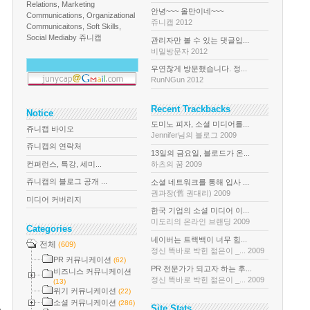
Relations, Marketing
안녕~~~ 올만이네~~~
Communications, Organizational
쥬니캡 2012
Communicaitons, Soft Skills,
Social Media
by 쥬니캡
관리자만 볼 수 있는 댓글입...
비밀방문자 2012
우연찮게 방문했습니다. 정...
RunNGun 2012
Recent Trackbacks
Notice
도미노 피자, 소셜 미디어를...
쥬니캡 바이오
Jennifer님의 블로그 2009
쥬니캡의 연락처
13일의 금요일, 블로드가 온...
컨퍼런스, 특강, 세미...
하츠의 꿈 2009
쥬니캡의 블로그 공개 ...
소셜 네트워크를 통해 입사 ...
권과장(舊 권대리) 2009
미디어 커버리지
한국 기업의 소셜 미디어 이...
미도리의 온라인 브랜딩 2009
Categories
네이버는 트랙백이 너무 힘...
전체
(609)
정신 똑바로 박힌 젊은이 _... 2009
PR 커뮤니케이션
(62)
PR 전문가가 되고자 하는 후...
비즈니스 커뮤니케이션
정신 똑바로 박힌 젊은이 _... 2009
(13)
위기 커뮤니케이션
(22)
소셜 커뮤니케이션
(286)
Site Stats