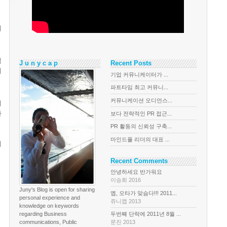
해
점
J u n y c a p
Recent Posts
니
기업 커뮤니케이터가 ...
파트타임 최고 커뮤니...
커뮤니케이션 오디언스...
이
다
보다 전략적인 PR 접근...
PR 활동의 신뢰성 구축...
마인드풀 리더의 대표 ...
케
Recent Comments
안녕하세요 반가워요
이승희 2016
Juny's Blog is open for sharing
옙, 오타가 맞슴다!!! 2011...
personal experience and
쥬니캡 2013
knowledge on keywords
regarding Business
두번째 단락에 2011년 8월 ...
communications, Public
문진 2013