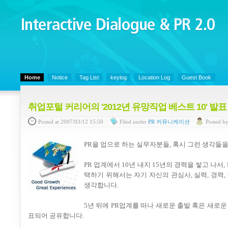
Interactive Dialogue &
PR 2.0
Juny's Blog is open for sharing personal experience and knowledge on ke
Home
Notice
Tag List
keylog
Location Log
Guest Book
취업포털 커리어의 '2012년 유망직업 베스트 10' 발
Posted
at 2007/03/12 15:50
Filed
under
PR 커뮤니케이션
Posted
b
PR을 업으로 하는 실무자분들, 혹시 그런 생각들
PR 업계에서 10년 내지 15년의 경력을 쌓고 나서
택하기 위해서는 자기 자신의 관심사, 실력, 경력
생각합니다.
5년 뒤에 PR업계를 떠나 새로운 출발 혹은 새
표되어 공유합니다.