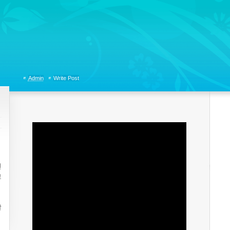
tions, Organizational Communicaitons, Soft Skills, Social Media
Admin
Write Post
선
고
발