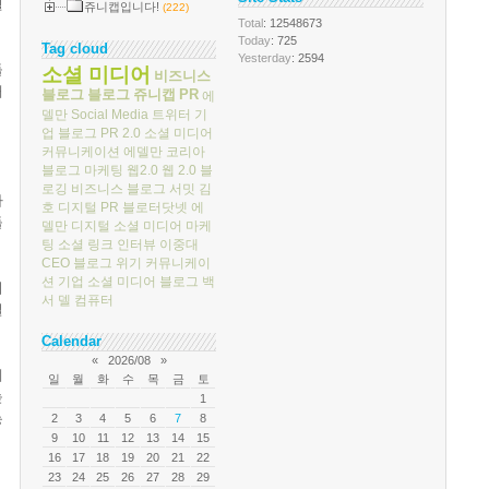
될
쥬니캡입니다!
(222)
Total
: 12548673
Today
: 725
Tag cloud
Yesterday
: 2594
들
소셜 미디어
비즈니스
내
블로그
블로그
쥬니캡
PR
에
델만
Social Media
트위터
기
업 블로그
PR 2.0
소셜 미디어
커뮤니케이션
에델만 코리아
블로그 마케팅
웹2.0
웹 2.0
블
로깅
비즈니스 블로그 서밋
김
라
호
디지털 PR
블로터닷넷
에
들
델만 디지털
소셜 미디어 마케
팅
소셜 링크
인터뷰
이중대
CEO 블로그
위기 커뮤니케이
션
기업 소셜 미디어
블로그 백
니
서
델 컴퓨터
설
Calendar
«
2026/08
»
케
일
월
화
수
목
금
토
높
1
능
2
3
4
5
6
7
8
9
10
11
12
13
14
15
16
17
18
19
20
21
22
23
24
25
26
27
28
29