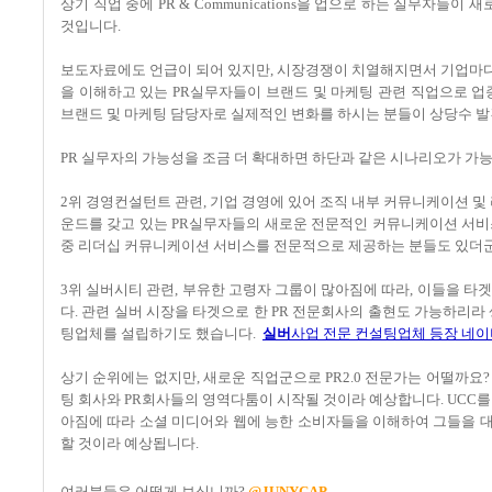
상기 직업 중에 PR & Communications을 업으로 하는 실무자들
것입니다.
보도자료에도 언급이 되어 있지만, 시장경쟁이 치열해지면서 기업마다
을 이해하고 있는 PR실무자들이 브랜드 및 마케팅 관련 직업으로 업종
브랜드 및 마케팅 담당자로 실제적인 변화를 하시는 분들이 상당수 발
PR 실무자의 가능성을 조금 더 확대하면 하단과 같은 시나리오가 가
2위 경영컨설턴트 관련, 기업 경영에 있어 조직 내부 커뮤니케이션 
운드를 갖고 있는 PR실무자들의 새로운 전문적인 커뮤니케이션 서비
중 리더십 커뮤니케이션 서비스를 전문적으로 제공하는 분들도 있더군
3위 실버시티 관련, 부유한 고령자 그룹이 많아짐에 따라, 이들을 타
다. 관련 실버 시장을 타겟으로 한 PR 전문회사의 출현도 가능하리라 
팅업체를 설립하기도 했습니다.
실버
사업 전문 컨설팅업체 등장
네이
상기 순위에는 없지만, 새로운 직업군으로 PR2.0 전문가는 어떨까요? 
팅 회사와 PR회사들의 영역다툼이 시작될 것이라 예상합니다. UCC를 
아짐에 따라 소셜 미디어와 웹에 능한 소비자들을 이해하여 그들을 대
할 것이라 예상됩니다.
여러분들은 어떻게 보십니까?
@JUNYCAP