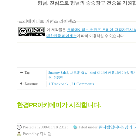
형님
,
진심으로 형님의 승승장구 건승을 기원
크리에이티브 커먼즈 라이센스
이 저작물은
크리에이티브 커먼즈 코리아 저작자표시-비
대한민국 라이센스
에 따라 이용하실 수 있습니다.
Tag
Strategy Salad
,
새로운 출발
,
소셜 미디어 커뮤니케이션
,
위기
션
,
정용민
Response
1
Trackback
,
21
Comments
한경PR아카데미가 시작합니다.
Posted
at 2009/03/18 23:25
Filed
under
쥬니캡입니다!/강의, 
Posted
by
쥬니캡