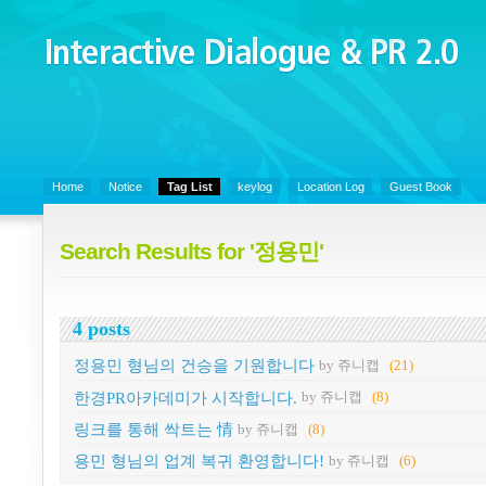
Interactive Dialogue &
PR 2.0
Juny's Blog is open for sharing personal experience and knowledge on k
Organizational Communicaitons, Soft Skills, Social Media
Home
Notice
Tag List
keylog
Location Log
Guest Book
Search Results for '정용민'
4 posts
정용민 형님의 건승을 기원합니다
by 쥬니캡
(21)
한경PR아카데미가 시작합니다.
by 쥬니캡
(8)
링크를 통해 싹트는 情
by 쥬니캡
(8)
용민 형님의 업계 복귀 환영합니다!
by 쥬니캡
(6)