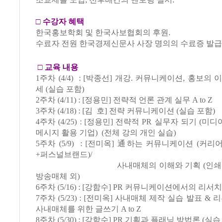
조교제를 도입, 선후배간의 멘토링 실시.
□
수강자 혜택
한국홍보학회 및 한국사보협회의 후원.
수료자 전원 한국경제신문사 사장 명의의 수료증 발급
□
교육 내용
1주차 (4/4) : [박종선] 개강. 커뮤니케이션, 홍보의
세 (실습 포함)
2주차 (4/11) : [정용민] 전략적 언론 관계 실무 A to Z
3주차 (4/18) : [김 호] 전략 커뮤니케이션 (실습 포함)
4주차 (4/25) : [정용민] 전략적 PR 실무자 되기 (미
메시지 활용 기업) (전체 강의 개인 실습)
5주차 (5/9) : [전미옥] 通하는 커뮤니케이션 (커
+퍼스널브랜드)/
사내매체의 이해와 기획 (인쇄매체,
방송매체 외)
6주차 (5/16) : [강함수] PR 커뮤니케이션에서의 리서치
7주차 (5/23) : [전미옥] 사내매체 제작 실습 발표 & 리
사내매체를 위한 글쓰기 A to Z
8주차 (5/30) : [강함수] PR 기획과 플래닝 방법론 (실습