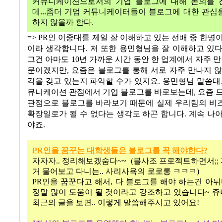
커뮤니케이션으로서의
기업
블로그에
대해
논의를
데
...
좀더
기업
커뮤니케이터들이
블로그에
대한
관심
하지
않을까
한다
.
=> PR인 이중대를 제일 잘 이해하고 있는 선배 중 한명
이라 생각합니다. 저 또한 용민형님을 잘 이해하고 있
그건 아마도 10년 가까운 시간 동안 한 업계에서 자주 만
문이겠지만, 요즘은 블로그를 통해 서로 자주 만나지 
각을 갖고 있는지 파악할 수가 있지요. 용민형님 말씀대
뮤니케이션 관점에서 기업 블로그를 바로보는데, 요즘 
관점으로 블로그를 바라보기 때문에 실제 우리팀의 비
확장일로가 될 수 없다는 생각도 하곤 합니다. 계속 나
야죠.
PR
인을
꿈꾸는
대학생들은
블로그를
꼭
해야한다?
자자자
..
정리해보겠숨다
~~ (
블사조 프로젝트하면서
;;
거 물어보고 다니는
..
사리사욕의 로로롱 ㅋㅋㅋ
)
PR
인을 꿈꾼다고 해서
,
다 블로그를 해야 하는건 아
정말 많이 도움이 될 것이라고 강조하고 있습니다
~
쥬
최근의 글을 보면
..
이렇게 말씀해주시고 있어요
!