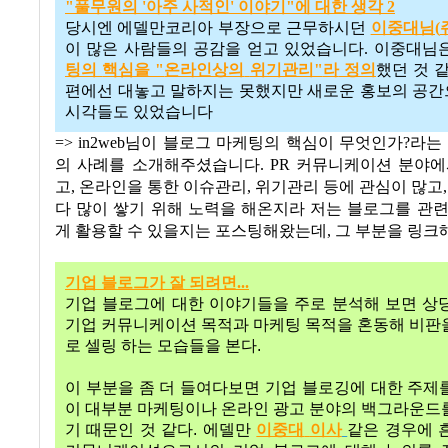
"
풀무원의 '
아주
사적인'
이야기"
에
대한
생각 2
당시엔 에델만코리아 부장으로 근무하시던
이중대님(
이 많은 사람들의 공감을 얻고 있었습니다
.
이중대님
팅의
핵심을 "
온라인상의
위기관리"
라
정의
했던 것 
편에선 대놓고 말하지는 못했지만 새로운 홍보의 공
시각들도 있었습니다
=> in2web님이 블로그 마케팅의 핵심이 무엇인가?라는
의 사례를 소개해주셨습니다. PR 커뮤니케이션 분야에
고, 온라인을 통한 이슈관리, 위기관리 등에 관심이 많고,
다 많이 쌓기 위해 노력을 해온지라 저는 블로그를 관
게 활용할 수 있을지는 포스팅해왔는데, 그 부분을 링크
기업
블로그가
잘
되려면...
기업
블로그에
대한
이야기들을
주로
분석해
보면
상
기업
커뮤니케이션
목적과
마케팅
목적을
혼동해
비판
로
셀링
하는
모습들을
본다
.
이
부분을
좀
더
들여다보면
기업
블로깅에
대한
주제
이
대부분
마케팅이나
온라인
광고
분야의
백그라운드
기
때문인
것
같다
.
에델만
이중대
이사
같은
경우에