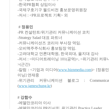
-한국PR협회 상임이사
-국제구호기구 월드비전 홍보운영위원장
-저서 : <PR프로젝트 기획> 외
#
정용민
-PR 컨설턴트/위기관리 커뮤니케이션 코치
-Strategy Salad 대표 파트너
-커뮤니케이션즈 코리아 부사장 역임.
-오비맥주주식회사 홍보팀장 역임.
-고려대학교 언론대학원, 한국외대, 을지대 강사
-저서 : <미디어트레이닝 101(공역)>, <위기관리 
>(근간)
-칼럼 : <기업과 미디어(
www.biznmedia.com
)> [정용
이닝] 연재중
-위기관리 커뮤니케이션 블로그 : Communicatio
(
www.jameschung.kr
)
#
강함수
-에델만코리아 이사
-에델만코리아 PR리서치, 위기관리 Practice Leader