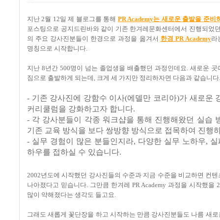
지난
2
월
12
일 제 블로그를 통해
PR Academy
는
새로운
출발을
준비
포스팅으로 공지드린바와 같이 기존 한겨레문화센터에서 진행되었
의 주요 강사진분들이 한경으로 과정을 옮겨서
한경 PR Academy
라
명칭으로 시작합니다
.
지난
8
년간
500
명이 넘는 졸업생을 배출했던 과정인데요
.
새로운 곳
짐으로 출발하게 되는데
, 크게 세
가지만 정리하자면 다음과 같습니다
- 기존 강사진에 강함수 이사
(
에델만 코리아
)
가 새로운 
커리쿨럼을 강화하고자 합니다
.
- 각 강사분들이 각종 워크샵을 통해 진행해왔던 실습
기존 교육 방식을 보다 쌍방향 방식으로 접목하여 진행
- 실무 경험이 많은 분들인지라, 다양한 실무 노하우, 실
하우를 접하실 수 있습니다.
2002년도에 시작했던 강사진들의 수준과 지금 수준을 비교하면 컨
나아졌다고 믿습니다. 그만큼 한겨레 PR Academy 과정을 시작했을 
많이 약해졌다는 생각도 들고요.
그래도 새롭게 꽃단장을 하고 시작하는 만큼 강사진분들도 나름 새로