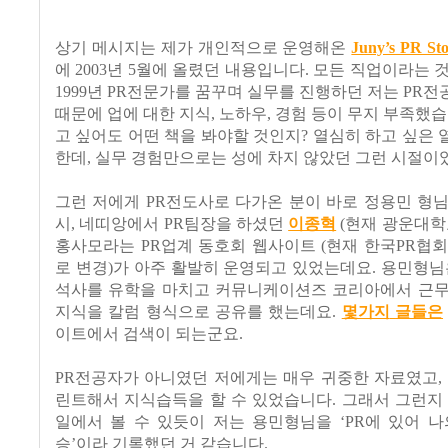
상기 메시지는 제가 개인적으로 운영해온
Juny’s PR St
에
2003
년
5
월에 올렸던 내용입니다
.
모든 직업이라는 
1999
년
PR
전문가를 꿈꾸며 실무를 진행하던 저는
PR
전
때문에 업에 대한 지식
,
노하우
,
경험 등이 무지 부족했
고 싶어도 어떤 책을 봐야할 것인지
?
열심히 하고 싶은 
한데
,
실무 경험만으로는 성에 차지 않았던 그런 시절이
그런 저에게
PR
전도사로 다가온 분이 바로 정용민 형
시
,
네띠앙에서
PR
팀장을 하셨던
이종혁
(
현재 광운대학
홍사모라는
PR
업계 동호회 웹사이트
(
현재 한국
PR
협회
로 변경
)
가 아주 활발히 운영되고 있었는데요
.
용민형님
석사를 유학을 마치고 커뮤니케이션즈 코리아에서 근
지식을 칼럼 형식으로 공유를 했는데요
.
몇가지
글들은
이트에서 검색이 되는군요
.
PR
전공자가 아니였던 저에게는 매우 귀중한 자료였고
,
린트해서 지식습득을 할 수 있었습니다
.
그래서 그런지
일에서 볼 수 있듯이 저는 용민형님을
‘PR
에 있어 나
승
’
이라 기록했던 거 같습니다
.