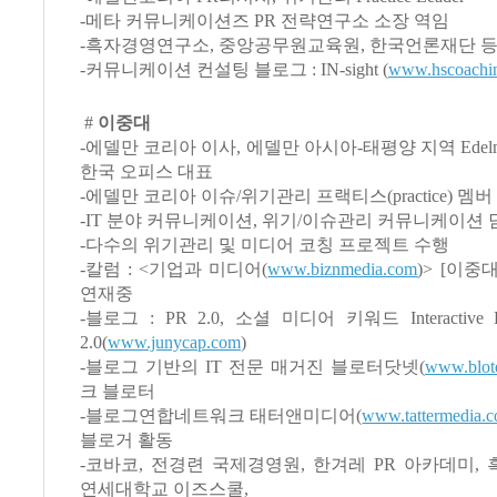
-메타 커뮤니케이션즈 PR 전략연구소 소장 역임
-흑자경영연구소, 중앙공무원교육원, 한국언론재단 등
-커뮤니케이션 컨설팅 블로그 : IN-sight (
www.hscoachi
#
이중대
-에델만 코리아 이사, 에델만 아시아-태평양 지역 Edelman
한국 오피스 대표
-에델만 코리아 이슈/위기관리 프랙티스(practice) 멤버
-IT 분야 커뮤니케이션, 위기/이슈관리 커뮤니케이션 
-다수의 위기관리 및 미디어 코칭 프로젝트 수행
-칼럼 : <기업과 미디어(
www.biznmedia.com
)> [이중대
연재중
-블로그 : PR 2.0, 소셜 미디어 키워드 Interactive D
2.0(
www.junycap.com
)
-블로그 기반의 IT 전문 매거진 블로터닷넷(
www.blote
크 블로터
-블로그연합네트워크 태터앤미디어(
www.tattermedia.
블로거 활동
-코바코, 전경련 국제경영원, 한겨레 PR 아카데미,
연세대학교 이즈스쿨,