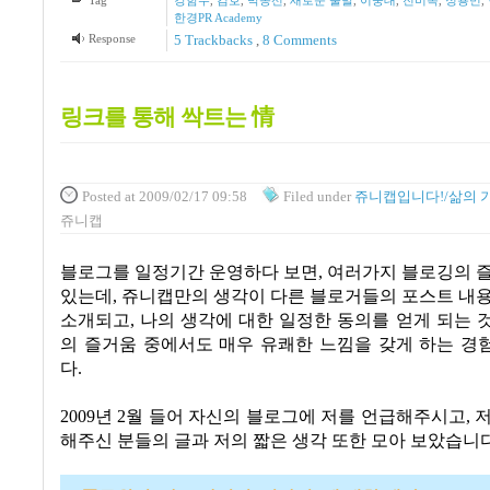
Tag
강함수
,
김호
,
박종선
,
새로운 출발
,
이중대
,
전미옥
,
정용민
,
한경PR Academy
Response
5
Trackbacks
,
8
Comments
링크를 통해 싹트는 情
Posted
at 2009/02/17 09:58
Filed
under
쥬니캡입니다!/삶의 
쥬니캡
블로그를 일정기간 운영하다 보면
,
여러가지 블로깅의 즐
있는데
,
쥬니캡만의 생각이 다른 블로거들의 포스트 내용
소개되고
, 나의 생각
에 대한 일정한 동의를 얻게 되는 것
의 즐거움 중에서도 매우 유쾌한 느낌을 갖게 하는 경
다
.
2009년 2월 들어 자신의 블로그에 저를 언급해주시고
,
저
해주신 분들의 글과 저의 짧은 생각 또한 모아 보았습니