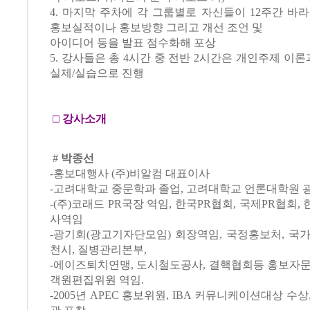
4. 마지막 주차에 각 그룹별로 자신들이 12주간 바
홍보실적이나 홍보방향 그리고 개선 조언 및
아이디어 등을 발표 점수화해 포상
5. 강사들은 총 4시간 중 전반 2시간은 개인주제 이론
실제/실습으로 진행
□
강사소개
#
박종선
-홍보대행사 (주)비알컴 대표이사
-고려대학교 중문학과 졸업, 고려대학교 언론대학원
-(주)코래드 PR국장 역임, 한국PR협회, 국제PR협회
사역임
-광기회(광고기자단모임) 회장역임, 국정홍보처, 국
천시, 질병관리본부,
-에이즈퇴치연맹, 도시철도공사, 결핵협회등 홍보자문
객원편집위원 역임.
-2005년 APEC 홍보위원, IBA 커뮤니케이션대상 수