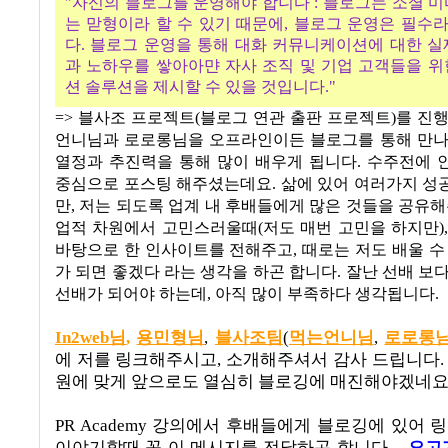
"
자신의 블로그를 운영해야 합니다
:
블로그는 소셜 미
는 맏형이라 할 수 있기 때문에
,
블로그 운영은 필수라
다
.
블로그 운영을 통해 대화 커뮤니케이션에 대한 
과 노하우를 쌓아아먄 자사 조직 및 기업 고객들을 
션 솔루션을 제시할 수 있을 것입니다
."
=> 블사조 프로젝트(블로그 연관 출판 프로젝트)를 진
언니님과 로로롱님을 오프라인이든 블로그를 통해 만나
열정과 추진력을 통해 많이 배우게 됩니다. 수주전에 
중심으로 포스팅 해주셨는데요. 삶에 있어 여러가지 성
만, 저는 되도록 업계 내 후배들에게 많은 것들을 공유해
업적 차원에서 고민스러울때(저도 매번 고민을 하지만)
바탕으로 한 인사이트를 전해주고, 때로는 저도 배울 수
가 되면 좋겠다 라는 생각을 하곤 합니다. 잘난 선배 보
선배가 되어야 하는데, 아직 많이 부족하다 생각됩니다.
In2web님
,
용민형님
,
블사조팀
(
먹는언니님
,
로로롱
에 저를 링크해주시고
,
소개해주셔서 감사 드립니다
원에 맞게 앞으로도 열심히 블로깅에 매진해야겠네요
PR Academy 강의에서 후배들에게 블로깅에 있어
이야기할때 꼭 이 메시지를 전달하곤 합니다. -
오고