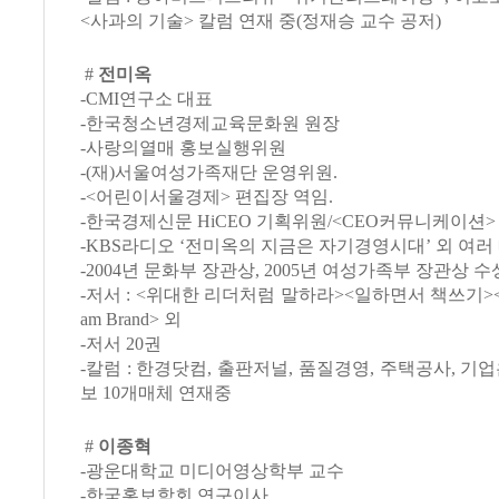
<사과의 기술> 칼럼 연재 중(정재승 교수 공저)
#
전미옥
-CMI연구소 대표
-한국청소년경제교육문화원 원장
-사랑의열매 홍보실행위원
-(재)서울여성가족재단 운영위원.
-<어린이서울경제> 편집장 역임.
-한국경제신문 HiCEO 기획위원/<CEO커뮤니케이션
-KBS라디오 ‘전미옥의 지금은 자기경영시대’ 외 여러
-2004년 문화부 장관상, 2005년 여성가족부 장관상 수
-저서 : <위대한 리더처럼 말하라><일하면서 책쓰기>
am Brand> 외
-저서 20권
-칼럼 : 한경닷컴, 출판저널, 품질경영, 주택공사, 기
보 10개매체 연재중
#
이종혁
-광운대학교 미디어영상학부 교수
-한국홍보학회 연구이사