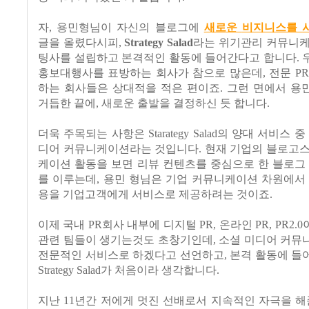
자
,
용민형님이 자신의 블로그에
새로
운
비지니스를
글을 올렸다시피
,
Strategy Salad
라는 위기관리 커뮤니케
팅사를 설립하고 본격적인 활동에 들어간다고 합니다
.
홍보대행사를 표방하는 회사가 참으로 많은데
,
전문
P
하는 회사들은 상대적을 적은 편이죠
.
그런 면에서 용
거듭한 끝에
,
새로운 출발을 결정하신 듯 합니다
.
더욱 주목되는 사항은
Starategy Salad
의 양대 서비스 중
디어 커뮤니케이션라는 것입니다
.
현재 기업의 블로고스
케이션 활동을 보면 리뷰 컨텐츠를 중심으로 한 블로그
를 이루는데
,
용민 형님은 기업 커뮤니케이션 차원에서 
용을 기업고객에게 서비스로 제공하려는 것이죠
.
이제 국내
PR
회사 내부에 디지털
PR,
온라인
PR, PR2.0
관련 팀들이 생기는것도 초창기인데
,
소셜 미디어 커뮤
전문적인 서비스로 하겠다고 선언하고
,
본격 활동에 들
Strategy Salad
가 처음이라 생각합니다
.
지난
11
년간 저에게 멋진 선배로서 지속적인 자극을 해