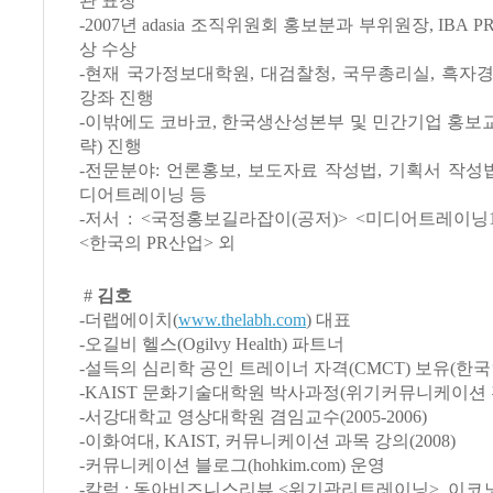
관 표창
-2007년 adasia 조직위원회 홍보분과 부위원장, IBA 
상 수상
-현재 국가정보대학원, 대검찰청, 국무총리실, 흑자
강좌 진행
-이밖에도 코바코, 한국생산성본부 및 민간기업 홍보
략) 진행
-전문분야: 언론홍보, 보도자료 작성법, 기획서 작성법
디어트레이닝 등
-저서 : <국정홍보길라잡이(공저)> <미디어트레이닝10
<한국의 PR산업> 외
#
김호
-더랩에이치(
www.thelabh.com
) 대표
-오길비 헬스(Ogilvy Health) 파트너
-설득의 심리학 공인 트레이너 자격(CMCT) 보유(한국
-KAIST 문화기술대학원 박사과정(위기커뮤니케이션 
-서강대학교 영상대학원 겸임교수(2005-2006)
-이화여대, KAIST, 커뮤니케이션 과목 강의(2008)
-커뮤니케이션 블로그(hohkim.com) 운영
-칼럼 : 동아비즈니스리뷰 <위기관리트레이닝>, 이