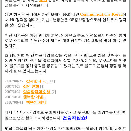
글을 올리기 시작했습니다.
용민 형님은 국내에서 가장 오래된 PR회사인
Communications Korea
에
서 PR 경력을 쌓다가, 지난 4년동안은 OB홍보팀장으로서 인하우스 경력
을 쌓아 왔습니다.
지난 시간동안 가끔 만나게 되면, 인하우스 홍보 인력으로서 다수의 흥미
로운 스토리를 전달해주어 저로선 흥미진진한 간접경험을 많이 할 수 있
었지요.
호 형님처럼 꽤 긴 하프타임을 갖는 것은 아니지만, 요즘 짧은 몇주 쉬시는
동안 여러가지 생각을 블로그에서 접할 수가 있는데요. 무엇보다도 이렇
게 블로그를 통해 생각을 공유할 수 있다는 것도 블로그 운영의 장점 중 하
나가 될 수 있다고 봅니다.
2007/08/27
감사합니다...
[11]
삶의 변화
[4]
2007/08/29
익숙함과의 이별
[2]
2007/08/30
행복한 이별...
2007/08/31
2007/09/01
백수의 새벽
다시 PR Agency 업계로 귀환하시는 것 - 그 누구보다도 환영하는 바이며,
건승하십쇼!
앞으로 멋진 활약 기대하겠습니다.
덧글 :
다음의 글은 제가 개인적으로 활발하게 운영하던 커뮤니티 사이트