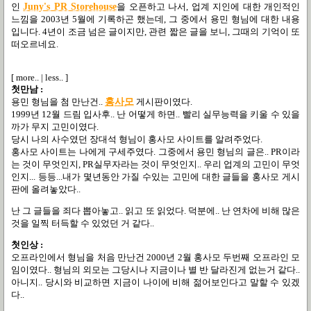
인
Juny's PR Storehouse
을 오픈하고 나서, 업계 지인에 대한 개인적인
느낌을 2003년 5월에 기록하곤 했는데, 그 중에서 용민 형님에 대한 내용
입니다. 4년이 조금 넘은 글이지만, 관련 짧은 글을 보니, 그때의 기억이 또
떠오르네요.
[ more.. | less.. ]
첫만남 :
용민 형님을 첨 만난건..
홍사모
게시판이였다.
1999년 12월 드림 입사후.. 난 어떻게 하면.. 빨리 실무능력을 키울 수 있을
까가 무지 고민이였다.
당시 나의 사수였던 장대석 형님이 홍사모 사이트를 알려주었다.
홍사모 사이트는 나에게 구세주였다. 그중에서 용민 형님의 글은.. PR이라
는 것이 무엇인지, PR실무자라는 것이 무엇인지.. 우리 업계의 고민이 무엇
인지... 등등...내가 몇년동안 가질 수있는 고민에 대한 글들을 홍사모 게시
판에 올려놓았다..
난 그 글들을 죄다 뽑아놓고.. 읽고 또 읽었다. 덕분에.. 난 연차에 비해 많은
것을 일찍 터득할 수 있었던 거 같다..
첫인상 :
오프라인에서 형님을 처음 만난건 2000년 2월 홍사모 두번째 오프라인 모
임이였다.. 형님의 외모는 그당시나 지금이나 별 반 달라진게 없는거 같다..
아니지.. 당시와 비교하면 지금이 나이에 비해 젊어보인다고 말할 수 있겠
다..