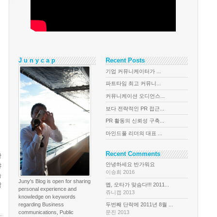
J u n y c a p
Recent Posts
기업 커뮤니케이터가 ...
파트타임 최고 커뮤니...
커뮤니케이션 오디언스...
보다 전략적인 PR 접근...
PR 활동의 신뢰성 구축...
마인드풀 리더의 대표 ...
Recent Comments
항
안녕하세요 반가워요
야
이승희 2016
습
Juny's Blog is open for sharing
감
옙, 오타가 맞슴다!!! 2011...
personal experience and
쥬니캡 2013
knowledge on keywords
regarding Business
두번째 단락에 2011년 8월 ...
communications, Public
문진 2013
.