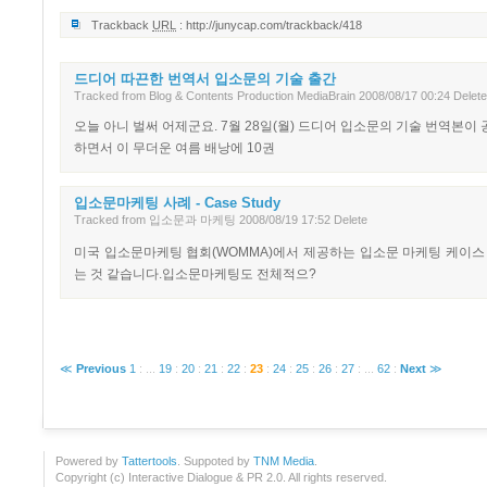
Trackback
URL
:
http://junycap.com/trackback/418
드디어 따끈한 번역서 입소문의 기술 출간
Tracked
from
Blog & Contents Production MediaBrain
2008/08/17 00:24
Delete
오늘 아니 벌써 어제군요. 7월 28일(월) 드디어 입소문의 기술 번역본
하면서 이 무더운 여름 배낭에 10권
입소문마케팅 사례 - Case Study
Tracked
from
입소문과 마케팅
2008/08/19 17:52
Delete
미국 입소문마케팅 협회(WOMMA)에서 제공하는 입소문 마케팅 케이
는 것 같습니다.입소문마케팅도 전체적으?
≪
Previous
1
:
...
19
:
20
:
21
:
22
:
23
:
24
:
25
:
26
:
27
:
...
62
:
Next
≫
Powered by
Tattertools
. Suppoted by
TNM Media
.
Copyright (c) Interactive Dialogue & PR 2.0. All rights reserved.