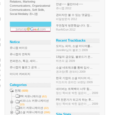
Relations, Marketing
보
안녕~~~ 올만이네~~~
Communications, Organizational
쥬니캡 2012
Communicaitons, Soft Skills,
Social Media
by 쥬니캡
관리자만 볼 수 있는 댓글입...
에
비밀방문자 2012
우연찮게 방문했습니다. 정...
RunNGun 2012
를
Recent Trackbacks
Notice
니
도미노 피자, 소셜 미디어를...
쥬니캡 바이오
Jennifer님의 블로그 2009
쥬니캡의 연락처
13일의 금요일, 블로드가 온...
때
컨퍼런스, 특강, 세미...
하츠의 꿈 2009
케
쥬니캡의 블로그 공개 ...
소셜 네트워크를 통해 입사 ...
추
권과장(舊 권대리) 2009
미디어 커버리지
존
한국 기업의 소셜 미디어 이...
?
미도리의 온라인 브랜딩 2009
Categories
와
네이버는 트랙백이 너무 힘...
전체
(609)
정신 똑바로 박힌 젊은이 _... 2009
PR 커뮤니케이션
(62)
PR 전문가가 되고자 하는 후...
비즈니스 커뮤니케이션
정신 똑바로 박힌 젊은이 _... 2009
(13)
위기 커뮤니케이션
(22)
소셜 커뮤니케이션
(286)
Site Stats