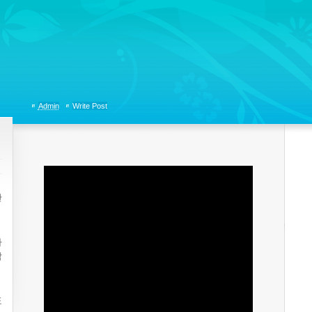
tions, Organizational Communicaitons, Soft Skills, Social Media
Admin
Write Post
한
가
합
표