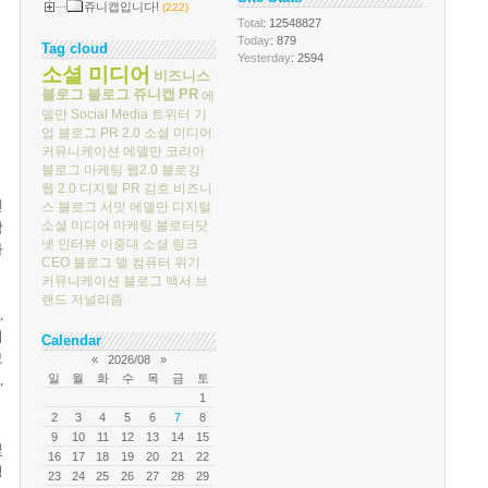
쥬니캡입니다!
(222)
Total
: 12548827
Today
: 879
Tag cloud
Yesterday
: 2594
소셜 미디어
비즈니스
블로그
블로그
쥬니캡
PR
에
델만
Social Media
트위터
기
업 블로그
PR 2.0
소셜 미디어
커뮤니케이션
에델만 코리아
블로그 마케팅
웹2.0
블로깅
웹 2.0
디지털 PR
김호
비즈니
텐
스 블로그 서밋
에델만 디지털
소셜 미디어 마케팅
블로터닷
함
넷
인터뷰
이중대
소셜 링크
자
CEO 블로그
델 컴퓨터
위기
커뮤니케이션
블로그 백서
브
랜드 저널리즘
,
니
Calendar
모
«
2026/08
»
일
월
화
수
목
금
토
,
1
2
3
4
5
6
7
8
9
10
11
12
13
14
15
및
16
17
18
19
20
21
22
영
23
24
25
26
27
28
29