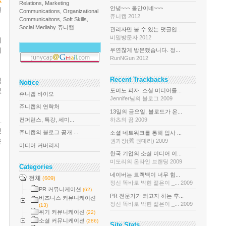
Relations, Marketing
안녕~~~ 올만이네~~~
전
Communications, Organizational
쥬니캡 2012
Communicaitons, Soft Skills,
Social Media
by 쥬니캡
관리자만 볼 수 있는 댓글입...
비밀방문자 2012
이
디
우연찮게 방문했습니다. 정...
RunNGun 2012
Recent Trackbacks
력
Notice
있
도미노 피자, 소셜 미디어를...
쥬니캡 바이오
Jennifer님의 블로그 2009
쥬니캡의 연락처
13일의 금요일, 블로드가 온...
컨퍼런스, 특강, 세미...
하츠의 꿈 2009
.
있
쥬니캡의 블로그 공개 ...
소셜 네트워크를 통해 입사 ...
은
권과장(舊 권대리) 2009
미디어 커버리지
한국 기업의 소셜 미디어 이...
미도리의 온라인 브랜딩 2009
Categories
네이버는 트랙백이 너무 힘...
전체
(609)
정신 똑바로 박힌 젊은이 _... 2009
PR 커뮤니케이션
(62)
PR 전문가가 되고자 하는 후...
비즈니스 커뮤니케이션
정신 똑바로 박힌 젊은이 _... 2009
(13)
위기 커뮤니케이션
(22)
소셜 커뮤니케이션
(286)
Site Stats