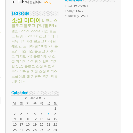
쥬니캡입니다!
(222)
Total
: 12549293
Today
: 1345
Tag cloud
Yesterday
: 2594
소셜 미디어
비즈니스
블로그
블로그
쥬니캡
PR
에
델만
Social Media
기업 블로
그
트위터
PR 2.0
소셜 미디어
커뮤니케이션
블로그 마케팅
에델만 코리아
웹2.0
웹 2.0
블
로깅
비즈니스 블로그 서밋
김
호
디지털 PR
블로터닷넷
소
셜 미디어 마케팅
에델만 디지
털
CEO 블로그
소셜 링크
이
중대
인터뷰
기업 소셜 미디어
소셜링크
델 컴퓨터
위기 커뮤
니케이션
Calendar
«
2026/08
»
일
월
화
수
목
금
토
1
2
3
4
5
6
7
8
9
10
11
12
13
14
15
16
17
18
19
20
21
22
23
24
25
26
27
28
29