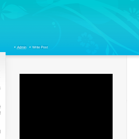
tions, Organizational Communicaitons, Soft Skills, Social Media
Admin
Write Post
등
타
행
서