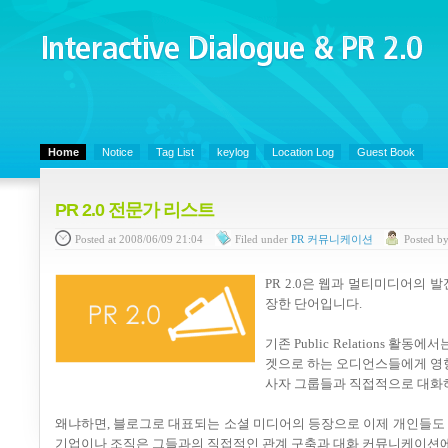
Interactive Dialogue &
PR 2.0
Juny's Blog is open for sharing personal experience and knowledge on ke
Home
Notice
Tag List
keylog
Location Log
Guest Book
PR 2.0 전문가 리스트
Posted
at 2008/06/09 21:04
Filed
under
PR 커뮤니케이션
Posted
b
PR 2.0은 웹과 멀티미디어의
장한 단어입니다.
기존 Public Relations
겟으로 하는 오디언스들에게 영향
사자 그룹들과 직접적으로 대화
왜냐하면, 블로그로 대표되는 소셜 미디어의 등장으로 이제 개인들도 
기업이나 조직은 그들과의 직접적인 관계 구축과 대화 커뮤니케이션에