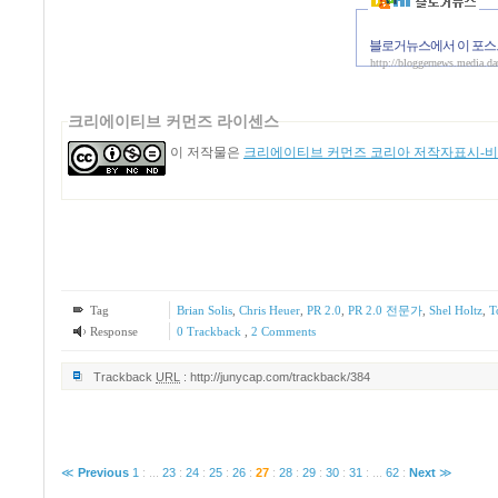
블로거뉴스에서 이 포스
http://bloggernews.media.d
크리에이티브 커먼즈 라이센스
이 저작물은
크리에이티브 커먼즈 코리아 저작자표시-비영
Tag
Brian Solis
,
Chris Heuer
,
PR 2.0
,
PR 2.0 전문가
,
Shel Holtz
,
T
Response
0 Trackback
,
2
Comments
Trackback
URL
:
http://junycap.com/trackback/384
≪
Previous
1
:
...
23
:
24
:
25
:
26
:
27
:
28
:
29
:
30
:
31
:
...
62
:
Next
≫