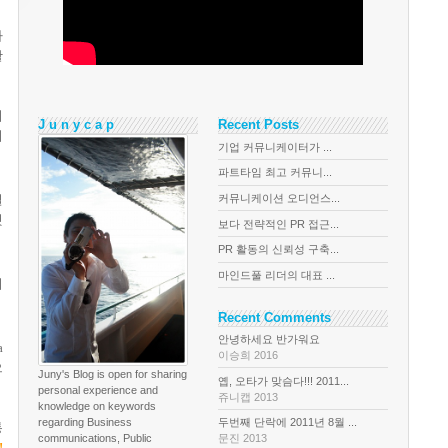
타
활
리
J u n y c a p
Recent Posts
의
기업 커뮤니케이터가 ...
파트타임 최고 커뮤니...
커뮤니케이션 오디언스...
결
것
보다 전략적인 PR 접근...
PR 활동의 신뢰성 구축...
마인드풀 리더의 대표 ...
니
Recent Comments
안녕하세요 반가워요
a
이승희 2016
으
Juny's Blog is open for sharing
옙, 오타가 맞슴다!!! 2011...
personal experience and
쥬니캡 2013
knowledge on keywords
regarding Business
두번째 단락에 2011년 8월 ...
통
communications, Public
문진 2013
!