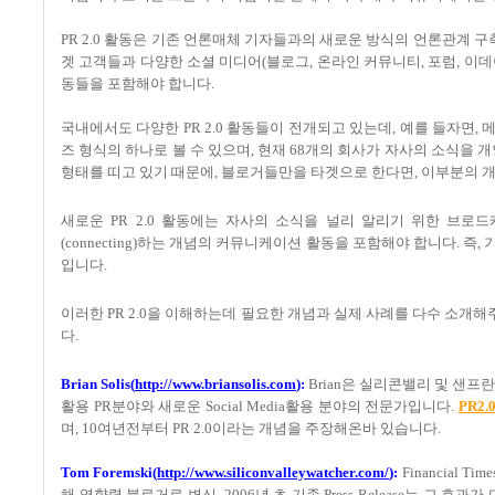
PR 2.0 활동은 기존 언론매체 기자들과의 새로운 방식의 언론관계 구
겟 고객들과 다양한 소셜 미디어(블로그, 온라인 커뮤니티, 포럼, 이데이
동들을 포함해야 합니다.
국내에서도 다양한 PR 2.0 활동들이 전개되고 있는데, 예를 들자면
즈 형식의 하나로 볼 수 있으며, 현재 68개의 회사가 자사의 소식
형태를 띠고 있기 때문에, 블로거들만을 타겟으로 한다면, 이부분의 
새로운 PR 2.0 활동에는 자사의 소식을 널리 알리기 위한 브로드캐
(connecting)하는 개념의 커뮤니케이션 활동을 포함해야 합니다. 
입니다.
이러한 PR 2.0을 이해하는데 필요한 개념과 실제 사례를 다수 소개해
다.
Brian Solis(
http://www.briansolis.com
):
Brian은 실리콘밸리 및 샌프
활용 PR분야와 새로운 Social Media활용 분야의 전문가입니다.
PR2.
며, 10여년전부터 PR 2.0이라는 개념을 주장해온바 있습니다.
Tom Foremski(
http://www.siliconvalleywatcher.com/
):
Financial T
해 영향력 블로거로 변신. 2006년 초 기존 Press Release는 그 효과