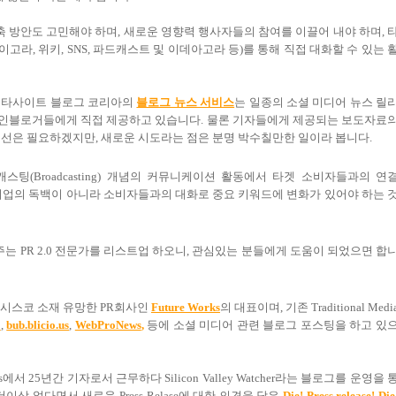
축 방안도 고민해야 하며, 새로운 영향력 행사자들의 참여를 이끌어 내야 하며, 
고라, 위키, SNS, 파드캐스트 및 이데아고라 등)를 통해 직접 대화할 수 있는 
, 메타사이트 블로그 코리아의
블로그 뉴스 서비스
는 일종의 소셜 미디어 뉴스 릴
을 개인블로거들에게 직접 제공하고 있습니다. 물론 기자들에게 제공되는 보도자료
개선은 필요하겠지만, 새로운 시도라는 점은 분명 박수칠만한 일이라 봅니다.
스팅(Broadcasting) 개념의 커뮤니케이션 활동에서 타겟 소비자들과의 연
즉, 기업의 독백이 아니라 소비자들과의 대화로 중요 키워드에 변화가 있어야 하는 
주는 PR 2.0 전문가를 리스트업 하오니, 관심있는 분들에게 도움이 되었으면 합
란시스코 소재 유망한 PR회사인
Future Works
의 대표이며, 기존 Traditional Medi
0
,
bub.blicio.us
,
WebProNews
,
등에 소셜 미디어 관련 블로그 포스팅을 하고 있
imes에서 25년간 기자로서 근무하다 Silicon Valley Watcher라는 블로그를 운영을 
가 더이상 없다면서 새로운 Press Relase에 대한 의견을 담은
Die! Press release! Die