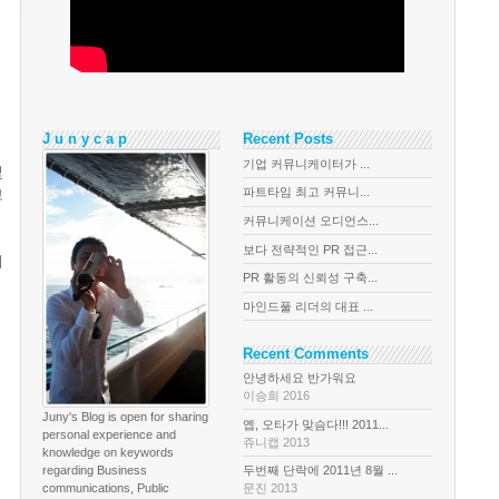
J u n y c a p
Recent Posts
기업 커뮤니케이터가 ...
및
파트타임 최고 커뮤니...
고
커뮤니케이션 오디언스...
보다 전략적인 PR 접근...
커
PR 활동의 신뢰성 구축...
마인드풀 리더의 대표 ...
Recent Comments
안녕하세요 반가워요
이승희 2016
Juny's Blog is open for sharing
옙, 오타가 맞슴다!!! 2011...
personal experience and
쥬니캡 2013
knowledge on keywords
regarding Business
두번째 단락에 2011년 8월 ...
communications, Public
문진 2013