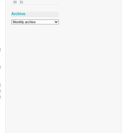
30
31
Archive
비
상
인
환
상