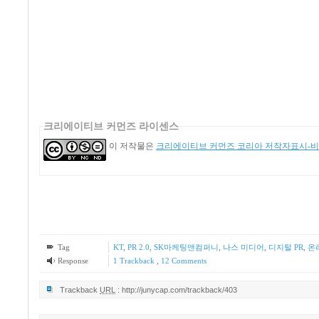
크리에이티브 커먼즈 라이센스
이 저작물은
크리에이티브 커먼즈 코리아 저작자표시-비영
Tag
KT
,
PR 2.0
,
SK마케팅앤컴퍼니
,
나스 미디어
,
디지털 PR
,
온
Response
1
Trackback
,
12
Comments
Trackback
URL
:
http://junycap.com/trackback/403