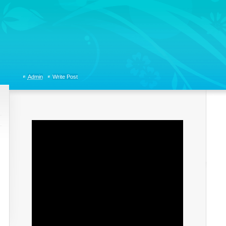
tions, Organizational Communicaitons, Soft Skills, Social Media
Admin
Write Post