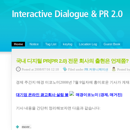
Interactive Dialogue &
PR 2.0
Juny's Blog is open for sharing personal experience and knowledge on ke
Home
Notice
Tag List
keylog
Location Log
Guest Book
국내 디지털 PR(PR 2.0) 전문 회사의 출현은 언제쯤?
Posted
at 2008/07/16 12:18
Filed
under
PR 커뮤니케이션
Posted
b
경제 주간지 매경 이코노미2008년 7월 9일자에 흥미로운 기사가 게
대기업 온라인 광고회사 설립 붐
매경이코노미 [경제, 매거진]
기사 내용을 간단히 정리해보자면 다음과 같습니다:
more..