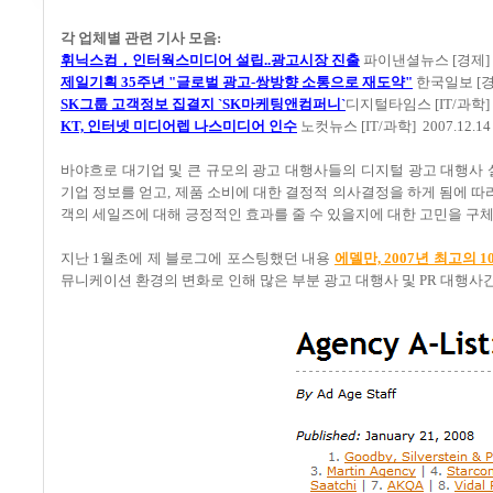
각 업체별 관련 기사 모음:
휘닉스컴，인터웍스미디어 설립..광고시장 진출
파이낸셜뉴스 [경제] 20
제일기획 35주년 "글로벌 광고-쌍방향 소통으로 재도약"
한국일보 [경제
SK그룹 고객정보 집결지 `SK마케팅앤컴퍼니`
디지털타임스 [IT/과학] 2
KT, 인터넷 미디어렙 나스미디어 인수
노컷뉴스 [IT/과학] 2007.12.14
바야흐로 대기업 및 큰 규모의 광고 대행사들의 디지털 광고 대행사 
기업 정보를 얻고, 제품 소비에 대한 결정적 의사결정을 하게 됨에 따
객의 세일즈에 대해 긍정적인 효과를 줄 수 있을지에 대한 고민을 구
지난 1월초에 제 블로그에 포스팅했던 내용
에델만, 2007년 최고의 
뮤니케이션 환경의 변화로 인해 많은 부분 광고 대행사 및 PR 대행사