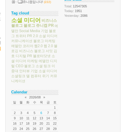
쥬니캡입니다!
(222)
Total
: 12547305
Today
: 1951
Tag cloud
는
Yesterday
: 2086
소셜 미디어
도
비즈니스
블로그
블로그
쥬니캡
PR
에
델만
Social Media
기업 블로
그
트위터
PR 2.0
소셜 미디어
,
커뮤니케이션
블로그 마케팅
랙
에델만 코리아
웹2.0
웹 2.0
블
버
로깅
비즈니스 블로그 서밋
김
호
디지털 PR
블로터닷넷
소
셜 미디어 마케팅
에델만 디지
털
CEO 블로그
소셜 링크
이
중대
인터뷰
기업 소셜 미디어
소셜링크
델 컴퓨터
위기 커뮤
니케이션
Calendar
«
2026/08
»
일
월
화
수
목
금
토
1
2
3
4
5
6
7
8
9
10
11
12
13
14
15
16
17
18
19
20
21
22
23
24
25
26
27
28
29