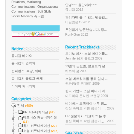
Relations, Marketing
안녕~~~ 올만이네~~~
Communications, Organizational
쥬니캡 2012
Communicaitons, Soft Skills,
Social Media
by 쥬니캡
관리자만 볼 수 있는 댓글입...
비밀방문자 2012
우연찮게 방문했습니다. 정...
RunNGun 2012
Recent Trackbacks
Notice
도미노 피자, 소셜 미디어를...
쥬니캡 바이오
Jennifer님의 블로그 2009
쥬니캡의 연락처
13일의 금요일, 블로드가 온...
컨퍼런스, 특강, 세미...
하츠의 꿈 2009
쥬니캡의 블로그 공개 ...
소셜 네트워크를 통해 입사 ...
권과장(舊 권대리) 2009
미디어 커버리지
한국 기업의 소셜 미디어 이...
미도리의 온라인 브랜딩 2009
Categories
네이버는 트랙백이 너무 힘...
전체
(609)
정신 똑바로 박힌 젊은이 _... 2009
PR 커뮤니케이션
(62)
PR 전문가가 되고자 하는 후...
비즈니스 커뮤니케이션
정신 똑바로 박힌 젊은이 _... 2009
(13)
입
위기 커뮤니케이션
(22)
최
소셜 커뮤니케이션
(286)
Site Stats