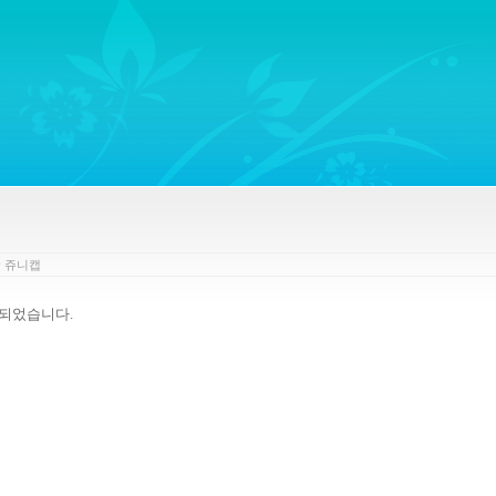
ywords regarding Business communications, Public Relations, Marketing Communica
y
쥬니캡
재되었습니다.