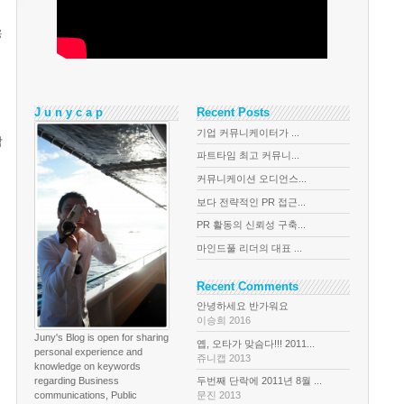
용
J u n y c a p
Recent Posts
기업 커뮤니케이터가 ...
작
파트타임 최고 커뮤니...
커뮤니케이션 오디언스...
보다 전략적인 PR 접근...
PR 활동의 신뢰성 구축...
마인드풀 리더의 대표 ...
Recent Comments
안녕하세요 반가워요
이승희 2016
Juny's Blog is open for sharing
옙, 오타가 맞슴다!!! 2011...
personal experience and
쥬니캡 2013
knowledge on keywords
regarding Business
두번째 단락에 2011년 8월 ...
communications, Public
문진 2013