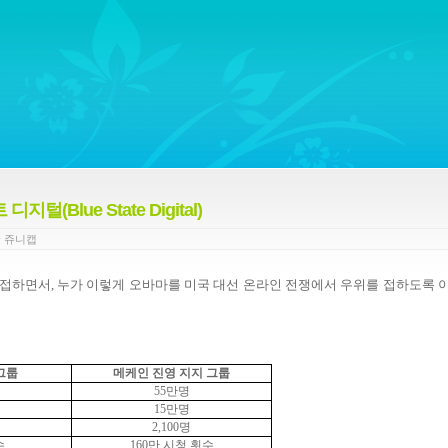
ywords regarding Business communications, Public Relations, Marketing Communica
Blue State Digital)
y
쥬니캡
 접하면서
,
누가 이렇게 오바마를 미국 대선 온라인 전쟁에서 우위를 접하도록 
그룹
메케인 진영 지지 그룹
55
만명
15
만명
2,100
명
수
160
만 시청 횟수