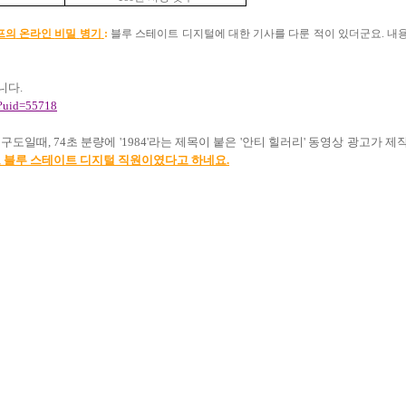
프의
온라인
비밀
병기
:
블루 스테이트 디지털에 대한 기사를 다룬 적이 있더군요
.
내
니다
.
l?uid=55718
쟁구도일때
,
74
초 분량에
'1984'
라는 제목이 붙은
'
안티 힐러리
'
동영상 광고가 제
 블루 스테이트 디지털 직원이였다고 하네요
.