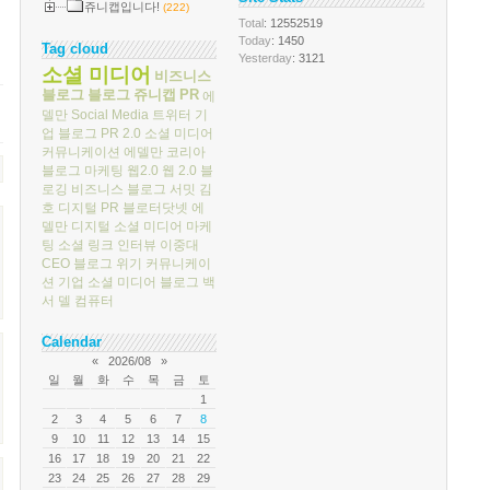
쥬니캡입니다!
(222)
Total
: 12552519
Today
: 1450
Tag cloud
Yesterday
: 3121
소셜 미디어
비즈니스
블로그
블로그
쥬니캡
PR
에
델만
Social Media
트위터
기
업 블로그
PR 2.0
소셜 미디어
커뮤니케이션
에델만 코리아
블로그 마케팅
웹2.0
웹 2.0
블
로깅
비즈니스 블로그 서밋
김
호
디지털 PR
블로터닷넷
에
델만 디지털
소셜 미디어 마케
팅
소셜 링크
인터뷰
이중대
CEO 블로그
위기 커뮤니케이
션
기업 소셜 미디어
블로그 백
서
델 컴퓨터
Calendar
«
2026/08
»
일
월
화
수
목
금
토
1
2
3
4
5
6
7
8
9
10
11
12
13
14
15
16
17
18
19
20
21
22
23
24
25
26
27
28
29