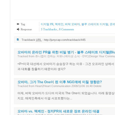
Tag
디지털 PR
,
맥케인
,
버락 오바마
,
블루 스테이트 디지털
,
온라
Response
3
Trackbacks
,
8
Comments
Trackback
URL
:
http://junycap.com/trackback/445
오바마의 온라인 PR을 위한 비밀 병기 - 블루 스테이트 디지털(Blue Sta
Tracked
from
쥬니캡이 전하는 커뮤니케이션 소식 - DYC(Design Your Communic
<P>미국 대선에서 오바마가 승승장구 하는 이유 - 그건 오프라인 상에
과 대화를 창출하기 때문이라 생각?
오바마, 그가 The One이 된 이후 NGO계에 미칠 영향은?
Tracked
from
Heart2Heart Communication
2008/11/06 16:40
Delete
어제, 버락 오바마가 드디어 미국의 The One이 되었습니다. 아래 동영상
지요. 매케인측에서 이걸 서포트했다는...
오바마 vs. 맥케인 - 정치PR의 새로운 장르 온라인 대결