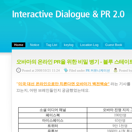
Interactive Dialogue &
PR 2.0
Juny's Blog is open for sharing personal experience and knowledge on ke
Home
Notice
Tag List
keylog
Location Log
Guest Book
오바마의 온라인 PR을 위한 비밀 병기 - 블루 스테이트 디지털(
Posted
at 2008/10/21 11:24
Filed
under
PR 커뮤니케이션
Posted
b
"
미국
대선
온라인으로만
치른다면
오바마가
백전백승”
라는 기사를
끄는지
,
어떤 브레인들인지 궁금했었는데요
.
소셜 미디어 채널
오바마 진영 지지 
페이스북
190
만명
마이스페이스
65
만명
트위터
9
만
1
천명
유투브
1660
만 시청 횟