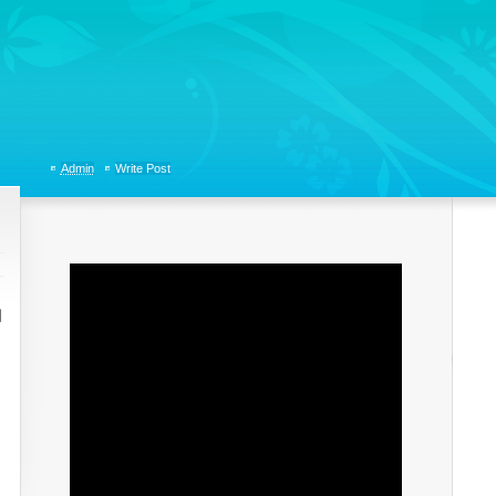
tions, Organizational Communicaitons, Soft Skills, Social Media
Admin
Write Post
이