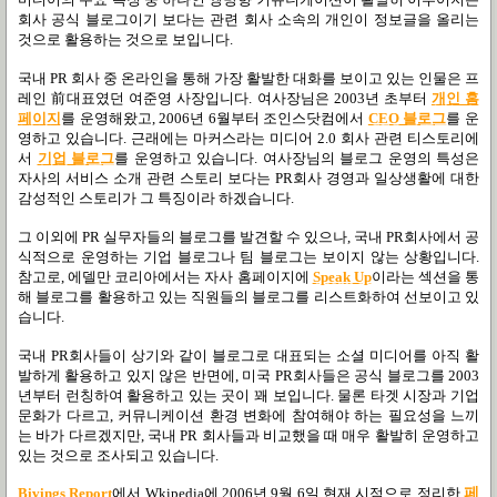
회사 공식 블로그이기 보다는 관련 회사 소속의 개인이 정보글을 올리는
것으로 활용하는 것으로 보입니다.
국내 PR 회사 중 온라인을 통해 가장 활발한 대화를 보이고 있는 인물은 프
레인 前대표였던 여준영 사장입니다. 여사장님은 2003년 초부터
개인 홈
페이지
를 운영해왔고, 2006년 6월부터 조인스닷컴에서
CEO 블로그
를 운
영하고 있습니다. 근래에는 마커스라는 미디어 2.0 회사 관련 티스토리에
서
기업 블로그
를 운영하고 있습니다. 여사장님의 블로그 운영의 특성은
자사의 서비스 소개 관련 스토리 보다는 PR회사 경영과 일상생활에 대한
감성적인 스토리가 그 특징이라 하겠습니다.
그 이외에 PR 실무자들의 블로그를 발견할 수 있으나, 국내 PR회사에서 공
식적으로 운영하는 기업 블로그나 팀 블로그는 보이지 않는 상황입니다.
참고로, 에델만 코리아에서는 자사 홈페이지에
Speak Up
이라는 섹션을 통
해 블로그를 활용하고 있는 직원들의 블로그를 리스트화하여 선보이고 있
습니다.
국내 PR회사들이 상기와 같이 블로그로 대표되는 소셜 미디어를 아직 활
발하게 활용하고 있지 않은 반면에, 미국 PR회사들은 공식 블로그를 2003
년부터 런칭하여 활용하고 있는 곳이 꽤 보입니다. 물론 타겟 시장과 기업
문화가 다르고, 커뮤니케이션 환경 변화에 참여해야 하는 필요성을 느끼
는 바가 다르겠지만, 국내 PR 회사들과 비교했을 때 매우 활발히 운영하고
있는 것으로 조사되고 있습니다.
Bivings Report
에서 Wkipedia에 2006년 9월 6일 현재 시점으로 정리한
페