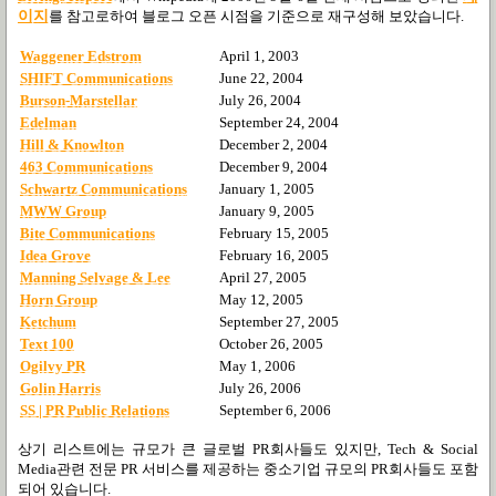
이지
를 참고로하여 블로그 오픈 시점을 기준으로 재구성해 보았습니다.
Waggener Edstrom
April 1, 2003
SHIFT Communications
June 22, 2004
Burson-Marstellar
July 26, 2004
Edelman
September 24, 2004
Hill & Knowlton
December 2, 2004
463 Communications
December 9, 2004
Schwartz Communications
January 1, 2005
MWW Group
January 9, 2005
Bite Communications
February 15, 2005
Idea Grove
February 16, 2005
Manning Selvage & Lee
April 27, 2005
Horn Group
May 12, 2005
Ketchum
September 27, 2005
Text 100
October 26, 2005
Ogilvy PR
May 1, 2006
Golin Harris
July 26, 2006
SS | PR Public Relations
September 6, 2006
상기 리스트에는 규모가 큰 글로벌 PR회사들도 있지만, Tech & Social
Media관련 전문 PR 서비스를 제공하는 중소기업 규모의 PR회사들도 포함
되어 있습니다.