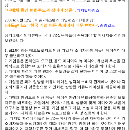
장
"다매체 환경 변화주도권 잡아야 생존"
,
디지털타임스
2007년 6월 12일 : 버슨 -마스텔러 라일런스 아·태 회장
[피플@비즈] `한국 기업 영문 홈페이지 너무 뻔하다'
,
중앙일보
상기 3개의 인터뷰에서 국내 PR실무자들이 주목해야 할 메시지를 정리해
보았습니다.
1. 웹2.0이라는 테크놀로지로 인해 기업 대 소비자간의 커뮤니케이션이 매
우 급변하고 있다.
2. 기업들은 온라인과 오프란, 올드 미디어와 뉴 미디어, 유선과 무선을 전
략적으로 융합하여 소비자와 효율적으로 커뮤니케이션을 해야 한다.
3. 다매체 환경에 따른 변화의 주도권을 잡지 못하는 미디어 및 PR회사들
은 생존하기 힘들 것이다.
4. 기업들은 과거 일방향 커뮤니케이션 성격의 소비자 관계에서 벗어나 각
소비자들에게 맞춤형으로 개인화된 쌍방향 커뮤니케이션을 제공해야 한
다.
5. 다매체 환경으로 인해 커뮤니케이션 환경이 변화됨에 따라 단순히 보도
자료를 배포하는 차원에서 벗어나 기업의 상황에 맞게 미디어가 새롭게
요구하는 동영상 뉴스 제공, 기업 블로그 개설, 소셜 미디어 활용, 파워 블
로거와의 대화 등 새로운 PR 프로그램을 기획 및 진행해야 한다.
6. 디지털 환경에 어울리는 PR은 자사의 좋은 점만 자랑하는 것이 아니라
소비자들과 허심탄회하게 '대화 하듯' 커뮤니케이션 하는 것이다. 인터넷
홈페이지에 자랑하고픈 것만 내세우지 말고, 더 겸손하고 투명하게 PR해