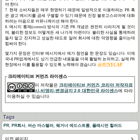
야 한다.
7. 현재 소비자들은 매우 현명하기 때문에 일방적으로 이용하려는 PR 혹
은 광고 메시지를 금세 구별할 수 있기 때문에 진정 블로고스피어에 대화
하려는 마음으로 커뮤니케이션 해야 한다.
8. 메시지 통제(control) 방식의 기존 PR 개념은 완전히 사라지게 될 것이
며, 불리한 정보도 어떻게든 새 나가게 마련이다. 불리한 사실을 통제하려
들지 말고 진지하고 성실한 태도로 알려 회사에 대한 악영향을 줄이는데
힘써야 한다.
몇가지 문장은 인터뷰 메시지에서 제가 첨언을 한 문장도 있습니다. 이제
국내 PR업계에서도 상기 언급한 내용들을 더욱 활발히 논의하고, 실제 PR
현장에서 이를 활용할 수 있도록 노력해야 겠습니다.
@JUNYCAP
크리에이티브 커먼즈 라이센스
이 저작물은
크리에이티브 커먼즈 코리아 저작자표
시-비영리-변경금지 2.0 대한민국 라이센스
에 따라
이용하실 수 있습니다.
Tags
,
,
,
,
PR
PR회사
버슨 마스텔러
웨거너 에드스트롬
플래시먼 힐러드
이전 페이지