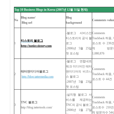
Top 10 Business Blogs in Korea (2007
년
12
월
31
일
현재
)
Blog name/
Blog
No
Comments volu
Blog url
background
-
블로그
서비스인
Comments
티스토리의
공식
블
Trackback
허용
,
티스토리
블로그
1
로그
포스트
수
239
http://notice.tistory.com
-2006
년
5
월
25
일
적
방문
첫
포스팅
1,080,876
-
블로그
연합네트
워크
미디어인
테터
Comments
태터앤미디어블로그
앤미디어의
비즈니
2
Trackback
허용
,
http://blog.tattermedia.com
스
블로그
포스트
수
44
건
-2007
년
5
월
23
일
첫
포스팅
-
설치형
블로그
서
Comments
비스를
제공하는
TNC
블로그
Trackback
허용
,
3
TNC
의
공식
블로그
http://blog.tattertools.com/
포스트수
210
건
-2006
년
1
월
27
일
적
방문자수
544