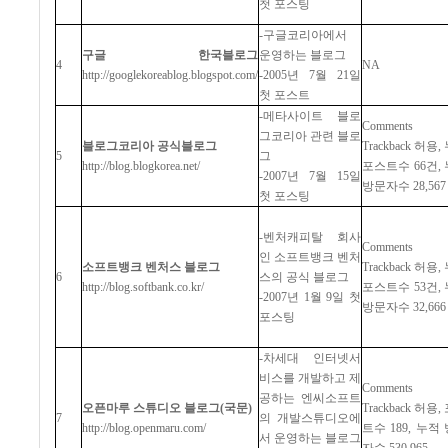
첫
포스팅
-
구글코리아에서
구글
한국블로그
운영하는
블로그
4
NA
http://googlekoreablog.blogspot.com/
-2005
년
7
월
21
일
첫
포스트
-
메타사이트
블로
Comments
그코리아
관련
블로
블로그코리아
공식블로그
Trackback
허용
,
5
그
http://blog.blogkorea.net/
포스트수
66
건
,
-2007
년
7
월
15
일
방문자수
28,567
첫
포스팅
-
벤처캐피탈
회사
Comments
인
소프트뱅크
벤처
소프트뱅크
벤처스
블로그
Trackback
허용
,
6
스의
공식
블로그
http://blog.softbank.co.kr/
포스트수
53
건
,
-2007
년
1
월
9
일
첫
방문자수
32,666
포스팅
-
차세대
인터넷서
비스를
개발하고
제
Comments
공하는
엔씨소프트
오픈마루
스튜디오
블로그
(
국문
)
Trackback
허용
,
7
의
개발스튜디오에
http://blog.openmaru.com/
트수
189,
누적
서
운영하는
블로그
자수
530,965