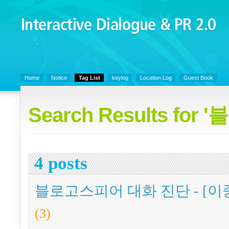
Interactive Dialogue &
PR 2.0
Juny's Blog is open for sharing personal experience and knowledge on ke
Home
Notice
Tag List
keylog
Location Log
Guest Book
Search Results fo
4 posts
블로고스피어 대화 진단 - [이중
(3)